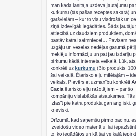
man kāda lasītāja uzdeva jautājumu par
kurkumu (tās pašas receptes sakarā) un
garšvielām – kur to visu visdrošāk un c
ziņā izdevīgāk iegādāties. Šāds jautāj
attiecībā uz daudziem produktiem, domā
pastāv katrai saimniecei… Pavisam ne
uzgāju un veselas nedēļas garumā pētīj
meklēju informāciju un pat jau izdarīju 
pirkumu kādā interneta veikalā. Lūk, at
konkrēti uz
kurkumu
(Bio produkts, 100
šai veikalā. Ēterisko eļļu mīlētajām – id
veikals. Pievērsiet uzmanību konkrēti
A
Cacia
ēterisko eļļu ražotājiem – par šo
kompāniju vislabākās atsauksmes. Tās 
izlasīt pie katra produkta gan angliski, 
krieviski.
Drīzumā, kad saņemšu pirmo paciņu, e
izveidošu video materiālu, lai iepazīstin
to, ko iegādājos un kā šai veikalā iepirk