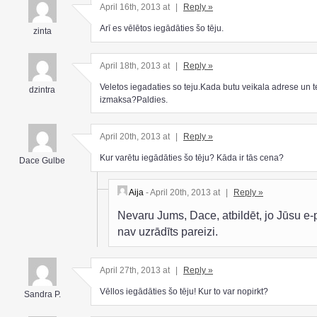
April 16th, 2013 at
|
Reply »
Arī es vēlētos iegādāties šo tēju.
zinta
April 18th, 2013 at
|
Reply »
Veletos iegadaties so teju.Kada butu veikala adrese un t
dzintra
izmaksa?Paldies.
April 20th, 2013 at
|
Reply »
Kur varētu iegādāties šo tēju? Kāda ir tās cena?
Dace Gulbe
Aija
- April 20th, 2013 at
|
Reply »
Nevaru Jums, Dace, atbildēt, jo Jūsu e-
nav uzrādīts pareizi.
April 27th, 2013 at
|
Reply »
Vēllos iegādāties šo tēju! Kur to var nopirkt?
Sandra P.