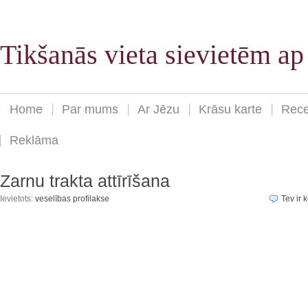
Tikšanās vieta sievietēm a
Home
Par mums
Ar Jēzu
Krāsu karte
Rece
Reklāma
Zarnu trakta attīrīšana
Ievietots:
veselības profilakse
Tev ir k