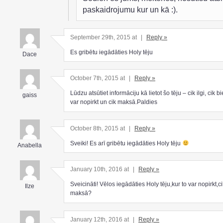
paskaidrojumu kur un kā :).
September 29th, 2015 at
|
Reply »
Es gribētu iegādāties Holy tēju
Dace
October 7th, 2015 at
|
Reply »
Lūdzu atsūtiet informāciju kā lietot šo tēju – cik ilgi, cik bi
gaiss
var nopirkt un cik maksā.Paldies
October 8th, 2015 at
|
Reply »
Sveiki! Es arī gribētu iegādāties Holy tēju
Anabella
January 10th, 2016 at
|
Reply »
Sveicināti! Vēlos iegādāties Holy tēju,kur to var nopirkt,ci
Ilze
maksā?
January 12th, 2016 at
|
Reply »