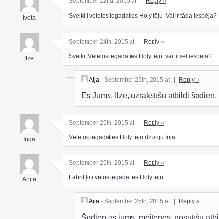
September 22nd, 2015 at
|
Reply »
Sveiki ! veletos iegadaties Holy tēju .Vai ir tāda iespēja?
Iveta
September 24th, 2015 at
|
Reply »
Sveiki, Vēlētos iegādāties Holy tēju. vai ir vēl iespēja?
Ilze
Aija
- September 25th, 2015 at
|
Reply »
Es Jums, Ilze, uzrakstīšu atbildi šodien.
September 25th, 2015 at
|
Reply »
Vēlētos iegādāties Holy tēju dzīvoju Īrijā.
Inga
September 25th, 2015 at
|
Reply »
Labrit,ļoti vēlos iegādāties Holy tēju.
Anita
Aija
- September 25th, 2015 at
|
Reply »
Šodien es jums, meitenes, nosūtīšu atbi