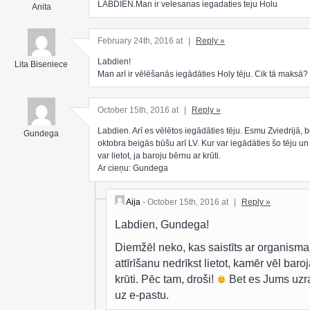
LABDIEN.Man ir velesanas iegadaties teju Holu
Anita
February 24th, 2016 at
|
Reply »
Labdien!
Lita Biseniece
Man arī ir vēlēšanās iegādāties Holy tēju. Cik tā maksā?
October 15th, 2016 at
|
Reply »
Labdien. Arī es vēlētos iegādāties tēju. Esmu Zviedrijā, b
Gundega
oktobra beigās būšu arī LV. Kur var iegādāties šo tēju un 
var lietot, ja baroju bērnu ar krūti.
Ar cieņu: Gundega
Aija
- October 15th, 2016 at
|
Reply »
Labdien, Gundega!
Diemžēl neko, kas saistīts ar organisma
attīrīšanu nedrīkst lietot, kamēr vēl baroj
krūti. Pēc tam, droši!
Bet es Jums uzr
uz e-pastu.