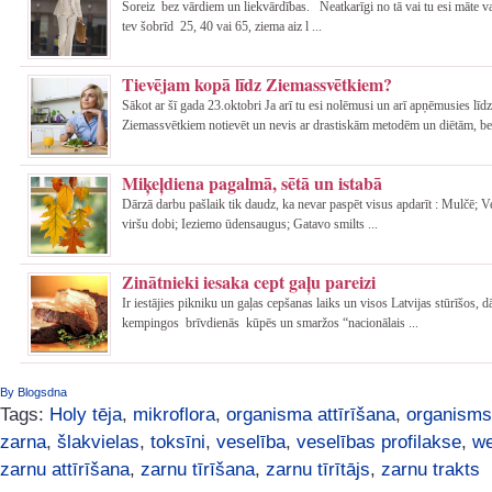
Šoreiz bez vārdiem un liekvārdības. Neatkarīgi no tā vai tu esi māte va
tev šobrīd 25, 40 vai 65, ziema aiz l ...
Tievējam kopā līdz Ziemassvētkiem?
Sākot ar šī gada 23.oktobri Ja arī tu esi nolēmusi un arī apņēmusies līdz
Ziemassvētkiem notievēt un nevis ar drastiskām metodēm un diētām, be 
Miķeļdiena pagalmā, sētā un istabā
Dārzā darbu pašlaik tik daudz, ka nevar paspēt visus apdarīt : Mulčē; 
viršu dobi; Ieziemo ūdensaugus; Gatavo smilts ...
Zinātnieki iesaka cept gaļu pareizi
Ir iestājies pikniku un gaļas cepšanas laiks un visos Latvijas stūrīšos, 
kempingos brīvdienās kūpēs un smaržos “nacionālais ...
By Blogsdna
Tags:
Holy tēja
,
mikroflora
,
organisma attīrīšana
,
organisms
zarna
,
šlakvielas
,
toksīni
,
veselība
,
veselības profilakse
,
we
zarnu attīrīšana
,
zarnu tīrīšana
,
zarnu tīrītājs
,
zarnu trakts