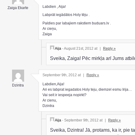
Labdien , Aija!
Zaiga Ekarte
Labprāt iegādātos Holy tēju .
Paldies par labajiem rakstiem buduars.lv .
Ar cieņu,
Zaiga
Aija
- August 21st, 2012 at
|
Reply »
Sveika, Zaiga! Pēc mirkļa arī Jums atbi
September 9th, 2012 at
|
Reply »
Labdien,Aija!
Dzintra
Ari es labprat iegadatos Holy teju, diemzel esmu Irija…
Vai seit ir iespeeja nopirkt?
Ar cienu,
Dzintra
Aija
- September 9th, 2012 at
|
Reply »
Sveika, Dzintra! Jā, protams, ka ir, pie ta