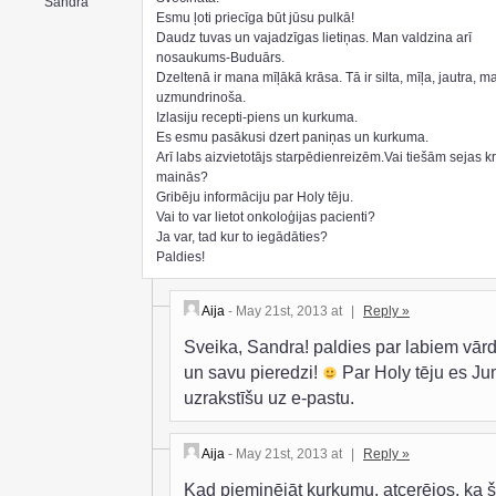
Sandra
Esmu ļoti priecīga būt jūsu pulkā!
Daudz tuvas un vajadzīgas lietiņas. Man valdzina arī
nosaukums-Buduārs.
Dzeltenā ir mana mīļākā krāsa. Tā ir silta, mīļa, jautra, m
uzmundrinoša.
Izlasiju recepti-piens un kurkuma.
Es esmu pasākusi dzert paniņas un kurkuma.
Arī labs aizvietotājs starpēdienreizēm.Vai tiešām sejas k
mainās?
Gribēju informāciju par Holy tēju.
Vai to var lietot onkoloģijas pacienti?
Ja var, tad kur to iegādāties?
Paldies!
Aija
- May 21st, 2013 at
|
Reply »
Sveika, Sandra! paldies par labiem vār
un savu pieredzi!
Par Holy tēju es J
uzrakstīšu uz e-pastu.
Aija
- May 21st, 2013 at
|
Reply »
Kad pieminējāt kurkumu, atcerējos, ka 