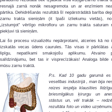
resnajā zarnā nonāk nesagremota un ar enzīmiem nea
pārtika. Dehidrēšanās rezultātā šī nepārstrādātā barība de
zarnu trakta sieniņām (it īpaši izliekumu vietās), no
„izstumjot” vērtīgo mikrofloru un zarnu trakta saturam n
piekļuvi tā sieniņām.
Lai šo procesu vizualizētu nepārprotami, atceries kā no 
izskatās vecas ūdens caurules. Tās visas ir pārklātas a
lipīgu, nepatīkami smakojošu aplikumu. Atvaino 
salīdzinājumu, bet tas ir visprecīzākais! Analoga bilde 
mūsu zarnu traktā.
P.s. Kad 10 gadu garumā es 
veselības industrijā , man bija n
reizes iespēja klausīties līdzī
briesmīgākus ķirurgu un anes
stāstus un, vēl trakāk – redzē
rezultāta foto un video uzņēmum