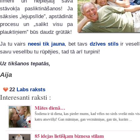
līmenī un nepieļauj sava
stāvokļa pasliktināšanos! Ja
sāksies „lejupslīde”, apstādināt
procesu un „salikt visu pa
plauktiņiem” būs daudz grūtāk!
Ja tu vairs
neesi tik jauna
, bet tavs
dzīves stils
ir vesel
savu veselību tu rūpējies, tad tā arī turpini!
Uz tikšanos tepatās,
Aija
22
Labs raksts
Interesanti raksti :
Mātes dienā…
Šodiena ir tā diena, kas pieder mums, kad vēlos no sirds sveikt mūs vi
katru atsevišķi! Gan māmiņas, gan vecmāmiņas, gan tās, kurām ...
85 idejas lietišķam biznesa stilam