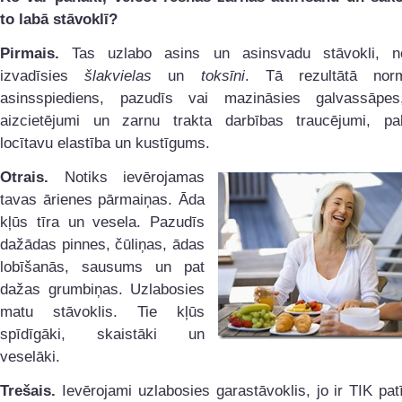
to labā stāvoklī?
Pirmais.
Tas uzlabo asins un asinsvadu stāvokli, n
izvadīsies
šlakvielas
un
toksīni
. Tā rezultātā norm
asinsspiediens, pazudīs vai mazināsies galvassāpe
aizcietējumi un zarnu trakta darbības traucējumi, pali
locītavu elastība un kustīgums.
Otrais.
Notiks ievērojamas
tavas ārienes pārmaiņas. Āda
kļūs tīra un vesela. Pazudīs
dažādas pinnes, čūliņas, ādas
lobīšanās, sausums un pat
dažas grumbiņas. Uzlabosies
matu stāvoklis. Tie kļūs
spīdīgāki, skaistāki un
veselāki.
Trešais.
Ievērojami uzlabosies garastāvoklis, jo ir TIK pat