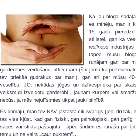
Kā jau bloga sadaļ
es minēju, man ir
15 gadu pieredz
stilistei, gan kā ves
wellness
industrijas 
tāpēc mūsu blog
runājam gan par mod
garderobes veidošanu, attiecībām (šai jomā kā profesionāļ
tev priekšā gudrākus par mani), gan arī par mūsu 40
veselību, JO: nekādas jēgas un dzīvesprieka par skaist
veiksmīgi izveidotu garderobi , jaunām kurpēm vai sma
nebūs, ja mēs nejutīsimies tikpat jauki pilnībā.
Es domāju, man tev NAV jāstāsta cik svarīgs (jeb, drīzāk, 
tas viss kļūst, kad gan fiziski, gan psiholoģiski, gan garīgi
sāpes vai slikta pašsajūta. Tāpēc šodien es runāšu par ļot
tēmu un ne vairs „caur puķītēm”…