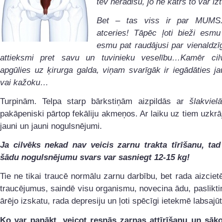
tev nerādīšu, jo ne katrs to var i
Bet – tas viss ir par MUMS
atceries! Tāpēc ļoti bieži esm
esmu pat raudājusi par vienaldzī
attieksmi pret savu un tuvinieku veselību…Kamēr ci
apgūlies uz ķirurga galda, viņam svarīgāk ir iegādāties ja
vai kažoku…
Turpinām. Telpa starp bārkstiņām aizpildās ar
šlakviel
pakāpeniski pārtop fekāliju akmeņos. Ar laiku uz tiem uzkrā
jauni un jauni nogulsnējumi.
Ja cilvēks nekad nav veicis zarnu trakta tīrīšanu, tad
šādu nogulsnējumu svars var sasniegt 12-15 kg!
Tie ne tikai traucē normālu zarnu darbību, bet rada aizcie
traucējumus, saindē visu organismu, novecina ādu, paslikti
ārējo izskatu, rada depresiju un ļoti spēcīgi ietekmē labsajūt
Ko var panākt, veicot resnās zarnas attīrīšanu un sāko