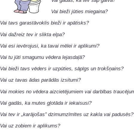
Vai gadās, ka tev sāp galva?
Vai bieži jūties miegaina?
Vai tavs garastāvoklis bieži ir apātisks?
Vai dažreiz tev ir slikta elpa?
Vai esi ievērojusi, ka tavai mēlei ir aplikumi?
Vai tu jūti smagumu vēdera lejasdaļā?
Vai bieži tavs vēders ir uzpūties, sāpīgs un trokšņains?
Vai uz tavas ādas parādās izsitumi?
Vai mokies no vēdera aizcietējumiem vai darbības traucēj
Vai gadās, ka mutes gļotāda ir iekaisusi?
Vai tev ir „karājošas” dzimumzīmītes uz kakla vai padusēs?
Vai uz zobiem ir aplikums?