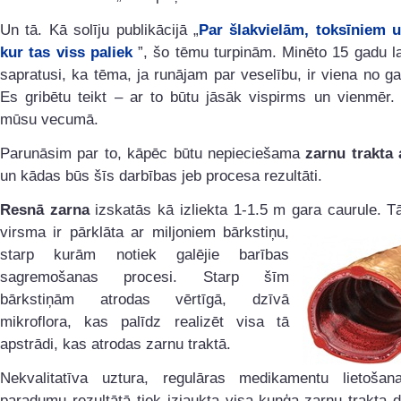
Un tā. Kā solīju publikācijā „
Par šlakvielām, toksīniem u
kur tas viss paliek
”, šo tēmu turpinām. Minēto 15 gadu 
sapratusi, ka tēma, ja runājam par veselību, ir viena no g
Es gribētu teikt – ar to būtu jāsāk vispirms un vienmēr. 
mūsu vecumā.
Parunāsim par to, kāpēc būtu nepieciešama
zarnu trakta 
un kādas būs šīs darbības jeb procesa rezultāti.
Resnā zarna
izskatās kā izliekta 1-1.5 m gara caurule. T
virsma ir pārklāta ar
miljoniem bārkstiņu,
starp kurām notiek galējie barības
sagremošanas procesi. Starp šīm
bārkstiņām atrodas vērtīgā, dzīvā
mikroflora, kas palīdz realizēt visa tā
apstrādi, kas atrodas zarnu traktā.
Nekvalitatīva uztura, regulāras medikamentu lietošana
paradumu rezultātā tiek izjaukta visa kuņģa-zarnu trakta 