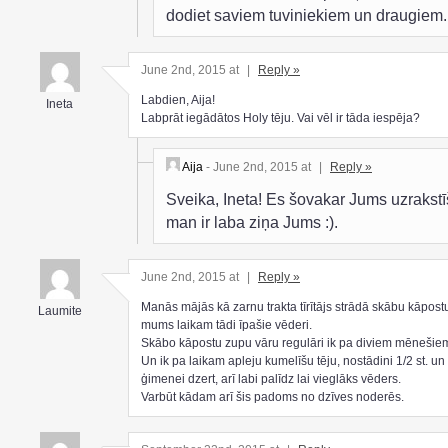
dodiet saviem tuviniekiem un draugiem.
June 2nd, 2015 at
|
Reply »
Labdien, Aija!
Ineta
Labprāt iegādātos Holy tēju. Vai vēl ir tāda iespēja?
Aija
- June 2nd, 2015 at
|
Reply »
Sveika, Ineta! Es šovakar Jums uzrakstī
man ir laba ziņa Jums :).
June 2nd, 2015 at
|
Reply »
Manās mājās kā zarnu trakta tīrītājs strādā skābu kāpost
Laumite
mums laikam tādi īpašie vēderi.
Skābo kāpostu zupu vāru regulāri ik pa diviem mēnešie
Un ik pa laikam apleju kumelīšu tēju, nostādini 1/2 st. u
ģimenei dzert, arī labi palīdz lai vieglāks vēders.
Varbūt kādam arī šis padoms no dzīves noderēs.