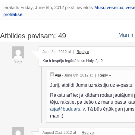
Ieraksts Friday, June 8th, 2012 plkst. ievietots
Mūsu veselība
,
vese
profilakse
.
Atbildes pavisam: 49
Man ir 
June 8th, 2012 at
|
Reply »
Kur ir iespēja iegādātie so Holy tēju?
Jurijs
Aija
- June 8th, 2012 at
|
Reply »
Jurij, atbildi Jums uzrakstīju uz e-pastu.
Rakstu arī te: ja kādam rodas jautājumi 
tēju, rakstiet pa tiešo uz manu pasta kast
aija@buduars.lv
. Tā būs ēŗtāk gan jums
man :).
August 21st, 2012 at
|
Reply »