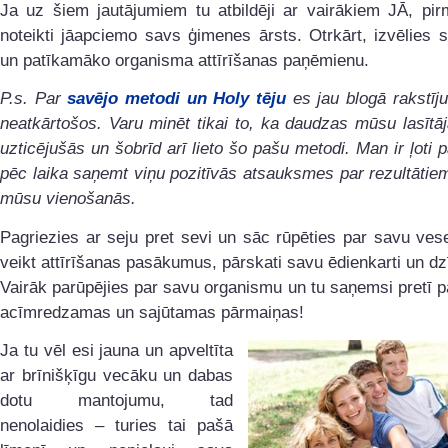
Ja uz šiem jautājumiem tu atbildēji ar vairākiem JĀ, pir
noteikti jāapciemo savs ģimenes ārsts. Otrkārt, izvēlies 
un patīkamāko organisma attīrīšanas paņēmienu.
P.s. Par
savējo metodi un Holy tēju
es jau blogā rakstīj
neatkārtošos. Varu minēt tikai to, ka daudzas mūsu lasītā
uzticējušās un šobrīd arī lieto šo pašu metodi. Man ir ļoti p
pēc laika saņemt viņu pozitīvās atsauksmes par rezultātiem
mūsu vienošanās.
Pagriezies ar seju pret sevi un sāc rūpēties par savu ves
veikt attīrīšanas pasākumus, pārskati savu ēdienkarti un dzī
Vairāk parūpējies par savu organismu un tu saņemsi pretī 
acīmredzamas un sajūtamas pārmaiņas!
Ja tu vēl esi jauna un apveltīta
ar brīnišķīgu vecāku un dabas
dotu mantojumu, tad
nenolaidies – turies tai pašā