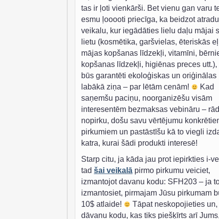
tas ir ļoti vienkārši. Bet vienu gan varu te
esmu ļooooti priecīga, ka beidzot atradu
veikalu, kur iegādāties lielu daļu mājai 
lietu (kosmētika, garšvielas, ēteriskās eļ
mājas kopšanas līdzekļi, vitamīni, bērn
kopšanas līdzekļi, higiēnas preces utt.),
būs garantēti ekoloģiskas un oriģinālas
labākā ziņa – par lētām cenām!
Kad
saņemšu paciņu, noorganizēšu visām
interesentēm bezmaksas vebināru – rād
nopirku, došu savu vērtējumu konkrēti
pirkumiem un pastāstīšu kā to viegli izda
katra, kurai šādi produkti interesē!
Starp citu, ja kāda jau prot iepirkties i-v
tad
šai veikalā
pirmo pirkumu veiciet,
izmantojot davanu kodu: SFH203 – ja t
izmantosiet, pirmajam Jūsu pirkumam b
10$ atlaide!
Tāpat neskopojieties un,
dāvanu kodu, kas tiks piešķīrts arī Jums