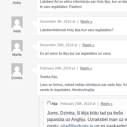
Labdien! Arī es vēlos informāciju par Holy tēju, kur un k
Antra
to varu iegādāties. Paldies!
December 4th, 2016 at
|
Reply »
Labdien!Interesē Holy tēja.Kur varu iegādāties?
Iveta
December 26th, 2018 at
|
Reply »
Es arī velos šo tēju kur var iegādāties un cena.
Marite
February 20th, 2019 at
|
Reply »
Sveika Aija,
Dzintra
Lasu un brinos, nekad nebiju dzirdejusi par sadu teju. K
varetu to iegadaties. AtrodosAnglija.
Aija
- February 20th, 2019 at
|
Reply »
Jums, Dzintra, šī tēja būtu tad pa tiešo
japasūta uz Angliju. Uzrakstiet man uz e
pastu:
aija@buduars.lv
un es paskaidro