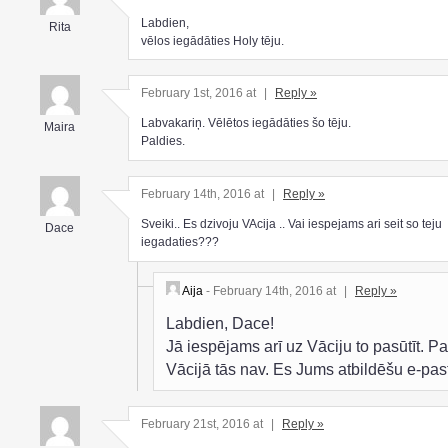
Labdien,
Rita
vēlos iegādāties Holy tēju.
February 1st, 2016 at
|
Reply »
Labvakariņ. Vēlētos iegādāties šo tēju.
Maira
Paldies.
February 14th, 2016 at
|
Reply »
Sveiki.. Es dzivoju VAcija .. Vai iespejams ari seit so teju
Dace
iegadaties???
Aija
- February 14th, 2016 at
|
Reply »
Labdien, Dace!
Jā iespējams arī uz Vāciju to pasūtīt. P
Vācijā tās nav. Es Jums atbildēšu e-pas
February 21st, 2016 at
|
Reply »