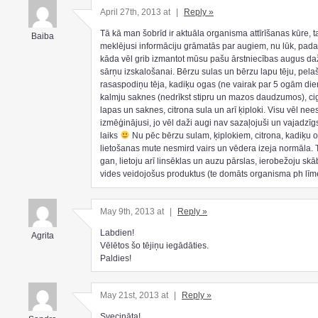
April 27th, 2013 at
|
Reply »
Tā kā man šobrīd ir aktuāla organisma attīrīšanas kūre, 
Baiba
meklējusi informāciju grāmatās par augiem, nu lūk, padal
kāda vēl grib izmantot mūsu pašu ārstniecības augus d
sārņu izskalošanai. Bērzu sulas un bērzu lapu tēju, pelaš
rasaspodiņu tēja, kadiķu ogas (ne vairak par 5 ogām die
kalmju saknes (nedrīkst stipru un mazos daudzumos), ci
lapas un saknes, citrona sula un arī ķiploki. Visu vēl ne
izmēģinājusi, jo vēl daži augi nav sazaļojuši un vajadzīg
laiks
Nu pēc bērzu sulam, ķiplokiem, citrona, kadiķu 
lietošanas mute nesmird vairs un vēdera izeja normāla. 
gan, lietoju arī linsēklas un auzu pārslas, ierobežoju sk
vides veidojošus produktus (te domāts organisma ph līm
May 9th, 2013 at
|
Reply »
Labdien!
Agrita
Vēlētos šo tējiņu iegādāties.
Paldies!
May 21st, 2013 at
|
Reply »
Svecināta!