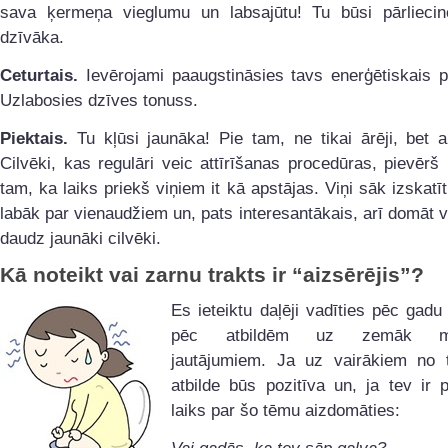
sava ķermeņa vieglumu un labsajūtu! Tu būsi pārlieci
dzīvāka.
Ceturtais.
Ievērojami paaugstināsies tavs enerģētiskais p
Uzlabosies dzīves tonuss.
Piektais.
Tu kļūsi jaunāka! Pie tam, ne tikai ārēji, bet ar
Cilvēki, kas regulāri veic attīrīšanas procedūras, pievēr
tam, ka laiks priekš viņiem it kā apstājas. Viņi sāk izskatī
labāk par vienaudžiem un, pats interesantākais, arī domāt v
daudz jaunāki cilvēki.
Kā noteikt vai zarnu trakts ir “aizsērējis”?
Es ieteiktu daļēji vadīties pēc gadu
pēc atbildēm uz zemāk min
jautājumiem. Ja uz vairākiem no 
atbilde būs pozitīva un, ja tev ir p
laiks par šo tēmu aizdomāties: