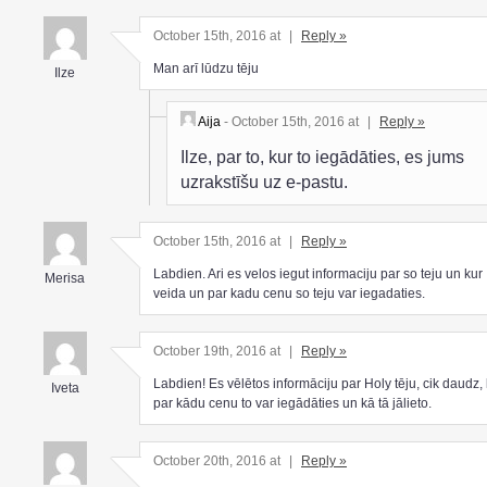
October 15th, 2016 at
|
Reply »
Man arī lūdzu tēju
Ilze
Aija
- October 15th, 2016 at
|
Reply »
Ilze, par to, kur to iegādāties, es jums
uzrakstīšu uz e-pastu.
October 15th, 2016 at
|
Reply »
Labdien. Ari es velos iegut informaciju par so teju un kur
Merisa
veida un par kadu cenu so teju var iegadaties.
October 19th, 2016 at
|
Reply »
Labdien! Es vēlētos informāciju par Holy tēju, cik daudz,
Iveta
par kādu cenu to var iegādāties un kā tā jālieto.
October 20th, 2016 at
|
Reply »