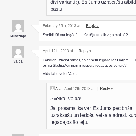
divi varianti :). Es Jums uzrakstīšu atbild
pastu.
February 25th, 2013 at
|
Reply »
Sveiki! Kā var iegādāties šo tēju un cik viņa maksā?
kukazinja
April 12th, 2013 at
|
Reply »
Labdien. Izlasot rakstu, es gribetu iegadaties Holy teju. 
Valda
esmu Skotija.Vai man ir iespeja iegadaties so teju?
Vidu labu velot Valda.
Aija
- April 12th, 2013 at
|
Reply »
Sveika, Valda!
Jā, protams, ka var. Es Jums pēc brīža
uzrakstīšu un iedošu veikala adresi, kur
iegādājos šo tēju.