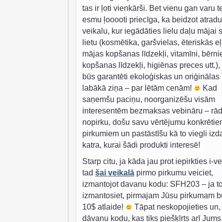
tas ir ļoti vienkārši. Bet vienu gan varu te
esmu ļooooti priecīga, ka beidzot atradu
veikalu, kur iegādāties lielu daļu mājai 
lietu (kosmētika, garšvielas, ēteriskās eļ
mājas kopšanas līdzekļi, vitamīni, bērn
kopšanas līdzekļi, higiēnas preces utt.),
būs garantēti ekoloģiskas un oriģinālas
labākā ziņa – par lētām cenām!
Kad
saņemšu paciņu, noorganizēšu visām
interesentēm bezmaksas vebināru – rād
nopirku, došu savu vērtējumu konkrēti
pirkumiem un pastāstīšu kā to viegli izda
katra, kurai šādi produkti interesē!
Starp citu, ja kāda jau prot iepirkties i-v
tad
šai veikalā
pirmo pirkumu veiciet,
izmantojot davanu kodu: SFH203 – ja t
izmantosiet, pirmajam Jūsu pirkumam b
10$ atlaide!
Tāpat neskopojieties un,
dāvanu kodu, kas tiks piešķīrts arī Jums