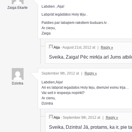
Labdien , Aija!
Zaiga Ekarte
Labprāt iegādātos Holy tēju .
Paldies par labajiem rakstiem buduars.lv .
Ar cieņu,
Zaiga
Aija
- August 21st, 2012 at
|
Reply »
Sveika, Zaiga! Pēc mirkļa arī Jums atbi
September 9th, 2012 at
|
Reply »
Labdien,Aija!
Dzintra
Ari es labprat iegadatos Holy teju, diemzel esmu Irija…
Vai seit ir iespeeja nopirkt?
Ar cienu,
Dzintra
Aija
- September 9th, 2012 at
|
Reply »
Sveika, Dzintra! Jā, protams, ka ir, pie ta