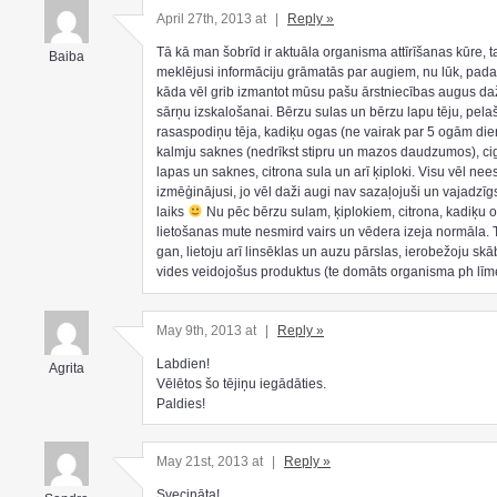
April 27th, 2013 at
|
Reply »
Tā kā man šobrīd ir aktuāla organisma attīrīšanas kūre, 
Baiba
meklējusi informāciju grāmatās par augiem, nu lūk, padal
kāda vēl grib izmantot mūsu pašu ārstniecības augus d
sārņu izskalošanai. Bērzu sulas un bērzu lapu tēju, pelaš
rasaspodiņu tēja, kadiķu ogas (ne vairak par 5 ogām die
kalmju saknes (nedrīkst stipru un mazos daudzumos), ci
lapas un saknes, citrona sula un arī ķiploki. Visu vēl ne
izmēģinājusi, jo vēl daži augi nav sazaļojuši un vajadzīg
laiks
Nu pēc bērzu sulam, ķiplokiem, citrona, kadiķu 
lietošanas mute nesmird vairs un vēdera izeja normāla. 
gan, lietoju arī linsēklas un auzu pārslas, ierobežoju sk
vides veidojošus produktus (te domāts organisma ph līm
May 9th, 2013 at
|
Reply »
Labdien!
Agrita
Vēlētos šo tējiņu iegādāties.
Paldies!
May 21st, 2013 at
|
Reply »
Svecināta!