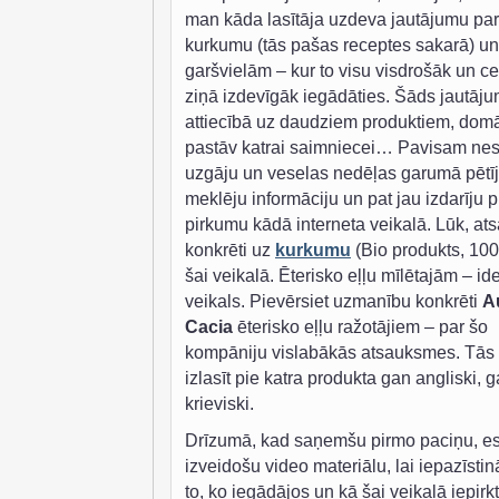
man kāda lasītāja uzdeva jautājumu par
kurkumu (tās pašas receptes sakarā) un
garšvielām – kur to visu visdrošāk un c
ziņā izdevīgāk iegādāties. Šāds jautāj
attiecībā uz daudziem produktiem, domā
pastāv katrai saimniecei… Pavisam ne
uzgāju un veselas nedēļas garumā pētīj
meklēju informāciju un pat jau izdarīju 
pirkumu kādā interneta veikalā. Lūk, at
konkrēti uz
kurkumu
(Bio produkts, 100
šai veikalā. Ēterisko eļļu mīlētajām – id
veikals. Pievērsiet uzmanību konkrēti
A
Cacia
ēterisko eļļu ražotājiem – par šo
kompāniju vislabākās atsauksmes. Tās 
izlasīt pie katra produkta gan angliski, 
krieviski.
Drīzumā, kad saņemšu pirmo paciņu, e
izveidošu video materiālu, lai iepazīstin
to, ko iegādājos un kā šai veikalā iepirk