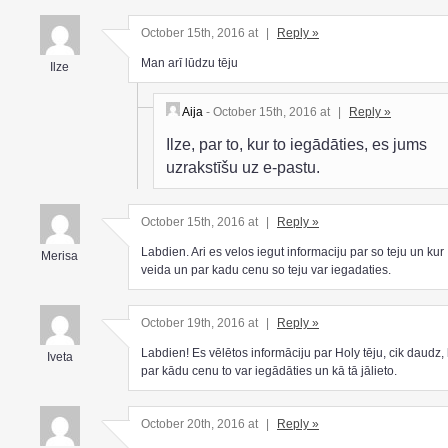
October 15th, 2016 at
|
Reply »
Man arī lūdzu tēju
Ilze
Aija
- October 15th, 2016 at
|
Reply »
Ilze, par to, kur to iegādāties, es jums
uzrakstīšu uz e-pastu.
October 15th, 2016 at
|
Reply »
Labdien. Ari es velos iegut informaciju par so teju un kur
Merisa
veida un par kadu cenu so teju var iegadaties.
October 19th, 2016 at
|
Reply »
Labdien! Es vēlētos informāciju par Holy tēju, cik daudz,
Iveta
par kādu cenu to var iegādāties un kā tā jālieto.
October 20th, 2016 at
|
Reply »