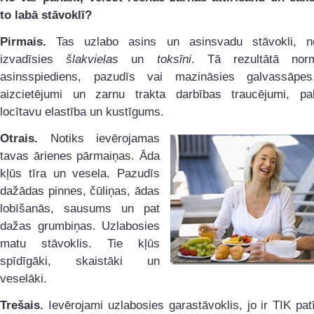
to labā stāvoklī?
Pirmais.
Tas uzlabo asins un asinsvadu stāvokli, n
izvadīsies
šlakvielas
un
toksīni
. Tā rezultātā norm
asinsspiediens, pazudīs vai mazināsies galvassāpe
aizcietējumi un zarnu trakta darbības traucējumi, pali
locītavu elastība un kustīgums.
Otrais.
Notiks ievērojamas
tavas ārienes pārmaiņas. Āda
kļūs tīra un vesela. Pazudīs
dažādas pinnes, čūliņas, ādas
lobīšanās, sausums un pat
dažas grumbiņas. Uzlabosies
matu stāvoklis. Tie kļūs
spīdīgāki, skaistāki un
veselāki.
Trešais.
Ievērojami uzlabosies garastāvoklis, jo ir TIK pat