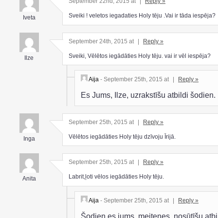
September 22nd, 2015 at
|
Reply »
Sveiki ! veletos iegadaties Holy tēju .Vai ir tāda iespēja?
Iveta
September 24th, 2015 at
|
Reply »
Sveiki, Vēlētos iegādāties Holy tēju. vai ir vēl iespēja?
Ilze
Aija
- September 25th, 2015 at
|
Reply »
Es Jums, Ilze, uzrakstīšu atbildi šodien.
September 25th, 2015 at
|
Reply »
Vēlētos iegādāties Holy tēju dzīvoju Īrijā.
Inga
September 25th, 2015 at
|
Reply »
Labrit,ļoti vēlos iegādāties Holy tēju.
Anita
Aija
- September 25th, 2015 at
|
Reply »
Šodien es jums, meitenes, nosūtīšu atbi