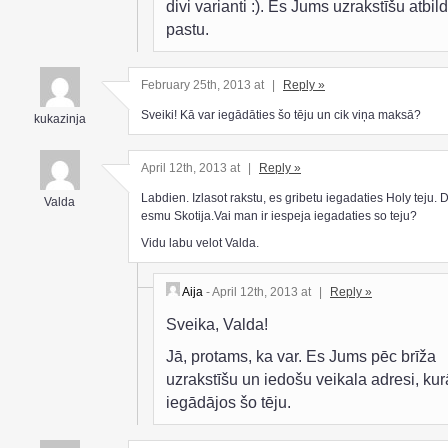
divi varianti :). Es Jums uzrakstīšu atbild
pastu.
February 25th, 2013 at
|
Reply »
Sveiki! Kā var iegādāties šo tēju un cik viņa maksā?
kukazinja
April 12th, 2013 at
|
Reply »
Labdien. Izlasot rakstu, es gribetu iegadaties Holy teju. 
Valda
esmu Skotija.Vai man ir iespeja iegadaties so teju?
Vidu labu velot Valda.
Aija
- April 12th, 2013 at
|
Reply »
Sveika, Valda!
Jā, protams, ka var. Es Jums pēc brīža
uzrakstīšu un iedošu veikala adresi, kur
iegādājos šo tēju.