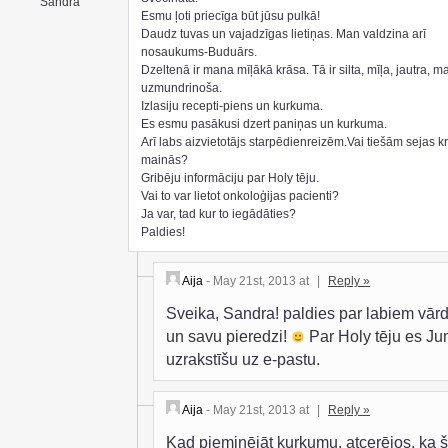
Sandra
Esmu ļoti priecīga būt jūsu pulkā!
Daudz tuvas un vajadzīgas lietiņas. Man valdzina arī
nosaukums-Buduārs.
Dzeltenā ir mana mīļākā krāsa. Tā ir silta, mīļa, jautra, m
uzmundrinoša.
Izlasiju recepti-piens un kurkuma.
Es esmu pasākusi dzert paniņas un kurkuma.
Arī labs aizvietotājs starpēdienreizēm.Vai tiešām sejas k
mainās?
Gribēju informāciju par Holy tēju.
Vai to var lietot onkoloģijas pacienti?
Ja var, tad kur to iegādāties?
Paldies!
Aija
- May 21st, 2013 at
|
Reply »
Sveika, Sandra! paldies par labiem vār
un savu pieredzi!
Par Holy tēju es J
uzrakstīšu uz e-pastu.
Aija
- May 21st, 2013 at
|
Reply »
Kad pieminējāt kurkumu, atcerējos, ka 