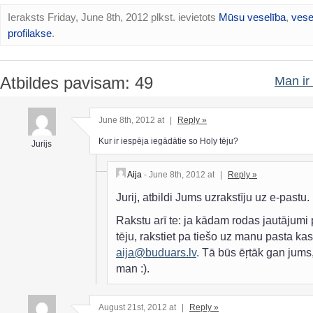
Ieraksts Friday, June 8th, 2012 plkst. ievietots
Mūsu veselība
,
vese
profilakse
.
Atbildes pavisam: 49
Man ir 
June 8th, 2012 at
|
Reply »
Kur ir iespēja iegādātie so Holy tēju?
Jurijs
Aija
- June 8th, 2012 at
|
Reply »
Jurij, atbildi Jums uzrakstīju uz e-pastu.
Rakstu arī te: ja kādam rodas jautājumi 
tēju, rakstiet pa tiešo uz manu pasta kast
aija@buduars.lv
. Tā būs ēŗtāk gan jums
man :).
August 21st, 2012 at
|
Reply »