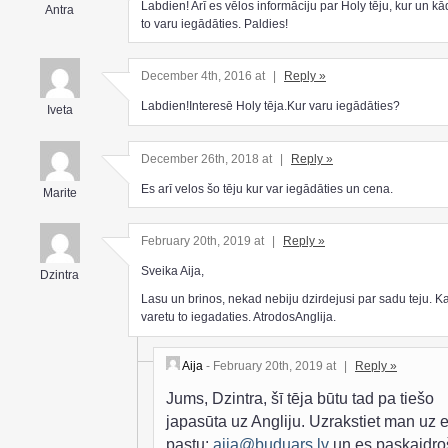
Labdien! Arī es vēlos informāciju par Holy tēju, kur un k
Antra
to varu iegādāties. Paldies!
December 4th, 2016 at
|
Reply »
Labdien!Interesē Holy tēja.Kur varu iegādāties?
Iveta
December 26th, 2018 at
|
Reply »
Es arī velos šo tēju kur var iegādāties un cena.
Marite
February 20th, 2019 at
|
Reply »
Sveika Aija,
Dzintra
Lasu un brinos, nekad nebiju dzirdejusi par sadu teju. K
varetu to iegadaties. AtrodosAnglija.
Aija
- February 20th, 2019 at
|
Reply »
Jums, Dzintra, šī tēja būtu tad pa tiešo
japasūta uz Angliju. Uzrakstiet man uz e
pastu:
aija@buduars.lv
un es paskaidro