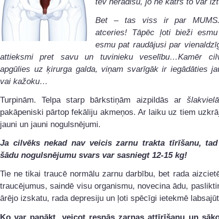
tev nerādīšu, jo ne katrs to var i
Bet – tas viss ir par MUMS
atceries! Tāpēc ļoti bieži esm
esmu pat raudājusi par vienaldzī
attieksmi pret savu un tuvinieku veselību…Kamēr ci
apgūlies uz ķirurga galda, viņam svarīgāk ir iegādāties ja
vai kažoku…
Turpinām. Telpa starp bārkstiņām aizpildās ar
šlakviel
pakāpeniski pārtop fekāliju akmeņos. Ar laiku uz tiem uzkrā
jauni un jauni nogulsnējumi.
Ja cilvēks nekad nav veicis zarnu trakta tīrīšanu, tad
šādu nogulsnējumu svars var sasniegt 12-15 kg!
Tie ne tikai traucē normālu zarnu darbību, bet rada aizcie
traucējumus, saindē visu organismu, novecina ādu, paslikti
ārējo izskatu, rada depresiju un ļoti spēcīgi ietekmē labsajūt
Ko var panākt, veicot resnās zarnas attīrīšanu un sāko