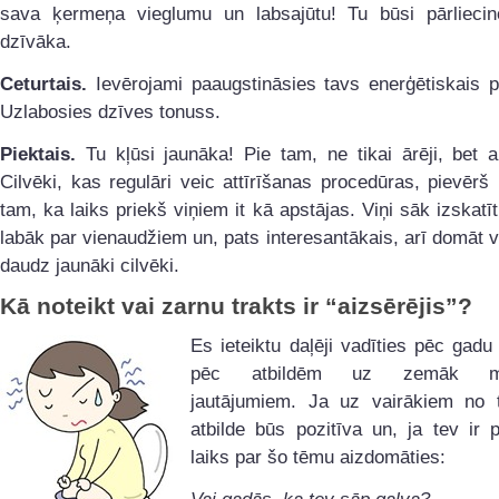
sava ķermeņa vieglumu un labsajūtu! Tu būsi pārlieci
dzīvāka.
Ceturtais.
Ievērojami paaugstināsies tavs enerģētiskais p
Uzlabosies dzīves tonuss.
Piektais.
Tu kļūsi jaunāka! Pie tam, ne tikai ārēji, bet ar
Cilvēki, kas regulāri veic attīrīšanas procedūras, pievēr
tam, ka laiks priekš viņiem it kā apstājas. Viņi sāk izskatī
labāk par vienaudžiem un, pats interesantākais, arī domāt v
daudz jaunāki cilvēki.
Kā noteikt vai zarnu trakts ir “aizsērējis”?
Es ieteiktu daļēji vadīties pēc gadu
pēc atbildēm uz zemāk min
jautājumiem. Ja uz vairākiem no 
atbilde būs pozitīva un, ja tev ir p
laiks par šo tēmu aizdomāties: