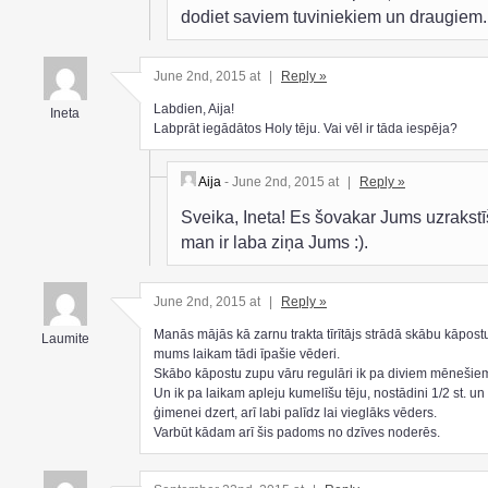
dodiet saviem tuviniekiem un draugiem.
June 2nd, 2015 at
|
Reply »
Labdien, Aija!
Ineta
Labprāt iegādātos Holy tēju. Vai vēl ir tāda iespēja?
Aija
- June 2nd, 2015 at
|
Reply »
Sveika, Ineta! Es šovakar Jums uzrakstī
man ir laba ziņa Jums :).
June 2nd, 2015 at
|
Reply »
Manās mājās kā zarnu trakta tīrītājs strādā skābu kāpost
Laumite
mums laikam tādi īpašie vēderi.
Skābo kāpostu zupu vāru regulāri ik pa diviem mēnešie
Un ik pa laikam apleju kumelīšu tēju, nostādini 1/2 st. u
ģimenei dzert, arī labi palīdz lai vieglāks vēders.
Varbūt kādam arī šis padoms no dzīves noderēs.