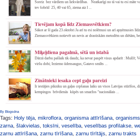
Šoreiz bez vārdiem un liekvārdības. Neatkarīgi no tā vai tu esi māte va
tev šobrīd 25, 40 vai 65, ziema aiz l ...
Tievējam kopā līdz Ziemassvētkiem?
Sākot ar šī gada 23.oktobri Ja arī tu esi nolēmusi un arī apņēmusies līdz
Ziemassvētkiem notievēt un nevis ar drastiskām metodēm un diētām, be 
Miķeļdiena pagalmā, sētā un istabā
Dārzā darbu pašlaik tik daudz, ka nevar paspēt visus apdarīt : Mulčē; 
viršu dobi; Ieziemo ūdensaugus; Gatavo smilts ...
Zinātnieki iesaka cept gaļu pareizi
Ir iestājies pikniku un gaļas cepšanas laiks un visos Latvijas stūrīšos, 
kempingos brīvdienās kūpēs un smaržos “nacionālais ...
By Blogsdna
Tags:
Holy tēja
,
mikroflora
,
organisma attīrīšana
,
organisms
zarna
,
šlakvielas
,
toksīni
,
veselība
,
veselības profilakse
,
we
zarnu attīrīšana
,
zarnu tīrīšana
,
zarnu tīrītājs
,
zarnu trakts