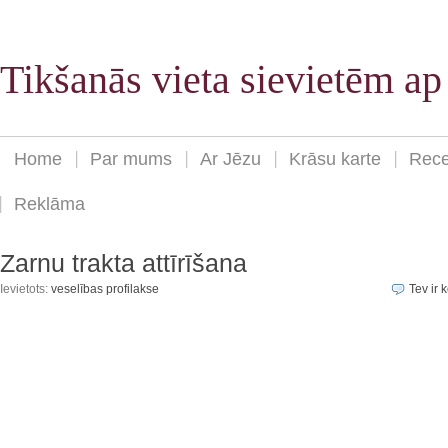
Tikšanās vieta sievietēm a
Home
Par mums
Ar Jēzu
Krāsu karte
Rece
Reklāma
Zarnu trakta attīrīšana
Ievietots:
veselības profilakse
Tev ir k