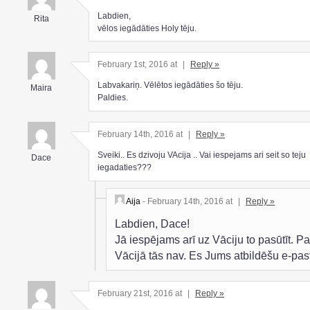
Labdien,
Rita
vēlos iegādāties Holy tēju.
February 1st, 2016 at
|
Reply »
Labvakariņ. Vēlētos iegādāties šo tēju.
Maira
Paldies.
February 14th, 2016 at
|
Reply »
Sveiki.. Es dzivoju VAcija .. Vai iespejams ari seit so teju
Dace
iegadaties???
Aija
- February 14th, 2016 at
|
Reply »
Labdien, Dace!
Jā iespējams arī uz Vāciju to pasūtīt. P
Vācijā tās nav. Es Jums atbildēšu e-pas
February 21st, 2016 at
|
Reply »