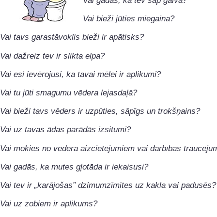
Vai gadās, ka tev sāp galva?
Vai bieži jūties miegaina?
Vai tavs garastāvoklis bieži ir apātisks?
Vai dažreiz tev ir slikta elpa?
Vai esi ievērojusi, ka tavai mēlei ir aplikumi?
Vai tu jūti smagumu vēdera lejasdaļā?
Vai bieži tavs vēders ir uzpūties, sāpīgs un trokšņains?
Vai uz tavas ādas parādās izsitumi?
Vai mokies no vēdera aizcietējumiem vai darbības traucēj
Vai gadās, ka mutes gļotāda ir iekaisusi?
Vai tev ir „karājošas” dzimumzīmītes uz kakla vai padusēs?
Vai uz zobiem ir aplikums?