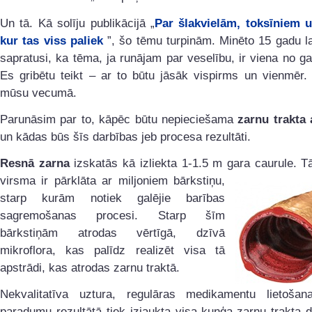
Un tā. Kā solīju publikācijā „
Par šlakvielām, toksīniem u
kur tas viss paliek
”, šo tēmu turpinām. Minēto 15 gadu 
sapratusi, ka tēma, ja runājam par veselību, ir viena no g
Es gribētu teikt – ar to būtu jāsāk vispirms un vienmēr. 
mūsu vecumā.
Parunāsim par to, kāpēc būtu nepieciešama
zarnu trakta 
un kādas būs šīs darbības jeb procesa rezultāti.
Resnā zarna
izskatās kā izliekta 1-1.5 m gara caurule. T
virsma ir pārklāta ar
miljoniem bārkstiņu,
starp kurām notiek galējie barības
sagremošanas procesi. Starp šīm
bārkstiņām atrodas vērtīgā, dzīvā
mikroflora, kas palīdz realizēt visa tā
apstrādi, kas atrodas zarnu traktā.
Nekvalitatīva uztura, regulāras medikamentu lietošana
paradumu rezultātā tiek izjaukta visa kuņģa-zarnu trakta 