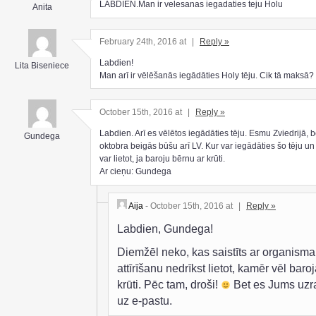
LABDIEN.Man ir velesanas iegadaties teju Holu
Anita
February 24th, 2016 at
|
Reply »
Labdien!
Lita Biseniece
Man arī ir vēlēšanās iegādāties Holy tēju. Cik tā maksā?
October 15th, 2016 at
|
Reply »
Labdien. Arī es vēlētos iegādāties tēju. Esmu Zviedrijā, b
Gundega
oktobra beigās būšu arī LV. Kur var iegādāties šo tēju un 
var lietot, ja baroju bērnu ar krūti.
Ar cieņu: Gundega
Aija
- October 15th, 2016 at
|
Reply »
Labdien, Gundega!
Diemžēl neko, kas saistīts ar organisma
attīrīšanu nedrīkst lietot, kamēr vēl baroj
krūti. Pēc tam, droši!
Bet es Jums uzr
uz e-pastu.