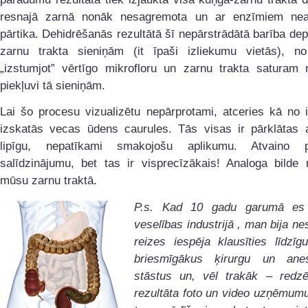
resnajā zarnā nonāk nesagremota un ar enzīmiem nea
pārtika. Dehidrēšanās rezultātā šī nepārstrādātā barība de
zarnu trakta sieniņām (it īpaši izliekumu vietās), no
„izstumjot” vērtīgo mikrofloru un zarnu trakta saturam n
piekļuvi tā sieniņām.
Lai šo procesu vizualizētu nepārprotami, atceries kā no 
izskatās vecas ūdens caurules. Tās visas ir pārklātas a
lipīgu, nepatīkami smakojošu aplikumu. Atvaino 
salīdzinājumu, bet tas ir visprecīzākais! Analoga bilde 
mūsu zarnu traktā.
P.s. Kad 10 gadu garumā es 
veselības industrijā , man bija n
reizes iespēja klausīties līdzī
briesmīgākus ķirurgu un anes
stāstus un, vēl trakāk – redzē
rezultāta foto un video uzņēmum