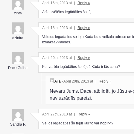
April 16th, 2013 at
|
Reply »
Arī es vēlētos iegādāties šo tēju.
zinta
April 18th, 2013 at
|
Reply »
Veletos iegadaties so teju.Kada butu veikala adrese un t
dzintra
izmaksa?Paldies.
April 20th, 2013 at
|
Reply »
Kur varētu iegādāties šo tēju? Kāda ir tās cena?
Dace Gulbe
Aija
- April 20th, 2013 at
|
Reply »
Nevaru Jums, Dace, atbildēt, jo Jūsu e-
nav uzrādīts pareizi.
April 27th, 2013 at
|
Reply »
Vēllos iegādāties šo tēju! Kur to var nopirkt?
Sandra P.