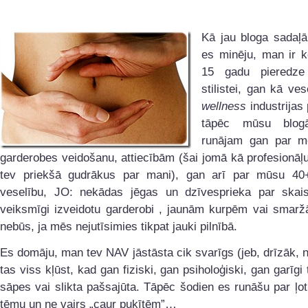
Kā jau bloga sadaļ
es minēju, man ir
15 gadu pieredz
stilistei, gan kā ves
wellness
industrijas 
tāpēc mūsu blog
runājam gan par mod
garderobes veidošanu, attiecībām (šai jomā kā profesionāļ
tev priekšā gudrākus par mani), gan arī par mūsu 40
veselību, JO: nekādas jēgas un dzīvesprieka par skaist
veiksmīgi izveidotu garderobi , jaunām kurpēm vai sma
nebūs, ja mēs nejutīsimies tikpat jauki pilnībā.
Es domāju, man tev NAV jāstāsta cik svarīgs (jeb, drīzāk, 
tas viss kļūst, kad gan fiziski, gan psiholoģiski, gan garīgi
sāpes vai slikta pašsajūta. Tāpēc šodien es runāšu par ļot
tēmu un ne vairs „caur puķītēm”…