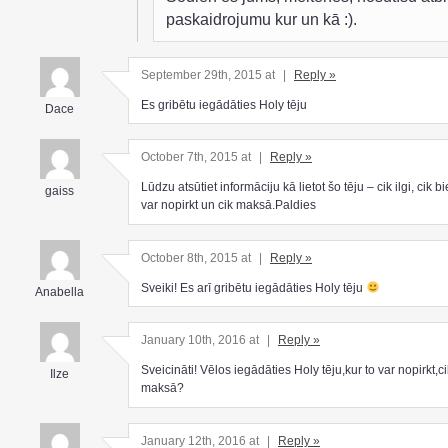
paskaidrojumu kur un kā :).
September 29th, 2015 at
|
Reply »
Es gribētu iegādāties Holy tēju
Dace
October 7th, 2015 at
|
Reply »
Lūdzu atsūtiet informāciju kā lietot šo tēju – cik ilgi, cik bi
gaiss
var nopirkt un cik maksā.Paldies
October 8th, 2015 at
|
Reply »
Sveiki! Es arī gribētu iegādāties Holy tēju
Anabella
January 10th, 2016 at
|
Reply »
Sveicināti! Vēlos iegādāties Holy tēju,kur to var nopirkt,ci
Ilze
maksā?
January 12th, 2016 at
|
Reply »