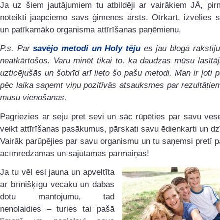
Ja uz šiem jautājumiem tu atbildēji ar vairākiem JĀ, pir
noteikti jāapciemo savs ģimenes ārsts. Otrkārt, izvēlies 
un patīkamāko organisma attīrīšanas paņēmienu.
P.s. Par
savējo metodi un Holy tēju
es jau blogā rakstīj
neatkārtošos. Varu minēt tikai to, ka daudzas mūsu lasītā
uzticējušās un šobrīd arī lieto šo pašu metodi. Man ir ļoti p
pēc laika saņemt viņu pozitīvās atsauksmes par rezultātiem
mūsu vienošanās.
Pagriezies ar seju pret sevi un sāc rūpēties par savu ves
veikt attīrīšanas pasākumus, pārskati savu ēdienkarti un dzī
Vairāk parūpējies par savu organismu un tu saņemsi pretī 
acīmredzamas un sajūtamas pārmaiņas!
Ja tu vēl esi jauna un apveltīta
ar brīnišķīgu vecāku un dabas
dotu mantojumu, tad
nenolaidies – turies tai pašā