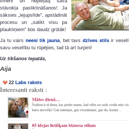
līmenī un nepieļauj sava
stāvokļa pasliktināšanos! Ja
sāksies „lejupslīde”, apstādināt
procesu un „salikt visu pa
plauktiņiem” būs daudz grūtāk!
Ja tu vairs
neesi tik jauna
, bet tavs
dzīves stils
ir vesel
savu veselību tu rūpējies, tad tā arī turpini!
Uz tikšanos tepatās,
Aija
22
Labs raksts
Interesanti raksti :
Mātes dienā…
Šodiena ir tā diena, kas pieder mums, kad vēlos no sirds sveikt mūs vi
katru atsevišķi! Gan māmiņas, gan vecmāmiņas, gan tās, kurām ...
85 idejas lietišķam biznesa stilam