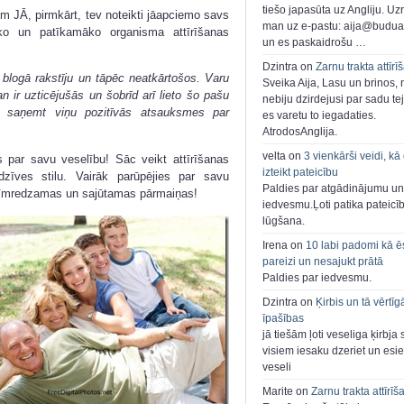
tiešo japasūta uz Angliju. Uzr
em JĀ, pirmkārt, tev noteikti jāapciemo savs
man uz e-pastu: aija@buduar
āko un patīkamāko organisma attīrīšanas
un es paskaidrošu …
Dzintra on
Zarnu trakta attīrī
blogā rakstīju un tāpēc neatkārtošos. Varu
Sveika Aija, Lasu un brinos,
 ir uzticējušās un šobrīd arī lieto šo pašu
nebiju dzirdejusi par sadu te
ka saņemt viņu pozitīvās atsauksmes par
es varetu to iegadaties.
AtrodosAnglija.
velta on
3 vienkārši veidi, kā
s par savu veselību! Sāc veikt attīrīšanas
izteikt pateicību
zīves stilu. Vairāk parūpējies par savu
Paldies par atgādinājumu un
cīmredzamas un sajūtamas pārmaiņas!
iedvesmu.Ļoti patika pateicī
lūgšana.
Irena on
10 labi padomi kā ē
pareizi un nesajukt prātā
Paldies par iedvesmu.
Dzintra on
Ķirbis un tā vērtīg
īpašības
jā tiešām ļoti veseliga ķirbja 
visiem iesaku dzeriet un esie
veseli
Marite on
Zarnu trakta attīrīš