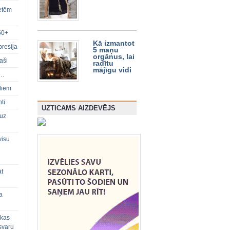
ietēm
50+
Kā izmantot
presija
5 maņu
orgānus, lai
aši
radītu
mājīgu vidi
s…
diem
ti
UZTICAMS AIZDEVĒJS
 uz
visu
āt
a
 kas
svaru