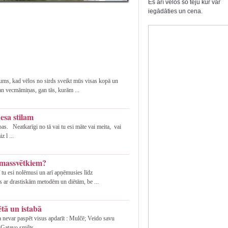
Es arī velos šo tēju kur var
iegādāties un cena.
mums, kad vēlos no sirds sveikt mūs visas kopā un
an vecmāmiņas, gan tās, kurām ...
nesa stilam
as. Neatkarīgi no tā vai tu esi māte vai meita, vai
z l ...
emassvētkiem?
ī tu esi nolēmusi un arī apņēmusies līdz
s ar drastiskām metodēm un diētām, be ...
tā un istabā
a nevar paspēt visus apdarīt : Mulčē; Veido savu
Gatavo smilts ...