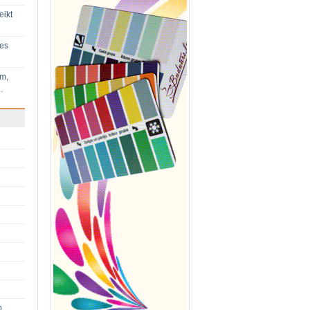
eikt
ies
im,
…
p