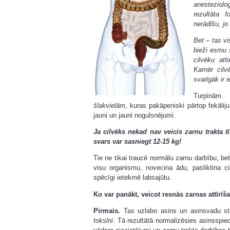
anesteziolo
rezultāta
nerādīšu, jo
Bet – tas vi
bieži esmu 
cilvēku at
Kamēr cilv
svarīgāk ir 
Turpinām.
šlakvielām
, kuras pakāpeniski pārtop fekālij
jauni un jauni nogulsnējumi.
Ja cilvēks nekad nav veicis zarnu trakta 
svars var sasniegt 12-15 kg!
Tie ne tikai traucē normālu zarnu darbību, be
visu organismu, novecina ādu, pasliktina ci
spēcīgi ietekmē labsajūtu.
Ko var panākt, veicot resnās zarnas attīrīš
Pirmais.
Tas uzlabo asins un asinsvadu st
toksīni
. Tā rezultātā normalizēsies asinsspi