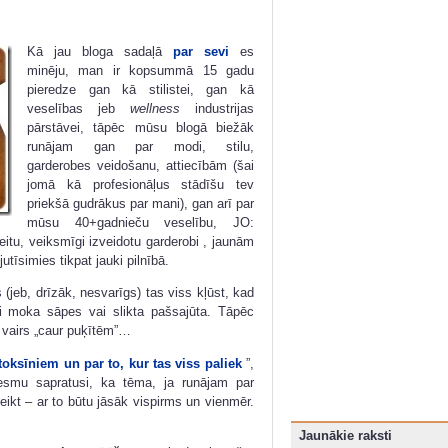
Kā jau bloga sadaļā
par sevi
es
minēju, man ir kopsummā 15 gadu
pieredze gan kā stilistei, gan kā
veselības jeb
wellness
industrijas
pārstāvei, tāpēc mūsu blogā biežāk
runājam gan par modi, stilu,
garderobes veidošanu, attiecībām (šai
jomā kā profesionāļus stādīšu tev
priekšā gudrākus par mani), gan arī par
mūsu 40+gadnieču veselību, JO:
itu, veiksmīgi izveidotu garderobi , jaunām
simies tikpat jauki pilnībā.
jeb, drīzāk, nesvarīgs) tas viss kļūst, kad
evi moka sāpes vai slikta pašsajūta. Tāpēc
e vairs „caur puķītēm”…
toksīniem un par to, kur tas viss paliek
”,
esmu sapratusi, ka tēma, ja runājam par
eikt – ar to būtu jāsāk vispirms un vienmēr.
Jaunākie raksti