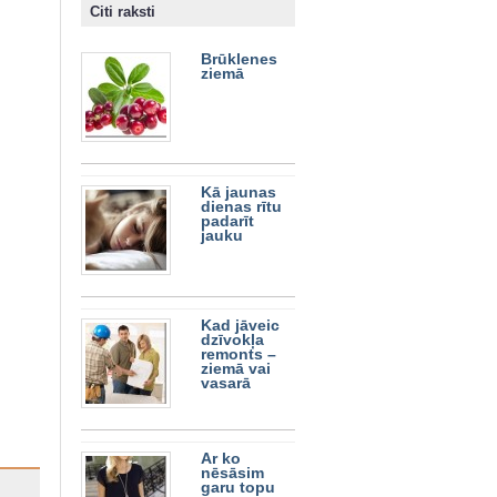
Citi raksti
Brūklenes
ziemā
Kā jaunas
dienas rītu
padarīt
jauku
Kad jāveic
dzīvokļa
remonts –
ziemā vai
vasarā
Ar ko
nēsāsim
garu topu