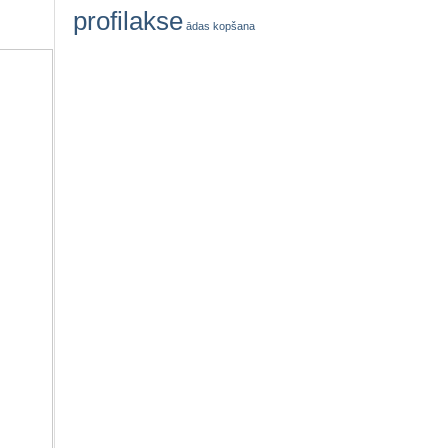
profilakse
ādas kopšana