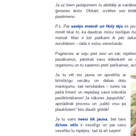
Ja uz šiem jautājumiem tu atbildēji ar vairāki
ģimenes ārsts. Otrkārt, izvēlies sev ērt
paņēmienu.
P.s. Par
savējo metodi un Holy tēju
es jau 
minēt tikai to, ka daudzas mūsu lasītājas man
metodi. Man ir ļoti patīkami ik pēc lai
rezultātiem – tāda ir mūsu vienošanās.
Pagriezies ar seju pret sevi un sāc rūpētie
pasākumus, pārskati savu ēdienkarti un d
organismu un tu saņemsi pretī patīkamas, a
Ja tu vēl esi jauna un apveltīta ar
brīnišķīgu vecāku un dabas dotu
mantojumu, tad nenolaidies – turies tai
pašā līmenī un nepieļauj sava stāvokļa
pasliktināšanos! Ja sāksies „lejupslīde”,
apstādināt procesu un „salikt visu pa
plauktiņiem” būs daudz grūtāk!
Ja tu vairs
neesi tik jauna
, bet tavs
dzīves stils
ir veselīgs un par savu
veselību tu rūpējies, tad tā arī turpini!