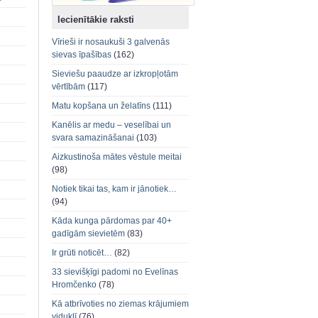
Iecienītākie raksti
Vīrieši ir nosaukuši 3 galvenās
sievas īpašības
(162)
Sieviešu paaudze ar izkropļotām
vērtībām
(117)
Matu kopšana un želatīns
(111)
Kanēlis ar medu – veselībai un
svara samazināšanai
(103)
Aizkustinoša mātes vēstule meitai
(98)
Notiek tikai tas, kam ir jānotiek…
(94)
Kāda kunga pārdomas par 40+
gadīgām sievietēm
(83)
Ir grūti noticēt…
(82)
33 sievišķīgi padomi no Evelīnas
Hromčenko
(78)
Kā atbrīvoties no ziemas krājumiem
viduklī
(76)