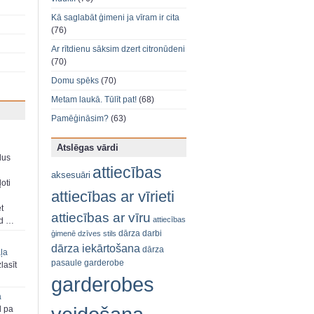
Kā saglabāt ģimeni ja vīram ir cita
(76)
Ar rītdienu sāksim dzert citronūdeni
(70)
Domu spēks
(70)
Metam laukā. Tūlīt pat!
(68)
Pamēģināsim?
(63)
Atslēgas vārdi
dus
attiecības
aksesuāri
oti
attiecības ar vīrieti
et
attiecības ar vīru
attiecības
ad …
dārza darbi
ģimenē
dzīves stils
dārza iekārtošana
dārza
aļa
pasaule
garderobe
zlasīt
garderobes
a
d pa