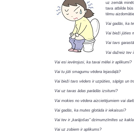
uz zemāk minēta
tava atbilde būs 
tēmu aizdomātie
Vai gadās, ka t
Vai bieži jūties
Vai tavs garastā
Vai dažreiz tev i
Vai esi ievērojusi, ka tavai mēlei ir aplikumi?
Vai tu jūti smagumu vēdera lejasdaļā?
Vai bieži tavs vēders ir uzpūties, sāpīgs un t
Vai uz tavas ādas parādās izsitumi?
Vai mokies no vēdera aizcietējumiem vai dar
Vai gadās, ka mutes gļotāda ir iekaisusi?
Vai tev ir „karājošas” dzimumzīmītes uz kakl
Vai uz zobiem ir aplikums?