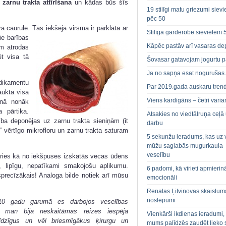
a
zarnu trakta attīrīšana
un kādas būs šīs
19 stilīgi matu griezumi siev
pēc 50
a caurule. Tās iekšējā virsma ir pārklāta ar
Stilīga garderobe sievietēm 
ie barības
Kāpēc pastāv arī vasaras de
m atrodas
ēt visa tā
Šovasar gatavojam jogurtu p
Ja no sapņa esat noguruša
ikamentu
Par 2019.gada auskaru tren
aukta visa
Viens kardigāns – četri varian
rnā nonāk
 pārtika.
Atsakies no viedtālruņa ceļā
ība deponējas uz zarnu trakta sieniņām (it
darbu
t” vērtīgo mikrofloru un zarnu trakta saturam
5 sekunžu ieradums, kas uz 
mūžu saglabās mugurkaula
veselību
ceries kā no iekšpuses izskatās vecas ūdens
u, lipīgu, nepatīkami smakojošu aplikumu.
6 padomi, kā vīrieti apmierin
sprecīzākais! Analoga bilde notiek arī mūsu
emocionāli
Renatas Ļitvinovas skaistum
noslēpumi
10 gadu garumā es darbojos veselības
 , man bija neskaitāmas reizes iespēja
Vienkārši ikdienas ieradumi,
 līdzīgus un vēl briesmīgākus ķirurgu un
mums palīdzēs zaudēt lieko 