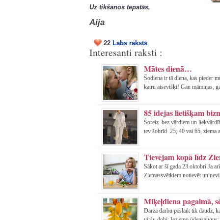
Uz tikšanos tepatās,
Aija
22
Labs raksts
Interesanti raksti :
Mātes dienā…
Šodiena ir tā diena, kas pieder 
katru atsevišķi! Gan māmiņas, g
85 idejas lietišķam biz
Šoreiz bez vārdiem un liekvārdīb
tev šobrīd 25, 40 vai 65, ziema ai
Tievējam kopā līdz Zi
Sākot ar šī gada 23.oktobri Ja ar
Ziemassvētkiem notievēt un nevi
Miķeļdiena pagalmā, sē
Dārzā darbu pašlaik tik daudz, k
viršu dobi; Ieziemo ūdensaugus; 