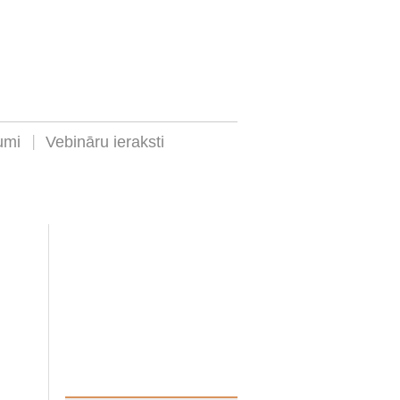
umi
Vebināru ieraksti