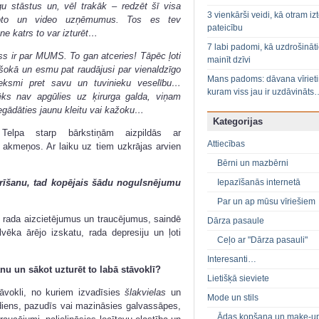
gu stāstus un, vēl trakāk – redzēt šī visa
3 vienkārši veidi, kā otram izt
 foto un video uzņēmumus. Tos es tev
pateicību
 ne katrs to var izturēt…
7 labi padomi, kā uzdrošināt
ss ir par MUMS. To gan atceries! Tāpēc ļoti
mainīt dzīvi
šokā un esmu pat raudājusi par vienaldzīgo
Mans padoms: dāvana vīriet
tieksmi pret savu un tuvinieku veselību…
kuram viss jau ir uzdāvināts
ēks nav apgūlies uz ķirurga galda, viņam
iegādāties jaunu kleitu vai kažoku…
Kategorijas
 Telpa starp bārkstiņām aizpildās ar
Attiecības
u akmeņos. Ar laiku uz tiem uzkrājas arvien
Bērni un mazbērni
Iepazīšanās internetā
tīrīšanu, tad kopējais šādu nogulsnējumu
Par un ap mūsu vīriešiem
t rada aizcietējumus un traucējumus, saindē
Dārza pasaule
lvēka ārējo izskatu, rada depresiju un ļoti
Ceļo ar "Dārza pasauli"
Interesanti…
anu un sākot uzturēt to labā stāvoklī?
Lietišķā sieviete
āvokli, no kuriem izvadīsies
šlakvielas
un
Mode un stils
ediens, pazudīs vai mazināsies galvassāpes,
Ādas kopšana un make-u