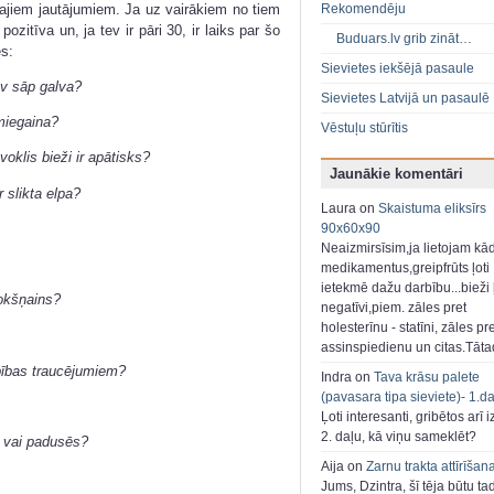
jiem jautājumiem. Ja uz vairākiem no tiem
Rekomendēju
pozitīva un, ja tev ir pāri 30, ir laiks par šo
Buduars.lv grib zināt…
s:
Sievietes iekšējā pasaule
ev sāp galva?
Sievietes Latvijā un pasaulē
 miegaina?
Vēstuļu stūrītis
voklis bieži ir apātisks?
Jaunākie komentāri
r slikta elpa?
Laura on
Skaistuma eliksīrs
90x60x90
Neaizmirsīsim,ja lietojam kā
medikamentus,greipfrūts ļoti
ietekmē dažu darbību...bieži ļ
rokšņains?
negatīvi,piem. zāles pret
holesterīnu - statīni, zāles pr
assinspiedienu un citas.Tāt
bības traucējumiem?
Indra on
Tava krāsu palete
(pavasara tipa sieviete)- 1.d
Ļoti interesanti, gribētos arī i
2. daļu, kā viņu sameklēt?
a vai padusēs?
Aija on
Zarnu trakta attīrīšan
Jums, Dzintra, šī tēja būtu ta