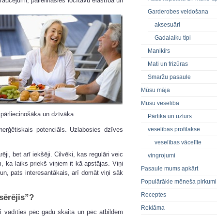
raucējumi, palielināsies locītavu elastība un
Garderobes veidošana
aksesuāri
Gadalaiku tipi
Manikīrs
Mati un frizūras
Smaržu pasaule
Mūsu māja
Mūsu veselība
pārliecinošāka un dzīvāka.
Pārtika un uzturs
veselības profilakse
erģētiskais potenciāls. Uzlabosies dzīves
veselības vācelīte
ēji, bet arī iekšēji. Cilvēki, kas regulāri veic
vingrojumi
 ka laiks priekš viņiem it kā apstājas. Viņi
Pasaule mums apkārt
n, pats interesantākais, arī domāt viņi sāk
Populārākie mēneša pirkumi
Receptes
zsērējis”?
Reklāma
ji vadīties pēc gadu skaita un pēc atbildēm