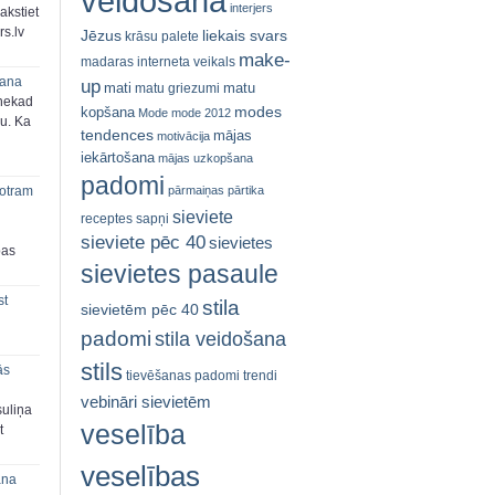
veidošana
interjers
akstiet
s.lv
Jēzus
liekais svars
krāsu palete
make-
madaras interneta veikals
šana
up
mati
matu
matu griezumi
 nekad
modes
kopšana
Mode
mode 2012
ju. Ka
tendences
mājas
motivācija
iekārtošana
mājas uzkopšana
padomi
pārmaiņas
pārtika
 otram
sieviete
receptes
sapņi
sieviete pēc 40
sievietes
bas
sievietes pasaule
st
stila
sievietēm pēc 40
padomi
stila veidošana
stils
ās
tievēšanas padomi
trendi
vebināri sievietēm
suliņa
veselība
t
veselības
ana