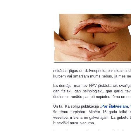
nekādas jēgas un dzīvesprieka par skaistu kle
kurpēm vai smaržām mums nebūs, ja mēs nejutī
Es domāju, man tev NAV jāstāsta cik svarīgs (
gan fiziski, gan psiholoģiski, gan garīgi t
šodien es runāšu par ļoti nopietnu tēmu un n
Un tā. Kā solīju publikācijā „
Par šlakvielām, 
šo tēmu turpinām. Minēto 15 gadu laikā 
veselību, ir viena no galvenajām. Es gribētu t
It sevišķi mūsu vecumā.