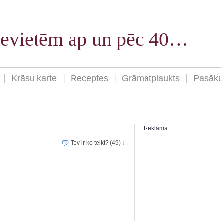
sievietēm ap un pēc 40…
Krāsu karte
Receptes
Grāmatplaukts
Pasāk
Reklāma
Tev ir ko teikt? (49) ↓