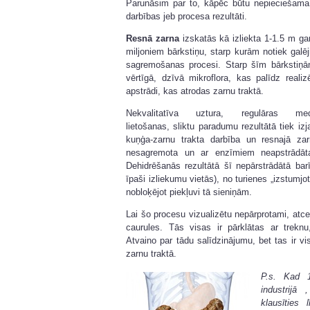
Parunāsim par to, kāpēc būtu nepieciešam
darbības jeb procesa rezultāti.
Resnā zarna
izskatās kā izliekta 1-1.5 m gar
miljoniem bārkstiņu, starp kurām notiek galēj
sagremošanas procesi. Starp šīm bārkstiņā
vērtīgā, dzīvā mikroflora, kas palīdz realiz
apstrādi, kas atrodas zarnu traktā.
Nekvalitatīva uztura, regulāras med
lietošanas, sliktu paradumu rezultātā tiek izj
kuņģa-zarnu trakta darbība un resnajā za
nesagremota un ar enzīmiem neapstrādāta
Dehidrēšanās rezultātā šī nepārstrādātā bar
īpaši izliekumu vietās), no turienes „izstumjo
nobloķējot piekļuvi tā sieniņām.
Lai šo procesu vizualizētu nepārprotami, at
caurules. Tās visas ir pārklātas ar trekn
Atvaino par tādu salīdzinājumu, bet tas ir vi
zarnu traktā.
P.s. Kad 
industrijā
klausīties