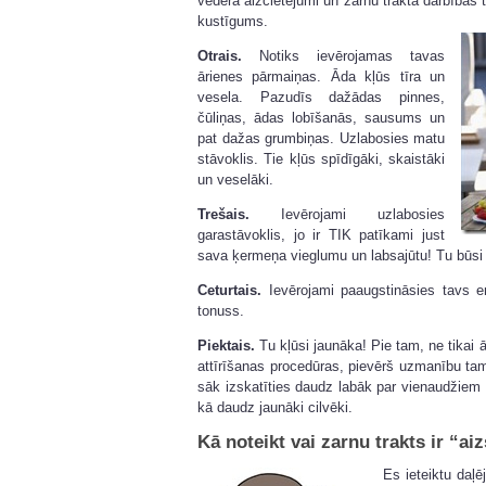
vēdera aizcietējumi un zarnu trakta darbības t
kustīgums.
Otrais.
Notiks ievērojamas tavas
ārienes pārmaiņas. Āda kļūs tīra un
vesela. Pazudīs dažādas pinnes,
čūliņas, ādas lobīšanās, sausums un
pat dažas grumbiņas. Uzlabosies matu
stāvoklis. Tie kļūs spīdīgāki, skaistāki
un veselāki.
Trešais.
Ievērojami uzlabosies
garastāvoklis, jo ir TIK patīkami just
sava ķermeņa vieglumu un labsajūtu! Tu būsi 
Ceturtais.
Ievērojami paaugstināsies tavs en
tonuss.
Piektais.
Tu kļūsi jaunāka! Pie tam, ne tikai ār
attīrīšanas procedūras, pievērš uzmanību tam,
sāk izskatīties daudz labāk par vienaudžiem u
kā daudz jaunāki cilvēki.
Kā noteikt vai zarnu trakts ir “ai
Es ieteiktu daļē