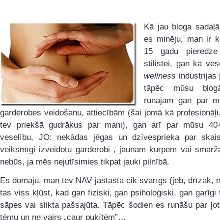
Kā jau bloga sadaļ
es minēju, man ir
15 gadu pieredz
stilistei, gan kā ves
wellness
industrijas 
tāpēc mūsu blog
runājam gan par mod
garderobes veidošanu, attiecībām (šai jomā kā profesionāļ
tev priekšā gudrākus par mani), gan arī par mūsu 40
veselību, JO: nekādas jēgas un dzīvesprieka par skaist
veiksmīgi izveidotu garderobi , jaunām kurpēm vai sma
nebūs, ja mēs nejutīsimies tikpat jauki pilnībā.
Es domāju, man tev NAV jāstāsta cik svarīgs (jeb, drīzāk, 
tas viss kļūst, kad gan fiziski, gan psiholoģiski, gan garīgi
sāpes vai slikta pašsajūta. Tāpēc šodien es runāšu par ļot
tēmu un ne vairs „caur puķītēm”…