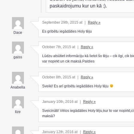
paskaidrojumu kur un kā :).
September 29th, 2015 at
|
Reply »
Es gribētu iegādāties Holy tēju
Dace
October 7th, 2015 at
|
Reply »
Lūdzu atsūtiet informāciju kā lietot šo tēju – cik ilgi, cik bi
gaiss
var nopirkt un cik maksā.Paldies
October 8th, 2015 at
|
Reply »
Sveiki! Es arī gribētu iegādāties Holy tēju
Anabella
January 10th, 2016 at
|
Reply »
Sveicināti! Vēlos iegādāties Holy tēju,kur to var nopirkt,ci
Ilze
maksā?
January 12th, 2016 at
|
Reply »