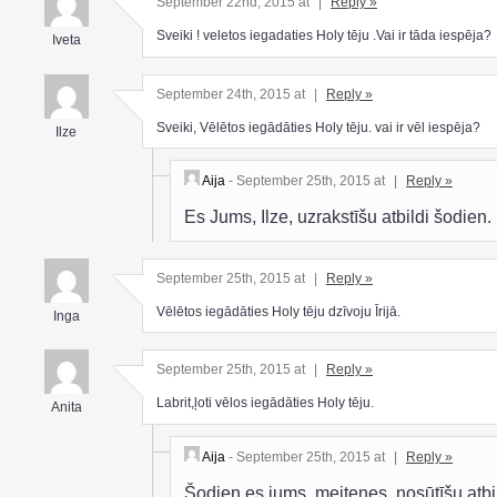
September 22nd, 2015 at
|
Reply »
Sveiki ! veletos iegadaties Holy tēju .Vai ir tāda iespēja?
Iveta
September 24th, 2015 at
|
Reply »
Sveiki, Vēlētos iegādāties Holy tēju. vai ir vēl iespēja?
Ilze
Aija
- September 25th, 2015 at
|
Reply »
Es Jums, Ilze, uzrakstīšu atbildi šodien.
September 25th, 2015 at
|
Reply »
Vēlētos iegādāties Holy tēju dzīvoju Īrijā.
Inga
September 25th, 2015 at
|
Reply »
Labrit,ļoti vēlos iegādāties Holy tēju.
Anita
Aija
- September 25th, 2015 at
|
Reply »
Šodien es jums, meitenes, nosūtīšu atbi