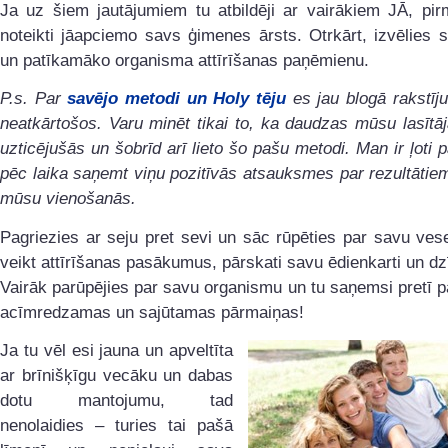
Ja uz šiem jautājumiem tu atbildēji ar vairākiem JĀ, pir
noteikti jāapciemo savs ģimenes ārsts. Otrkārt, izvēlies 
un patīkamāko organisma attīrīšanas paņēmienu.
P.s. Par
savējo metodi un Holy tēju
es jau blogā rakstīj
neatkārtošos. Varu minēt tikai to, ka daudzas mūsu lasītā
uzticējušās un šobrīd arī lieto šo pašu metodi. Man ir ļoti p
pēc laika saņemt viņu pozitīvās atsauksmes par rezultātiem
mūsu vienošanās.
Pagriezies ar seju pret sevi un sāc rūpēties par savu ves
veikt attīrīšanas pasākumus, pārskati savu ēdienkarti un dzī
Vairāk parūpējies par savu organismu un tu saņemsi pretī 
acīmredzamas un sajūtamas pārmaiņas!
Ja tu vēl esi jauna un apveltīta
ar brīnišķīgu vecāku un dabas
dotu mantojumu, tad
nenolaidies – turies tai pašā