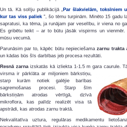
Un tā. Kā solīju publikācijā „
Par šlakvielām, toksīniem u
kur tas viss paliek
”, šo tēmu turpinām. Minēto 15 gadu 
sapratusi, ka tēma, ja runājam par veselību, ir viena no g
Es gribētu teikt – ar to būtu jāsāk vispirms un vienmēr. 
mūsu vecumā.
Parunāsim par to, kāpēc būtu nepieciešama
zarnu trakta 
un kādas būs šīs darbības jeb procesa rezultāti.
Resnā zarna
izskatās kā izliekta 1-1.5 m gara caurule. T
virsma ir pārklāta ar
miljoniem bārkstiņu,
starp kurām notiek galējie barības
sagremošanas procesi. Starp šīm
bārkstiņām atrodas vērtīgā, dzīvā
mikroflora, kas palīdz realizēt visa tā
apstrādi, kas atrodas zarnu traktā.
Nekvalitatīva uztura, regulāras medikamentu lietošana
paradumu rezultātā tiek izjaukta visa kuņģa-zarnu trakta 