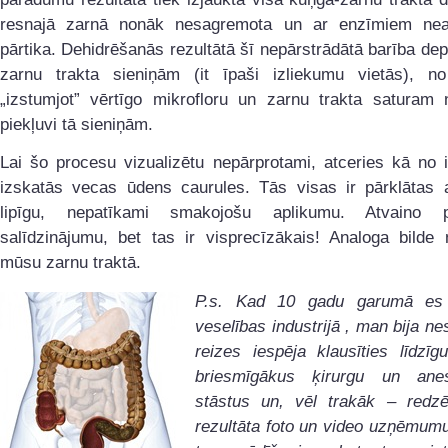
resnajā zarnā nonāk nesagremota un ar enzīmiem nea
pārtika. Dehidrēšanās rezultātā šī nepārstrādātā barība de
zarnu trakta sieniņām (it īpaši izliekumu vietās), no
„izstumjot” vērtīgo mikrofloru un zarnu trakta saturam n
piekļuvi tā sieniņām.
Lai šo procesu vizualizētu nepārprotami, atceries kā no 
izskatās vecas ūdens caurules. Tās visas ir pārklātas a
lipīgu, nepatīkami smakojošu aplikumu. Atvaino 
salīdzinājumu, bet tas ir visprecīzākais! Analoga bilde 
mūsu zarnu traktā.
P.s. Kad 10 gadu garumā es 
veselības industrijā , man bija n
reizes iespēja klausīties līdzī
briesmīgākus ķirurgu un anes
stāstus un, vēl trakāk – redzē
rezultāta foto un video uzņēmum