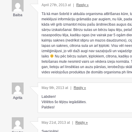
April 27th, 2013 at
|
Reply »
Tā kā man šobrīd ir aktuāla organisma attīrīšanas kūre, 
Baiba
meklējusi informāciju grāmatās par augiem, nu lūk, padal
kāda vēl grib izmantot mūsu pašu ārstniecības augus d
sārņu izskalošanai. Bērzu sulas un bērzu lapu tēju, pelaš
rasaspodiņu tēja, kadiķu ogas (ne vairak par 5 ogām die
kalmju saknes (nedrīkst stipru un mazos daudzumos), ci
lapas un saknes, citrona sula un arī ķiploki. Visu vēl ne
izmēģinājusi, jo vēl daži augi nav sazaļojuši un vajadzīg
laiks
Nu pēc bērzu sulam, ķiplokiem, citrona, kadiķu 
lietošanas mute nesmird vairs un vēdera izeja normāla. 
gan, lietoju arī linsēklas un auzu pārslas, ierobežoju sk
vides veidojošus produktus (te domāts organisma ph līm
May 9th, 2013 at
|
Reply »
Labdien!
Agrita
Vēlētos šo tējiņu iegādāties.
Paldies!
May 21st, 2013 at
|
Reply »
Svecināta!