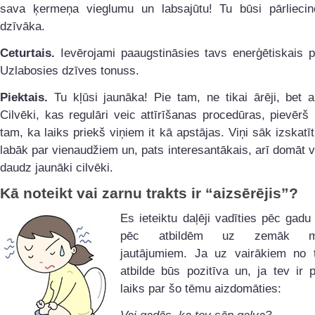
sava ķermeņa vieglumu un labsajūtu! Tu būsi pārlieci
dzīvāka.
Ceturtais.
Ievērojami paaugstināsies tavs enerģētiskais p
Uzlabosies dzīves tonuss.
Piektais.
Tu kļūsi jaunāka! Pie tam, ne tikai ārēji, bet ar
Cilvēki, kas regulāri veic attīrīšanas procedūras, pievēr
tam, ka laiks priekš viņiem it kā apstājas. Viņi sāk izskatī
labāk par vienaudžiem un, pats interesantākais, arī domāt v
daudz jaunāki cilvēki.
Kā noteikt vai zarnu trakts ir “aizsērējis”?
Es ieteiktu daļēji vadīties pēc gadu
pēc atbildēm uz zemāk min
jautājumiem. Ja uz vairākiem no 
atbilde būs pozitīva un, ja tev ir p
laiks par šo tēmu aizdomāties: