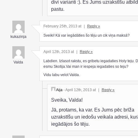
divi varianti :). Es Jums uzrakstīšu atbild
pastu.
February 25th, 2013 at
|
Reply »
Sveiki! Kā var iegādāties šo tēju un cik viņa maksā?
kukazinja
April 12th, 2013 at
|
Reply »
Labdien. Izlasot rakstu, es gribetu iegadaties Holy teju. 
Valda
esmu Skotija.Vai man ir iespeja iegadaties so teju?
Vidu labu velot Valda.
Aija
- April 12th, 2013 at
|
Reply »
Sveika, Valda!
Jā, protams, ka var. Es Jums pēc brīža
uzrakstīšu un iedošu veikala adresi, kur
iegādājos šo tēju.