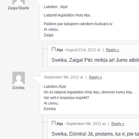
Labdien , Aija!
Zaiga Ekarte
Labprāt iegādātos Holy tēju .
Paldies par labajiem rakstiem buduars.lv .
Ar cieņu,
Zaiga
Aija
- August 21st, 2012 at
|
Reply »
Sveika, Zaiga! Pēc mirkļa arī Jums atbi
September 9th, 2012 at
|
Reply »
Labdien,Aija!
Dzintra
Ari es labprat iegadatos Holy teju, diemzel esmu Irija…
Vai seit ir iespeeja nopirkt?
Ar cienu,
Dzintra
Aija
- September 9th, 2012 at
|
Reply »
Sveika, Dzintra! Jā, protams, ka ir, pie ta