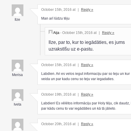
October 15th, 2016 at
|
Reply »
Man arī lūdzu tēju
Ilze
Aija
- October 15th, 2016 at
|
Reply »
Ilze, par to, kur to iegādāties, es jums
uzrakstīšu uz e-pastu.
October 15th, 2016 at
|
Reply »
Labdien. Ari es velos iegut informaciju par so teju un kur
Merisa
veida un par kadu cenu so teju var iegadaties.
October 19th, 2016 at
|
Reply »
Labdien! Es vēlētos informāciju par Holy tēju, cik daudz,
Iveta
par kādu cenu to var iegādāties un kā tā jālieto.
October 20th, 2016 at
|
Reply »