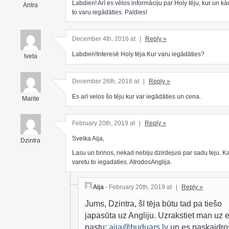
Labdien! Arī es vēlos informāciju par Holy tēju, kur un k
Antra
to varu iegādāties. Paldies!
December 4th, 2016 at
|
Reply »
Labdien!Interesē Holy tēja.Kur varu iegādāties?
Iveta
December 26th, 2018 at
|
Reply »
Es arī velos šo tēju kur var iegādāties un cena.
Marite
February 20th, 2019 at
|
Reply »
Sveika Aija,
Dzintra
Lasu un brinos, nekad nebiju dzirdejusi par sadu teju. K
varetu to iegadaties. AtrodosAnglija.
Aija
- February 20th, 2019 at
|
Reply »
Jums, Dzintra, šī tēja būtu tad pa tiešo
japasūta uz Angliju. Uzrakstiet man uz e
pastu:
aija@buduars.lv
un es paskaidro