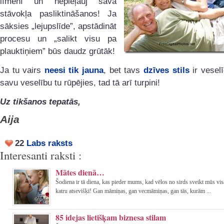
līmenī un nepieļauj sava
stāvokļa pasliktināšanos! Ja
sāksies „lejupslīde”, apstādināt
procesu un „salikt visu pa
plauktiņiem” būs daudz grūtāk!
Ja tu vairs
neesi tik jauna
, bet tavs
dzīves stils
ir vesel
savu veselību tu rūpējies, tad tā arī turpini!
Uz tikšanos tepatās,
Aija
22
Labs raksts
Interesanti raksti :
Mātes dienā…
Šodiena ir tā diena, kas pieder mums, kad vēlos no sirds sveikt mūs vi
katru atsevišķi! Gan māmiņas, gan vecmāmiņas, gan tās, kurām ...
85 idejas lietišķam biznesa stilam