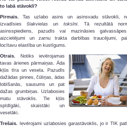
to labā stāvoklī?
Pirmais.
Tas uzlabo asins un asinsvadu stāvokli, n
izvadīsies
šlakvielas
un
toksīni
. Tā rezultātā norm
asinsspiediens, pazudīs vai mazināsies galvassāpe
aizcietējumi un zarnu trakta darbības traucējumi, pali
locītavu elastība un kustīgums.
Otrais.
Notiks ievērojamas
tavas ārienes pārmaiņas. Āda
kļūs tīra un vesela. Pazudīs
dažādas pinnes, čūliņas, ādas
lobīšanās, sausums un pat
dažas grumbiņas. Uzlabosies
matu stāvoklis. Tie kļūs
spīdīgāki, skaistāki un
veselāki.
Trešais.
Ievērojami uzlabosies garastāvoklis, jo ir TIK pat