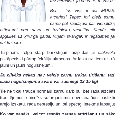
tev nerādīšu, jo ne katrs to var i
Bet – tas viss ir par MUMS
atceries! Tāpēc ļoti bieži esm
esmu pat raudājusi par vienaldzī
attieksmi pret savu un tuvinieku veselību…Kamēr ci
apgūlies uz ķirurga galda, viņam svarīgāk ir iegādāties ja
vai kažoku…
Turpinām. Telpa starp bārkstiņām aizpildās ar
šlakviel
pakāpeniski pārtop fekāliju akmeņos. Ar laiku uz tiem uzkrā
jauni un jauni nogulsnējumi.
Ja cilvēks nekad nav veicis zarnu trakta tīrīšanu, tad
šādu nogulsnējumu svars var sasniegt 12-15 kg!
Tie ne tikai traucē normālu zarnu darbību, bet rada aizcie
traucējumus, saindē visu organismu, novecina ādu, paslikti
ārējo izskatu, rada depresiju un ļoti spēcīgi ietekmē labsajūt
Ko var panākt, veicot resnās zarnas attīrīšanu un sāko