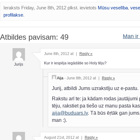
Ieraksts Friday, June 8th, 2012 plkst. ievietots
Mūsu veselība
,
vese
profilakse
.
Atbildes pavisam: 49
Man ir 
June 8th, 2012 at
|
Reply »
Kur ir iespēja iegādātie so Holy tēju?
Jurijs
Aija
- June 8th, 2012 at
|
Reply »
Jurij, atbildi Jums uzrakstīju uz e-pastu.
Rakstu arī te: ja kādam rodas jautājumi 
tēju, rakstiet pa tiešo uz manu pasta kast
aija@buduars.lv
. Tā būs ēŗtāk gan jums
man :).
August 21st, 2012 at
|
Reply »