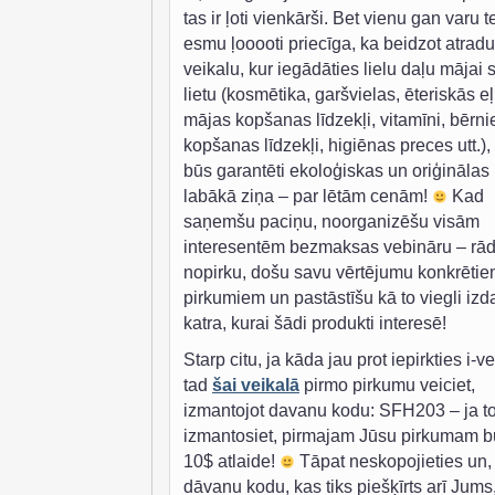
tas ir ļoti vienkārši. Bet vienu gan varu te
esmu ļooooti priecīga, ka beidzot atradu
veikalu, kur iegādāties lielu daļu mājai 
lietu (kosmētika, garšvielas, ēteriskās eļ
mājas kopšanas līdzekļi, vitamīni, bērn
kopšanas līdzekļi, higiēnas preces utt.),
būs garantēti ekoloģiskas un oriģinālas
labākā ziņa – par lētām cenām!
Kad
saņemšu paciņu, noorganizēšu visām
interesentēm bezmaksas vebināru – rād
nopirku, došu savu vērtējumu konkrēti
pirkumiem un pastāstīšu kā to viegli izda
katra, kurai šādi produkti interesē!
Starp citu, ja kāda jau prot iepirkties i-v
tad
šai veikalā
pirmo pirkumu veiciet,
izmantojot davanu kodu: SFH203 – ja t
izmantosiet, pirmajam Jūsu pirkumam b
10$ atlaide!
Tāpat neskopojieties un,
dāvanu kodu, kas tiks piešķīrts arī Jums