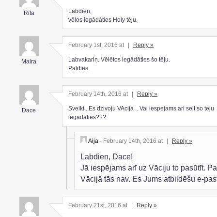
Labdien,
Rita
vēlos iegādāties Holy tēju.
February 1st, 2016 at
|
Reply »
Labvakariņ. Vēlētos iegādāties šo tēju.
Maira
Paldies.
February 14th, 2016 at
|
Reply »
Sveiki.. Es dzivoju VAcija .. Vai iespejams ari seit so teju
Dace
iegadaties???
Aija
- February 14th, 2016 at
|
Reply »
Labdien, Dace!
Jā iespējams arī uz Vāciju to pasūtīt. P
Vācijā tās nav. Es Jums atbildēšu e-pas
February 21st, 2016 at
|
Reply »