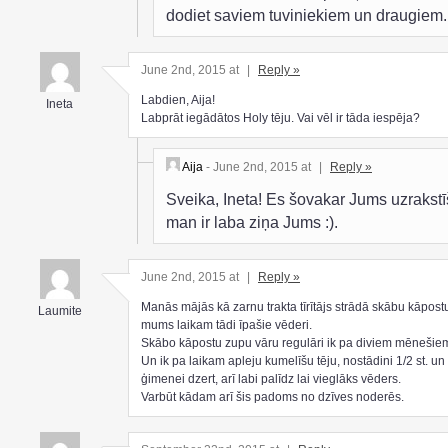
dodiet saviem tuviniekiem un draugiem.
June 2nd, 2015 at
|
Reply »
Labdien, Aija!
Ineta
Labprāt iegādātos Holy tēju. Vai vēl ir tāda iespēja?
Aija
- June 2nd, 2015 at
|
Reply »
Sveika, Ineta! Es šovakar Jums uzrakstī
man ir laba ziņa Jums :).
June 2nd, 2015 at
|
Reply »
Manās mājās kā zarnu trakta tīrītājs strādā skābu kāpost
Laumite
mums laikam tādi īpašie vēderi.
Skābo kāpostu zupu vāru regulāri ik pa diviem mēnešie
Un ik pa laikam apleju kumelīšu tēju, nostādini 1/2 st. u
ģimenei dzert, arī labi palīdz lai vieglāks vēders.
Varbūt kādam arī šis padoms no dzīves noderēs.