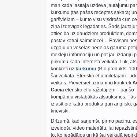
man kāda lasītāja uzdeva jautājumu par
kurkumu (tās pašas receptes sakarā) un
garšvielām – kur to visu visdrošāk un c
ziņā izdevīgāk iegādāties. Šāds jautāj
attiecībā uz daudziem produktiem, domā
pastāv katrai saimniecei… Pavisam ne
uzgāju un veselas nedēļas garumā pētīj
meklēju informāciju un pat jau izdarīju 
pirkumu kādā interneta veikalā. Lūk, at
konkrēti uz
kurkumu
(Bio produkts, 100
šai veikalā. Ēterisko eļļu mīlētajām – id
veikals. Pievērsiet uzmanību konkrēti
A
Cacia
ēterisko eļļu ražotājiem – par šo
kompāniju vislabākās atsauksmes. Tās 
izlasīt pie katra produkta gan angliski, 
krieviski.
Drīzumā, kad saņemšu pirmo paciņu, e
izveidošu video materiālu, lai iepazīstin
to, ko iegādājos un kā šai veikalā iepirk