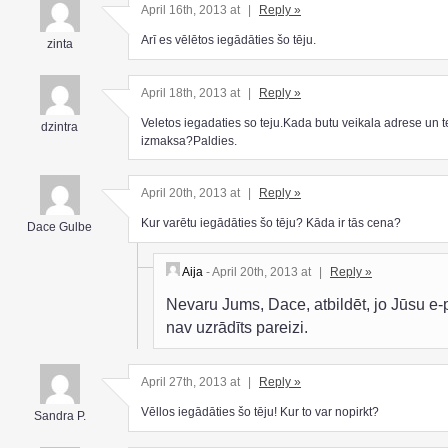
April 16th, 2013 at
|
Reply »
Arī es vēlētos iegādāties šo tēju.
zinta
April 18th, 2013 at
|
Reply »
Veletos iegadaties so teju.Kada butu veikala adrese un t
dzintra
izmaksa?Paldies.
April 20th, 2013 at
|
Reply »
Kur varētu iegādāties šo tēju? Kāda ir tās cena?
Dace Gulbe
Aija
- April 20th, 2013 at
|
Reply »
Nevaru Jums, Dace, atbildēt, jo Jūsu e-
nav uzrādīts pareizi.
April 27th, 2013 at
|
Reply »
Vēllos iegādāties šo tēju! Kur to var nopirkt?
Sandra P.