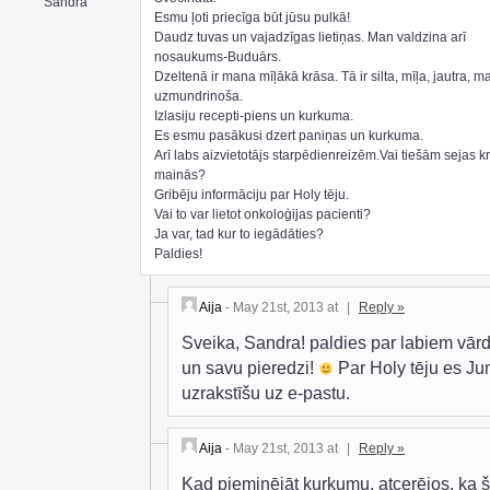
Sandra
Esmu ļoti priecīga būt jūsu pulkā!
Daudz tuvas un vajadzīgas lietiņas. Man valdzina arī
nosaukums-Buduārs.
Dzeltenā ir mana mīļākā krāsa. Tā ir silta, mīļa, jautra, m
uzmundrinoša.
Izlasiju recepti-piens un kurkuma.
Es esmu pasākusi dzert paniņas un kurkuma.
Arī labs aizvietotājs starpēdienreizēm.Vai tiešām sejas k
mainās?
Gribēju informāciju par Holy tēju.
Vai to var lietot onkoloģijas pacienti?
Ja var, tad kur to iegādāties?
Paldies!
Aija
- May 21st, 2013 at
|
Reply »
Sveika, Sandra! paldies par labiem vār
un savu pieredzi!
Par Holy tēju es J
uzrakstīšu uz e-pastu.
Aija
- May 21st, 2013 at
|
Reply »
Kad pieminējāt kurkumu, atcerējos, ka 