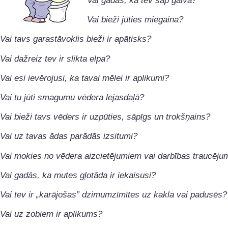
Vai gadās, ka tev sāp galva?
Vai bieži jūties miegaina?
Vai tavs garastāvoklis bieži ir apātisks?
Vai dažreiz tev ir slikta elpa?
Vai esi ievērojusi, ka tavai mēlei ir aplikumi?
Vai tu jūti smagumu vēdera lejasdaļā?
Vai bieži tavs vēders ir uzpūties, sāpīgs un trokšņains?
Vai uz tavas ādas parādās izsitumi?
Vai mokies no vēdera aizcietējumiem vai darbības traucēj
Vai gadās, ka mutes gļotāda ir iekaisusi?
Vai tev ir „karājošas” dzimumzīmītes uz kakla vai padusēs?
Vai uz zobiem ir aplikums?