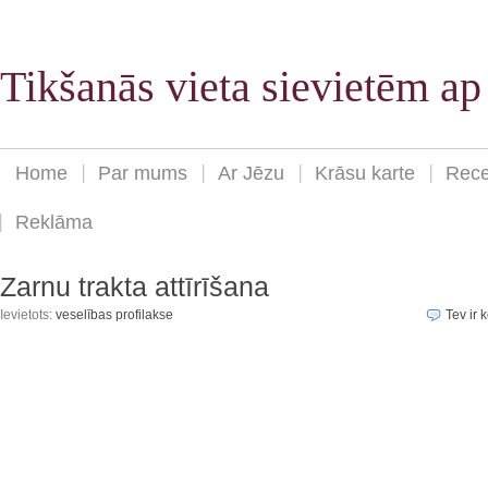
Tikšanās vieta sievietēm a
Home
Par mums
Ar Jēzu
Krāsu karte
Rece
Reklāma
Zarnu trakta attīrīšana
Ievietots:
veselības profilakse
Tev ir k