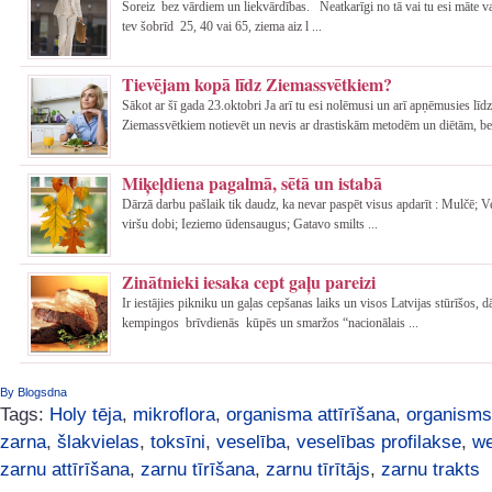
Šoreiz bez vārdiem un liekvārdības. Neatkarīgi no tā vai tu esi māte va
tev šobrīd 25, 40 vai 65, ziema aiz l ...
Tievējam kopā līdz Ziemassvētkiem?
Sākot ar šī gada 23.oktobri Ja arī tu esi nolēmusi un arī apņēmusies līdz
Ziemassvētkiem notievēt un nevis ar drastiskām metodēm un diētām, be 
Miķeļdiena pagalmā, sētā un istabā
Dārzā darbu pašlaik tik daudz, ka nevar paspēt visus apdarīt : Mulčē; 
viršu dobi; Ieziemo ūdensaugus; Gatavo smilts ...
Zinātnieki iesaka cept gaļu pareizi
Ir iestājies pikniku un gaļas cepšanas laiks un visos Latvijas stūrīšos, 
kempingos brīvdienās kūpēs un smaržos “nacionālais ...
By Blogsdna
Tags:
Holy tēja
,
mikroflora
,
organisma attīrīšana
,
organisms
zarna
,
šlakvielas
,
toksīni
,
veselība
,
veselības profilakse
,
we
zarnu attīrīšana
,
zarnu tīrīšana
,
zarnu tīrītājs
,
zarnu trakts