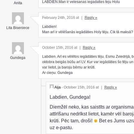
LABDIEN.Man ir velesanas iegadaties teju Holu
Anita
February 24th, 2016 at
|
Reply »
Labdien!
Lita Biseniece
Man arī ir vēlēšanās iegādāties Holy tēju. Cik tā maksā?
October 15th, 2016 at
|
Reply »
Labdien. Arī es vēlētos iegādāties tēju. Esmu Zviedrijā, b
Gundega
oktobra beigās būšu arī LV. Kur var iegādāties šo tēju un 
var lietot, ja baroju bērnu ar krūti.
Ar cieņu: Gundega
Aija
- October 15th, 2016 at
|
Reply »
Labdien, Gundega!
Diemžēl neko, kas saistīts ar organisma
attīrīšanu nedrīkst lietot, kamēr vēl baroj
krūti. Pēc tam, droši!
Bet es Jums uzr
uz e-pastu.