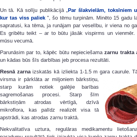
Un tā. Kā solīju publikācijā „
Par šlakvielām, toksīniem u
kur tas viss paliek
”, šo tēmu turpinām. Minēto 15 gadu 
sapratusi, ka tēma, ja runājam par veselību, ir viena no g
Es gribētu teikt – ar to būtu jāsāk vispirms un vienmēr. 
mūsu vecumā.
Parunāsim par to, kāpēc būtu nepieciešama
zarnu trakta 
un kādas būs šīs darbības jeb procesa rezultāti.
Resnā zarna
izskatās kā izliekta 1-1.5 m gara caurule. T
virsma ir pārklāta ar
miljoniem bārkstiņu,
starp kurām notiek galējie barības
sagremošanas procesi. Starp šīm
bārkstiņām atrodas vērtīgā, dzīvā
mikroflora, kas palīdz realizēt visa tā
apstrādi, kas atrodas zarnu traktā.
Nekvalitatīva uztura, regulāras medikamentu lietošana
paradumu rezultātā tiek izjaukta visa kuņģa-zarnu trakta 