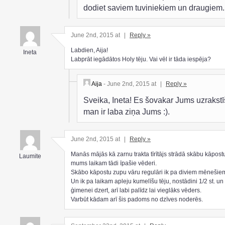
dodiet saviem tuviniekiem un draugiem.
June 2nd, 2015 at
|
Reply »
Labdien, Aija!
Ineta
Labprāt iegādātos Holy tēju. Vai vēl ir tāda iespēja?
Aija
- June 2nd, 2015 at
|
Reply »
Sveika, Ineta! Es šovakar Jums uzrakstī
man ir laba ziņa Jums :).
June 2nd, 2015 at
|
Reply »
Manās mājās kā zarnu trakta tīrītājs strādā skābu kāpost
Laumite
mums laikam tādi īpašie vēderi.
Skābo kāpostu zupu vāru regulāri ik pa diviem mēnešie
Un ik pa laikam apleju kumelīšu tēju, nostādini 1/2 st. u
ģimenei dzert, arī labi palīdz lai vieglāks vēders.
Varbūt kādam arī šis padoms no dzīves noderēs.