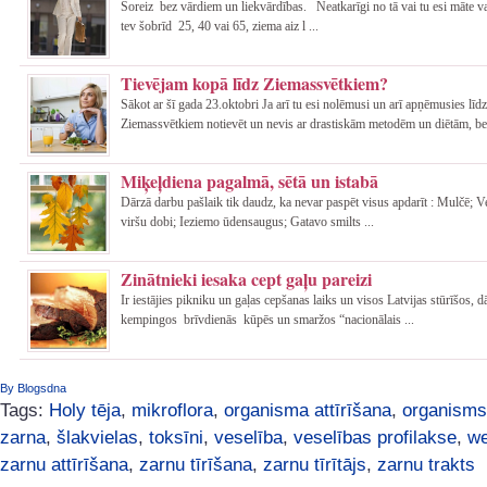
Šoreiz bez vārdiem un liekvārdības. Neatkarīgi no tā vai tu esi māte va
tev šobrīd 25, 40 vai 65, ziema aiz l ...
Tievējam kopā līdz Ziemassvētkiem?
Sākot ar šī gada 23.oktobri Ja arī tu esi nolēmusi un arī apņēmusies līdz
Ziemassvētkiem notievēt un nevis ar drastiskām metodēm un diētām, be 
Miķeļdiena pagalmā, sētā un istabā
Dārzā darbu pašlaik tik daudz, ka nevar paspēt visus apdarīt : Mulčē; 
viršu dobi; Ieziemo ūdensaugus; Gatavo smilts ...
Zinātnieki iesaka cept gaļu pareizi
Ir iestājies pikniku un gaļas cepšanas laiks un visos Latvijas stūrīšos, 
kempingos brīvdienās kūpēs un smaržos “nacionālais ...
By Blogsdna
Tags:
Holy tēja
,
mikroflora
,
organisma attīrīšana
,
organisms
zarna
,
šlakvielas
,
toksīni
,
veselība
,
veselības profilakse
,
we
zarnu attīrīšana
,
zarnu tīrīšana
,
zarnu tīrītājs
,
zarnu trakts