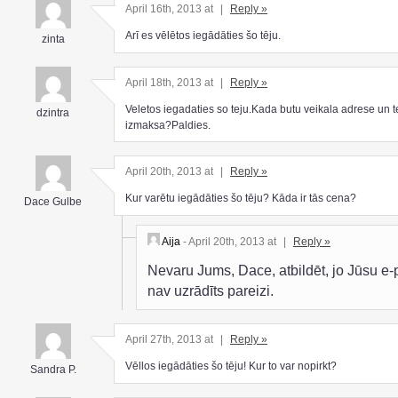
April 16th, 2013 at
|
Reply »
Arī es vēlētos iegādāties šo tēju.
zinta
April 18th, 2013 at
|
Reply »
Veletos iegadaties so teju.Kada butu veikala adrese un t
dzintra
izmaksa?Paldies.
April 20th, 2013 at
|
Reply »
Kur varētu iegādāties šo tēju? Kāda ir tās cena?
Dace Gulbe
Aija
- April 20th, 2013 at
|
Reply »
Nevaru Jums, Dace, atbildēt, jo Jūsu e-
nav uzrādīts pareizi.
April 27th, 2013 at
|
Reply »
Vēllos iegādāties šo tēju! Kur to var nopirkt?
Sandra P.