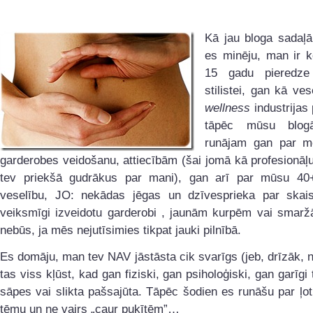
Kā jau bloga sadaļ
es minēju, man ir
15 gadu pieredz
stilistei, gan kā ves
wellness
industrijas 
tāpēc mūsu blog
runājam gan par mod
garderobes veidošanu, attiecībām (šai jomā kā profesionāļ
tev priekšā gudrākus par mani), gan arī par mūsu 40
veselību, JO: nekādas jēgas un dzīvesprieka par skaist
veiksmīgi izveidotu garderobi , jaunām kurpēm vai sma
nebūs, ja mēs nejutīsimies tikpat jauki pilnībā.
Es domāju, man tev NAV jāstāsta cik svarīgs (jeb, drīzāk, 
tas viss kļūst, kad gan fiziski, gan psiholoģiski, gan garīgi
sāpes vai slikta pašsajūta. Tāpēc šodien es runāšu par ļot
tēmu un ne vairs „caur puķītēm”…