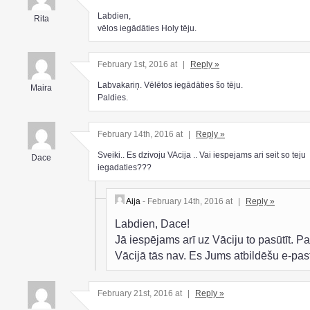
Labdien,
Rita
vēlos iegādāties Holy tēju.
February 1st, 2016 at
|
Reply »
Labvakariņ. Vēlētos iegādāties šo tēju.
Maira
Paldies.
February 14th, 2016 at
|
Reply »
Sveiki.. Es dzivoju VAcija .. Vai iespejams ari seit so teju
Dace
iegadaties???
Aija
- February 14th, 2016 at
|
Reply »
Labdien, Dace!
Jā iespējams arī uz Vāciju to pasūtīt. P
Vācijā tās nav. Es Jums atbildēšu e-pas
February 21st, 2016 at
|
Reply »