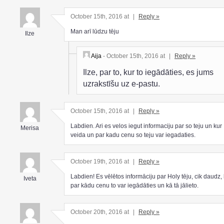
October 15th, 2016 at
|
Reply »
Man arī lūdzu tēju
Ilze
Aija
- October 15th, 2016 at
|
Reply »
Ilze, par to, kur to iegādāties, es jums
uzrakstīšu uz e-pastu.
October 15th, 2016 at
|
Reply »
Labdien. Ari es velos iegut informaciju par so teju un kur
Merisa
veida un par kadu cenu so teju var iegadaties.
October 19th, 2016 at
|
Reply »
Labdien! Es vēlētos informāciju par Holy tēju, cik daudz,
Iveta
par kādu cenu to var iegādāties un kā tā jālieto.
October 20th, 2016 at
|
Reply »