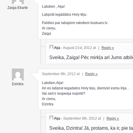
Labdien , Aija!
Zaiga Ekarte
Labprāt iegādātos Holy tēju .
Paldies par labajiem rakstiem buduars.lv .
Ar cieņu,
Zaiga
Aija
- August 21st, 2012 at
|
Reply »
Sveika, Zaiga! Pēc mirkļa arī Jums atbi
September 9th, 2012 at
|
Reply »
Labdien,Aija!
Dzintra
Ari es labprat iegadatos Holy teju, diemzel esmu Irija…
Vai seit ir iespeeja nopirkt?
Ar cienu,
Dzintra
Aija
- September 9th, 2012 at
|
Reply »
Sveika, Dzintra! Jā, protams, ka ir, pie ta