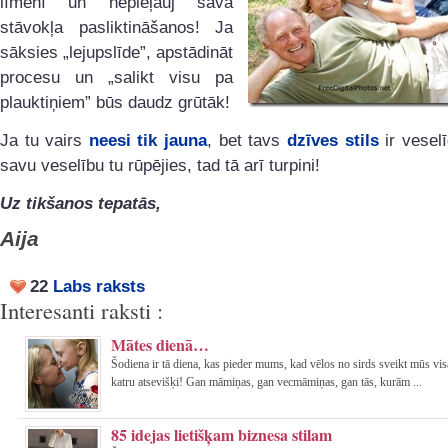
līmenī un nepieļauj sava
stāvokļa pasliktināšanos! Ja
sāksies „lejupslīde”, apstādināt
procesu un „salikt visu pa
plauktiņiem” būs daudz grūtāk!
Ja tu vairs
neesi tik jauna
, bet tavs
dzīves stils
ir vesel
savu veselību tu rūpējies, tad tā arī turpini!
Uz tikšanos tepatās,
Aija
22
Labs raksts
Interesanti raksti :
Mātes dienā…
Šodiena ir tā diena, kas pieder mums, kad vēlos no sirds sveikt mūs vi
katru atsevišķi! Gan māmiņas, gan vecmāmiņas, gan tās, kurām ...
85 idejas lietišķam biznesa stilam