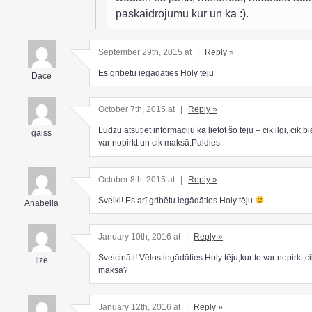
paskaidrojumu kur un kā :).
September 29th, 2015 at
|
Reply »
Es gribētu iegādāties Holy tēju
Dace
October 7th, 2015 at
|
Reply »
Lūdzu atsūtiet informāciju kā lietot šo tēju – cik ilgi, cik bi
gaiss
var nopirkt un cik maksā.Paldies
October 8th, 2015 at
|
Reply »
Sveiki! Es arī gribētu iegādāties Holy tēju
Anabella
January 10th, 2016 at
|
Reply »
Sveicināti! Vēlos iegādāties Holy tēju,kur to var nopirkt,ci
Ilze
maksā?
January 12th, 2016 at
|
Reply »