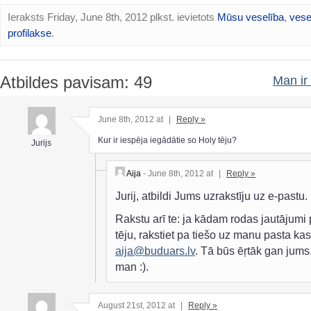
Ieraksts Friday, June 8th, 2012 plkst. ievietots
Mūsu veselība
,
vese
profilakse
.
Atbildes pavisam: 49
Man ir 
June 8th, 2012 at
|
Reply »
Kur ir iespēja iegādātie so Holy tēju?
Jurijs
Aija
- June 8th, 2012 at
|
Reply »
Jurij, atbildi Jums uzrakstīju uz e-pastu.
Rakstu arī te: ja kādam rodas jautājumi 
tēju, rakstiet pa tiešo uz manu pasta kast
aija@buduars.lv
. Tā būs ēŗtāk gan jums
man :).
August 21st, 2012 at
|
Reply »