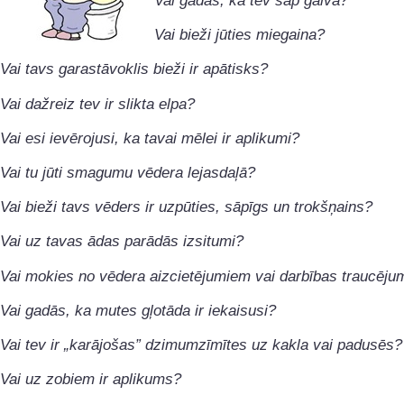
Vai gadās, ka tev sāp galva?
Vai bieži jūties miegaina?
Vai tavs garastāvoklis bieži ir apātisks?
Vai dažreiz tev ir slikta elpa?
Vai esi ievērojusi, ka tavai mēlei ir aplikumi?
Vai tu jūti smagumu vēdera lejasdaļā?
Vai bieži tavs vēders ir uzpūties, sāpīgs un trokšņains?
Vai uz tavas ādas parādās izsitumi?
Vai mokies no vēdera aizcietējumiem vai darbības traucēj
Vai gadās, ka mutes gļotāda ir iekaisusi?
Vai tev ir „karājošas” dzimumzīmītes uz kakla vai padusēs?
Vai uz zobiem ir aplikums?