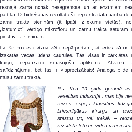
resnajā zarnā nonāk nesagremota un ar enzīmiem nea
pārtika. Dehidrēšanās rezultātā šī nepārstrādātā barība de
zarnu trakta sieniņām (it īpaši izliekumu vietās), no
„izstumjot” vērtīgo mikrofloru un zarnu trakta saturam n
piekļuvi tā sieniņām.
Lai šo procesu vizualizētu nepārprotami, atceries kā no 
izskatās vecas ūdens caurules. Tās visas ir pārklātas a
lipīgu, nepatīkami smakojošu aplikumu. Atvaino 
salīdzinājumu, bet tas ir visprecīzākais! Analoga bilde 
mūsu zarnu traktā.
P.s. Kad 10 gadu garumā es 
veselības industrijā , man bija n
reizes iespēja klausīties līdzī
briesmīgākus ķirurgu un anes
stāstus un, vēl trakāk – redzē
rezultāta foto un video uzņēmum