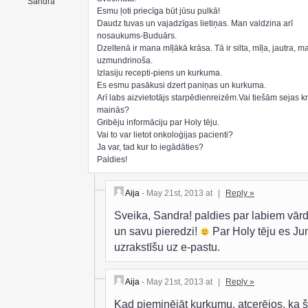
Sandra
Esmu ļoti priecīga būt jūsu pulkā!
Daudz tuvas un vajadzīgas lietiņas. Man valdzina arī
nosaukums-Buduārs.
Dzeltenā ir mana mīļākā krāsa. Tā ir silta, mīļa, jautra, m
uzmundrinoša.
Izlasiju recepti-piens un kurkuma.
Es esmu pasākusi dzert paniņas un kurkuma.
Arī labs aizvietotājs starpēdienreizēm.Vai tiešām sejas k
mainās?
Gribēju informāciju par Holy tēju.
Vai to var lietot onkoloģijas pacienti?
Ja var, tad kur to iegādāties?
Paldies!
Aija
- May 21st, 2013 at
|
Reply »
Sveika, Sandra! paldies par labiem vār
un savu pieredzi!
Par Holy tēju es J
uzrakstīšu uz e-pastu.
Aija
- May 21st, 2013 at
|
Reply »
Kad pieminējāt kurkumu, atcerējos, ka 