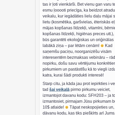
tas ir ļoti vienkārši. Bet vienu gan varu te
esmu ļooooti priecīga, ka beidzot atradu
veikalu, kur iegādāties lielu daļu mājai 
lietu (kosmētika, garšvielas, ēteriskās eļ
mājas kopšanas līdzekļi, vitamīni, bērn
kopšanas līdzekļi, higiēnas preces utt.),
būs garantēti ekoloģiskas un oriģinālas
labākā ziņa – par lētām cenām!
Kad
saņemšu paciņu, noorganizēšu visām
interesentēm bezmaksas vebināru – rād
nopirku, došu savu vērtējumu konkrēti
pirkumiem un pastāstīšu kā to viegli izda
katra, kurai šādi produkti interesē!
Starp citu, ja kāda jau prot iepirkties i-v
tad
šai veikalā
pirmo pirkumu veiciet,
izmantojot davanu kodu: SFH203 – ja t
izmantosiet, pirmajam Jūsu pirkumam b
10$ atlaide!
Tāpat neskopojieties un,
dāvanu kodu, kas tiks piešķīrts arī Jums