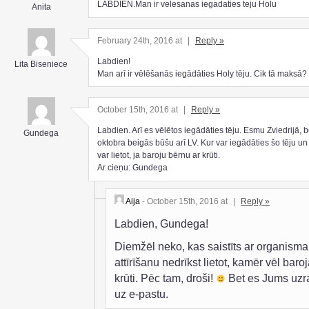
LABDIEN.Man ir velesanas iegadaties teju Holu
Anita
February 24th, 2016 at
|
Reply »
Labdien!
Lita Biseniece
Man arī ir vēlēšanās iegādāties Holy tēju. Cik tā maksā?
October 15th, 2016 at
|
Reply »
Labdien. Arī es vēlētos iegādāties tēju. Esmu Zviedrijā, b
Gundega
oktobra beigās būšu arī LV. Kur var iegādāties šo tēju un 
var lietot, ja baroju bērnu ar krūti.
Ar cieņu: Gundega
Aija
- October 15th, 2016 at
|
Reply »
Labdien, Gundega!
Diemžēl neko, kas saistīts ar organisma
attīrīšanu nedrīkst lietot, kamēr vēl baroj
krūti. Pēc tam, droši!
Bet es Jums uzr
uz e-pastu.