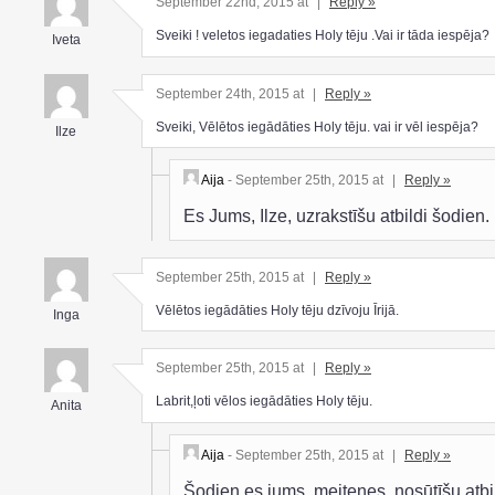
September 22nd, 2015 at
|
Reply »
Sveiki ! veletos iegadaties Holy tēju .Vai ir tāda iespēja?
Iveta
September 24th, 2015 at
|
Reply »
Sveiki, Vēlētos iegādāties Holy tēju. vai ir vēl iespēja?
Ilze
Aija
- September 25th, 2015 at
|
Reply »
Es Jums, Ilze, uzrakstīšu atbildi šodien.
September 25th, 2015 at
|
Reply »
Vēlētos iegādāties Holy tēju dzīvoju Īrijā.
Inga
September 25th, 2015 at
|
Reply »
Labrit,ļoti vēlos iegādāties Holy tēju.
Anita
Aija
- September 25th, 2015 at
|
Reply »
Šodien es jums, meitenes, nosūtīšu atbi