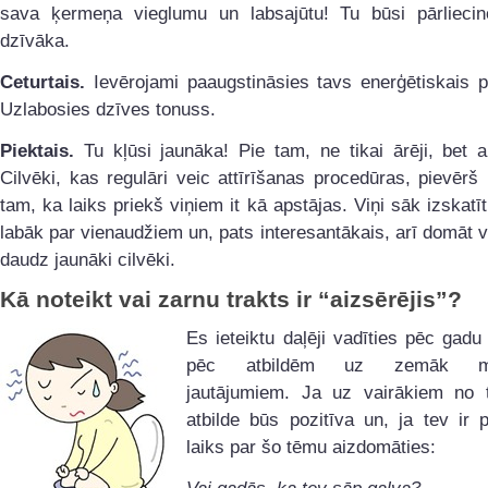
sava ķermeņa vieglumu un labsajūtu! Tu būsi pārlieci
dzīvāka.
Ceturtais.
Ievērojami paaugstināsies tavs enerģētiskais p
Uzlabosies dzīves tonuss.
Piektais.
Tu kļūsi jaunāka! Pie tam, ne tikai ārēji, bet ar
Cilvēki, kas regulāri veic attīrīšanas procedūras, pievēr
tam, ka laiks priekš viņiem it kā apstājas. Viņi sāk izskatī
labāk par vienaudžiem un, pats interesantākais, arī domāt v
daudz jaunāki cilvēki.
Kā noteikt vai zarnu trakts ir “aizsērējis”?
Es ieteiktu daļēji vadīties pēc gadu
pēc atbildēm uz zemāk min
jautājumiem. Ja uz vairākiem no 
atbilde būs pozitīva un, ja tev ir p
laiks par šo tēmu aizdomāties: