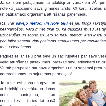
Ja uz šiem jautājumiem tu atbildēji ar vairākiem JĀ, pir
noteikti jāapciemo savs ģimenes ārsts. Otrkārt, izvēlies 
un patīkamāko organisma attīrīšanas paņēmienu.
P.s. Par
savējo metodi un Holy tēju
es jau blogā rakstīj
neatkārtošos. Varu minēt tikai to, ka daudzas mūsu lasītā
uzticējušās un šobrīd arī lieto šo pašu metodi. Man ir ļoti p
pēc laika saņemt viņu pozitīvās atsauksmes par rezultātiem
mūsu vienošanās.
Pagriezies ar seju pret sevi un sāc rūpēties par savu ves
veikt attīrīšanas pasākumus, pārskati savu ēdienkarti un dzī
Vairāk parūpējies par savu organismu un tu saņemsi pretī 
acīmredzamas un sajūtamas pārmaiņas!
Ja tu vēl esi jauna un apveltīta
ar brīnišķīgu vecāku un dabas
dotu mantojumu, tad
nenolaidies – turies tai pašā