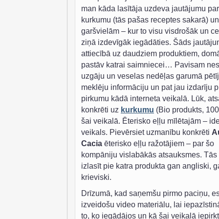
man kāda lasītāja uzdeva jautājumu par
kurkumu (tās pašas receptes sakarā) un
garšvielām – kur to visu visdrošāk un c
ziņā izdevīgāk iegādāties. Šāds jautāj
attiecībā uz daudziem produktiem, domā
pastāv katrai saimniecei… Pavisam ne
uzgāju un veselas nedēļas garumā pētīj
meklēju informāciju un pat jau izdarīju 
pirkumu kādā interneta veikalā. Lūk, at
konkrēti uz
kurkumu
(Bio produkts, 100
šai veikalā. Ēterisko eļļu mīlētajām – id
veikals. Pievērsiet uzmanību konkrēti
A
Cacia
ēterisko eļļu ražotājiem – par šo
kompāniju vislabākās atsauksmes. Tās 
izlasīt pie katra produkta gan angliski, 
krieviski.
Drīzumā, kad saņemšu pirmo paciņu, e
izveidošu video materiālu, lai iepazīstin
to, ko iegādājos un kā šai veikalā iepirk