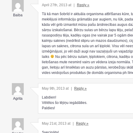
April 27th, 2013 at
|
Reply »
Tā kā man šobrīd ir aktuāla organisma attīrīšanas kūre, 
Baiba
meklējusi informāciju grāmatās par augiem, nu lūk, padal
kāda vēl grib izmantot mūsu pašu ārstniecības augus d
sārņu izskalošanai. Bērzu sulas un bērzu lapu tēju, pelaš
rasaspodiņu tēja, kadiķu ogas (ne vairak par 5 ogām die
kalmju saknes (nedrīkst stipru un mazos daudzumos), ci
lapas un saknes, citrona sula un arī ķiploki. Visu vēl ne
izmēģinājusi, jo vēl daži augi nav sazaļojuši un vajadzīg
laiks
Nu pēc bērzu sulam, ķiplokiem, citrona, kadiķu 
lietošanas mute nesmird vairs un vēdera izeja normāla. 
gan, lietoju arī linsēklas un auzu pārslas, ierobežoju sk
vides veidojošus produktus (te domāts organisma ph līm
May 9th, 2013 at
|
Reply »
Labdien!
Agrita
Vēlētos šo tējiņu iegādāties.
Paldies!
May 21st, 2013 at
|
Reply »
Svecināta!