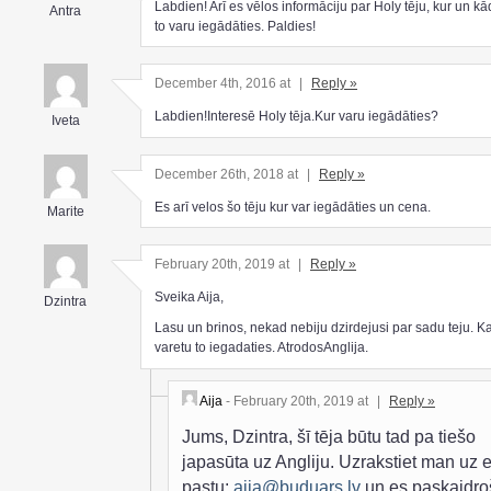
Labdien! Arī es vēlos informāciju par Holy tēju, kur un k
Antra
to varu iegādāties. Paldies!
December 4th, 2016 at
|
Reply »
Labdien!Interesē Holy tēja.Kur varu iegādāties?
Iveta
December 26th, 2018 at
|
Reply »
Es arī velos šo tēju kur var iegādāties un cena.
Marite
February 20th, 2019 at
|
Reply »
Sveika Aija,
Dzintra
Lasu un brinos, nekad nebiju dzirdejusi par sadu teju. K
varetu to iegadaties. AtrodosAnglija.
Aija
- February 20th, 2019 at
|
Reply »
Jums, Dzintra, šī tēja būtu tad pa tiešo
japasūta uz Angliju. Uzrakstiet man uz e
pastu:
aija@buduars.lv
un es paskaidro