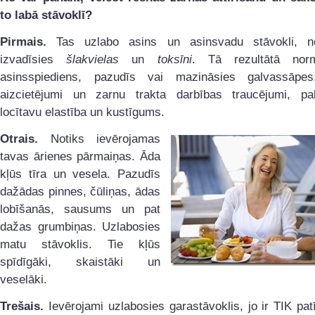
to labā stāvoklī?
Pirmais.
Tas uzlabo asins un asinsvadu stāvokli, n
izvadīsies
šlakvielas
un
toksīni
. Tā rezultātā norm
asinsspiediens, pazudīs vai mazināsies galvassāpe
aizcietējumi un zarnu trakta darbības traucējumi, pali
locītavu elastība un kustīgums.
Otrais.
Notiks ievērojamas
tavas ārienes pārmaiņas. Āda
kļūs tīra un vesela. Pazudīs
dažādas pinnes, čūliņas, ādas
lobīšanās, sausums un pat
dažas grumbiņas. Uzlabosies
matu stāvoklis. Tie kļūs
spīdīgāki, skaistāki un
veselāki.
Trešais.
Ievērojami uzlabosies garastāvoklis, jo ir TIK pat