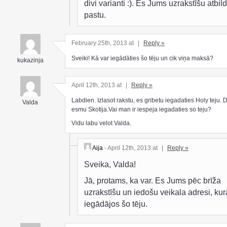
divi varianti :). Es Jums uzrakstīšu atbild
pastu.
February 25th, 2013 at
|
Reply »
Sveiki! Kā var iegādāties šo tēju un cik viņa maksā?
kukazinja
April 12th, 2013 at
|
Reply »
Labdien. Izlasot rakstu, es gribetu iegadaties Holy teju. 
Valda
esmu Skotija.Vai man ir iespeja iegadaties so teju?
Vidu labu velot Valda.
Aija
- April 12th, 2013 at
|
Reply »
Sveika, Valda!
Jā, protams, ka var. Es Jums pēc brīža
uzrakstīšu un iedošu veikala adresi, kur
iegādājos šo tēju.