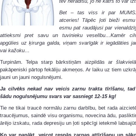
tev nerādīšu, jo ne katrs to var i
Bet – tas viss ir par MUMS
atceries! Tāpēc ļoti bieži esm
esmu pat raudājusi par vienaldzī
attieksmi pret savu un tuvinieku veselību…Kamēr ci
apgūlies uz ķirurga galda, viņam svarīgāk ir iegādāties ja
vai kažoku…
Turpinām. Telpa starp bārkstiņām aizpildās ar
šlakviel
pakāpeniski pārtop fekāliju akmeņos. Ar laiku uz tiem uzkrā
jauni un jauni nogulsnējumi.
Ja cilvēks nekad nav veicis zarnu trakta tīrīšanu, tad
šādu nogulsnējumu svars var sasniegt 12-15 kg!
Tie ne tikai traucē normālu zarnu darbību, bet rada aizcie
traucējumus, saindē visu organismu, novecina ādu, paslikti
ārējo izskatu, rada depresiju un ļoti spēcīgi ietekmē labsajūt
Ko var panākt, veicot resnās zarnas attīrīšanu un sāko