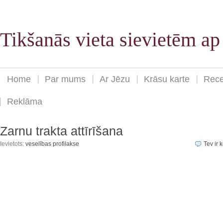
Tikšanās vieta sievietēm a
Home
Par mums
Ar Jēzu
Krāsu karte
Rece
Reklāma
Zarnu trakta attīrīšana
Ievietots:
veselības profilakse
Tev ir k