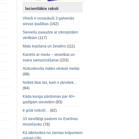
Iecienītākie raksti
Vīrieši ir nosaukuši 3 galvenās
sievas īpašības
(162)
Sieviešu paaudze ar izkropļotām
vērtībām
(117)
Matu kopšana un želatīns
(111)
Kanēlis ar medu – veselībai un
svara samazināšanai
(103)
Aizkustinoša mātes vēstule meitai
(98)
Notiek tikai tas, kam ir jānotiek…
(94)
Kāda kunga pārdomas par 40+
gadīgām sievietēm
(83)
Ir grūti noticēt…
(82)
33 sievišķīgi padomi no Evelīnas
Hromčenko
(78)
Kā atbrīvoties no ziemas krājumiem
viduklī
(76)