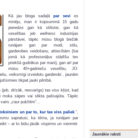
Kā jau bloga sadaļā
par sevi
es
minēju, man ir kopsummā 15 gadu
pieredze gan kā stilistei, gan kā
veselības jeb
wellness
industrijas
pārstāvei, tāpēc mūsu blogā biežāk
runājam gan par modi, stilu,
garderobes veidošanu, attiecībām (šai
jomā kā profesionāļus stādīšu tev
priekšā gudrākus par mani), gan arī par
mūsu 40+gadnieču veselību, JO:
itu, veiksmīgi izveidotu garderobi , jaunām
simies tikpat jauki pilnībā.
jeb, drīzāk, nesvarīgs) tas viss kļūst, kad
evi moka sāpes vai slikta pašsajūta. Tāpēc
e vairs „caur puķītēm”…
toksīniem un par to, kur tas viss paliek
”,
esmu sapratusi, ka tēma, ja runājam par
eikt – ar to būtu jāsāk vispirms un vienmēr.
Jaunākie raksti