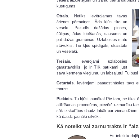
vēdera aizcietējumi un zarnu trakta darbības t
kustīgums.
Otrais.
Notiks ievērojamas tavas
ārienes pārmaiņas. Āda kļūs tīra un
vesela. Pazudīs dažādas pinnes,
čūliņas, ādas lobīšanās, sausums un
pat dažas grumbiņas. Uzlabosies matu
stāvoklis. Tie kļūs spīdīgāki, skaistāki
un veselāki.
Trešais.
Ievērojami uzlabosies
garastāvoklis, jo ir TIK patīkami just
sava ķermeņa vieglumu un labsajūtu! Tu būsi 
Ceturtais.
Ievērojami paaugstināsies tavs en
tonuss.
Piektais.
Tu kļūsi jaunāka! Pie tam, ne tikai ār
attīrīšanas procedūras, pievērš uzmanību tam,
sāk izskatīties daudz labāk par vienaudžiem u
kā daudz jaunāki cilvēki.
Kā noteikt vai zarnu trakts ir “ai
Es ieteiktu daļē