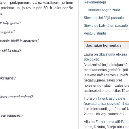
jiem jautājumiem. Ja uz vairākiem no tiem
Rekomendēju
pozitīva un, ja tev ir pāri 30, ir laiks par šo
Buduars.lv grib zināt…
s:
Sievietes iekšējā pasaule
ev sāp galva?
Sievietes Latvijā un pasaulē
 miegaina?
Vēstuļu stūrītis
voklis bieži ir apātisks?
Jaunākie komentāri
r slikta elpa?
Laura on
Skaistuma eliksīrs
90x60x90
Neaizmirsīsim,ja lietojam kā
medikamentus,greipfrūts ļoti
ietekmē dažu darbību...bieži ļ
rokšņains?
negatīvi,piem. zāles pret
holesterīnu - statīni, zāles pr
assinspiedienu un citas.Tāt
bības traucējumiem?
Indra on
Tava krāsu palete
(pavasara tipa sieviete)- 1.d
Ļoti interesanti, gribētos arī i
2. daļu, kā viņu sameklēt?
a vai padusēs?
Aija on
Zarnu trakta attīrīšan
Jums, Dzintra, šī tēja būtu ta