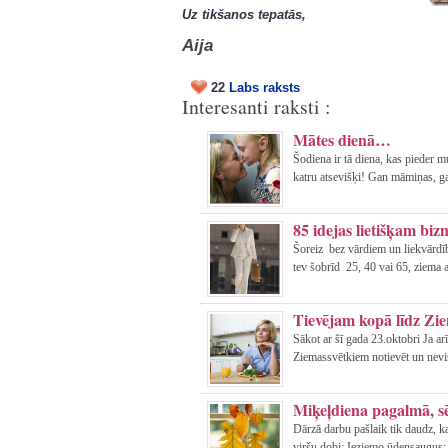
Uz tikšanos tepatās,
Aija
22
Labs raksts
Interesanti raksti :
Mātes dienā…
Šodiena ir tā diena, kas pieder 
katru atsevišķi! Gan māmiņas, g
85 idejas lietišķam biz
Šoreiz bez vārdiem un liekvārdīb
tev šobrīd 25, 40 vai 65, ziema ai
Tievējam kopā līdz Zi
Sākot ar šī gada 23.oktobri Ja ar
Ziemassvētkiem notievēt un nevi
Miķeļdiena pagalmā, sē
Dārzā darbu pašlaik tik daudz, k
viršu dobi; Ieziemo ūdensaugus; 