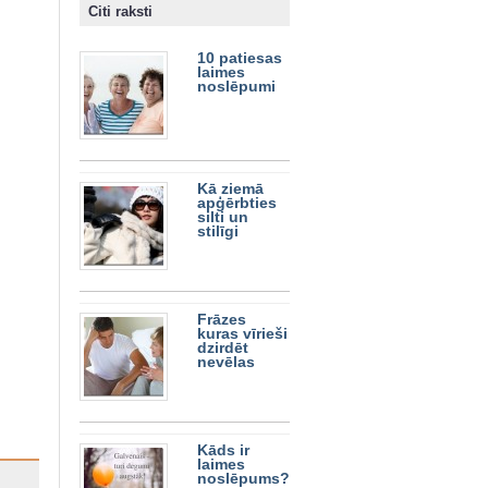
Citi raksti
10 patiesas
laimes
noslēpumi
Kā ziemā
apģērbties
silti un
stilīgi
Frāzes
kuras vīrieši
dzirdēt
nevēlas
Kāds ir
laimes
noslēpums?