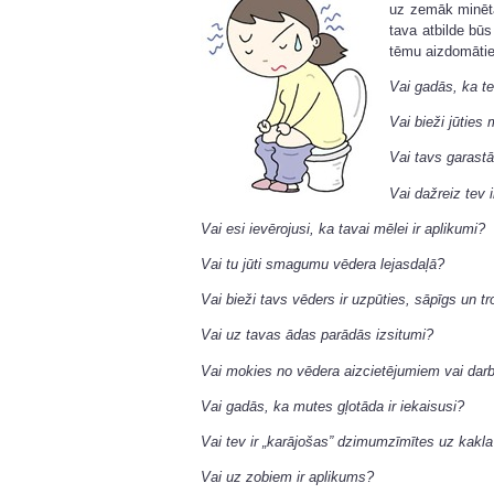
uz zemāk minēta
tava atbilde būs 
tēmu aizdomātie
Vai gadās, ka t
Vai bieži jūties
Vai tavs garastā
Vai dažreiz tev i
Vai esi ievērojusi, ka tavai mēlei ir aplikumi?
Vai tu jūti smagumu vēdera lejasdaļā?
Vai bieži tavs vēders ir uzpūties, sāpīgs un t
Vai uz tavas ādas parādās izsitumi?
Vai mokies no vēdera aizcietējumiem vai dar
Vai gadās, ka mutes gļotāda ir iekaisusi?
Vai tev ir „karājošas” dzimumzīmītes uz kakl
Vai uz zobiem ir aplikums?