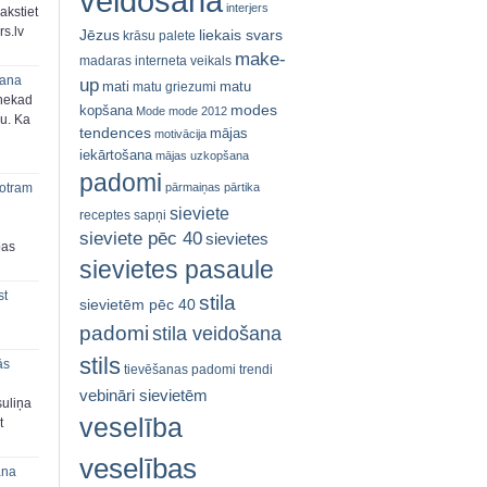
veidošana
interjers
akstiet
s.lv
Jēzus
liekais svars
krāsu palete
make-
madaras interneta veikals
šana
up
mati
matu
matu griezumi
 nekad
modes
kopšana
Mode
mode 2012
ju. Ka
tendences
mājas
motivācija
iekārtošana
mājas uzkopšana
padomi
pārmaiņas
pārtika
 otram
sieviete
receptes
sapņi
sieviete pēc 40
sievietes
bas
sievietes pasaule
st
stila
sievietēm pēc 40
padomi
stila veidošana
stils
ās
tievēšanas padomi
trendi
vebināri sievietēm
suliņa
veselība
t
veselības
ana