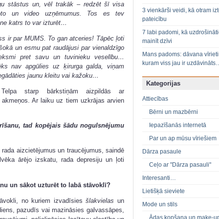
gu stāstus un, vēl trakāk – redzēt šī visa
3 vienkārši veidi, kā otram izt
 foto un video uzņēmumus. Tos es tev
pateicību
 ne katrs to var izturēt…
7 labi padomi, kā uzdrošināt
ss ir par MUMS. To gan atceries! Tāpēc ļoti
mainīt dzīvi
šokā un esmu pat raudājusi par vienaldzīgo
Mans padoms: dāvana vīriet
tieksmi pret savu un tuvinieku veselību…
kuram viss jau ir uzdāvināts
ēks nav apgūlies uz ķirurga galda, viņam
iegādāties jaunu kleitu vai kažoku…
Kategorijas
 Telpa starp bārkstiņām aizpildās ar
Attiecības
u akmeņos. Ar laiku uz tiem uzkrājas arvien
Bērni un mazbērni
Iepazīšanās internetā
tīrīšanu, tad kopējais šādu nogulsnējumu
Par un ap mūsu vīriešiem
t rada aizcietējumus un traucējumus, saindē
Dārza pasaule
lvēka ārējo izskatu, rada depresiju un ļoti
Ceļo ar "Dārza pasauli"
Interesanti…
anu un sākot uzturēt to labā stāvoklī?
Lietišķā sieviete
āvokli, no kuriem izvadīsies
šlakvielas
un
Mode un stils
ediens, pazudīs vai mazināsies galvassāpes,
Ādas kopšana un make-u