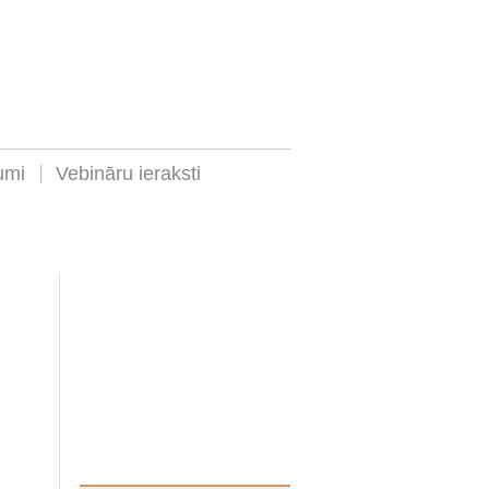
umi
Vebināru ieraksti