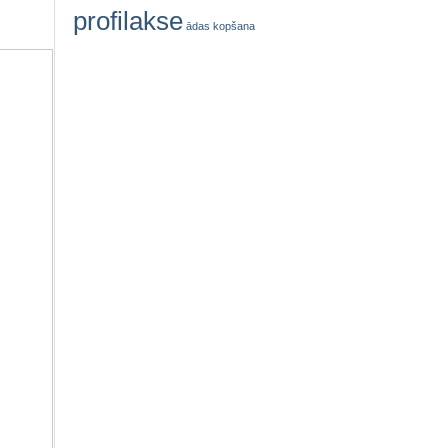
profilakse
ādas kopšana