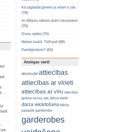
Kā saglabāt ģimeni ja vīram ir cita
(76)
Ar rītdienu sāksim dzert citronūdeni
(70)
Domu spēks
(70)
Metam laukā. Tūlīt pat!
(68)
Pamēģināsim?
(63)
Atslēgas vārdi
dus
attiecības
aksesuāri
oti
attiecības ar vīrieti
et
attiecības ar vīru
attiecības
ad …
dārza darbi
ģimenē
dzīves stils
dārza iekārtošana
dārza
aļa
pasaule
garderobe
zlasīt
garderobes
a
d pa