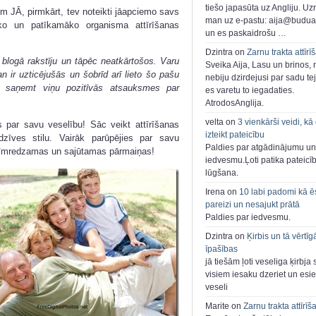
tiešo japasūta uz Angliju. Uzr
em JĀ, pirmkārt, tev noteikti jāapciemo savs
man uz e-pastu: aija@buduar
āko un patīkamāko organisma attīrīšanas
un es paskaidrošu …
Dzintra on
Zarnu trakta attīrī
blogā rakstīju un tāpēc neatkārtošos. Varu
Sveika Aija, Lasu un brinos,
 ir uzticējušās un šobrīd arī lieto šo pašu
nebiju dzirdejusi par sadu te
ka saņemt viņu pozitīvās atsauksmes par
es varetu to iegadaties.
AtrodosAnglija.
velta on
3 vienkārši veidi, kā
s par savu veselību! Sāc veikt attīrīšanas
izteikt pateicību
zīves stilu. Vairāk parūpējies par savu
Paldies par atgādinājumu un
cīmredzamas un sajūtamas pārmaiņas!
iedvesmu.Ļoti patika pateicī
lūgšana.
Irena on
10 labi padomi kā ē
pareizi un nesajukt prātā
Paldies par iedvesmu.
Dzintra on
Ķirbis un tā vērtīg
īpašības
jā tiešām ļoti veseliga ķirbja 
visiem iesaku dzeriet un esie
veseli
Marite on
Zarnu trakta attīrīš