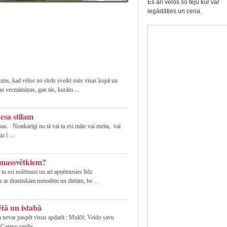
Es arī velos šo tēju kur var
iegādāties un cena.
mums, kad vēlos no sirds sveikt mūs visas kopā un
an vecmāmiņas, gan tās, kurām ...
nesa stilam
as. Neatkarīgi no tā vai tu esi māte vai meita, vai
z l ...
emassvētkiem?
ī tu esi nolēmusi un arī apņēmusies līdz
s ar drastiskām metodēm un diētām, be ...
tā un istabā
a nevar paspēt visus apdarīt : Mulčē; Veido savu
Gatavo smilts ...