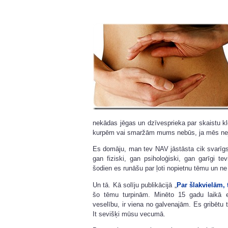
nekādas jēgas un dzīvesprieka par skaistu kle
kurpēm vai smaržām mums nebūs, ja mēs nejutī
Es domāju, man tev NAV jāstāsta cik svarīgs (
gan fiziski, gan psiholoģiski, gan garīgi t
šodien es runāšu par ļoti nopietnu tēmu un n
Un tā. Kā solīju publikācijā „
Par šlakvielām, 
šo tēmu turpinām. Minēto 15 gadu laikā 
veselību, ir viena no galvenajām. Es gribētu t
It sevišķi mūsu vecumā.