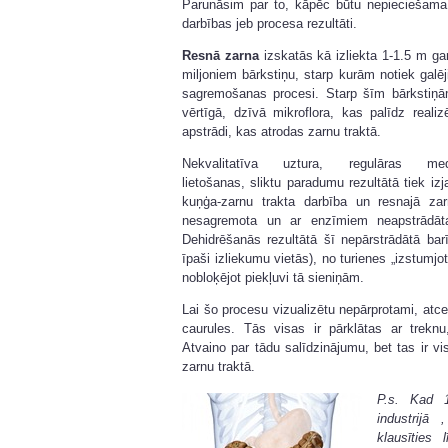
Parunāsim par to, kāpēc būtu nepieciešam
darbības jeb procesa rezultāti.
Resnā zarna
izskatās kā izliekta 1-1.5 m gar
miljoniem bārkstiņu, starp kurām notiek galēj
sagremošanas procesi. Starp šīm bārkstiņā
vērtīgā, dzīvā mikroflora, kas palīdz realiz
apstrādi, kas atrodas zarnu traktā.
Nekvalitatīva uztura, regulāras med
lietošanas, sliktu paradumu rezultātā tiek izj
kuņģa-zarnu trakta darbība un resnajā za
nesagremota un ar enzīmiem neapstrādāta
Dehidrēšanās rezultātā šī nepārstrādātā bar
īpaši izliekumu vietās), no turienes „izstumjo
nobloķējot piekļuvi tā sieniņām.
Lai šo procesu vizualizētu nepārprotami, at
caurules. Tās visas ir pārklātas ar trekn
Atvaino par tādu salīdzinājumu, bet tas ir vi
zarnu traktā.
P.s. Kad 
industrijā
klausīties