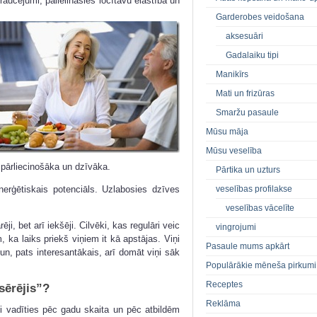
raucējumi, palielināsies locītavu elastība un
Garderobes veidošana
aksesuāri
Gadalaiku tipi
Manikīrs
Mati un frizūras
Smaržu pasaule
Mūsu māja
Mūsu veselība
pārliecinošāka un dzīvāka.
Pārtika un uzturs
veselības profilakse
erģētiskais potenciāls. Uzlabosies dzīves
veselības vācelīte
ēji, bet arī iekšēji. Cilvēki, kas regulāri veic
vingrojumi
 ka laiks priekš viņiem it kā apstājas. Viņi
Pasaule mums apkārt
n, pats interesantākais, arī domāt viņi sāk
Populārākie mēneša pirkumi
Receptes
zsērējis”?
Reklāma
ji vadīties pēc gadu skaita un pēc atbildēm