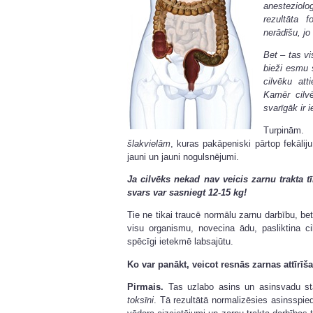
anesteziolo
rezultāta
nerādīšu, jo
Bet – tas vi
bieži esmu 
cilvēku at
Kamēr cilv
svarīgāk ir 
Turpinām.
šlakvielām
, kuras pakāpeniski pārtop fekālij
jauni un jauni nogulsnējumi.
Ja cilvēks nekad nav veicis zarnu trakta 
svars var sasniegt 12-15 kg!
Tie ne tikai traucē normālu zarnu darbību, be
visu organismu, novecina ādu, pasliktina ci
spēcīgi ietekmē labsajūtu.
Ko var panākt, veicot resnās zarnas attīrīš
Pirmais.
Tas uzlabo asins un asinsvadu st
toksīni
. Tā rezultātā normalizēsies asinsspi