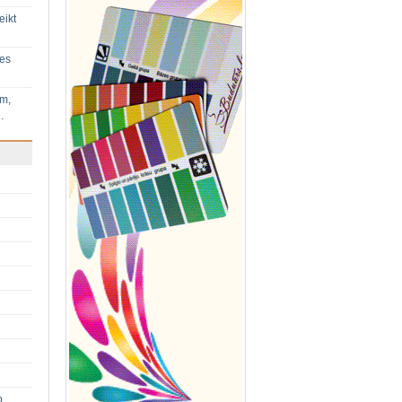
eikt
ies
im,
…
p