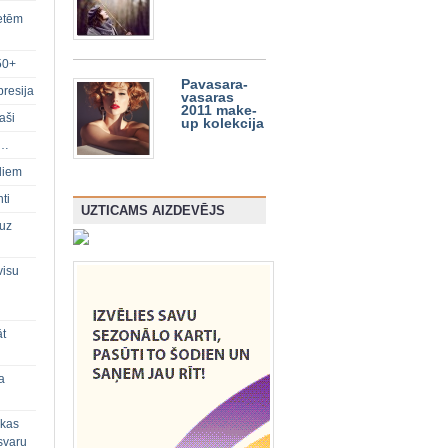
ietēm
50+
Pavasara-
presija
vasaras
2011 make-
aši
up kolekcija
s…
diem
ti
UZTICAMS AIZDEVĒJS
 uz
visu
āt
a
 kas
svaru