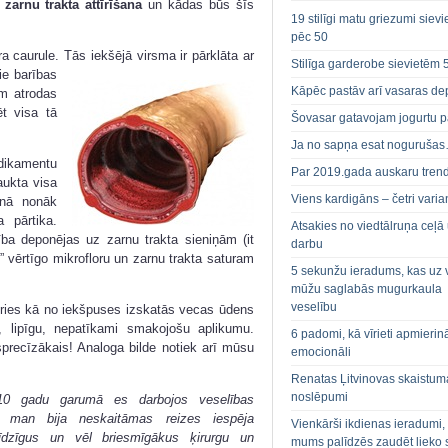
a
zarnu trakta attīrīšana
un kādas būs šīs
19 stilīgi matu griezumi siev
pēc 50
a caurule. Tās iekšējā virsma ir pārklāta ar
Stilīga garderobe sievietēm 
ie barības
Kāpēc pastāv arī vasaras de
m atrodas
ēt visa tā
Šovasar gatavojam jogurtu p
Ja no sapņa esat noguruša
ikamentu
Par 2019.gada auskaru tren
aukta visa
Viens kardigāns – četri varian
rnā nonāk
 pārtika.
Atsakies no viedtālruņa ceļā
ība deponējas uz zarnu trakta sieniņām (it
darbu
t” vērtīgo mikrofloru un zarnu trakta saturam
5 sekunžu ieradums, kas uz 
mūžu saglabās mugurkaula
veselību
ceries kā no iekšpuses izskatās vecas ūdens
u, lipīgu, nepatīkami smakojošu aplikumu.
6 padomi, kā vīrieti apmierin
sprecīzākais! Analoga bilde notiek arī mūsu
emocionāli
Renatas Ļitvinovas skaistum
noslēpumi
10 gadu garumā es darbojos veselības
 , man bija neskaitāmas reizes iespēja
Vienkārši ikdienas ieradumi,
 līdzīgus un vēl briesmīgākus ķirurgu un
mums palīdzēs zaudēt lieko 