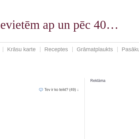
sievietēm ap un pēc 40…
Krāsu karte
Receptes
Grāmatplaukts
Pasāk
Reklāma
Tev ir ko teikt? (49) ↓