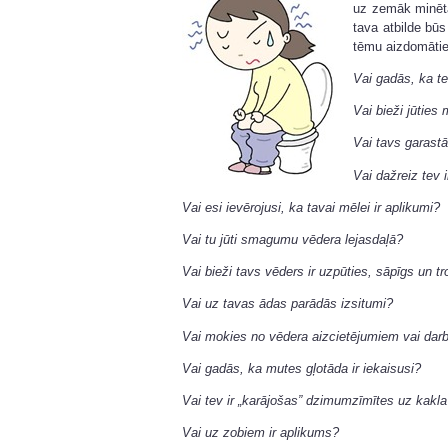
uz zemāk minēta
tava atbilde būs 
tēmu aizdomātie
Vai gadās, ka t
Vai bieži jūties
Vai tavs garastā
Vai dažreiz tev i
Vai esi ievērojusi, ka tavai mēlei ir aplikumi?
Vai tu jūti smagumu vēdera lejasdaļā?
Vai bieži tavs vēders ir uzpūties, sāpīgs un t
Vai uz tavas ādas parādās izsitumi?
Vai mokies no vēdera aizcietējumiem vai dar
Vai gadās, ka mutes gļotāda ir iekaisusi?
Vai tev ir „karājošas” dzimumzīmītes uz kakl
Vai uz zobiem ir aplikums?