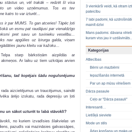
gu stāstus un, vēl trakāk – redzēt šī visa
3 vienkārši veidi, kā otram izt
 foto un video uzņēmumus. Tos es tev
pateicību
 ne katrs to var izturēt…
7 labi padomi, kā uzdrošināt
ss ir par MUMS. To gan atceries! Tāpēc ļoti
mainīt dzīvi
šokā un esmu pat raudājusi par vienaldzīgo
Mans padoms: dāvana vīriet
tieksmi pret savu un tuvinieku veselību…
kuram viss jau ir uzdāvināts
ēks nav apgūlies uz ķirurga galda, viņam
iegādāties jaunu kleitu vai kažoku…
Kategorijas
 Telpa starp bārkstiņām aizpildās ar
Attiecības
u akmeņos. Ar laiku uz tiem uzkrājas arvien
Bērni un mazbērni
Iepazīšanās internetā
tīrīšanu, tad kopējais šādu nogulsnējumu
Par un ap mūsu vīriešiem
t rada aizcietējumus un traucējumus, saindē
Dārza pasaule
lvēka ārējo izskatu, rada depresiju un ļoti
Ceļo ar "Dārza pasauli"
Interesanti…
anu un sākot uzturēt to labā stāvoklī?
Lietišķā sieviete
āvokli, no kuriem izvadīsies
šlakvielas
un
Mode un stils
ediens, pazudīs vai mazināsies galvassāpes,
Ādas kopšana un make-u