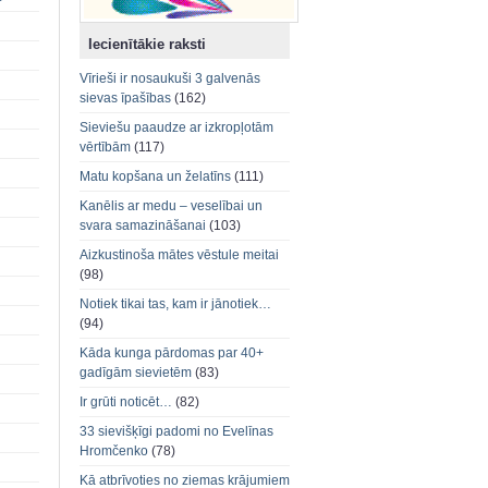
Iecienītākie raksti
Vīrieši ir nosaukuši 3 galvenās
sievas īpašības
(162)
Sieviešu paaudze ar izkropļotām
vērtībām
(117)
Matu kopšana un želatīns
(111)
Kanēlis ar medu – veselībai un
svara samazināšanai
(103)
Aizkustinoša mātes vēstule meitai
(98)
Notiek tikai tas, kam ir jānotiek…
(94)
Kāda kunga pārdomas par 40+
gadīgām sievietēm
(83)
Ir grūti noticēt…
(82)
33 sievišķīgi padomi no Evelīnas
Hromčenko
(78)
Kā atbrīvoties no ziemas krājumiem