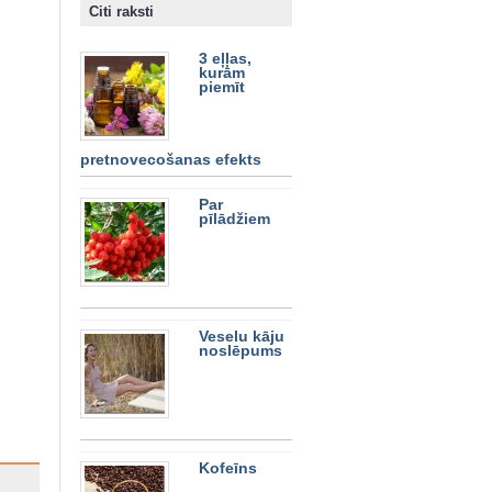
Citi raksti
3 eļļas,
kurām
piemīt
pretnovecošanas efekts
Par
pīlādžiem
Veselu kāju
noslēpums
Kofeīns