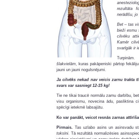
anesteziolo
rezultāta
nerādīšu, jo
Bet – tas vi
bieži esmu 
cilvēku at
Kamēr cilv
svarīgāk ir 
Turpinām.
šlakvielām
, kuras pakāpeniski pārtop fekālij
jauni un jauni nogulsnējumi.
Ja cilvēks nekad nav veicis zarnu trakta 
svars var sasniegt 12-15 kg!
Tie ne tikai traucē normālu zarnu darbību, be
visu organismu, novecina ādu, pasliktina ci
spēcīgi ietekmē labsajūtu.
Ko var panākt, veicot resnās zarnas attīrīš
Pirmais.
Tas uzlabo asins un asinsvadu st
toksīni
. Tā rezultātā normalizēsies asinsspi