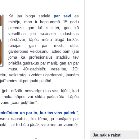
Kā jau bloga sadaļā
par sevi
es
minēju, man ir kopsummā 15 gadu
pieredze gan kā stilistei, gan kā
veselības jeb
wellness
industrijas
pārstāvei, tāpēc mūsu blogā biežāk
runājam gan par modi, stilu,
garderobes veidošanu, attiecībām (šai
jomā kā profesionāļus stādīšu tev
priekšā gudrākus par mani), gan arī par
mūsu 40+gadnieču veselību, JO:
itu, veiksmīgi izveidotu garderobi , jaunām
simies tikpat jauki pilnībā.
jeb, drīzāk, nesvarīgs) tas viss kļūst, kad
evi moka sāpes vai slikta pašsajūta. Tāpēc
e vairs „caur puķītēm”…
toksīniem un par to, kur tas viss paliek
”,
esmu sapratusi, ka tēma, ja runājam par
eikt – ar to būtu jāsāk vispirms un vienmēr.
Jaunākie raksti