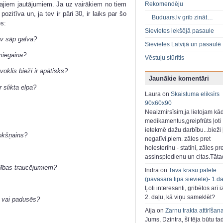
jiem jautājumiem. Ja uz vairākiem no tiem
Rekomendēju
pozitīva un, ja tev ir pāri 30, ir laiks par šo
Buduars.lv grib zināt…
s:
Sievietes iekšējā pasaule
ev sāp galva?
Sievietes Latvijā un pasaulē
 miegaina?
Vēstuļu stūrītis
voklis bieži ir apātisks?
Jaunākie komentāri
r slikta elpa?
Laura on
Skaistuma eliksīrs
90x60x90
Neaizmirsīsim,ja lietojam kā
medikamentus,greipfrūts ļoti
ietekmē dažu darbību...bieži ļ
rokšņains?
negatīvi,piem. zāles pret
holesterīnu - statīni, zāles pr
assinspiedienu un citas.Tāt
bības traucējumiem?
Indra on
Tava krāsu palete
(pavasara tipa sieviete)- 1.d
Ļoti interesanti, gribētos arī i
2. daļu, kā viņu sameklēt?
a vai padusēs?
Aija on
Zarnu trakta attīrīšan
Jums, Dzintra, šī tēja būtu ta