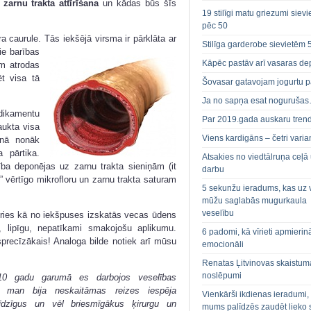
a
zarnu trakta attīrīšana
un kādas būs šīs
19 stilīgi matu griezumi siev
pēc 50
a caurule. Tās iekšējā virsma ir pārklāta ar
Stilīga garderobe sievietēm 
ie barības
Kāpēc pastāv arī vasaras de
m atrodas
ēt visa tā
Šovasar gatavojam jogurtu p
Ja no sapņa esat noguruša
ikamentu
Par 2019.gada auskaru tren
aukta visa
Viens kardigāns – četri varian
rnā nonāk
 pārtika.
Atsakies no viedtālruņa ceļā
ība deponējas uz zarnu trakta sieniņām (it
darbu
t” vērtīgo mikrofloru un zarnu trakta saturam
5 sekunžu ieradums, kas uz 
mūžu saglabās mugurkaula
veselību
ceries kā no iekšpuses izskatās vecas ūdens
u, lipīgu, nepatīkami smakojošu aplikumu.
6 padomi, kā vīrieti apmierin
sprecīzākais! Analoga bilde notiek arī mūsu
emocionāli
Renatas Ļitvinovas skaistum
noslēpumi
10 gadu garumā es darbojos veselības
 , man bija neskaitāmas reizes iespēja
Vienkārši ikdienas ieradumi,
 līdzīgus un vēl briesmīgākus ķirurgu un
mums palīdzēs zaudēt lieko 