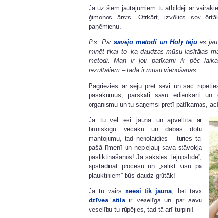
Ja uz šiem jautājumiem tu atbildēji ar vairāki
ģimenes ārsts. Otrkārt, izvēlies sev ērt
paņēmienu.
P.s. Par
savējo metodi un Holy tēju
es jau 
minēt tikai to, ka daudzas mūsu lasītājas man
metodi. Man ir ļoti patīkami ik pēc lai
rezultātiem – tāda ir mūsu vienošanās.
Pagriezies ar seju pret sevi un sāc rūpētie
pasākumus, pārskati savu ēdienkarti un d
organismu un tu saņemsi pretī patīkamas, a
Ja tu vēl esi jauna un apveltīta ar
brīnišķīgu vecāku un dabas dotu
mantojumu, tad nenolaidies – turies tai
pašā līmenī un nepieļauj sava stāvokļa
pasliktināšanos! Ja sāksies „lejupslīde”,
apstādināt procesu un „salikt visu pa
plauktiņiem” būs daudz grūtāk!
Ja tu vairs
neesi tik jauna
, bet tavs
dzīves stils
ir veselīgs un par savu
veselību tu rūpējies, tad tā arī turpini!