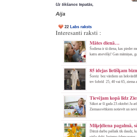
Uz tikšanos tepatās,
Aija
22
Labs raksts
Interesanti raksti :
Mātes dienā…
Šodiena ir tā diena, kas pieder 
katru atsevišķi! Gan māmiņas, g
85 idejas lietišķam biz
Šoreiz bez vārdiem un liekvārdīb
tev šobrīd 25, 40 vai 65, ziema ai
Tievējam kopā līdz Zi
Sākot ar šī gada 23.oktobri Ja ar
Ziemassvētkiem notievēt un nevi
Miķeļdiena pagalmā, sē
Dārzā darbu pašlaik tik daudz, k
viršu dobi; Ieziemo ūdensaugus; 