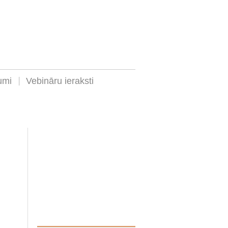
umi
Vebināru ieraksti