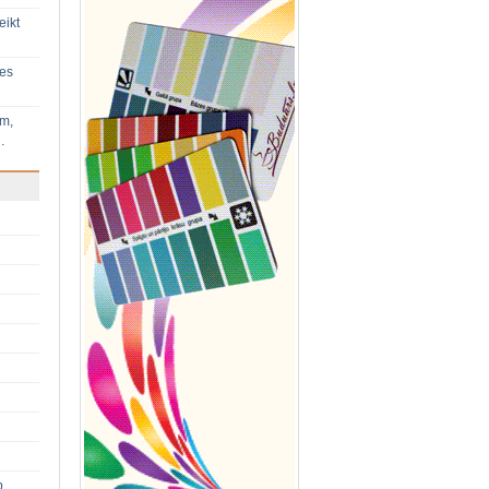
eikt
ies
im,
…
p