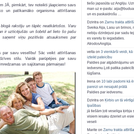
tiešo japasūta uz Angliju. Uzr
em JĀ, pirmkārt, tev noteikti jāapciemo savs
man uz e-pastu: aija@buduar
āko un patīkamāko organisma attīrīšanas
un es paskaidrošu …
Dzintra on
Zarnu trakta attīrī
blogā rakstīju un tāpēc neatkārtošos. Varu
Sveika Aija, Lasu un brinos,
 ir uzticējušās un šobrīd arī lieto šo pašu
nebiju dzirdejusi par sadu te
ka saņemt viņu pozitīvās atsauksmes par
es varetu to iegadaties.
AtrodosAnglija.
velta on
3 vienkārši veidi, kā
s par savu veselību! Sāc veikt attīrīšanas
izteikt pateicību
zīves stilu. Vairāk parūpējies par savu
Paldies par atgādinājumu un
cīmredzamas un sajūtamas pārmaiņas!
iedvesmu.Ļoti patika pateicī
lūgšana.
Irena on
10 labi padomi kā ē
pareizi un nesajukt prātā
Paldies par iedvesmu.
Dzintra on
Ķirbis un tā vērtīg
īpašības
jā tiešām ļoti veseliga ķirbja 
visiem iesaku dzeriet un esie
veseli
Marite on
Zarnu trakta attīrīš