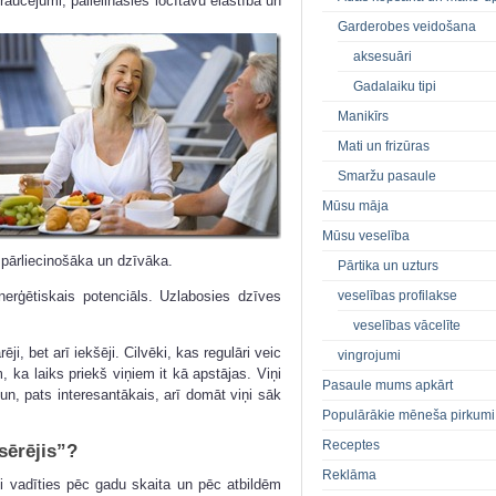
raucējumi, palielināsies locītavu elastība un
Garderobes veidošana
aksesuāri
Gadalaiku tipi
Manikīrs
Mati un frizūras
Smaržu pasaule
Mūsu māja
Mūsu veselība
pārliecinošāka un dzīvāka.
Pārtika un uzturs
veselības profilakse
erģētiskais potenciāls. Uzlabosies dzīves
veselības vācelīte
ēji, bet arī iekšēji. Cilvēki, kas regulāri veic
vingrojumi
 ka laiks priekš viņiem it kā apstājas. Viņi
Pasaule mums apkārt
n, pats interesantākais, arī domāt viņi sāk
Populārākie mēneša pirkumi
Receptes
zsērējis”?
Reklāma
ji vadīties pēc gadu skaita un pēc atbildēm