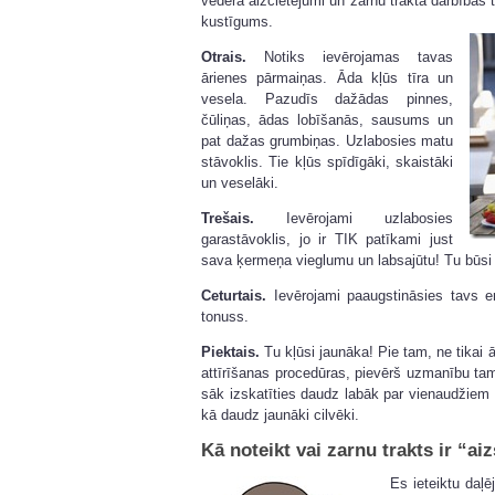
vēdera aizcietējumi un zarnu trakta darbības t
kustīgums.
Otrais.
Notiks ievērojamas tavas
ārienes pārmaiņas. Āda kļūs tīra un
vesela. Pazudīs dažādas pinnes,
čūliņas, ādas lobīšanās, sausums un
pat dažas grumbiņas. Uzlabosies matu
stāvoklis. Tie kļūs spīdīgāki, skaistāki
un veselāki.
Trešais.
Ievērojami uzlabosies
garastāvoklis, jo ir TIK patīkami just
sava ķermeņa vieglumu un labsajūtu! Tu būsi 
Ceturtais.
Ievērojami paaugstināsies tavs en
tonuss.
Piektais.
Tu kļūsi jaunāka! Pie tam, ne tikai ār
attīrīšanas procedūras, pievērš uzmanību tam,
sāk izskatīties daudz labāk par vienaudžiem u
kā daudz jaunāki cilvēki.
Kā noteikt vai zarnu trakts ir “ai
Es ieteiktu daļē