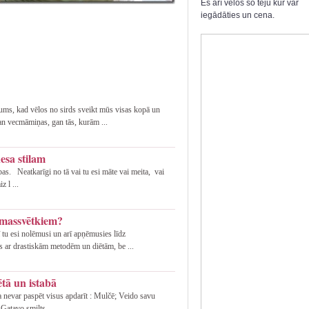
Es arī velos šo tēju kur var
iegādāties un cena.
mums, kad vēlos no sirds sveikt mūs visas kopā un
an vecmāmiņas, gan tās, kurām ...
nesa stilam
as. Neatkarīgi no tā vai tu esi māte vai meita, vai
z l ...
emassvētkiem?
ī tu esi nolēmusi un arī apņēmusies līdz
s ar drastiskām metodēm un diētām, be ...
tā un istabā
a nevar paspēt visus apdarīt : Mulčē; Veido savu
Gatavo smilts ...