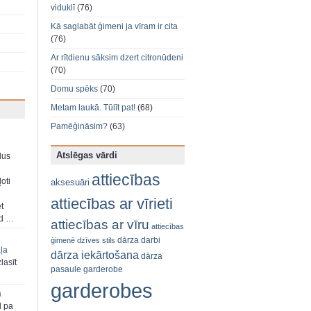
viduklī
(76)
Kā saglabāt ģimeni ja vīram ir cita
(76)
Ar rītdienu sāksim dzert citronūdeni
(70)
Domu spēks
(70)
Metam laukā. Tūlīt pat!
(68)
Pamēģināsim?
(63)
Atslēgas vārdi
dus
attiecības
oti
aksesuāri
attiecības ar vīrieti
et
ad …
attiecības ar vīru
attiecības
dārza darbi
ģimenē
dzīves stils
aļa
dārza iekārtošana
dārza
zlasīt
pasaule
garderobe
garderobes
a
d pa