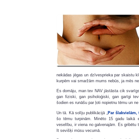
nekādas jēgas un dzīvesprieka par skaistu kle
kurpēm vai smaržām mums nebūs, ja mēs nejutī
Es domāju, man tev NAV jāstāsta cik svarīgs (
gan fiziski, gan psiholoģiski, gan garīgi t
šodien es runāšu par ļoti nopietnu tēmu un n
Un tā. Kā solīju publikācijā „
Par šlakvielām, 
šo tēmu turpinām. Minēto 15 gadu laikā 
veselību, ir viena no galvenajām. Es gribētu t
It sevišķi mūsu vecumā.