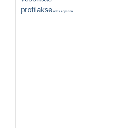
profilakse
ādas kopšana