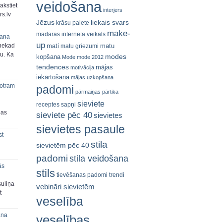
veidošana
akstiet
interjers
s.lv
Jēzus
liekais svars
krāsu palete
make-
madaras interneta veikals
šana
up
mati
matu
 nekad
matu griezumi
ju. Ka
modes
kopšana
Mode
mode 2012
tendences
mājas
motivācija
iekārtošana
mājas uzkopšana
 otram
padomi
pārmaiņas
pārtika
sieviete
receptes
sapņi
bas
sieviete pēc 40
sievietes
sievietes pasaule
st
stila
sievietēm pēc 40
padomi
stila veidošana
ās
stils
tievēšanas padomi
trendi
suliņa
vebināri sievietēm
t
veselība
ana
veselības