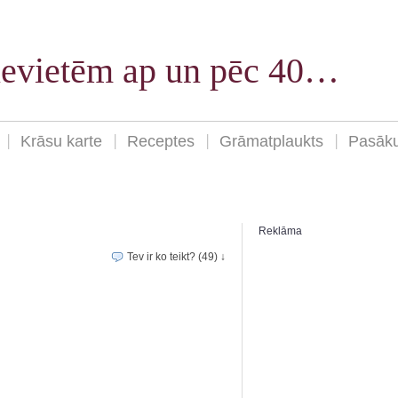
sievietēm ap un pēc 40…
Krāsu karte
Receptes
Grāmatplaukts
Pasāk
Reklāma
Tev ir ko teikt? (49) ↓