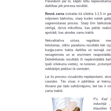
Parunāsim par to, kāpēc būtu nepieciešam
darbības jeb procesa rezultāti.
Resnā zarna
izskatās kā izliekta 1-1.5 m gar
miljoniem bārkstiņu, starp kurām notiek galēj
sagremošanas procesi. Starp šīm bārkstiņā
vērtīgā, dzīvā mikroflora, kas palīdz realiz
apstrādi, kas atrodas zarnu traktā.
Nekvalitatīva uztura, regulāras med
lietošanas, sliktu paradumu rezultātā tiek izj
kuņģa-zarnu trakta darbība un resnajā za
nesagremota un ar enzīmiem neapstrādāta
Dehidrēšanās rezultātā šī nepārstrādātā bar
īpaši izliekumu vietās), no turienes „izstumjo
nobloķējot piekļuvi tā sieniņām.
Lai šo procesu vizualizētu nepārprotami, at
caurules. Tās visas ir pārklātas ar trekn
Atvaino par tādu salīdzinājumu, bet tas ir vi
zarnu traktā.
P.s. Kad 
industrijā
klausīties