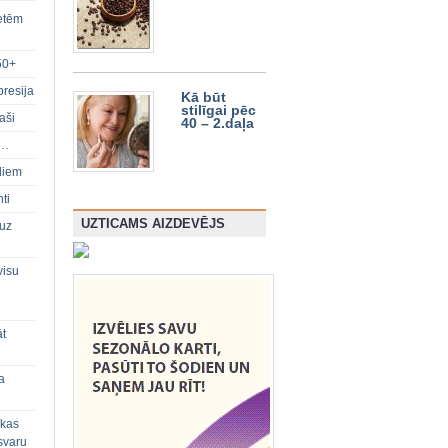
ietēm
50+
presija
Kā būt
stilīgai pēc
aši
40 – 2.daļa
s…
diem
ti
UZTICAMS AIZDEVĒJS
 uz
visu
āt
a
 kas
svaru