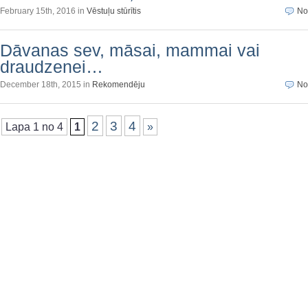
February 15th, 2016 in
Vēstuļu stūrītis
No
Dāvanas sev, māsai, mammai vai
draudzenei…
December 18th, 2015 in
Rekomendēju
No
2
3
4
Lapa 1 no 4
1
»