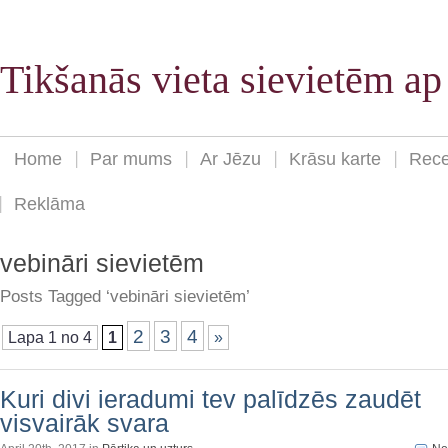
Tikšanās vieta sievietēm a
Home
Par mums
Ar Jēzu
Krāsu karte
Rece
Reklāma
vebināri sievietēm
Posts Tagged ‘vebināri sievietēm’
2
3
4
Lapa 1 no 4
1
»
Kuri divi ieradumi tev palīdzēs zaudēt
visvairāk svara