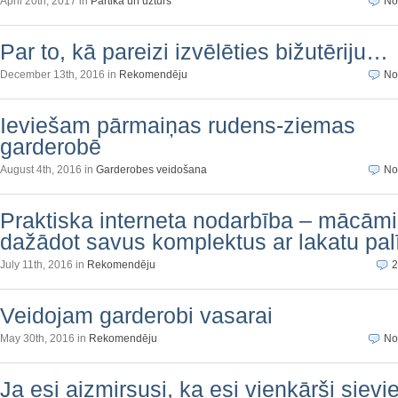
April 20th, 2017 in
Pārtika un uzturs
No
Par to, kā pareizi izvēlēties bižutēriju…
December 13th, 2016 in
Rekomendēju
No
Ieviešam pārmaiņas rudens-ziemas
garderobē
August 4th, 2016 in
Garderobes veidošana
No
Praktiska interneta nodarbība – mācām
dažādot savus komplektus ar lakatu pal
July 11th, 2016 in
Rekomendēju
2
Veidojam garderobi vasarai
May 30th, 2016 in
Rekomendēju
No
Ja esi aizmirsusi, ka esi vienkārši siev