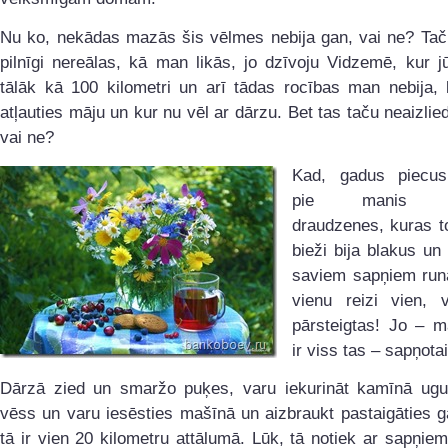
Nu ko, nekādas mazās šis vēlmes nebija gan, vai ne? Taču
pilnīgi nereālas, kā man likās, jo dzīvoju Vidzemē, kur jū
tālāk kā 100 kilometri un arī tādas rocības man nebija, 
atļauties māju un kur nu vēl ar dārzu. Bet tas taču neaizlie
vai ne?
Kad, gadus piecus
pie manis at
draudzenes, kuras t
bieži bija blakus un
saviem sapņiem run
vienu reizi vien, v
pārsteigtas! Jo – m
ir viss tas – sapņotai
Dārzā zied un smaržo puķes, varu iekurināt kamīnā ugun
vēss un varu iesēsties mašīnā un aizbraukt pastaigāties ga
tā ir vien 20 kilometru attālumā. Lūk, tā notiek ar sapņiem