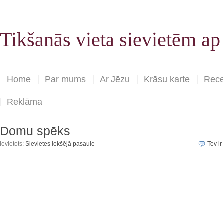
Tikšanās vieta sievietēm a
Home
Par mums
Ar Jēzu
Krāsu karte
Rece
Reklāma
Domu spēks
Ievietots:
Sievietes iekšējā pasaule
Tev ir