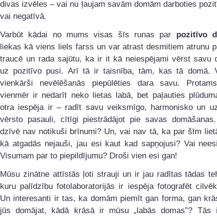
divas izvēles – vai nu ļaujam savām domām darboties pozit
vai negatīvā.
Varbūt kādai no mums visas šīs runas par
pozitīvo 
liekas kā viens liels farss un var atrast desmitiem atrunu p
traucē un rada sajūtu, ka ir it kā neiespējami vērst sav
uz pozitīvo pusi. Arī tā ir taisnība, tām, kas tā domā. 
vienkārši nevēlēšanās piepūlēties dara savu. Protams
vienmēr ir nedarīt neko lietas labā, bet paļauties plūdu
otra iespēja ir – radīt savu veiksmīgo, harmonisko un uz
vērsto pasauli, cītīgi piestrādājot pie savas domāšanas.
dzīvē nav notikuši brīnumi? Un, vai nav tā, ka par šīm liet
kā atgadās nejauši, jau esi kaut kad sapņojusi? Vai nees
Visumam par to piepildījumu? Droši vien esi gan!
Mūsu zinātne attīstās ļoti strauji un ir jau radītas tādas te
kuru palīdzību fotolaboratorijās ir iespēja fotografēt cilv
Un interesanti ir tas, ka domām piemīt gan forma, gan kr
jūs domājat, kādā krāsā ir mūsu „labās domas”? Tās i