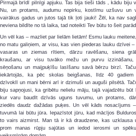
Pirmajā brīdī pilnīgi apjuku. Tas bija tieši tāds , kādu biju 
Nu, un protams, audumu nopirku, kostīmu uzšuvu un v
vairākus gadus un jutos tajā tik ļoti jauki! Žēl, ka nav sag
neviena bildīte no tā laika, tad noteikti Tev būtu to šeit parād
Un vēl kas – mazliet par lielām lietām! Esmu lauku meitene, 
no matu galiņiem, ar visu, kas vien piederas lauku dzīvei –
vasaras un ziemas rītiem, dārzu ravēšanu, siena gr
kraušanu, ar visu tuvāko mežu un purvu izzināšanu,
sēņošanu un maijpuķīšu lasīšanu savā bērzu birzī. Taču
iekārtojās, ka pēc skolas beigšanas, līdz 40 gadiem
dzīvoklī un mani bērni arī ir dzimuši un auguši pilsētā. Ta
biju sapņojusi, ka gribētu nelielu māju, tajā vajadzētu bū
kur varu baudīt dzīvās uguns tuvumu, un protams, dā
ziedēs daudz dažādas puķes. Un vēl kāds nosacījums –
tuvumā lai būtu jūra. Iepazīstot jūru, kad mācījos Bulduro
to vairs aizmirst. Man tā ir kā draudzene, kas uzklausa
prom manas rūpju sajūtas un iedod ierosmi un spēk
veiksmīgām domām.