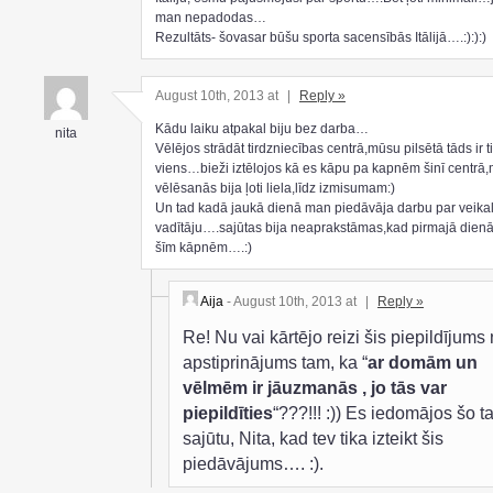
man nepadodas…
Rezultāts- šovasar būšu sporta sacensībās Itālijā….:):):)
August 10th, 2013 at
|
Reply »
Kādu laiku atpakal biju bez darba…
nita
Vēlējos strādāt tirdzniecības centrā,mūsu pilsētā tāds ir t
viens…bieži iztēlojos kā es kāpu pa kapnēm šinī centrā
vēlēsanās bija ļoti liela,līdz izmisumam:)
Un tad kadā jaukā dienā man piedāvāja darbu par veika
vadītāju….sajūtas bija neaprakstāmas,kad pirmajā dienā
šīm kāpnēm….:)
Aija
- August 10th, 2013 at
|
Reply »
Re! Nu vai kārtējo reizi šis piepildījums
apstiprinājums tam, ka “
ar domām un
vēlmēm ir jāuzmanās , jo tās var
piepildīties
“???!!! :)) Es iedomājos šo t
sajūtu, Nita, kad tev tika izteikt šis
piedāvājums…. :).