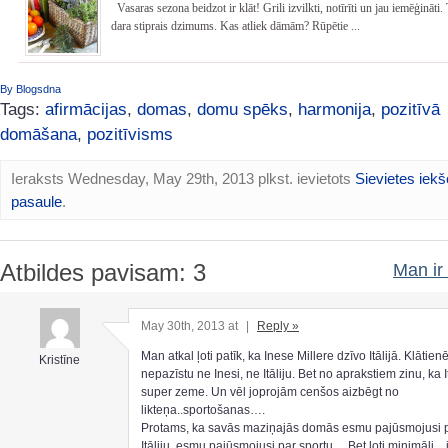
Vasaras sezona beidzot ir klāt! Grili izvilkti, notīrīti un jau iemēģināt
dara stiprais dzimums. Kas atliek dāmām? Rūpētie ...
By Blogsdna
Tags:
afirmācijas
,
domas
,
domu spēks
,
harmonija
,
pozitīvā
domāšana
,
pozitīvisms
Ieraksts Wednesday, May 29th, 2013 plkst. ievietots
Sievietes iekš
pasaule
.
Atbildes pavisam: 3
Man ir 
May 30th, 2013 at
|
Reply »
Man atkal ļoti patīk, ka Inese Millere dzīvo Itālijā. Klātien
Kristīne
nepazīstu ne Inesi, ne Itāliju. Bet no aprakstiem zinu, ka It
super zeme. Un vēl joprojām cenšos aizbēgt no
likteņa..sportošanas….
Protams, ka savās maziņajās domās esmu pajūsmojusi 
Itāliju, esmu pajūsmojusi par sportu….Bet ļoti minimāli…