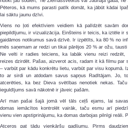
notikt jau šodien, ne Ziemassvētkos vai Jaunajā gadā, ne
Pēteros, kā mums parasti patīk domāt, ka jābūt kādai īpaš
lai sāktu jaunu dzīvi.
Viens no ļoti efektīviem veidiem kā palīdzēt savām d
piepildījumu, ir vizualizācija. Einšteins ir teicis, ka iztēle ir 
gaidāmos notikumus savā dzīvē. Ir izpētīts, ka 80 % no in
mēs saņemam ar redzi un tikai pārējos 20 % ar ožu, taust
Ne velti ir radies teiciens, ka labāk vienu reizi redzēt
reizes dzirdēt. Pašas, aizverot acis, radam it kā filmu par 
– varbūt par kādu konkrētu lietu, varbūt par visu kopumā. 
to ar sirdi un atdodam savus sapņus Radītājam. Jo, t
atcerēties, ka bez Dieva svētības nenotiek nekas. Taču
ieguldījums savā nākotnē ir jāveic pašām.
Arī man pašai šajā jomā vēl tāls ceļš ejams, lai savas 
domas iemācītos kontrolēt vairāk, taču esmu arī piedzī
vienu vien apstiprinājumu, ka domas darbojas pilnīgi reāli. Pa
Atceros pat tādu vienkāršu gadījumu. Pirms daudzi