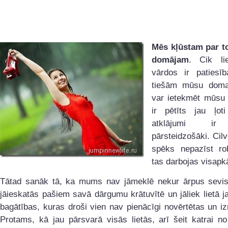
Mēs kļūstam par t
domājam
. Cik li
vārdos ir patiesī
tiešām mūsu domas
var ietekmēt mūsu 
ir pētīts jau ļo
atklājumi ir
pārsteidzošāki. Ci
spēks nepazīst r
tas darbojas visapkā
Tātad sanāk tā, ka mums nav jāmeklē nekur ārpus sevis
jāieskatās pašiem savā dārgumu krātuvītē un jāliek lietā 
bagātības, kuras droši vien nav pienācīgi novērtētas un i
Protams, kā jau pārsvarā visās lietās, arī šeit katrai n