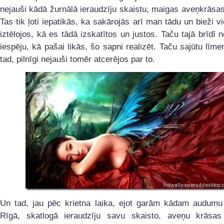
nejauši kādā žurnālā ieraudzīju skaistu, maigas aveņkrāsa
Tas tik ļoti iepatikās, ka sakārojās arī man tādu un bieži 
iztēlojos, kā es tādā izskatītos un justos. Taču tajā brīdī n
iespēju, kā pašai likās, šo sapni realizēt. Taču sajūtu līme
tad, pilnīgi nejauši tomēr atcerējos par to.
Un tad, jau pēc krietna laika, ejot garām kādam audumu
Rīgā, skatlogā ieraudzīju savu skaisto, aveņu krāsa