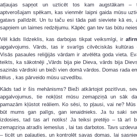
atļaujas sapņot un uzticēt tos kam augstākam – 
aptverošajam spēkam, kas vienmēr laipni gaida mūsu uztic
gatavs palīdzēt. Un tu taču esi tāda pati sieviete kā es,
sapņiem un laimes redzējumu. Kāpēc gan tev tas būtu neie
Vēl kāds līdzeklis, kas darbojas tikpat veiksmīgi, ir
afir
apgalvojums. Vārds, tas ir svarīgs cilvēciskās kultūras 
Visās pasaules reliģijās vārdam ir atvēlēta goda vieta. Eva
teikts, ka sākotnēji „Vārds bija pie Dieva, vārds bija Dievs
sazinās vārdiski un bieži vien domā vārdos. Domas rada e
tēlus , kas pārveido mūsu uzvedību.
Kāds tad ir šis mehānisms? Bieži atkārtojot pozitīvus, s
apgalvojumus, tie nokļūst mūsu zemapziņā un sāk da
pamazām kļūstot reāliem. Ko sēsi, to pļausi, vai ne? Mūs
būt mums gan palīgs, gan ienaidnieks. Ja tu saki se
izdosies, tad tas arī notiks! Ja teiksi pretējo – tā arī
zemapziņa atradīs iemeslus , lai tas darbotos. Tavs uzdevum
– ticēt un paļauties, un kontrolēt savas domas, lai sasni