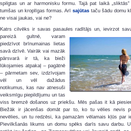
spilgtas un ar harmonisku formu. Tajā pat laikā „sliktās
tumšas un kroplīgas formas. Arī
sajūtas
taču šādu domu kl
ne visai jaukas, vai ne?
Katrs cilvēks ir savas pasaules radītājs un, ievirzot sa
pareizā gultnē, varam
piedzīvot brīnumainas lietas
savā dzīvē. Vairāk vai mazāk
pārsvarā ir tā, ka bieži
lūkojamies atpakaļ – pagātnē
– pārmetam sev, izdzīvojam
vēl un vēl dažādus
notikumus, kas nav atnesuši
veiksmīgu piepildījumu un tas
viss bremzē došanos uz priekšu. Mēs pašas it kā piesie
Biežāk ir jācenšas domāt par to, ko tu vēlies nevis p
nevēlies, un tu redzēsi, ka pamazām vēlamais kļūs par i
Pievilkšanās likums un domu spēks darīs savu darbu. U