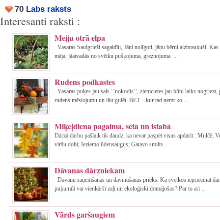
70
Labs raksts
Interesanti raksti :
Meiju otrā elpa
Vasaras Saulgrieži sagaidīti, Jāņi nolīgoti, jāņu bērni aizbraukuši. Kas 
māja, jāatvadās no svētku pušķojuma, greznojuma. ...
Rudens podkastes
Vasaras puķes jau sals ‘’nokodis’’, ziemcietes jau būtu laiks nogriezt, 
rudens mēslojumu un likt gulēt. BET – kur tad ņemt ko ...
Miķeļdiena pagalmā, sētā un istabā
Dārzā darbu pašlaik tik daudz, ka nevar paspēt visus apdarīt : Mulčē; 
viršu dobi; Ieziemo ūdensaugus; Gatavo smilts ...
Dāvanas dārzniekam
Dāvanu saņemšanas un dāvināšanas prieks. Kā svētkos iepriecināt dār
puķumīli vai vienkārši zaļi un ekoloģiski domājošos? Par to arī ...
Vārds garšaugiem