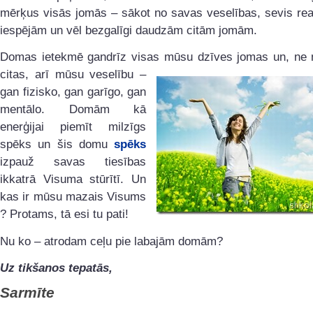
mērķus visās jomās – sākot no savas veselības, sevis rea
iespējām un vēl bezgalīgi daudzām citām jomām.
Domas ietekmē gandrīz visas mūsu dzīves jomas un, ne
citas, arī mūsu
veselību –
gan fizisko, gan garīgo, gan
mentālo. Domām kā
enerģijai piemīt milzīgs
spēks un šis domu
spēks
izpauž savas tiesības
ikkatrā Visuma stūrītī. Un
kas ir mūsu mazais Visums
? Protams, tā esi tu pati!
Nu ko – atrodam ceļu pie labajām domām?
Uz tikšanos tepatās,
Sarmīte