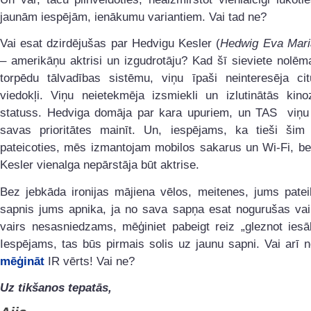
jaunām iespējām, ienākumu variantiem. Vai tad ne?
Vai esat dzirdējušas par Hedvigu Kesler (
Hedwig Eva Mari
– amerikāņu aktrisi un izgudrotāju? Kad šī sieviete nolēm
torpēdu tālvadības sistēmu, viņu īpaši neinteresēja cit
viedokļi. Viņu neietekmēja izsmiekli un izlutinātās kino
statuss. Hedviga domāja par kara upuriem, un TAS viņu
savas prioritātes mainīt. Un, iespējams, ka tieši šim
pateicoties, mēs izmantojam mobilos sakarus un Wi-Fi, be
Kesler vienalga nepārstāja būt aktrise.
Bez jebkāda ironijas mājiena vēlos, meitenes, jums patei
sapnis jums apnika, ja no sava sapņa esat nogurušas vai 
vairs nesasniedzams, mēģiniet pabeigt reiz „gleznot iesā
Iespējams, tas būs pirmais solis uz jaunu sapni. Vai arī 
mēģināt
IR vērts! Vai ne?
Uz tikšanos tepatās,