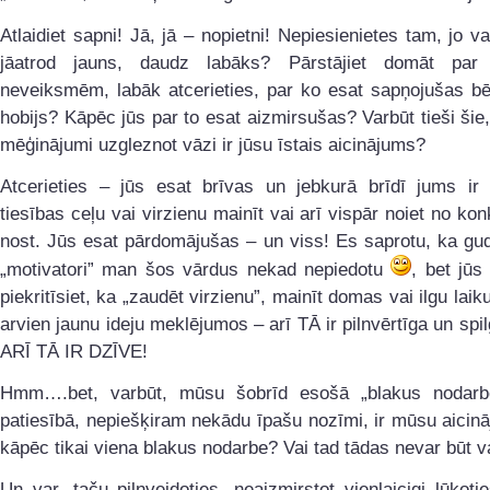
Atlaidiet sapni! Jā, jā – nopietni! Nepiesienietes tam, jo v
jāatrod jauns, daudz labāks? Pārstājiet domāt par
neveiksmēm, labāk atcerieties, par ko esat sapņojušas bē
hobijs? Kāpēc jūs par to esat aizmirsušas? Varbūt tieši šie,
mēģinājumi uzgleznot vāzi ir jūsu īstais aicinājums?
Atcerieties – jūs esat brīvas un jebkurā brīdī jums ir 
tiesības ceļu vai virzienu mainīt vai arī vispār noiet no kon
nost. Jūs esat pārdomājušas – un viss! Es saprotu, ka gud
„motivatori” man šos vārdus nekad nepiedotu
, bet jū
piekritīsiet, ka „zaudēt virzienu”, mainīt domas vai ilgu laik
arvien jaunu ideju meklējumos – arī TĀ ir pilnvērtīga un spil
ARĪ TĀ IR DZĪVE!
Hmm….bet, varbūt, mūsu šobrīd esošā „blakus nodarbe
patiesībā, nepiešķiram nekādu īpašu nozīmi, ir mūsu aici
kāpēc tikai viena blakus nodarbe? Vai tad tādas nevar būt 
Un var, taču pilnveidoties, neaizmirstot vienlaicigi lūkoti