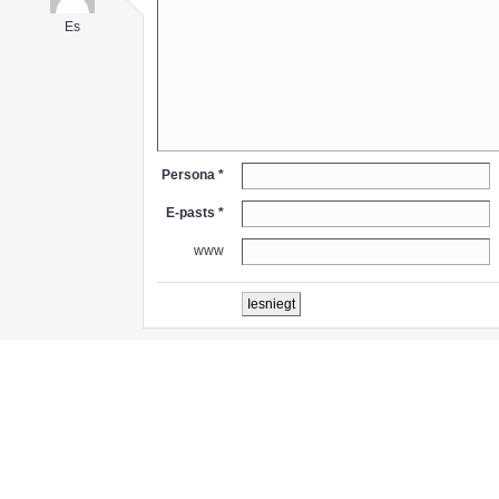
Es
Persona *
E-pasts *
www