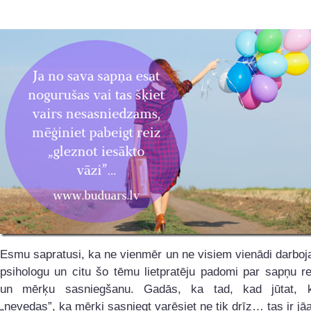
Esmu sapratusi, ka ne vienmēr un ne visiem vienādi darbo
psihologu un citu šo tēmu lietpratēju padomi par sapņu r
un mērķu sasniegšanu. Gadās, ka tad, kad jūtat, 
„nevedas”, ka mērķi sasniegt varēsiet ne tik drīz… tas ir jāa