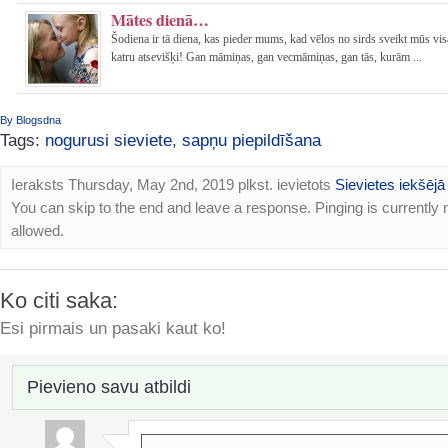
Mātes dienā…
Šodiena ir tā diena, kas pieder mums, kad vēlos no sirds sveikt mūs vi
katru atsevišķi! Gan māmiņas, gan vecmāmiņas, gan tās, kurām ...
By Blogsdna
Tags:
nogurusi sieviete
,
sapņu piepildīšana
Ieraksts Thursday, May 2nd, 2019 plkst. ievietots
Sievietes iekšējā
You can skip to the end and leave a response. Pinging is currently 
allowed.
Ko citi saka:
Esi pirmais un pasaki kaut ko!
Pievieno savu atbildi