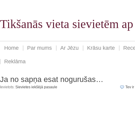
Tikšanās vieta sievietēm a
Home
Par mums
Ar Jēzu
Krāsu karte
Rece
Reklāma
Ja no sapņa esat nogurušas…
Ievietots:
Sievietes iekšējā pasaule
Tev ir