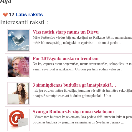
Aija
12
Labs raksts
Interesanti raksti :
Viss notiek starp mums un Dievu
Māte Terēze šos vārdus bija uzrakstījusi uz Kalkutas bērnu nama sienas
mēdz būt nesaprātīgi, neloģiski un egoistiski – tik un tā piedo ...
Par 2019.gada auskaru trendiem
Nu ko, cepures esam noņēmušas, matus izpurinājušas, sakopušas un ta
varam sevi rotāt ar auskariem. Un tieši par tiem šodien vēlos ju ...
3 sirsniņdienas buduāra grāmatplauktā…
Es jau otrdien, mūsu iknedēļas jaunumu vēstulē visām mūsu sekotājām
tuvojas 3 sirsniņdienas arī buduāra grāmatplauktā . Un n ...
Svarīga Buduars.lv ziņa mūsu sekotājām
Visām tām buduars.lv sekotājām, kas pēdējo dažu mēnešu laikā ir piet
otrdienas buduars.lv jaunumu saņemšanai un Svetlanas Jermak ...