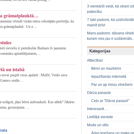
3 vienkārši veidi, kā otram izt
pateicību
āra grāmatplauktā…
7 labi padomi, kā uzdrošināt
jaunumu vēstulē visām mūsu sekotājām pavēstīju, ka
mainīt dzīvi
ra grāmatplauktā . Un n ...
Mans padoms: dāvana vīriet
kuram viss jau ir uzdāvināts
stules
oši sieviešu ir pieteikušās Buduars.lv jaunumu
Kategorijas
 semināru apmeklējumiem, ...
Attiecības
tā un istabā
Bērni un mazbērni
a nevar paspēt visus apdarīt : Mulčē; Veido savu
Iepazīšanās internetā
Gatavo smilts ...
Par un ap mūsu vīriešiem
Dārza pasaule
Ceļo ar "Dārza pasauli"
i nolīgoti, jāņu bērni aizbraukuši. Kas atliek? Jākārto
uma, greznojuma. ...
Interesanti…
Lietišķā sieviete
Mode un stils
āmata
Ādas kopšana un make-u