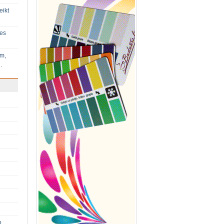
eikt
ies
im,
…
p