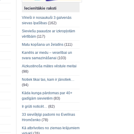
Iecienītākie raksti
Vīrieši ir nosaukuši 3 galvenās
sievas īpašības
(162)
Sieviešu paaudze ar izkropļotām
vērtībām
(117)
Matu kopšana un želatīns
(111)
Kanēlis ar medu – veselībai un
svara samazināšanai
(103)
Aizkustinoša mātes vēstule meitai
(98)
Notiek tikai tas, kam ir jānotiek…
(94)
Kāda kunga pārdomas par 40+
gadīgām sievietēm
(83)
Ir grūti noticēt…
(82)
33 sievišķīgi padomi no Evelīnas
Hromčenko
(78)
Kā atbrīvoties no ziemas krājumiem
viduklī
(76)