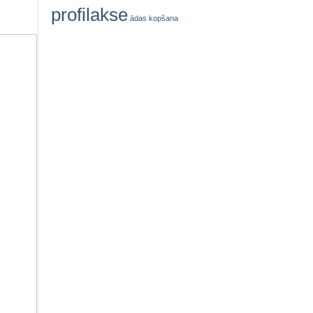
profilakse
ādas kopšana