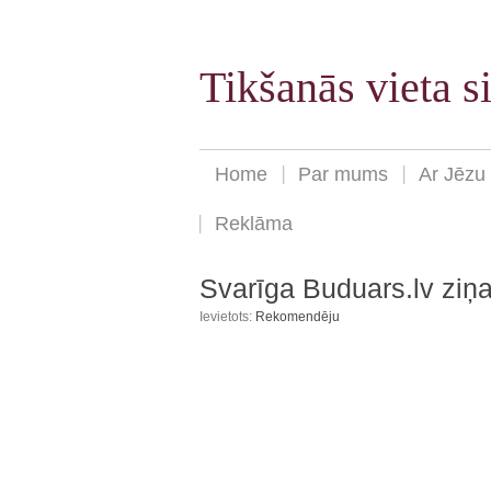
Tikšanās vieta 
Home
Par mums
Ar Jēzu
Reklāma
Svarīga Buduars.lv zi
Ievietots:
Rekomendēju