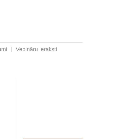
umi
Vebināru ieraksti