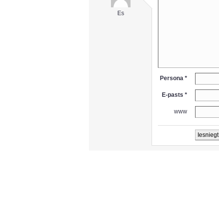
Es
Persona *
E-pasts *
www