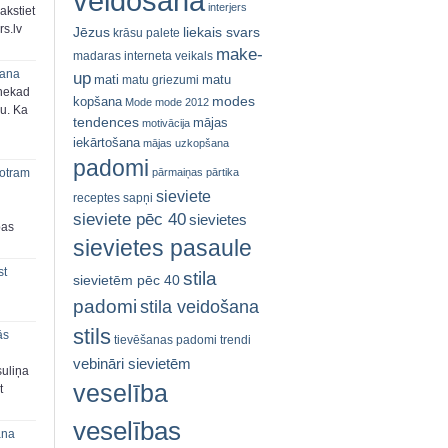
veidošana
interjers
akstiet
s.lv
Jēzus
liekais svars
krāsu palete
make-
madaras interneta veikals
šana
up
mati
matu
matu griezumi
 nekad
modes
kopšana
Mode
mode 2012
ju. Ka
tendences
mājas
motivācija
iekārtošana
mājas uzkopšana
padomi
pārmaiņas
pārtika
 otram
sieviete
receptes
sapņi
sieviete pēc 40
sievietes
bas
sievietes pasaule
st
stila
sievietēm pēc 40
padomi
stila veidošana
stils
ās
tievēšanas padomi
trendi
vebināri sievietēm
suliņa
veselība
t
veselības
ana