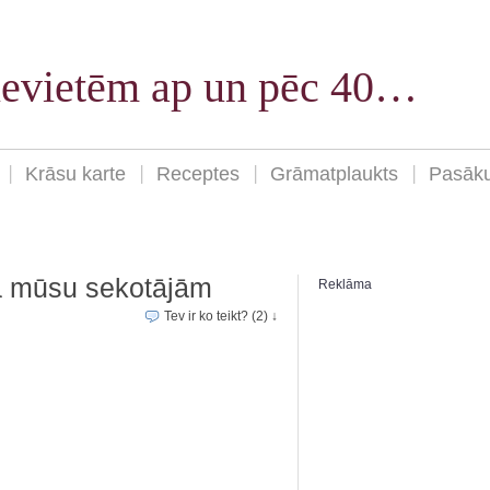
sievietēm ap un pēc 40…
Krāsu karte
Receptes
Grāmatplaukts
Pasāk
ņa mūsu sekotājām
Reklāma
Tev ir ko teikt? (2) ↓