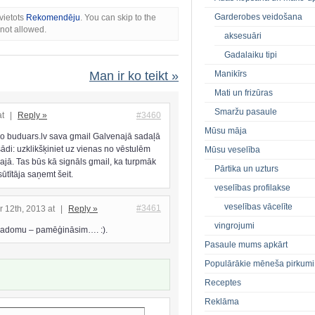
Garderobes veidošana
vietots
Rekomendēju
. You can skip to the
 not allowed.
aksesuāri
Gadalaiku tipi
Man ir ko teikt »
Manikīrs
Mati un frizūras
Smaržu pasaule
at
|
Reply »
#3460
Mūsu māja
no buduars.lv sava gmail Galvenajā sadaļā
ādi: uzklikšķiniet uz vienas no vēstulēm
Mūsu veselība
najā. Tas būs kā signāls gmail, ka turpmāk
Pārtika un uzturs
sūtītāja saņemt šeit.
veselības profilakse
veselības vācelīte
#3461
 12th, 2013 at
|
Reply »
vingrojumi
 padomu – pamēģināsim…. :).
Pasaule mums apkārt
Populārākie mēneša pirkumi
Receptes
Reklāma