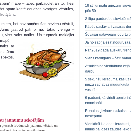
 „spam” mapē – tāpēc pārbaudiet arī to. Tieši
19 stilīgi matu griezumi siev
rodot spam kastē daudzas svarīgas vēstules,
pēc 50
sekotājām…
Stilīga garderobe sievietēm 
unumiem, bet nav saņēmušas nevienu vēstuli,
Kāpēc pastāv arī vasaras de
 Jums jāatrod pati pirmā, tātad vienīgā –
Šovasar gatavojam jogurtu p
iju, viss sāks notiks. Un turpmāk meklējiet
 mapē –
Ja no sapņa esat noguruša
nāks ar
Par 2019.gada auskaru tren
 sistēmu
 spēkos.
Viens kardigāns – četri varian
Atsakies no viedtālruņa ceļā
darbu
5 sekunžu ieradums, kas uz 
mūžu saglabās mugurkaula
veselību
6 padomi, kā vīrieti apmierin
emocionāli
Renatas Ļitvinovas skaistum
noslēpumi
ūsu jaunumu sekotājām
Vienkārši ikdienas ieradumi,
u piesakās Buduars.lv jaunumu vēstuļu un
mums palīdzēs zaudēt lieko 
mšanai, bet arvien vairāk pieaug ...