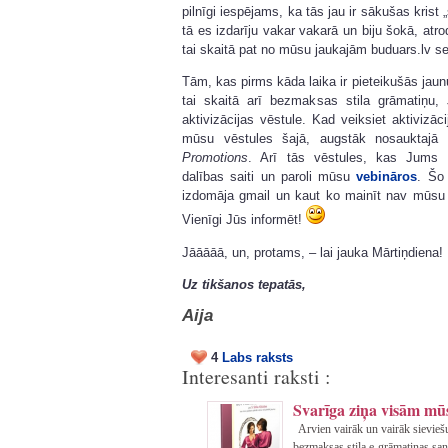
pilnīgi iespējams, ka tās jau ir sākušas krist
tā es izdarīju vakar vakarā un biju šokā, at
tai skaitā pat no mūsu jaukajām buduars.lv 
Tām, kas pirms kāda laika ir pieteikušās ja
tai skaitā arī bezmaksas stila grāmatiņu,
aktivizācijas vēstule. Kad veiksiet aktivizāc
mūsu vēstules šajā,
augstāk nosauktajā
Promotions
. Arī tās vēstules, kas Jums 
dalības saiti un paroli mūsu
vebināros
. Šo
izdomāja gmail un kaut ko mainīt nav mūsu
Vienīgi Jūs informēt!
Jāāāāā, un, protams, – lai jauka Mārtiņdiena!
Uz tikšanos tepatās,
Aija
4
Labs raksts
Interesanti raksti :
Svarīga ziņa visām m
Arvien vairāk un vairāk sievieš
bezmaksas stila e-grāmatiņas saņe