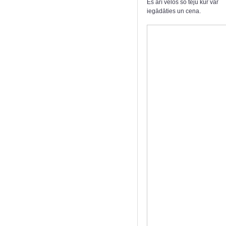
Es arī velos šo tēju kur var
iegādāties un cena.