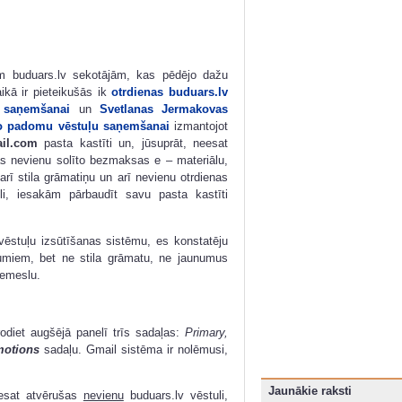
m buduars.lv sekotājām, kas pēdējo dažu
ikā ir pieteikušās ik
otrdienas buduars.lv
 saņemšanai
un
Svetlanas Jermakovas
go padomu vēstuļu saņemšanai
izmantojot
il.com
pasta kastīti un, jūsuprāt, neesat
 nevienu solīto bezmaksas e – materiālu,
 arī stila grāmatiņu un arī nevienu otrdienas
uli, iesakām pārbaudīt savu pasta kastīti
vēstuļu izsūtīšanas sistēmu, es konstatēju
umiem, bet ne stila grāmatu, ne jaunumus
emeslu.
rodiet augšējā panelī trīs sadaļas:
Primary,
motions
sadaļu. Gmail sistēma ir nolēmusi,
Jaunākie raksti
eesat atvērušas
nevienu
buduars.lv vēstuli,