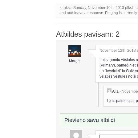
Ieraksts Sunday, November 10th, 2013 plkst. ie
end and leave a response. Pinging is currently
Atbildes pavisam: 2
November 12th, 2013 
Lai saņemtu vēstules 
Marge
(Primary), pamēģiniet š
un “ievelciet” to Galve
vēlaties vēstules no šī 
Aija
- November
Liels paldies par
Pievieno savu atbildi