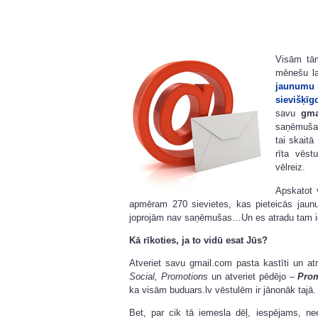
Visām tā
mēnešu la
jaunumu
sievišķī
savu
gma
saņēmušas
tai skaitā
rīta vēst
vēlreiz.
Apskatot 
apmēram 270 sievietes, kas pieteicās jaun
joprojām nav saņēmušas…Un es atradu tam i
Kā rīkoties, ja to vidū esat Jūs?
Atveriet savu gmail.com pasta kastīti un at
Social, Promotions
un atveriet pēdējo –
Pro
ka visām buduars.lv vēstulēm ir jānonāk tajā.
Bet, par cik tā iemesla dēļ, iespējams, n