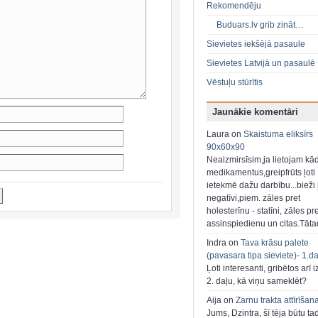
Rekomendēju
Buduars.lv grib zināt…
Sievietes iekšējā pasaule
Sievietes Latvijā un pasaulē
Vēstuļu stūrītis
Jaunākie komentāri
Laura on
Skaistuma eliksīrs
90x60x90
Neaizmirsīsim,ja lietojam kā
medikamentus,greipfrūts ļoti
ietekmē dažu darbību...bieži ļ
negatīvi,piem. zāles pret
holesterīnu - statīni, zāles pr
assinspiedienu un citas.Tāt
Indra on
Tava krāsu palete
(pavasara tipa sieviete)- 1.d
Ļoti interesanti, gribētos arī i
2. daļu, kā viņu sameklēt?
Aija on
Zarnu trakta attīrīšan
Jums, Dzintra, šī tēja būtu ta