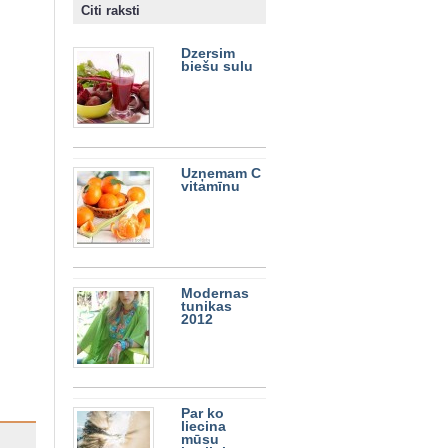
Citi raksti
Dzersim
biešu sulu
Uzņemam C
vitamīnu
Modernas
tunikas
2012
Par ko
liecina
mūsu