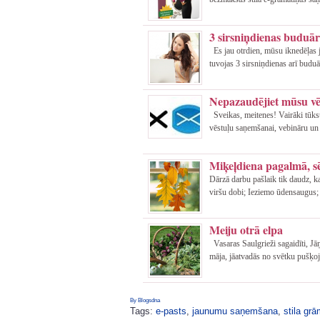
3 sirsniņdienas budu
Es jau otrdien, mūsu iknedēļas 
tuvojas 3 sirsniņdienas arī buduā
Nepazaudējiet mūsu vē
Sveikas, meitenes! Vairāki tūkst
vēstuļu saņemšanai, vebināru un
Miķeļdiena pagalmā, sē
Dārzā darbu pašlaik tik daudz, k
viršu dobi; Ieziemo ūdensaugus; 
Meiju otrā elpa
Vasaras Saulgrieži sagaidīti, Jāņ
māja, jāatvadās no svētku pušķoj
By Blogsdna
Tags:
e-pasts
,
jaunumu saņemšana
,
stila gr