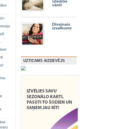
izteiktie
vārdi
ietēm
50+
Dīvainais
presija
izsalkums
aši
s…
diem
ti
UZTICAMS AIZDEVĒJS
 uz
visu
āt
a
 kas
svaru