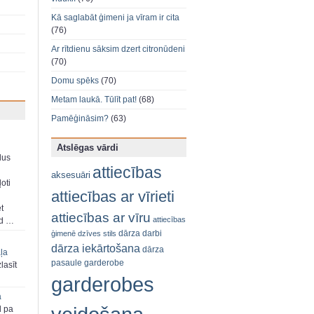
Kā saglabāt ģimeni ja vīram ir cita
(76)
Ar rītdienu sāksim dzert citronūdeni
(70)
Domu spēks
(70)
Metam laukā. Tūlīt pat!
(68)
Pamēģināsim?
(63)
Atslēgas vārdi
dus
attiecības
aksesuāri
oti
attiecības ar vīrieti
et
attiecības ar vīru
attiecības
ad …
dārza darbi
ģimenē
dzīves stils
dārza iekārtošana
dārza
aļa
pasaule
garderobe
zlasīt
garderobes
a
d pa