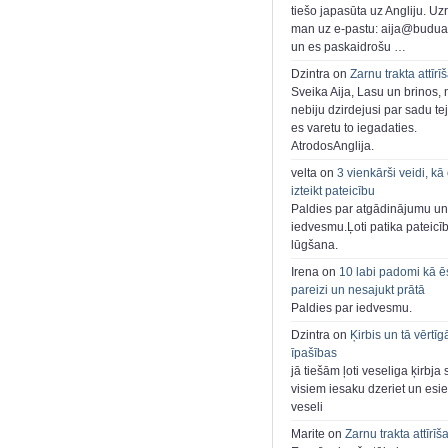
tiešo japasūta uz Angliju. Uzr
man uz e-pastu: aija@buduar
un es paskaidrošu …
Dzintra on
Zarnu trakta attīrī
Sveika Aija, Lasu un brinos,
nebiju dzirdejusi par sadu te
es varetu to iegadaties.
AtrodosAnglija.
velta on
3 vienkārši veidi, kā
izteikt pateicību
Paldies par atgādinājumu un
iedvesmu.Ļoti patika pateicī
lūgšana.
Irena on
10 labi padomi kā ē
pareizi un nesajukt prātā
Paldies par iedvesmu.
Dzintra on
Ķirbis un tā vērtīg
īpašības
jā tiešām ļoti veseliga ķirbja 
visiem iesaku dzeriet un esie
veseli
Marite on
Zarnu trakta attīrīš