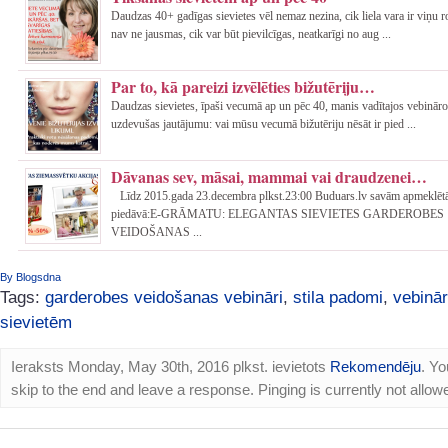
Daudzas 40+ gadīgas sievietes vēl nemaz nezina, cik liela vara ir viņu 
nav ne jausmas, cik var būt pievilcīgas, neatkarīgi no aug ...
Par to, kā pareizi izvēlēties bižutēriju…
Daudzas sievietes, īpaši vecumā ap un pēc 40, manis vadītajos vebināro
uzdevušas jautājumu: vai mūsu vecumā bižutēriju nēsāt ir pied ...
Dāvanas sev, māsai, mammai vai draudzenei…
Līdz 2015.gada 23.decembra plkst.23:00 Buduars.lv savām apmeklēt
piedāvā:E-GRĀMATU: ELEGANTAS SIEVIETES GARDEROBES
VEIDOŠANAS ...
By Blogsdna
Tags:
garderobes veidošanas vebināri
,
stila padomi
,
vebinār
sievietēm
Ieraksts Monday, May 30th, 2016 plkst. ievietots
Rekomendēju
. Y
skip to the end and leave a response. Pinging is currently not allow