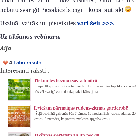
laiku. Un es zinu – nav sievietes, kurai šie div
nebūtu svarīgi!
Piesakies laicīgi – kopā jautrāk!
Uzzināt vairāk un pieteikties
vari šeit >>>.
Uz tikšanos vebinārā,
Aija
4
Labs raksts
Interesanti raksti :
Tiekamies bezmaksas vebinārā
Kopš 19.aprīļa ir noticis tik daudz... Un izrādās - tas bija tikai sākums
būs vēl svarīgāks un daudz praktiskāks, jo tas ...
Ieviešam pārmaiņas rudens-ziemas garderobē
Šajā vebinārā galvenās būs 3 tēmas: 10 modernākās rudens-ziemas 2
krāsas. 3 metodes, kā pareizi izvēlēties apģērba krāsu ...
Tikšanās sievietēm ap un pēc 40