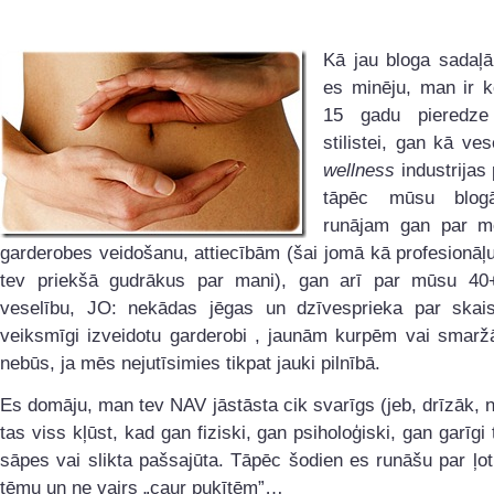
Kā jau bloga sadaļ
es minēju, man ir
15 gadu pieredz
stilistei, gan kā ves
wellness
industrijas 
tāpēc mūsu blog
runājam gan par mod
garderobes veidošanu, attiecībām (šai jomā kā profesionāļ
tev priekšā gudrākus par mani), gan arī par mūsu 40
veselību, JO: nekādas jēgas un dzīvesprieka par skaist
veiksmīgi izveidotu garderobi , jaunām kurpēm vai sma
nebūs, ja mēs nejutīsimies tikpat jauki pilnībā.
Es domāju, man tev NAV jāstāsta cik svarīgs (jeb, drīzāk, 
tas viss kļūst, kad gan fiziski, gan psiholoģiski, gan garīgi
sāpes vai slikta pašsajūta. Tāpēc šodien es runāšu par ļot
tēmu un ne vairs „caur puķītēm”…