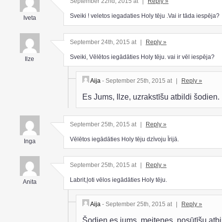
September 22nd, 2015 at
|
Reply »
Sveiki ! veletos iegadaties Holy tēju .Vai ir tāda iespēja?
Iveta
September 24th, 2015 at
|
Reply »
Sveiki, Vēlētos iegādāties Holy tēju. vai ir vēl iespēja?
Ilze
Aija
- September 25th, 2015 at
|
Reply »
Es Jums, Ilze, uzrakstīšu atbildi šodien.
September 25th, 2015 at
|
Reply »
Vēlētos iegādāties Holy tēju dzīvoju Īrijā.
Inga
September 25th, 2015 at
|
Reply »
Labrit,ļoti vēlos iegādāties Holy tēju.
Anita
Aija
- September 25th, 2015 at
|
Reply »
Šodien es jums, meitenes, nosūtīšu atbi