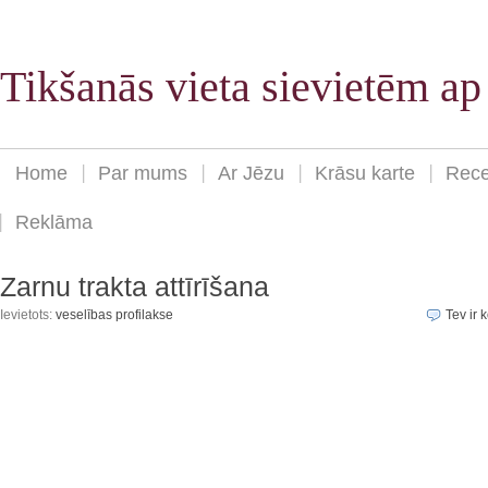
Tikšanās vieta sievietēm a
Home
Par mums
Ar Jēzu
Krāsu karte
Rece
Reklāma
Zarnu trakta attīrīšana
Ievietots:
veselības profilakse
Tev ir k