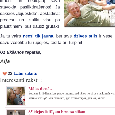
līmenī un nepieļauj sava
stāvokļa pasliktināšanos! Ja
sāksies „lejupslīde”, apstādināt
procesu un „salikt visu pa
plauktiņiem” būs daudz grūtāk!
Ja tu vairs
neesi tik jauna
, bet tavs
dzīves stils
ir vesel
savu veselību tu rūpējies, tad tā arī turpini!
Uz tikšanos tepatās,
Aija
22
Labs raksts
Interesanti raksti :
Mātes dienā…
Šodiena ir tā diena, kas pieder mums, kad vēlos no sirds sveikt mūs vi
katru atsevišķi! Gan māmiņas, gan vecmāmiņas, gan tās, kurām ...
85 idejas lietišķam biznesa stilam