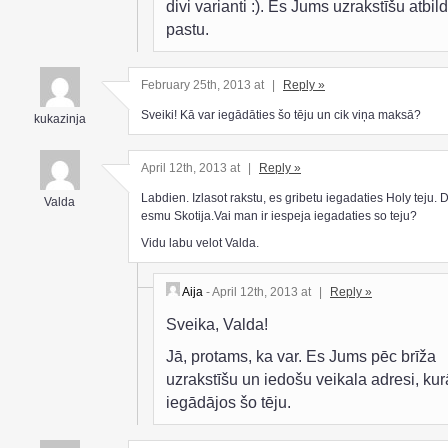
divi varianti :). Es Jums uzrakstīšu atbild
pastu.
February 25th, 2013 at
|
Reply »
Sveiki! Kā var iegādāties šo tēju un cik viņa maksā?
kukazinja
April 12th, 2013 at
|
Reply »
Labdien. Izlasot rakstu, es gribetu iegadaties Holy teju. 
Valda
esmu Skotija.Vai man ir iespeja iegadaties so teju?
Vidu labu velot Valda.
Aija
- April 12th, 2013 at
|
Reply »
Sveika, Valda!
Jā, protams, ka var. Es Jums pēc brīža
uzrakstīšu un iedošu veikala adresi, kur
iegādājos šo tēju.