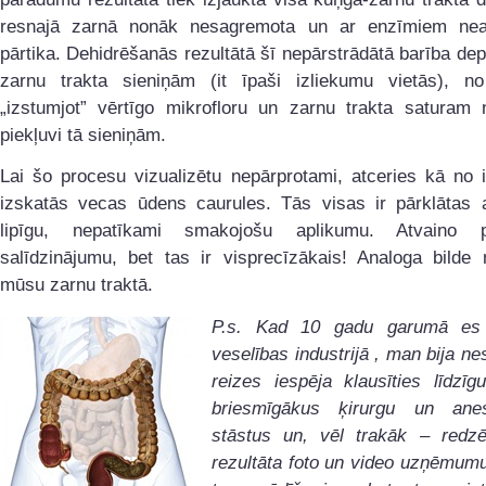
resnajā zarnā nonāk nesagremota un ar enzīmiem nea
pārtika. Dehidrēšanās rezultātā šī nepārstrādātā barība de
zarnu trakta sieniņām (it īpaši izliekumu vietās), no
„izstumjot” vērtīgo mikrofloru un zarnu trakta saturam n
piekļuvi tā sieniņām.
Lai šo procesu vizualizētu nepārprotami, atceries kā no 
izskatās vecas ūdens caurules. Tās visas ir pārklātas a
lipīgu, nepatīkami smakojošu aplikumu. Atvaino 
salīdzinājumu, bet tas ir visprecīzākais! Analoga bilde 
mūsu zarnu traktā.
P.s. Kad 10 gadu garumā es 
veselības industrijā , man bija n
reizes iespēja klausīties līdzī
briesmīgākus ķirurgu un anes
stāstus un, vēl trakāk – redzē
rezultāta foto un video uzņēmum