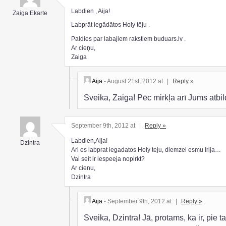
Labdien , Aija!
Zaiga Ekarte
Labprāt iegādātos Holy tēju .
Paldies par labajiem rakstiem buduars.lv .
Ar cieņu,
Zaiga
Aija
- August 21st, 2012 at
|
Reply »
Sveika, Zaiga! Pēc mirkļa arī Jums atbi
September 9th, 2012 at
|
Reply »
Labdien,Aija!
Dzintra
Ari es labprat iegadatos Holy teju, diemzel esmu Irija…
Vai seit ir iespeeja nopirkt?
Ar cienu,
Dzintra
Aija
- September 9th, 2012 at
|
Reply »
Sveika, Dzintra! Jā, protams, ka ir, pie ta