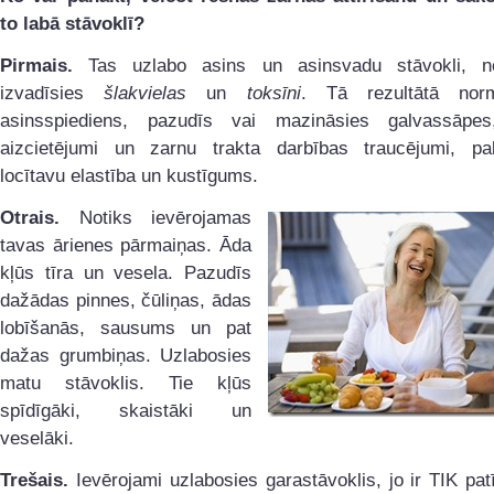
to labā stāvoklī?
Pirmais.
Tas uzlabo asins un asinsvadu stāvokli, n
izvadīsies
šlakvielas
un
toksīni
. Tā rezultātā norm
asinsspiediens, pazudīs vai mazināsies galvassāpe
aizcietējumi un zarnu trakta darbības traucējumi, pali
locītavu elastība un kustīgums.
Otrais.
Notiks ievērojamas
tavas ārienes pārmaiņas. Āda
kļūs tīra un vesela. Pazudīs
dažādas pinnes, čūliņas, ādas
lobīšanās, sausums un pat
dažas grumbiņas. Uzlabosies
matu stāvoklis. Tie kļūs
spīdīgāki, skaistāki un
veselāki.
Trešais.
Ievērojami uzlabosies garastāvoklis, jo ir TIK pat