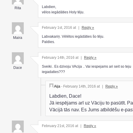
Labdien,
Rita
vēlos iegādāties Holy tēju.
February 1st, 2016 at
|
Reply »
Labvakariņ. Vēlētos iegādāties šo tēju.
Maira
Paldies.
February 14th, 2016 at
|
Reply »
Sveiki.. Es dzivoju VAcija .. Vai iespejams ari seit so teju
Dace
iegadaties???
Aija
- February 14th, 2016 at
|
Reply »
Labdien, Dace!
Jā iespējams arī uz Vāciju to pasūtīt. P
Vācijā tās nav. Es Jums atbildēšu e-pas
February 21st, 2016 at
|
Reply »