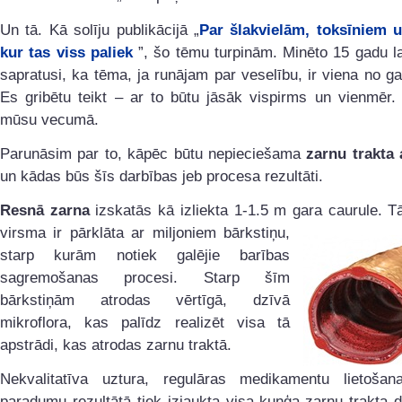
Un tā. Kā solīju publikācijā „
Par šlakvielām, toksīniem u
kur tas viss paliek
”, šo tēmu turpinām. Minēto 15 gadu 
sapratusi, ka tēma, ja runājam par veselību, ir viena no g
Es gribētu teikt – ar to būtu jāsāk vispirms un vienmēr. 
mūsu vecumā.
Parunāsim par to, kāpēc būtu nepieciešama
zarnu trakta 
un kādas būs šīs darbības jeb procesa rezultāti.
Resnā zarna
izskatās kā izliekta 1-1.5 m gara caurule. T
virsma ir pārklāta ar
miljoniem bārkstiņu,
starp kurām notiek galējie barības
sagremošanas procesi. Starp šīm
bārkstiņām atrodas vērtīgā, dzīvā
mikroflora, kas palīdz realizēt visa tā
apstrādi, kas atrodas zarnu traktā.
Nekvalitatīva uztura, regulāras medikamentu lietošana
paradumu rezultātā tiek izjaukta visa kuņģa-zarnu trakta 