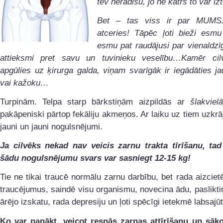
tev nerādīšu, jo ne katrs to var i
Bet – tas viss ir par MUMS
atceries! Tāpēc ļoti bieži esm
esmu pat raudājusi par vienaldzī
attieksmi pret savu un tuvinieku veselību…Kamēr ci
apgūlies uz ķirurga galda, viņam svarīgāk ir iegādāties ja
vai kažoku…
Turpinām. Telpa starp bārkstiņām aizpildās ar
šlakviel
pakāpeniski pārtop fekāliju akmeņos. Ar laiku uz tiem uzkrā
jauni un jauni nogulsnējumi.
Ja cilvēks nekad nav veicis zarnu trakta tīrīšanu, tad
šādu nogulsnējumu svars var sasniegt 12-15 kg!
Tie ne tikai traucē normālu zarnu darbību, bet rada aizcie
traucējumus, saindē visu organismu, novecina ādu, paslikti
ārējo izskatu, rada depresiju un ļoti spēcīgi ietekmē labsajūt
Ko var panākt, veicot resnās zarnas attīrīšanu un sāko