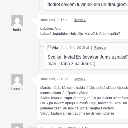
dodiet saviem tuviniekiem un draugiem.
June 2nd, 2015 at
|
Reply »
Labdien, Aija!
Ineta
Labprāt iegādātos Holy tēju. Vai vēl ir tāda iespēja?
Aija
- June 2nd, 2015 at
|
Reply »
Sveika, Ineta! Es šovakar Jums uzrakstī
man ir laba ziņa Jums :).
June 2nd, 2015 at
|
Reply »
Manās mājās kā zarnu trakta tīrītājs strādā skābu kāpost
Laumite
mums laikam tādi īpašie vēderi.
Skābo kāpostu zupu vāru regulāri ik pa diviem mēnešie
Un ik pa laikam apleju kumelīšu tēju, nostādini 1/2 st. u
ģimenei dzert, arī labi palīdz lai vieglāks vēders.
Varbūt kādam arī šis padoms no dzīves noderēs.