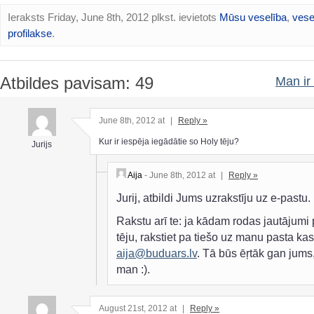
Ieraksts Friday, June 8th, 2012 plkst. ievietots
Mūsu veselība
,
vese
profilakse
.
Atbildes pavisam: 49
Man ir 
June 8th, 2012 at
|
Reply »
Kur ir iespēja iegādātie so Holy tēju?
Jurijs
Aija
- June 8th, 2012 at
|
Reply »
Jurij, atbildi Jums uzrakstīju uz e-pastu.
Rakstu arī te: ja kādam rodas jautājumi 
tēju, rakstiet pa tiešo uz manu pasta kast
aija@buduars.lv
. Tā būs ēŗtāk gan jums
man :).
August 21st, 2012 at
|
Reply »