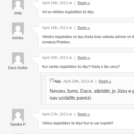
April 16th, 2013 at
|
Reply »
Arī es vēlētos iegādāties šo tēju.
zinta
April 18th, 2013 at
|
Reply »
Veletos iegadaties so teju.Kada butu veikala adrese un t
dzintra
izmaksa?Paldies.
April 20th, 2013 at
|
Reply »
Kur varētu iegādāties šo tēju? Kāda ir tās cena?
Dace Gulbe
Aija
- April 20th, 2013 at
|
Reply »
Nevaru Jums, Dace, atbildēt, jo Jūsu e-
nav uzrādīts pareizi.
April 27th, 2013 at
|
Reply »
Vēllos iegādāties šo tēju! Kur to var nopirkt?
Sandra P.