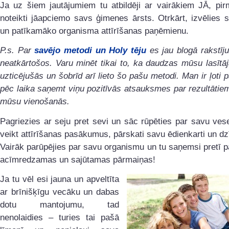
Ja uz šiem jautājumiem tu atbildēji ar vairākiem JĀ, pir
noteikti jāapciemo savs ģimenes ārsts. Otrkārt, izvēlies 
un patīkamāko organisma attīrīšanas paņēmienu.
P.s. Par
savējo metodi un Holy tēju
es jau blogā rakstīj
neatkārtošos. Varu minēt tikai to, ka daudzas mūsu lasītā
uzticējušās un šobrīd arī lieto šo pašu metodi. Man ir ļoti p
pēc laika saņemt viņu pozitīvās atsauksmes par rezultātiem
mūsu vienošanās.
Pagriezies ar seju pret sevi un sāc rūpēties par savu ves
veikt attīrīšanas pasākumus, pārskati savu ēdienkarti un dzī
Vairāk parūpējies par savu organismu un tu saņemsi pretī 
acīmredzamas un sajūtamas pārmaiņas!
Ja tu vēl esi jauna un apveltīta
ar brīnišķīgu vecāku un dabas
dotu mantojumu, tad
nenolaidies – turies tai pašā