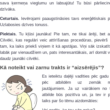
sava ķermeņa vieglumu un labsajūtu! Tu būsi pārlieci
dzīvāka.
Ceturtais.
Ievērojami paaugstināsies tavs enerģētiskais p
Uzlabosies dzīves tonuss.
Piektais.
Tu kļūsi jaunāka! Pie tam, ne tikai ārēji, bet ar
Cilvēki, kas regulāri veic attīrīšanas procedūras, pievēr
tam, ka laiks priekš viņiem it kā apstājas. Viņi sāk izskatī
labāk par vienaudžiem un, pats interesantākais, arī domāt v
daudz jaunāki cilvēki.
Kā noteikt vai zarnu trakts ir “aizsērējis”?
Es ieteiktu daļēji vadīties pēc gadu
pēc atbildēm uz zemāk min
jautājumiem. Ja uz vairākiem no 
atbilde būs pozitīva un, ja tev ir p
laiks par šo tēmu aizdomāties: