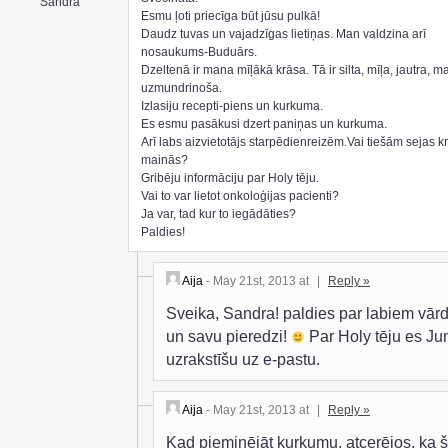
Sandra
Esmu ļoti priecīga būt jūsu pulkā!
Daudz tuvas un vajadzīgas lietiņas. Man valdzina arī
nosaukums-Buduārs.
Dzeltenā ir mana mīļākā krāsa. Tā ir silta, mīļa, jautra, m
uzmundrinoša.
Izlasiju recepti-piens un kurkuma.
Es esmu pasākusi dzert paniņas un kurkuma.
Arī labs aizvietotājs starpēdienreizēm.Vai tiešām sejas k
mainās?
Gribēju informāciju par Holy tēju.
Vai to var lietot onkoloģijas pacienti?
Ja var, tad kur to iegādāties?
Paldies!
Aija
- May 21st, 2013 at
|
Reply »
Sveika, Sandra! paldies par labiem vār
un savu pieredzi!
Par Holy tēju es J
uzrakstīšu uz e-pastu.
Aija
- May 21st, 2013 at
|
Reply »
Kad pieminējāt kurkumu, atcerējos, ka 