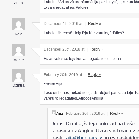
Labdien! Arī es vēlos informāciju par Holy tēju, kur un k
Antra
to varu iegādāties. Paldies!
December 4th, 2016 at
|
Reply »
Labdien!Interesē Holy tēja.Kur varu iegādāties?
Iveta
December 26th, 2018 at
|
Reply »
Es arī velos šo tēju kur var iegādāties un cena.
Marite
February 20th, 2019 at
|
Reply »
Sveika Aija,
Dzintra
Lasu un brinos, nekad nebiju dzirdejusi par sadu teju. K
varetu to iegadaties. AtrodosAnglija.
Aija
- February 20th, 2019 at
|
Reply »
Jums, Dzintra, šī tēja būtu tad pa tiešo
japasūta uz Angliju. Uzrakstiet man uz e
pastu:
aija@buduars.lv
un es paskaidro