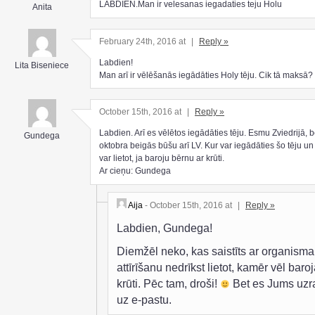
LABDIEN.Man ir velesanas iegadaties teju Holu
Anita
February 24th, 2016 at
|
Reply »
Labdien!
Lita Biseniece
Man arī ir vēlēšanās iegādāties Holy tēju. Cik tā maksā?
October 15th, 2016 at
|
Reply »
Labdien. Arī es vēlētos iegādāties tēju. Esmu Zviedrijā, b
Gundega
oktobra beigās būšu arī LV. Kur var iegādāties šo tēju un 
var lietot, ja baroju bērnu ar krūti.
Ar cieņu: Gundega
Aija
- October 15th, 2016 at
|
Reply »
Labdien, Gundega!
Diemžēl neko, kas saistīts ar organisma
attīrīšanu nedrīkst lietot, kamēr vēl baroj
krūti. Pēc tam, droši!
Bet es Jums uzr
uz e-pastu.