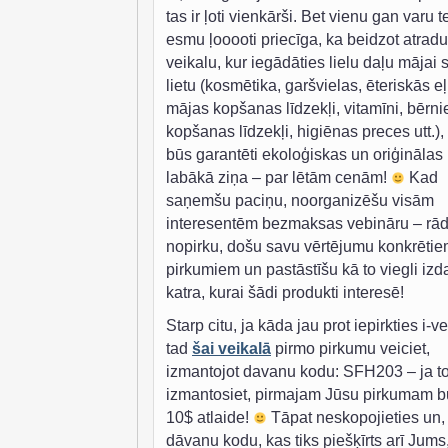
tas ir ļoti vienkārši. Bet vienu gan varu te
esmu ļooooti priecīga, ka beidzot atradu
veikalu, kur iegādāties lielu daļu mājai 
lietu (kosmētika, garšvielas, ēteriskās eļ
mājas kopšanas līdzekļi, vitamīni, bērn
kopšanas līdzekļi, higiēnas preces utt.),
būs garantēti ekoloģiskas un oriģinālas
labākā ziņa – par lētām cenām!
Kad
saņemšu paciņu, noorganizēšu visām
interesentēm bezmaksas vebināru – rād
nopirku, došu savu vērtējumu konkrēti
pirkumiem un pastāstīšu kā to viegli izda
katra, kurai šādi produkti interesē!
Starp citu, ja kāda jau prot iepirkties i-v
tad
šai veikalā
pirmo pirkumu veiciet,
izmantojot davanu kodu: SFH203 – ja t
izmantosiet, pirmajam Jūsu pirkumam b
10$ atlaide!
Tāpat neskopojieties un,
dāvanu kodu, kas tiks piešķīrts arī Jums