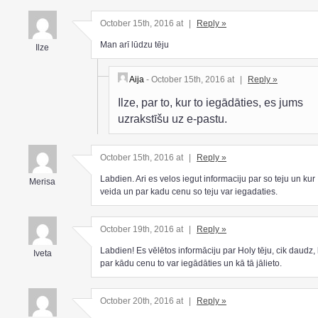
October 15th, 2016 at
|
Reply »
Man arī lūdzu tēju
Ilze
Aija
- October 15th, 2016 at
|
Reply »
Ilze, par to, kur to iegādāties, es jums
uzrakstīšu uz e-pastu.
October 15th, 2016 at
|
Reply »
Labdien. Ari es velos iegut informaciju par so teju un kur
Merisa
veida un par kadu cenu so teju var iegadaties.
October 19th, 2016 at
|
Reply »
Labdien! Es vēlētos informāciju par Holy tēju, cik daudz,
Iveta
par kādu cenu to var iegādāties un kā tā jālieto.
October 20th, 2016 at
|
Reply »