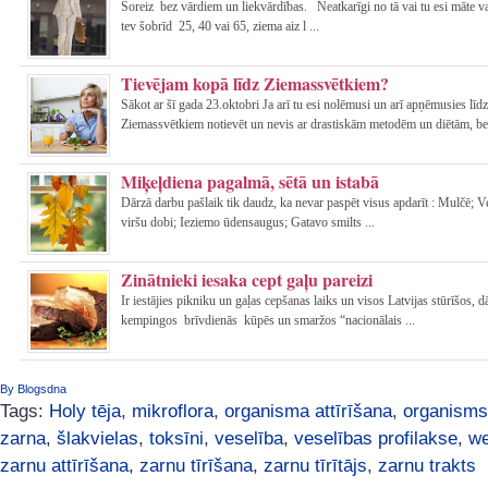
Šoreiz bez vārdiem un liekvārdības. Neatkarīgi no tā vai tu esi māte va
tev šobrīd 25, 40 vai 65, ziema aiz l ...
Tievējam kopā līdz Ziemassvētkiem?
Sākot ar šī gada 23.oktobri Ja arī tu esi nolēmusi un arī apņēmusies līdz
Ziemassvētkiem notievēt un nevis ar drastiskām metodēm un diētām, be 
Miķeļdiena pagalmā, sētā un istabā
Dārzā darbu pašlaik tik daudz, ka nevar paspēt visus apdarīt : Mulčē; 
viršu dobi; Ieziemo ūdensaugus; Gatavo smilts ...
Zinātnieki iesaka cept gaļu pareizi
Ir iestājies pikniku un gaļas cepšanas laiks un visos Latvijas stūrīšos, 
kempingos brīvdienās kūpēs un smaržos “nacionālais ...
By Blogsdna
Tags:
Holy tēja
,
mikroflora
,
organisma attīrīšana
,
organisms
zarna
,
šlakvielas
,
toksīni
,
veselība
,
veselības profilakse
,
we
zarnu attīrīšana
,
zarnu tīrīšana
,
zarnu tīrītājs
,
zarnu trakts