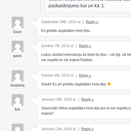
paskaidrojumu kur un kā :).
September 29th, 2015 at
|
Reply »
Es gribētu iegādāties Holy tēju
Dace
October 7th, 2015 at
|
Reply »
Lūdzu atsūtiet informāciju kā lietot šo tēju – cik ilgi, cik bi
gaiss
var nopirkt un cik maksā.Paldies
October 8th, 2015 at
|
Reply »
Sveiki! Es arī gribētu iegādāties Holy tēju
Anabella
January 10th, 2016 at
|
Reply »
Sveicināti! Vēlos iegādāties Holy tēju,kur to var nopirkt,ci
Ilze
maksā?
January 12th, 2016 at
|
Reply »