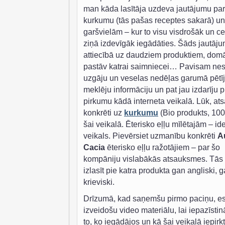
man kāda lasītāja uzdeva jautājumu par
kurkumu (tās pašas receptes sakarā) un
garšvielām – kur to visu visdrošāk un c
ziņā izdevīgāk iegādāties. Šāds jautāj
attiecībā uz daudziem produktiem, domā
pastāv katrai saimniecei… Pavisam ne
uzgāju un veselas nedēļas garumā pētīj
meklēju informāciju un pat jau izdarīju 
pirkumu kādā interneta veikalā. Lūk, at
konkrēti uz
kurkumu
(Bio produkts, 100
šai veikalā. Ēterisko eļļu mīlētajām – id
veikals. Pievērsiet uzmanību konkrēti
A
Cacia
ēterisko eļļu ražotājiem – par šo
kompāniju vislabākās atsauksmes. Tās 
izlasīt pie katra produkta gan angliski, 
krieviski.
Drīzumā, kad saņemšu pirmo paciņu, e
izveidošu video materiālu, lai iepazīstin
to, ko iegādājos un kā šai veikalā iepirk