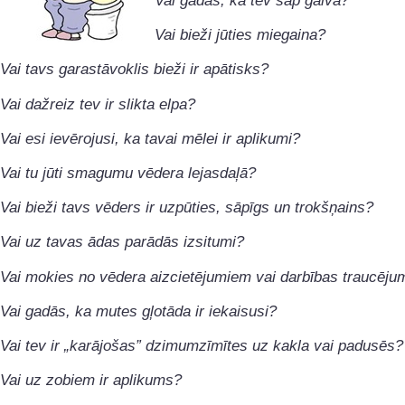
Vai gadās, ka tev sāp galva?
Vai bieži jūties miegaina?
Vai tavs garastāvoklis bieži ir apātisks?
Vai dažreiz tev ir slikta elpa?
Vai esi ievērojusi, ka tavai mēlei ir aplikumi?
Vai tu jūti smagumu vēdera lejasdaļā?
Vai bieži tavs vēders ir uzpūties, sāpīgs un trokšņains?
Vai uz tavas ādas parādās izsitumi?
Vai mokies no vēdera aizcietējumiem vai darbības traucēj
Vai gadās, ka mutes gļotāda ir iekaisusi?
Vai tev ir „karājošas” dzimumzīmītes uz kakla vai padusēs?
Vai uz zobiem ir aplikums?