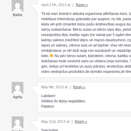
April 27th, 2013 at
|
Reply »
Tā kā man šobrīd ir aktuāla organisma attīrīšanas kūre, 
Baiba
meklējusi informāciju grāmatās par augiem, nu lūk, padal
kāda vēl grib izmantot mūsu pašu ārstniecības augus d
sārņu izskalošanai. Bērzu sulas un bērzu lapu tēju, pelaš
rasaspodiņu tēja, kadiķu ogas (ne vairak par 5 ogām die
kalmju saknes (nedrīkst stipru un mazos daudzumos), ci
lapas un saknes, citrona sula un arī ķiploki. Visu vēl ne
izmēģinājusi, jo vēl daži augi nav sazaļojuši un vajadzīg
laiks
Nu pēc bērzu sulam, ķiplokiem, citrona, kadiķu 
lietošanas mute nesmird vairs un vēdera izeja normāla. 
gan, lietoju arī linsēklas un auzu pārslas, ierobežoju sk
vides veidojošus produktus (te domāts organisma ph līm
May 9th, 2013 at
|
Reply »
Labdien!
Agrita
Vēlētos šo tējiņu iegādāties.
Paldies!
May 21st, 2013 at
|
Reply »
Svecināta!