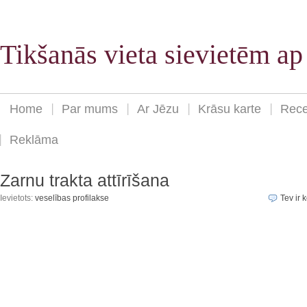
Tikšanās vieta sievietēm a
Home
Par mums
Ar Jēzu
Krāsu karte
Rece
Reklāma
Zarnu trakta attīrīšana
Ievietots:
veselības profilakse
Tev ir k