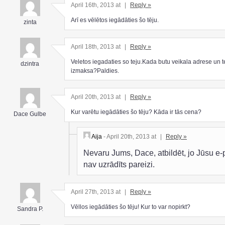
April 16th, 2013 at
|
Reply »
Arī es vēlētos iegādāties šo tēju.
zinta
April 18th, 2013 at
|
Reply »
Veletos iegadaties so teju.Kada butu veikala adrese un t
dzintra
izmaksa?Paldies.
April 20th, 2013 at
|
Reply »
Kur varētu iegādāties šo tēju? Kāda ir tās cena?
Dace Gulbe
Aija
- April 20th, 2013 at
|
Reply »
Nevaru Jums, Dace, atbildēt, jo Jūsu e-
nav uzrādīts pareizi.
April 27th, 2013 at
|
Reply »
Vēllos iegādāties šo tēju! Kur to var nopirkt?
Sandra P.