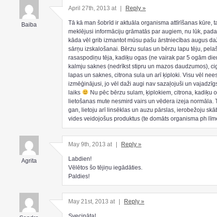
April 27th, 2013 at
|
Reply »
Tā kā man šobrīd ir aktuāla organisma attīrīšanas kūre, 
Baiba
meklējusi informāciju grāmatās par augiem, nu lūk, padal
kāda vēl grib izmantot mūsu pašu ārstniecības augus d
sārņu izskalošanai. Bērzu sulas un bērzu lapu tēju, pelaš
rasaspodiņu tēja, kadiķu ogas (ne vairak par 5 ogām die
kalmju saknes (nedrīkst stipru un mazos daudzumos), ci
lapas un saknes, citrona sula un arī ķiploki. Visu vēl ne
izmēģinājusi, jo vēl daži augi nav sazaļojuši un vajadzīg
laiks
Nu pēc bērzu sulam, ķiplokiem, citrona, kadiķu 
lietošanas mute nesmird vairs un vēdera izeja normāla. 
gan, lietoju arī linsēklas un auzu pārslas, ierobežoju sk
vides veidojošus produktus (te domāts organisma ph līm
May 9th, 2013 at
|
Reply »
Labdien!
Agrita
Vēlētos šo tējiņu iegādāties.
Paldies!
May 21st, 2013 at
|
Reply »
Svecināta!