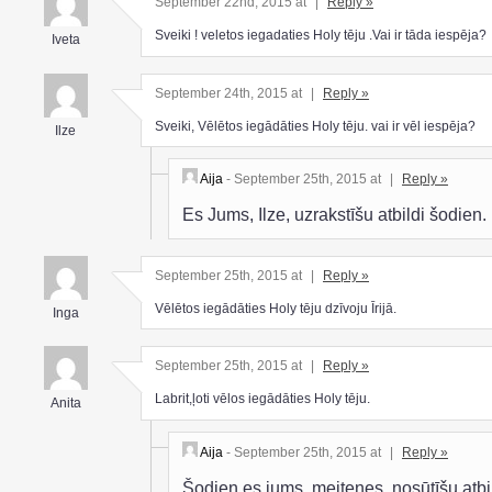
September 22nd, 2015 at
|
Reply »
Sveiki ! veletos iegadaties Holy tēju .Vai ir tāda iespēja?
Iveta
September 24th, 2015 at
|
Reply »
Sveiki, Vēlētos iegādāties Holy tēju. vai ir vēl iespēja?
Ilze
Aija
- September 25th, 2015 at
|
Reply »
Es Jums, Ilze, uzrakstīšu atbildi šodien.
September 25th, 2015 at
|
Reply »
Vēlētos iegādāties Holy tēju dzīvoju Īrijā.
Inga
September 25th, 2015 at
|
Reply »
Labrit,ļoti vēlos iegādāties Holy tēju.
Anita
Aija
- September 25th, 2015 at
|
Reply »
Šodien es jums, meitenes, nosūtīšu atbi