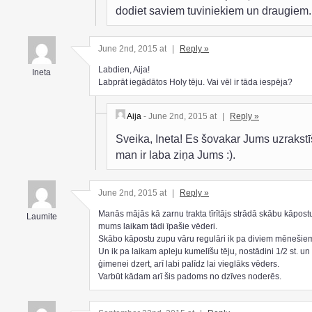
dodiet saviem tuviniekiem un draugiem.
June 2nd, 2015 at
|
Reply »
Labdien, Aija!
Ineta
Labprāt iegādātos Holy tēju. Vai vēl ir tāda iespēja?
Aija
- June 2nd, 2015 at
|
Reply »
Sveika, Ineta! Es šovakar Jums uzrakstī
man ir laba ziņa Jums :).
June 2nd, 2015 at
|
Reply »
Manās mājās kā zarnu trakta tīrītājs strādā skābu kāpost
Laumite
mums laikam tādi īpašie vēderi.
Skābo kāpostu zupu vāru regulāri ik pa diviem mēnešie
Un ik pa laikam apleju kumelīšu tēju, nostādini 1/2 st. u
ģimenei dzert, arī labi palīdz lai vieglāks vēders.
Varbūt kādam arī šis padoms no dzīves noderēs.