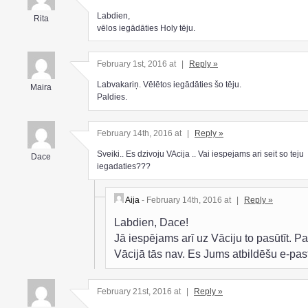
Labdien,
Rita
vēlos iegādāties Holy tēju.
February 1st, 2016 at
|
Reply »
Labvakariņ. Vēlētos iegādāties šo tēju.
Maira
Paldies.
February 14th, 2016 at
|
Reply »
Sveiki.. Es dzivoju VAcija .. Vai iespejams ari seit so teju
Dace
iegadaties???
Aija
- February 14th, 2016 at
|
Reply »
Labdien, Dace!
Jā iespējams arī uz Vāciju to pasūtīt. P
Vācijā tās nav. Es Jums atbildēšu e-pas
February 21st, 2016 at
|
Reply »