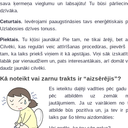
sava ķermeņa vieglumu un labsajūtu! Tu būsi pārlieci
dzīvāka.
Ceturtais.
Ievērojami paaugstināsies tavs enerģētiskais p
Uzlabosies dzīves tonuss.
Piektais.
Tu kļūsi jaunāka! Pie tam, ne tikai ārēji, bet ar
Cilvēki, kas regulāri veic attīrīšanas procedūras, pievēr
tam, ka laiks priekš viņiem it kā apstājas. Viņi sāk izskatī
labāk par vienaudžiem un, pats interesantākais, arī domāt v
daudz jaunāki cilvēki.
Kā noteikt vai zarnu trakts ir “aizsērējis”?
Es ieteiktu daļēji vadīties pēc gadu
pēc atbildēm uz zemāk min
jautājumiem. Ja uz vairākiem no 
atbilde būs pozitīva un, ja tev ir p
laiks par šo tēmu aizdomāties: