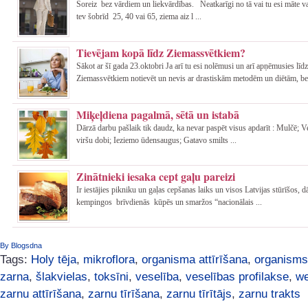
Šoreiz bez vārdiem un liekvārdības. Neatkarīgi no tā vai tu esi māte va
tev šobrīd 25, 40 vai 65, ziema aiz l ...
Tievējam kopā līdz Ziemassvētkiem?
Sākot ar šī gada 23.oktobri Ja arī tu esi nolēmusi un arī apņēmusies līdz
Ziemassvētkiem notievēt un nevis ar drastiskām metodēm un diētām, be 
Miķeļdiena pagalmā, sētā un istabā
Dārzā darbu pašlaik tik daudz, ka nevar paspēt visus apdarīt : Mulčē; 
viršu dobi; Ieziemo ūdensaugus; Gatavo smilts ...
Zinātnieki iesaka cept gaļu pareizi
Ir iestājies pikniku un gaļas cepšanas laiks un visos Latvijas stūrīšos, 
kempingos brīvdienās kūpēs un smaržos “nacionālais ...
By Blogsdna
Tags:
Holy tēja
,
mikroflora
,
organisma attīrīšana
,
organisms
zarna
,
šlakvielas
,
toksīni
,
veselība
,
veselības profilakse
,
we
zarnu attīrīšana
,
zarnu tīrīšana
,
zarnu tīrītājs
,
zarnu trakts