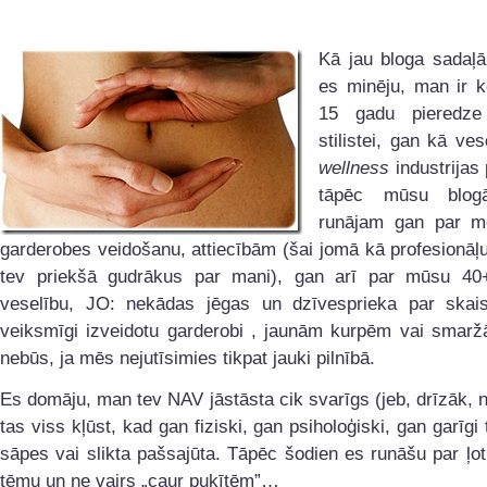
Kā jau bloga sadaļ
es minēju, man ir
15 gadu pieredz
stilistei, gan kā ves
wellness
industrijas 
tāpēc mūsu blog
runājam gan par mod
garderobes veidošanu, attiecībām (šai jomā kā profesionāļ
tev priekšā gudrākus par mani), gan arī par mūsu 40
veselību, JO: nekādas jēgas un dzīvesprieka par skaist
veiksmīgi izveidotu garderobi , jaunām kurpēm vai sma
nebūs, ja mēs nejutīsimies tikpat jauki pilnībā.
Es domāju, man tev NAV jāstāsta cik svarīgs (jeb, drīzāk, 
tas viss kļūst, kad gan fiziski, gan psiholoģiski, gan garīgi
sāpes vai slikta pašsajūta. Tāpēc šodien es runāšu par ļot
tēmu un ne vairs „caur puķītēm”…