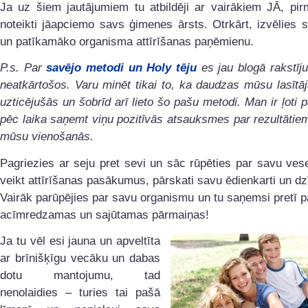
Ja uz šiem jautājumiem tu atbildēji ar vairākiem JĀ, pir
noteikti jāapciemo savs ģimenes ārsts. Otrkārt, izvēlies 
un patīkamāko organisma attīrīšanas paņēmienu.
P.s. Par
savējo metodi un Holy tēju
es jau blogā rakstīj
neatkārtošos. Varu minēt tikai to, ka daudzas mūsu lasītā
uzticējušās un šobrīd arī lieto šo pašu metodi. Man ir ļoti p
pēc laika saņemt viņu pozitīvās atsauksmes par rezultātiem
mūsu vienošanās.
Pagriezies ar seju pret sevi un sāc rūpēties par savu ves
veikt attīrīšanas pasākumus, pārskati savu ēdienkarti un dzī
Vairāk parūpējies par savu organismu un tu saņemsi pretī 
acīmredzamas un sajūtamas pārmaiņas!
Ja tu vēl esi jauna un apveltīta
ar brīnišķīgu vecāku un dabas
dotu mantojumu, tad
nenolaidies – turies tai pašā