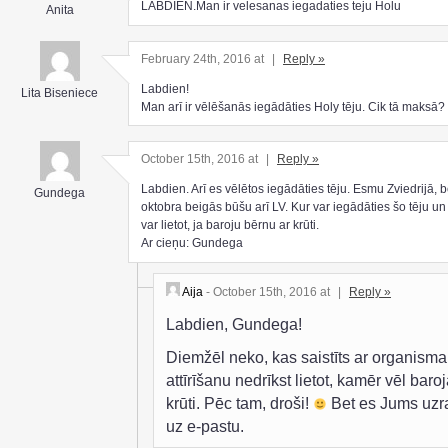
LABDIEN.Man ir velesanas iegadaties teju Holu
Anita
February 24th, 2016 at
|
Reply »
Labdien!
Lita Biseniece
Man arī ir vēlēšanās iegādāties Holy tēju. Cik tā maksā?
October 15th, 2016 at
|
Reply »
Labdien. Arī es vēlētos iegādāties tēju. Esmu Zviedrijā, b
Gundega
oktobra beigās būšu arī LV. Kur var iegādāties šo tēju un 
var lietot, ja baroju bērnu ar krūti.
Ar cieņu: Gundega
Aija
- October 15th, 2016 at
|
Reply »
Labdien, Gundega!
Diemžēl neko, kas saistīts ar organisma
attīrīšanu nedrīkst lietot, kamēr vēl baroj
krūti. Pēc tam, droši!
Bet es Jums uzr
uz e-pastu.