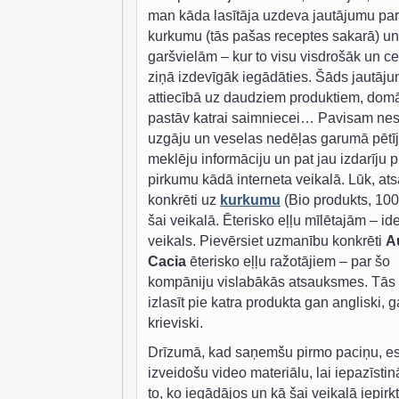
man kāda lasītāja uzdeva jautājumu par
kurkumu (tās pašas receptes sakarā) un
garšvielām – kur to visu visdrošāk un c
ziņā izdevīgāk iegādāties. Šāds jautāj
attiecībā uz daudziem produktiem, domā
pastāv katrai saimniecei… Pavisam ne
uzgāju un veselas nedēļas garumā pētīj
meklēju informāciju un pat jau izdarīju 
pirkumu kādā interneta veikalā. Lūk, at
konkrēti uz
kurkumu
(Bio produkts, 100
šai veikalā. Ēterisko eļļu mīlētajām – id
veikals. Pievērsiet uzmanību konkrēti
A
Cacia
ēterisko eļļu ražotājiem – par šo
kompāniju vislabākās atsauksmes. Tās 
izlasīt pie katra produkta gan angliski, 
krieviski.
Drīzumā, kad saņemšu pirmo paciņu, e
izveidošu video materiālu, lai iepazīstin
to, ko iegādājos un kā šai veikalā iepirk