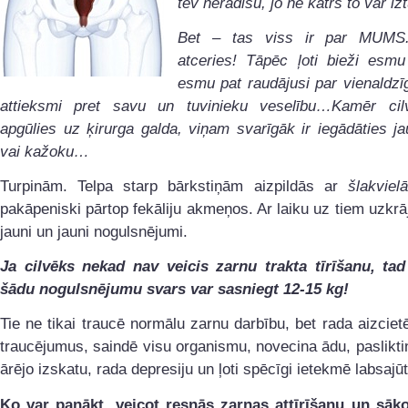
tev nerādīšu, jo ne katrs to var i
Bet – tas viss ir par MUMS
atceries! Tāpēc ļoti bieži esm
esmu pat raudājusi par vienaldzī
attieksmi pret savu un tuvinieku veselību…Kamēr ci
apgūlies uz ķirurga galda, viņam svarīgāk ir iegādāties ja
vai kažoku…
Turpinām. Telpa starp bārkstiņām aizpildās ar
šlakviel
pakāpeniski pārtop fekāliju akmeņos. Ar laiku uz tiem uzkrā
jauni un jauni nogulsnējumi.
Ja cilvēks nekad nav veicis zarnu trakta tīrīšanu, tad
šādu nogulsnējumu svars var sasniegt 12-15 kg!
Tie ne tikai traucē normālu zarnu darbību, bet rada aizcie
traucējumus, saindē visu organismu, novecina ādu, paslikti
ārējo izskatu, rada depresiju un ļoti spēcīgi ietekmē labsajūt
Ko var panākt, veicot resnās zarnas attīrīšanu un sāko