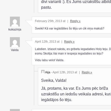
divi varianti :). Es Jums uzrakstīšu atbild
pastu.
February 25th, 2013 at
|
Reply »
Sveiki! Kā var iegādāties šo tēju un cik viņa maksā?
kukazinja
April 12th, 2013 at
|
Reply »
Labdien. Izlasot rakstu, es gribetu iegadaties Holy teju. 
Valda
esmu Skotija.Vai man ir iespeja iegadaties so teju?
Vidu labu velot Valda.
Aija
- April 12th, 2013 at
|
Reply »
Sveika, Valda!
Jā, protams, ka var. Es Jums pēc brīža
uzrakstīšu un iedošu veikala adresi, kur
iegādājos šo tēju.