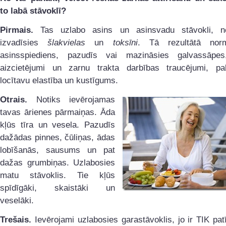
to labā stāvoklī?
Pirmais.
Tas uzlabo asins un asinsvadu stāvokli, n
izvadīsies
šlakvielas
un
toksīni
. Tā rezultātā norm
asinsspiediens, pazudīs vai mazināsies galvassāpe
aizcietējumi un zarnu trakta darbības traucējumi, pali
locītavu elastība un kustīgums.
Otrais.
Notiks ievērojamas
tavas ārienes pārmaiņas. Āda
kļūs tīra un vesela. Pazudīs
dažādas pinnes, čūliņas, ādas
lobīšanās, sausums un pat
dažas grumbiņas. Uzlabosies
matu stāvoklis. Tie kļūs
spīdīgāki, skaistāki un
veselāki.
Trešais.
Ievērojami uzlabosies garastāvoklis, jo ir TIK pat