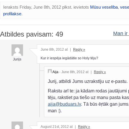
Ieraksts Friday, June 8th, 2012 plkst. ievietots
Mūsu veselība
,
vese
profilakse
.
Atbildes pavisam: 49
Man ir 
June 8th, 2012 at
|
Reply »
Kur ir iespēja iegādātie so Holy tēju?
Jurijs
Aija
- June 8th, 2012 at
|
Reply »
Jurij, atbildi Jums uzrakstīju uz e-pastu.
Rakstu arī te: ja kādam rodas jautājumi 
tēju, rakstiet pa tiešo uz manu pasta kast
aija@buduars.lv
. Tā būs ēŗtāk gan jums
man :).
August 21st, 2012 at
|
Reply »