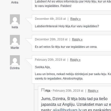
Labdien! Arī es vēlos informāciju par Holy tēju, kur un k
Antra
to varu iegādāties. Paldies!
December 4th, 2016 at
|
Reply »
Labdien!Interesē Holy tēja.Kur varu iegādāties?
Iveta
December 26th, 2018 at
|
Reply »
Es arī velos šo tēju kur var iegādāties un cena.
Marite
February 20th, 2019 at
|
Reply »
Sveika Aija,
Dzintra
Lasu un brinos, nekad nebiju dzirdejusi par sadu teju. K
varetu to iegadaties. AtrodosAnglija.
Aija
- February 20th, 2019 at
|
Reply »
Jums, Dzintra, šī tēja būtu tad pa tiešo
japasūta uz Angliju. Uzrakstiet man uz e
pastu:
aija@buduars.lv
un es paskaidro