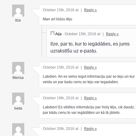
October 15th, 2016 at
|
Reply »
Man arī lūdzu tēju
Ilze
Aija
- October 15th, 2016 at
|
Reply »
Ilze, par to, kur to iegādāties, es jums
uzrakstīšu uz e-pastu.
October 15th, 2016 at
|
Reply »
Labdien. Ari es velos iegut informaciju par so teju un kur
Merisa
veida un par kadu cenu so teju var iegadaties.
October 19th, 2016 at
|
Reply »
Labdien! Es vēlētos informāciju par Holy tēju, cik daudz,
Iveta
par kādu cenu to var iegādāties un kā tā jālieto.
October 20th, 2016 at
|
Reply »