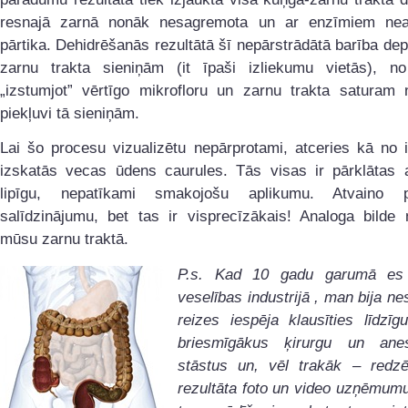
resnajā zarnā nonāk nesagremota un ar enzīmiem nea
pārtika. Dehidrēšanās rezultātā šī nepārstrādātā barība de
zarnu trakta sieniņām (it īpaši izliekumu vietās), no
„izstumjot” vērtīgo mikrofloru un zarnu trakta saturam n
piekļuvi tā sieniņām.
Lai šo procesu vizualizētu nepārprotami, atceries kā no 
izskatās vecas ūdens caurules. Tās visas ir pārklātas a
lipīgu, nepatīkami smakojošu aplikumu. Atvaino 
salīdzinājumu, bet tas ir visprecīzākais! Analoga bilde 
mūsu zarnu traktā.
P.s. Kad 10 gadu garumā es 
veselības industrijā , man bija n
reizes iespēja klausīties līdzī
briesmīgākus ķirurgu un anes
stāstus un, vēl trakāk – redzē
rezultāta foto un video uzņēmum