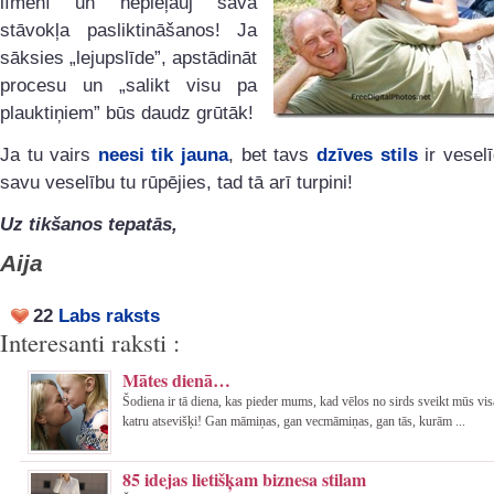
līmenī un nepieļauj sava
stāvokļa pasliktināšanos! Ja
sāksies „lejupslīde”, apstādināt
procesu un „salikt visu pa
plauktiņiem” būs daudz grūtāk!
Ja tu vairs
neesi tik jauna
, bet tavs
dzīves stils
ir vesel
savu veselību tu rūpējies, tad tā arī turpini!
Uz tikšanos tepatās,
Aija
22
Labs raksts
Interesanti raksti :
Mātes dienā…
Šodiena ir tā diena, kas pieder mums, kad vēlos no sirds sveikt mūs vi
katru atsevišķi! Gan māmiņas, gan vecmāmiņas, gan tās, kurām ...
85 idejas lietišķam biznesa stilam