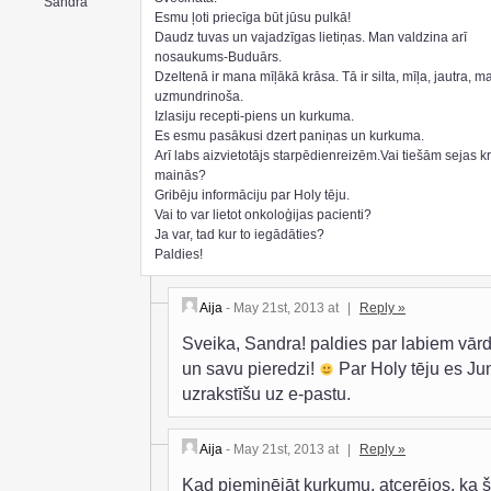
Sandra
Esmu ļoti priecīga būt jūsu pulkā!
Daudz tuvas un vajadzīgas lietiņas. Man valdzina arī
nosaukums-Buduārs.
Dzeltenā ir mana mīļākā krāsa. Tā ir silta, mīļa, jautra, m
uzmundrinoša.
Izlasiju recepti-piens un kurkuma.
Es esmu pasākusi dzert paniņas un kurkuma.
Arī labs aizvietotājs starpēdienreizēm.Vai tiešām sejas k
mainās?
Gribēju informāciju par Holy tēju.
Vai to var lietot onkoloģijas pacienti?
Ja var, tad kur to iegādāties?
Paldies!
Aija
- May 21st, 2013 at
|
Reply »
Sveika, Sandra! paldies par labiem vār
un savu pieredzi!
Par Holy tēju es J
uzrakstīšu uz e-pastu.
Aija
- May 21st, 2013 at
|
Reply »
Kad pieminējāt kurkumu, atcerējos, ka 