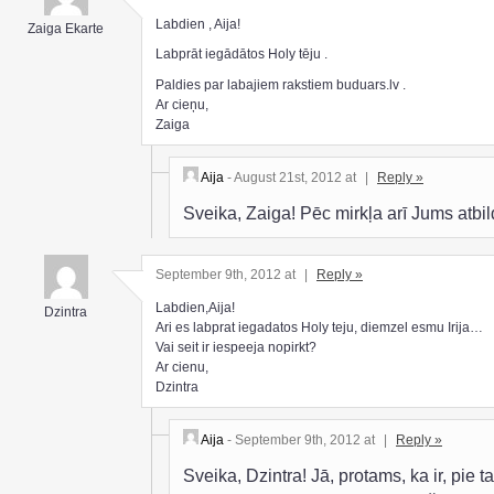
Labdien , Aija!
Zaiga Ekarte
Labprāt iegādātos Holy tēju .
Paldies par labajiem rakstiem buduars.lv .
Ar cieņu,
Zaiga
Aija
- August 21st, 2012 at
|
Reply »
Sveika, Zaiga! Pēc mirkļa arī Jums atbi
September 9th, 2012 at
|
Reply »
Labdien,Aija!
Dzintra
Ari es labprat iegadatos Holy teju, diemzel esmu Irija…
Vai seit ir iespeeja nopirkt?
Ar cienu,
Dzintra
Aija
- September 9th, 2012 at
|
Reply »
Sveika, Dzintra! Jā, protams, ka ir, pie ta