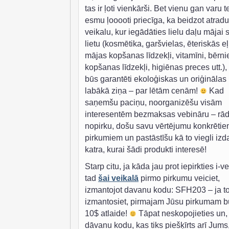
tas ir ļoti vienkārši. Bet vienu gan varu te
esmu ļooooti priecīga, ka beidzot atradu
veikalu, kur iegādāties lielu daļu mājai 
lietu (kosmētika, garšvielas, ēteriskās eļ
mājas kopšanas līdzekļi, vitamīni, bērn
kopšanas līdzekļi, higiēnas preces utt.),
būs garantēti ekoloģiskas un oriģinālas
labākā ziņa – par lētām cenām!
Kad
saņemšu paciņu, noorganizēšu visām
interesentēm bezmaksas vebināru – rād
nopirku, došu savu vērtējumu konkrēti
pirkumiem un pastāstīšu kā to viegli izda
katra, kurai šādi produkti interesē!
Starp citu, ja kāda jau prot iepirkties i-v
tad
šai veikalā
pirmo pirkumu veiciet,
izmantojot davanu kodu: SFH203 – ja t
izmantosiet, pirmajam Jūsu pirkumam b
10$ atlaide!
Tāpat neskopojieties un,
dāvanu kodu, kas tiks piešķīrts arī Jums