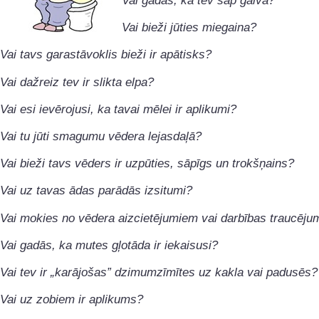
Vai gadās, ka tev sāp galva?
Vai bieži jūties miegaina?
Vai tavs garastāvoklis bieži ir apātisks?
Vai dažreiz tev ir slikta elpa?
Vai esi ievērojusi, ka tavai mēlei ir aplikumi?
Vai tu jūti smagumu vēdera lejasdaļā?
Vai bieži tavs vēders ir uzpūties, sāpīgs un trokšņains?
Vai uz tavas ādas parādās izsitumi?
Vai mokies no vēdera aizcietējumiem vai darbības traucēj
Vai gadās, ka mutes gļotāda ir iekaisusi?
Vai tev ir „karājošas” dzimumzīmītes uz kakla vai padusēs?
Vai uz zobiem ir aplikums?