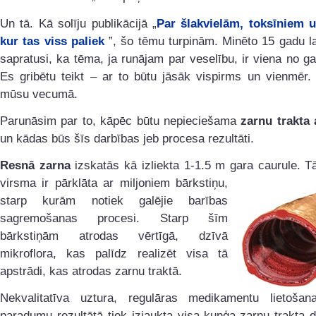
Un tā. Kā solīju publikācijā „
Par šlakvielām, toksīniem u
kur tas viss paliek
”, šo tēmu turpinām. Minēto 15 gadu 
sapratusi, ka tēma, ja runājam par veselību, ir viena no g
Es gribētu teikt – ar to būtu jāsāk vispirms un vienmēr. 
mūsu vecumā.
Parunāsim par to, kāpēc būtu nepieciešama
zarnu trakta 
un kādas būs šīs darbības jeb procesa rezultāti.
Resnā zarna
izskatās kā izliekta 1-1.5 m gara caurule. T
virsma ir pārklāta ar
miljoniem bārkstiņu,
starp kurām notiek galējie barības
sagremošanas procesi. Starp šīm
bārkstiņām atrodas vērtīgā, dzīvā
mikroflora, kas palīdz realizēt visa tā
apstrādi, kas atrodas zarnu traktā.
Nekvalitatīva uztura, regulāras medikamentu lietošana
paradumu rezultātā tiek izjaukta visa kuņģa-zarnu trakta 