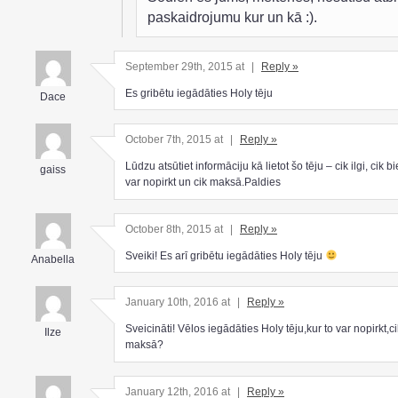
paskaidrojumu kur un kā :).
September 29th, 2015 at
|
Reply »
Es gribētu iegādāties Holy tēju
Dace
October 7th, 2015 at
|
Reply »
Lūdzu atsūtiet informāciju kā lietot šo tēju – cik ilgi, cik bi
gaiss
var nopirkt un cik maksā.Paldies
October 8th, 2015 at
|
Reply »
Sveiki! Es arī gribētu iegādāties Holy tēju
Anabella
January 10th, 2016 at
|
Reply »
Sveicināti! Vēlos iegādāties Holy tēju,kur to var nopirkt,ci
Ilze
maksā?
January 12th, 2016 at
|
Reply »