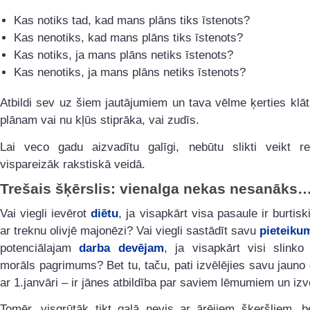
Kas notiks tad, kad mans plāns tiks īstenots?
Kas nenotiks, kad mans plāns tiks īstenots?
Kas notiks, ja mans plāns netiks īstenots?
Kas nenotiks, ja mans plāns netiks īstenots?
Atbildi sev uz šiem jautājumiem un tava vēlme ķerties klā
plānam vai nu kļūs stiprāka, vai zudīs.
Lai veco gadu aizvadītu galīgi, nebūtu slikti veikt 
vispareizāk rakstiskā veidā.
Trešais šķērslis: vienalga nekas nesanāks
Vai viegli ievērot
diētu
, ja visapkārt visa pasaule ir burtisk
ar treknu olivjē majonēzi? Vai viegli sastādīt savu
pieteikum
potenciālajam
darba devējam
, ja visapkārt visi slinko
morāls pagrimums? Bet tu, taču, pati izvēlējies savu jauno 
ar 1.janvāri – ir jānes atbildība par saviem lēmumiem un iz
Tomēr, visgrūtāk tikt galā nevis ar ārējiem šķeršļiem, b