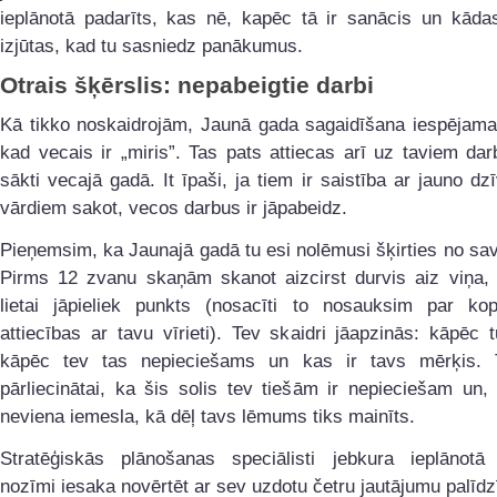
ieplānotā padarīts, kas nē, kapēc tā ir sanācis un kādas
izjūtas, kad tu sasniedz panākumus.
Otrais šķērslis: nepabeigtie darbi
Kā tikko noskaidrojām, Jaunā gada sagaidīšana iespējama 
kad vecais ir „miris”. Tas pats attiecas arī uz taviem da
sākti vecajā gadā. It īpaši, ja tiem ir saistība ar jauno dzī
vārdiem sakot, vecos darbus ir jāpabeidz.
Pieņemsim, ka Jaunajā gadā tu esi nolēmusi šķirties no sa
Pirms 12 zvanu skaņām skanot aizcirst durvis aiz viņa, i
lietai jāpieliek punkts (nosacīti to nosauksim par kop
attiecības ar tavu vīrieti). Tev skaidri jāapzinās: kāpēc t
kāpēc tev tas nepieciešams un kas ir tavs mērķis. 
pārliecinātai, ka šis solis tev tiešām ir nepieciešam un
neviena iemesla, kā dēļ tavs lēmums tiks mainīts.
Stratēģiskās plānošanas speciālisti jebkura ieplānotā
nozīmi iesaka novērtēt ar sev uzdotu četru jautājumu palīdz