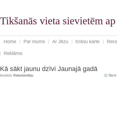
Tikšanās vieta sievietēm a
Home
Par mums
Ar Jēzu
Krāsu karte
Rece
Reklāma
Kā sākt jaunu dzīvi Jaunajā gadā
Ievietots:
Rekomendēju
Tev ir