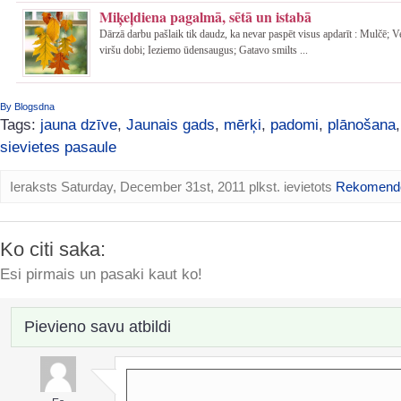
Miķeļdiena pagalmā, sētā un istabā
Dārzā darbu pašlaik tik daudz, ka nevar paspēt visus apdarīt : Mulčē; 
viršu dobi; Ieziemo ūdensaugus; Gatavo smilts ...
By Blogsdna
Tags:
jauna dzīve
,
Jaunais gads
,
mērķi
,
padomi
,
plānošana
sievietes pasaule
Ieraksts Saturday, December 31st, 2011 plkst. ievietots
Rekomend
Ko citi saka:
Esi pirmais un pasaki kaut ko!
Pievieno savu atbildi