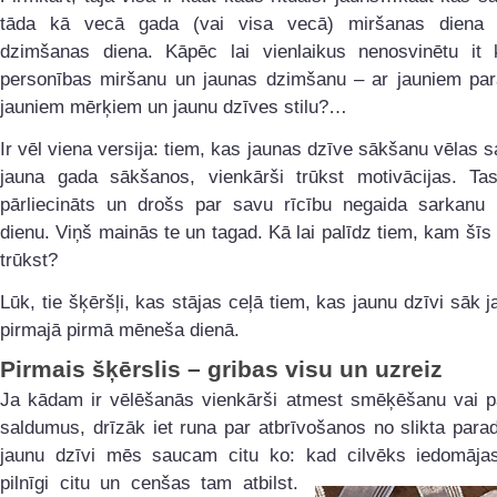
tāda kā vecā gada (vai visa vecā) miršanas diena 
dzimšanas diena. Kāpēc lai vienlaikus nenosvinētu it
personības miršanu un jaunas dzimšanu – ar jauniem pa
jauniem mērķiem un jaunu dzīves stilu?…
Ir vēl viena versija: tiem, kas jaunas dzīve sākšanu vēlas sa
jauna gada sākšanos, vienkārši trūkst motivācijas. Tas
pārliecināts un drošs par savu rīcību negaida sarkanu 
dienu. Viņš mainās te un tagad. Kā lai palīdz tiem, kam šīs
trūkst?
Lūk, tie šķēršļi, kas stājas ceļā tiem, kas jaunu dzīvi sāk 
pirmajā pirmā mēneša dienā.
Pirmais šķērslis – gribas visu un uzreiz
Ja kādam ir vēlēšanās vienkārši atmest smēķēšanu vai pā
saldumus, drīzāk iet runa par atbrīvošanos no slikta par
jaunu dzīvi mēs saucam citu ko: kad cilvēks iedomāja
pilnīgi citu
un cenšas tam atbilst.