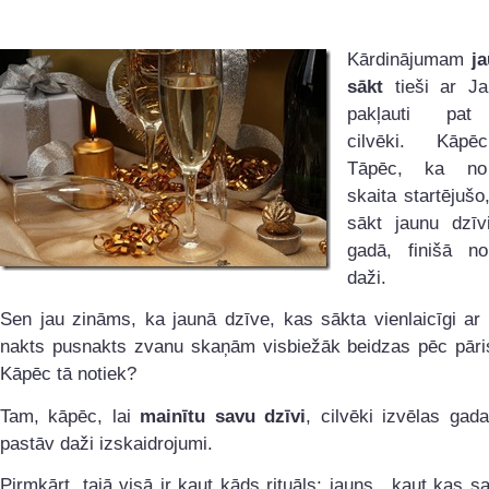
Kārdinājumam
ja
sākt
tieši ar J
pakļauti pat 
cilvēki. Kāpē
Tāpēc, ka no
skaita startējuš
sākt jaunu dzīv
gadā, finišā no
daži.
Sen jau zināms, ka jaunā dzīve, kas sākta vienlaicīgi ar
nakts pusnakts zvanu skaņām visbiežāk beidzas pēc pāri
Kāpēc tā notiek?
Tam, kāpēc, lai
mainītu savu dzīvi
, cilvēki izvēlas ga
pastāv daži izskaidrojumi.
Pirmkārt, tajā visā ir kaut kāds rituāls: jauns…kaut kas