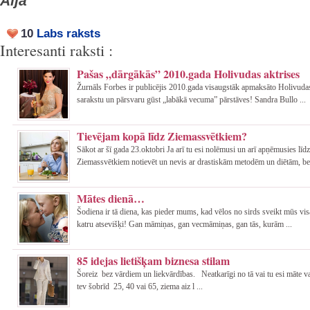
Aija
10
Labs raksts
Interesanti raksti :
Pašas „dārgākās” 2010.gada Holivudas aktrises
Žurnāls Forbes ir publicējis 2010.gada visaugstāk apmaksāto Holivudas
sarakstu un pārsvaru gūst „labākā vecuma” pārstāves! Sandra Bullo ...
Tievējam kopā līdz Ziemassvētkiem?
Sākot ar šī gada 23.oktobri Ja arī tu esi nolēmusi un arī apņēmusies līdz
Ziemassvētkiem notievēt un nevis ar drastiskām metodēm un diētām, be 
Mātes dienā…
Šodiena ir tā diena, kas pieder mums, kad vēlos no sirds sveikt mūs vi
katru atsevišķi! Gan māmiņas, gan vecmāmiņas, gan tās, kurām ...
85 idejas lietišķam biznesa stilam
Šoreiz bez vārdiem un liekvārdības. Neatkarīgi no tā vai tu esi māte va
tev šobrīd 25, 40 vai 65, ziema aiz l ...