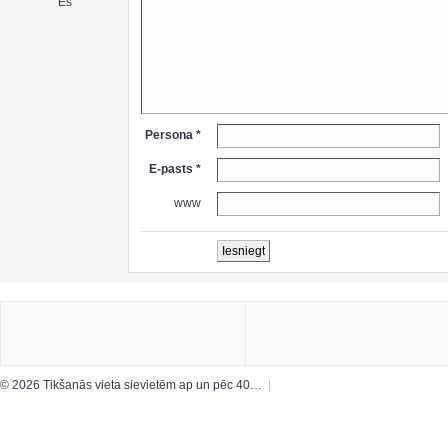
Es
Persona *
E-pasts *
www
© 2026 Tikšanās vieta sievietēm ap un pēc 40…
|