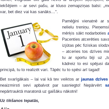
iekšējiem – ar sevi pašu, ar kluso zemapziņas balsi: „mē
var, bet diez vai kas sanāks…”.
Pamēģini vienatnē ar s
nelielu treniņu. Pieņems
mērķis sākt nodarboties
Pacenties atcerēties sav
izjūtas pēc fiziskas slodz
– atceries tos dzīves mi
tu ar sportu biji uz „t
kādreiz to esi spējusi dar
principā, tu to realizēt vari. Tāpēc tu to spēsi arī tagad!
Bet svarīgākais – lai vai kā tev veiktos ar
jaunas dzīves
neaizmirsti sevi apbalvot par sasniegto! Nepārvērt
s
nepārtrauktā maratonā uz gaišāku nākotni!
Uz tikšanos tepatās,