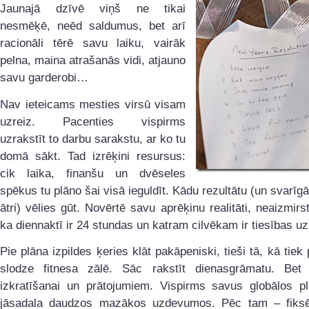
Jaunajā dzīvē viņš ne tikai
nesmēķē, neēd saldumus, bet arī
racionāli tērē savu laiku, vairāk
pelna, maina atrašanās vidi, atjauno
savu garderobi…
Nav ieteicams mesties virsū visam
uzreiz. Pacenties vispirms
uzrakstīt to darbu sarakstu, ar ko tu
domā sākt. Tad izrēķini resursus:
cik laika, finanšu un dvēseles
spēkus tu plāno šai visā ieguldīt. Kādu rezultātu (un svarīgā
ātri) vēlies gūt. Novērtē savu aprēķinu realitāti, neaizmirst
ka diennaktī ir 24 stundas un katram cilvēkam ir tiesības uz
Pie plāna izpildes ķeries klāt pakāpeniski, tieši tā, kā tiek 
slodze fitnesa zālē. Sāc rakstīt dienasgrāmatu. Bet
izkratīšanai un prātojumiem. Vispirms savus globālos p
jāsadala daudzos mazākos uzdevumos. Pēc tam – fiks