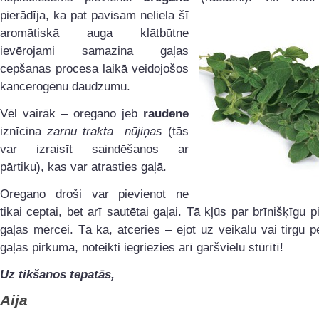
pierādīja, ka pat pavisam neliela šī
aromātiskā auga klātbūtne
ievērojami samazina gaļas
cepšanas procesa laikā veidojošos
kancerogēnu daudzumu.
Vēl vairāk – oregano jeb
raudene
iznīcina
zarnu trakta nūjiņas
(tās
var izraisīt saindēšanos ar
pārtiku), kas var atrasties gaļā.
Oregano droši var pievienot ne
tikai ceptai, bet arī sautētai gaļai. Tā kļūs par brīnišķīgu p
gaļas mērcei. Tā ka, atceries – ejot uz veikalu vai tirgu p
gaļas pirkuma, noteikti iegriezies arī garšvielu stūrītī!
Uz tikšanos tepatās,
Aija