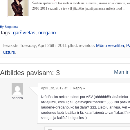
Šodien apskatīsim tos mēteļu modeļus, siluetus, krāsas un audumus, ka
2010-2011 sezonā. Ja tev vēl jāizvēlas jaunā pavasara mēteļa mod ...
By Blogsdna
Tags:
garšvielas
,
oregano
Ieraksts Tuesday, April 26th, 2011 plkst. ievietots
Mūsu veselība
,
P
uzturs
.
Atbildes pavisam: 3
Man ir 
April 1st, 2012 at
|
Reply »
Izrādās, ka neko nezinot par ASV (ohhhhh!!!) zinātnieku
sandra
atklājumu, esmu gaļu gatavojusi “pareizi” :):):). Nu patīk 
raudene-oregano, ko lai dara? :):):). Lietoju arī tējā. Vēl –
raudenes labā īpašiba ir tā, ka arī ziemā to var “izkasīt” n
sniega, ja kaltētā beigusies.:)