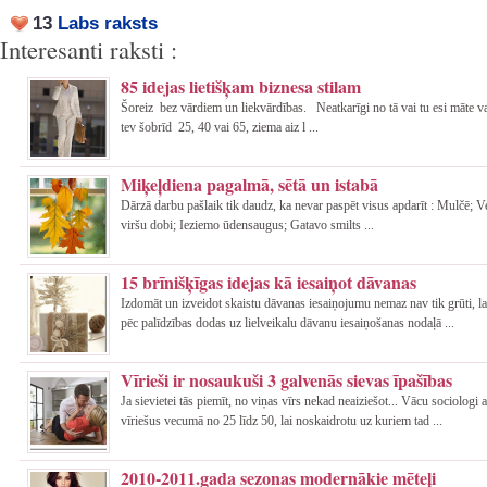
13
Labs raksts
Interesanti raksti :
85 idejas lietišķam biznesa stilam
Šoreiz bez vārdiem un liekvārdības. Neatkarīgi no tā vai tu esi māte va
tev šobrīd 25, 40 vai 65, ziema aiz l ...
Miķeļdiena pagalmā, sētā un istabā
Dārzā darbu pašlaik tik daudz, ka nevar paspēt visus apdarīt : Mulčē; 
viršu dobi; Ieziemo ūdensaugus; Gatavo smilts ...
15 brīnišķīgas idejas kā iesaiņot dāvanas
Izdomāt un izveidot skaistu dāvanas iesaiņojumu nemaz nav tik grūti, l
pēc palīdzības dodas uz lielveikalu dāvanu iesaiņošanas nodaļā ...
Vīrieši ir nosaukuši 3 galvenās sievas īpašības
Ja sievietei tās piemīt, no viņas vīrs nekad neaiziešot... Vācu sociologi 
vīriešus vecumā no 25 līdz 50, lai noskaidrotu uz kuriem tad ...
2010-2011.gada sezonas modernākie mēteļi