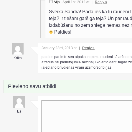
Aija
- April 1st, 2012 at
|
Reply »
Sveika,Sandra! Padalies kā tu raudeni l
tējā? Ir tiešām garšīga tēja? Un par ra
izdabūšanu no zem sniega nemaz nezi
Paldies!
January 23rd, 2013 at
|
Reply »
paldies par info. sen atpakaļ nopirku raudeni. tā arī nee
Krika
atradusi tai pielietojumu- nezināju ko ar to darīt. tagad z
jāieplāno brīvdienās vīram uzšmorēt ribiņas.
Pievieno savu atbildi
Es