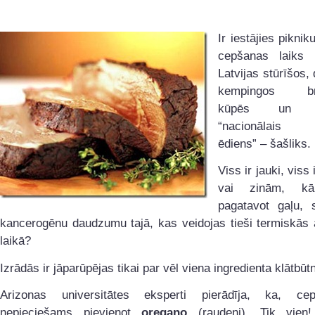
Ir iestājies piknik
cepšanas laiks 
Latvijas stūrīšos,
kempingos brī
kūpēs un s
“nacionālais 
ēdiens” – šašliks.
Viss ir jauki, viss i
vai zinām, kā
pagatavot gaļu, 
kancerogēnu daudzumu tajā, kas veidojas tieši termiskās 
laikā?
Izrādās ir jāparūpējas tikai par vēl viena ingredienta klātbū
Arizonas universitātes eksperti pierādīja, ka, ce
nepieciešams pievienot
oregano
(raudeni). Tik vien!