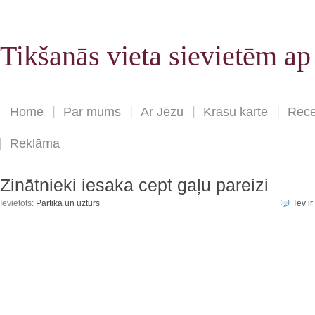
Tikšanās vieta sievietēm a
Home
Par mums
Ar Jēzu
Krāsu karte
Rece
Reklāma
Zinātnieki iesaka cept gaļu pareizi
Ievietots:
Pārtika un uzturs
Tev ir