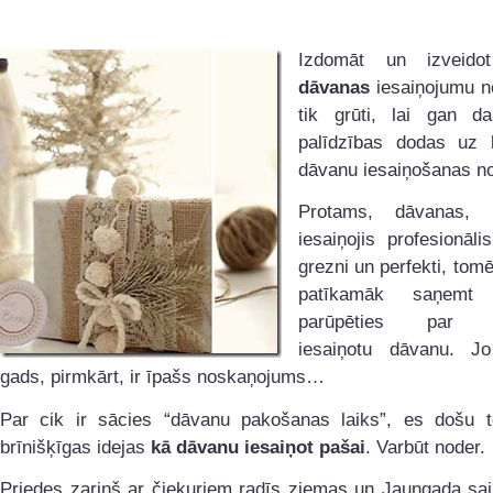
Izdomāt un izveidot
dāvanas
iesaiņojumu 
tik grūti, lai gan d
palīdzības dodas uz li
dāvanu iesaiņošanas n
Protams, dāvanas, 
iesaiņojis profesionāli
grezni un perfekti, tomē
patīkamāk saņemt
parūpēties par pa
iesaiņotu dāvanu. J
gads, pirmkārt, ir īpašs noskaņojums…
Par cik ir sācies “dāvanu pakošanas laiks”, es došu 
brīnišķīgas idejas
kā dāvanu iesaiņot pašai
. Varbūt noder.
Priedes zariņš ar čiekuriem radīs ziemas un Jaungada saj