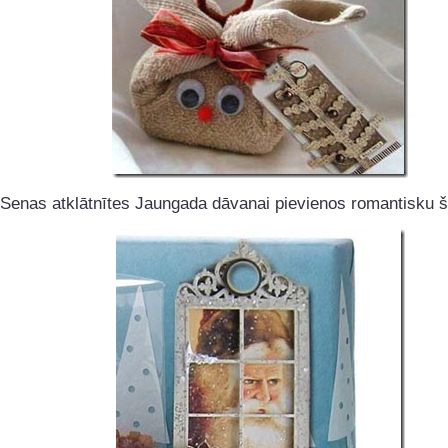
Senas atklātnītes Jaungada dāvanai pievienos romantisku 