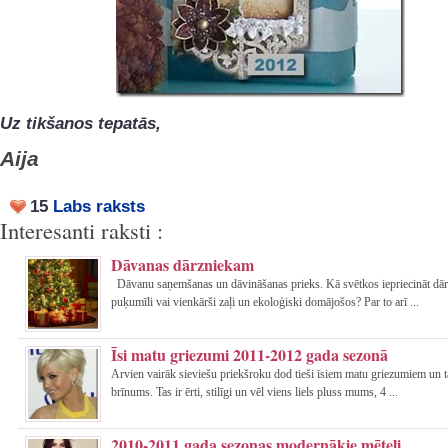
Uz tikšanos tepatās,
Aija
15
Labs raksts
Interesanti raksti :
Dāvanas dārzniekam
Dāvanu saņemšanas un dāvināšanas prieks. Kā svētkos iepriecināt dār
puķumīli vai vienkārši zaļi un ekoloģiski domājošos? Par to arī ...
Īsi matu griezumi 2011-2012 gada sezonā
Arvien vairāk sieviešu priekšroku dod tieši īsiem matu griezumiem un 
brīnums. Tas ir ērti, stilīgi un vēl viens liels pluss mums, 4 ...
2010-2011.gada sezonas modernākie mēteļi