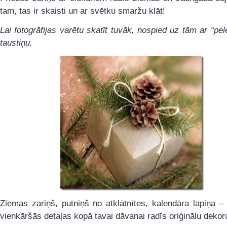
tam, tas ir skaisti un ar svētku smaržu klāt!
Lai fotogrāfijas varētu skatīt tuvāk, nospied uz tām ar “pel
taustiņu.
Ziemas zariņš, putniņš no atklātnītes, kalendāra lapiņa –
vienkāršās detaļas kopā tavai dāvanai radīs oriģinālu dekor