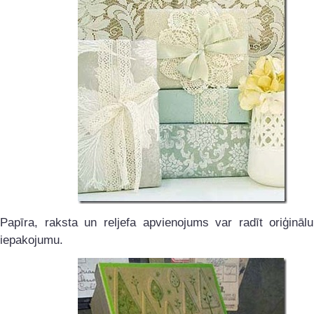
Papīra, raksta un reljefa apvienojums var radīt oriģināl
iepakojumu.