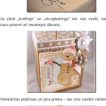
Ja vārdi „kvillings” un „skrapbukings” tev nav sveši, ta
savu prasmi arī iesaiņojot dāvanu.
Vienkāršas podziņas un jūra prieka – tas viss savām rokām