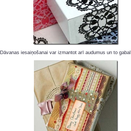
Dāvanas iesaiņošanai var izmantot arī audumus un to gabal