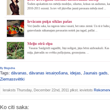
Šodien apskatīsim tos mēteļu modeļus, siluetus, krāsas un audumus, ka
2010-2011 sezonā. Ja tev vēl jāizvēlas jaunā pavasara mēteļa mod ...
Ievācam puķu sēklas pašas
Veci ļaudis saka, ka ragavas taisa vasarā, bet ratus ziemā. Un tā ir balta 
gatavošanās nākamajam pavasarim notiek jau tagad, pašlai ...
Meiju otrā elpa
Vasaras Saulgrieži sagaidīti, Jāņi nolīgoti, jāņu bērni aizbraukuši. Kas 
māja, jāatvadās no svētku pušķojuma, greznojuma. ...
By Blogsdna
Tags:
dāvanas
,
dāvanas iesaiņošana
,
idejas
,
Jaunais gads
,
Ziemassvētki
Ieraksts Thursday, December 22nd, 2011 plkst. ievietots
Rekomen
Ko citi saka: