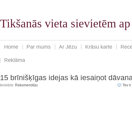
Tikšanās vieta sievietēm a
Home
Par mums
Ar Jēzu
Krāsu karte
Rece
Reklāma
15 brīnišķīgas idejas kā iesaiņot dāvan
Ievietots:
Rekomendēju
Tev ir