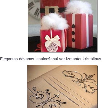
Elegantas dāvanas iesaiņošanai var izmantot kristāliņus.