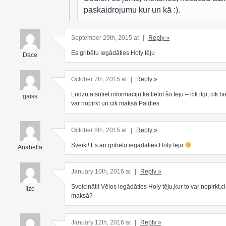
paskaidrojumu kur un kā :).
September 29th, 2015 at
|
Reply »
Es gribētu iegādāties Holy tēju
Dace
October 7th, 2015 at
|
Reply »
Lūdzu atsūtiet informāciju kā lietot šo tēju – cik ilgi, cik bi
gaiss
var nopirkt un cik maksā.Paldies
October 8th, 2015 at
|
Reply »
Sveiki! Es arī gribētu iegādāties Holy tēju
Anabella
January 10th, 2016 at
|
Reply »
Sveicināti! Vēlos iegādāties Holy tēju,kur to var nopirkt,ci
Ilze
maksā?
January 12th, 2016 at
|
Reply »