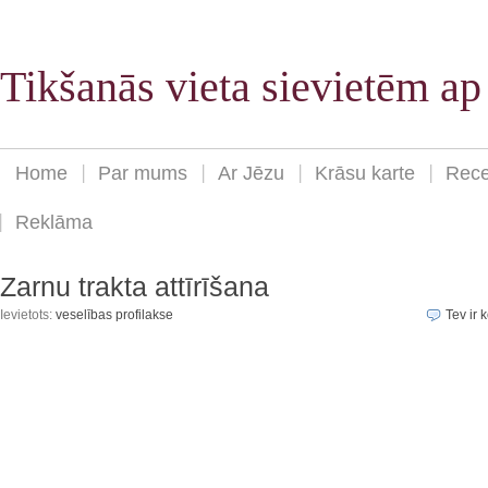
Tikšanās vieta sievietēm a
Home
Par mums
Ar Jēzu
Krāsu karte
Rece
Reklāma
Zarnu trakta attīrīšana
Ievietots:
veselības profilakse
Tev ir k