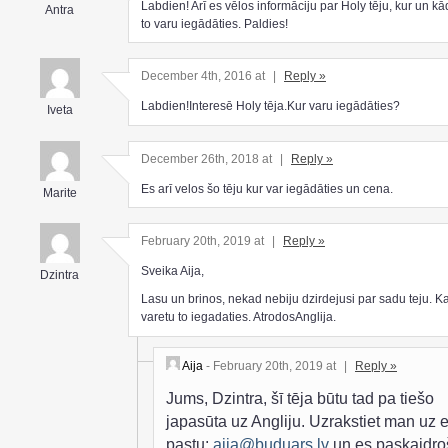
Labdien! Arī es vēlos informāciju par Holy tēju, kur un k
Antra
to varu iegādāties. Paldies!
December 4th, 2016 at
|
Reply »
Labdien!Interesē Holy tēja.Kur varu iegādāties?
Iveta
December 26th, 2018 at
|
Reply »
Es arī velos šo tēju kur var iegādāties un cena.
Marite
February 20th, 2019 at
|
Reply »
Sveika Aija,
Dzintra
Lasu un brinos, nekad nebiju dzirdejusi par sadu teju. K
varetu to iegadaties. AtrodosAnglija.
Aija
- February 20th, 2019 at
|
Reply »
Jums, Dzintra, šī tēja būtu tad pa tiešo
japasūta uz Angliju. Uzrakstiet man uz e
pastu:
aija@buduars.lv
un es paskaidro