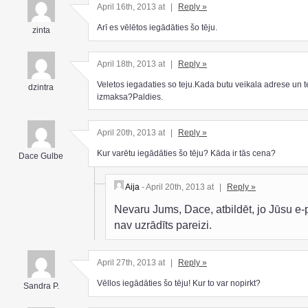
April 16th, 2013 at
|
Reply »
Arī es vēlētos iegādāties šo tēju.
zinta
April 18th, 2013 at
|
Reply »
Veletos iegadaties so teju.Kada butu veikala adrese un t
dzintra
izmaksa?Paldies.
April 20th, 2013 at
|
Reply »
Kur varētu iegādāties šo tēju? Kāda ir tās cena?
Dace Gulbe
Aija
- April 20th, 2013 at
|
Reply »
Nevaru Jums, Dace, atbildēt, jo Jūsu e-
nav uzrādīts pareizi.
April 27th, 2013 at
|
Reply »
Vēllos iegādāties šo tēju! Kur to var nopirkt?
Sandra P.