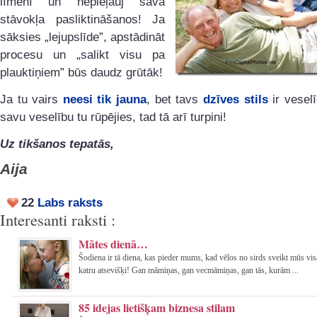
līmenī un nepieļauj sava
stāvokļa pasliktināšanos! Ja
sāksies „lejupslīde”, apstādināt
procesu un „salikt visu pa
plauktiņiem” būs daudz grūtāk!
Ja tu vairs
neesi tik jauna
, bet tavs
dzīves stils
ir vesel
savu veselību tu rūpējies, tad tā arī turpini!
Uz tikšanos tepatās,
Aija
22
Labs raksts
Interesanti raksti :
Mātes dienā…
Šodiena ir tā diena, kas pieder mums, kad vēlos no sirds sveikt mūs vi
katru atsevišķi! Gan māmiņas, gan vecmāmiņas, gan tās, kurām ...
85 idejas lietišķam biznesa stilam