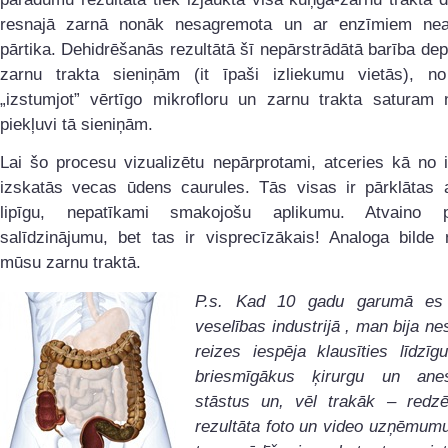
resnajā zarnā nonāk nesagremota un ar enzīmiem nea
pārtika. Dehidrēšanās rezultātā šī nepārstrādātā barība de
zarnu trakta sieniņām (it īpaši izliekumu vietās), no
„izstumjot” vērtīgo mikrofloru un zarnu trakta saturam n
piekļuvi tā sieniņām.
Lai šo procesu vizualizētu nepārprotami, atceries kā no 
izskatās vecas ūdens caurules. Tās visas ir pārklātas a
lipīgu, nepatīkami smakojošu aplikumu. Atvaino 
salīdzinājumu, bet tas ir visprecīzākais! Analoga bilde 
mūsu zarnu traktā.
P.s. Kad 10 gadu garumā es 
veselības industrijā , man bija n
reizes iespēja klausīties līdzī
briesmīgākus ķirurgu un anes
stāstus un, vēl trakāk – redzē
rezultāta foto un video uzņēmum