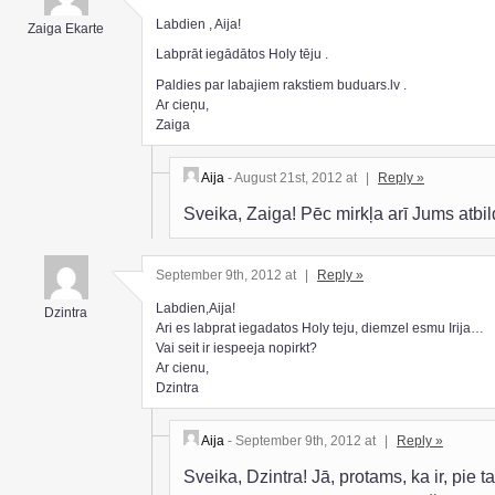
Labdien , Aija!
Zaiga Ekarte
Labprāt iegādātos Holy tēju .
Paldies par labajiem rakstiem buduars.lv .
Ar cieņu,
Zaiga
Aija
- August 21st, 2012 at
|
Reply »
Sveika, Zaiga! Pēc mirkļa arī Jums atbi
September 9th, 2012 at
|
Reply »
Labdien,Aija!
Dzintra
Ari es labprat iegadatos Holy teju, diemzel esmu Irija…
Vai seit ir iespeeja nopirkt?
Ar cienu,
Dzintra
Aija
- September 9th, 2012 at
|
Reply »
Sveika, Dzintra! Jā, protams, ka ir, pie ta