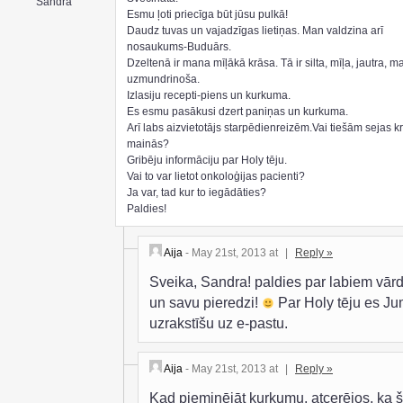
Sandra
Esmu ļoti priecīga būt jūsu pulkā!
Daudz tuvas un vajadzīgas lietiņas. Man valdzina arī
nosaukums-Buduārs.
Dzeltenā ir mana mīļākā krāsa. Tā ir silta, mīļa, jautra, m
uzmundrinoša.
Izlasiju recepti-piens un kurkuma.
Es esmu pasākusi dzert paniņas un kurkuma.
Arī labs aizvietotājs starpēdienreizēm.Vai tiešām sejas k
mainās?
Gribēju informāciju par Holy tēju.
Vai to var lietot onkoloģijas pacienti?
Ja var, tad kur to iegādāties?
Paldies!
Aija
- May 21st, 2013 at
|
Reply »
Sveika, Sandra! paldies par labiem vār
un savu pieredzi!
Par Holy tēju es J
uzrakstīšu uz e-pastu.
Aija
- May 21st, 2013 at
|
Reply »
Kad pieminējāt kurkumu, atcerējos, ka 