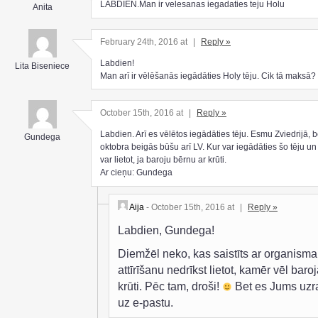
LABDIEN.Man ir velesanas iegadaties teju Holu
Anita
February 24th, 2016 at
|
Reply »
Labdien!
Lita Biseniece
Man arī ir vēlēšanās iegādāties Holy tēju. Cik tā maksā?
October 15th, 2016 at
|
Reply »
Labdien. Arī es vēlētos iegādāties tēju. Esmu Zviedrijā, b
Gundega
oktobra beigās būšu arī LV. Kur var iegādāties šo tēju un 
var lietot, ja baroju bērnu ar krūti.
Ar cieņu: Gundega
Aija
- October 15th, 2016 at
|
Reply »
Labdien, Gundega!
Diemžēl neko, kas saistīts ar organisma
attīrīšanu nedrīkst lietot, kamēr vēl baroj
krūti. Pēc tam, droši!
Bet es Jums uzr
uz e-pastu.