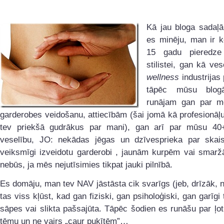
Kā jau bloga sadaļ
es minēju, man ir
15 gadu pieredz
stilistei, gan kā ves
wellness
industrijas 
tāpēc mūsu blog
runājam gan par mod
garderobes veidošanu, attiecībām (šai jomā kā profesionāļ
tev priekšā gudrākus par mani), gan arī par mūsu 40
veselību, JO: nekādas jēgas un dzīvesprieka par skaist
veiksmīgi izveidotu garderobi , jaunām kurpēm vai sma
nebūs, ja mēs nejutīsimies tikpat jauki pilnībā.
Es domāju, man tev NAV jāstāsta cik svarīgs (jeb, drīzāk, 
tas viss kļūst, kad gan fiziski, gan psiholoģiski, gan garīgi
sāpes vai slikta pašsajūta. Tāpēc šodien es runāšu par ļot
tēmu un ne vairs „caur puķītēm”…