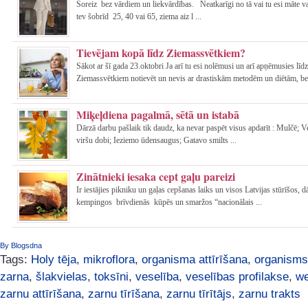
Šoreiz bez vārdiem un liekvārdības. Neatkarīgi no tā vai tu esi māte va
tev šobrīd 25, 40 vai 65, ziema aiz l ...
Tievējam kopā līdz Ziemassvētkiem?
Sākot ar šī gada 23.oktobri Ja arī tu esi nolēmusi un arī apņēmusies līdz
Ziemassvētkiem notievēt un nevis ar drastiskām metodēm un diētām, be 
Miķeļdiena pagalmā, sētā un istabā
Dārzā darbu pašlaik tik daudz, ka nevar paspēt visus apdarīt : Mulčē; 
viršu dobi; Ieziemo ūdensaugus; Gatavo smilts ...
Zinātnieki iesaka cept gaļu pareizi
Ir iestājies pikniku un gaļas cepšanas laiks un visos Latvijas stūrīšos, 
kempingos brīvdienās kūpēs un smaržos “nacionālais ...
By Blogsdna
Tags:
Holy tēja
,
mikroflora
,
organisma attīrīšana
,
organisms
zarna
,
šlakvielas
,
toksīni
,
veselība
,
veselības profilakse
,
we
zarnu attīrīšana
,
zarnu tīrīšana
,
zarnu tīrītājs
,
zarnu trakts