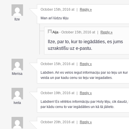
October 15th, 2016 at
|
Reply »
Man arī lūdzu tēju
Ilze
Aija
- October 15th, 2016 at
|
Reply »
Ilze, par to, kur to iegādāties, es jums
uzrakstīšu uz e-pastu.
October 15th, 2016 at
|
Reply »
Labdien. Ari es velos iegut informaciju par so teju un kur
Merisa
veida un par kadu cenu so teju var iegadaties.
October 19th, 2016 at
|
Reply »
Labdien! Es vēlētos informāciju par Holy tēju, cik daudz,
Iveta
par kādu cenu to var iegādāties un kā tā jālieto.
October 20th, 2016 at
|
Reply »