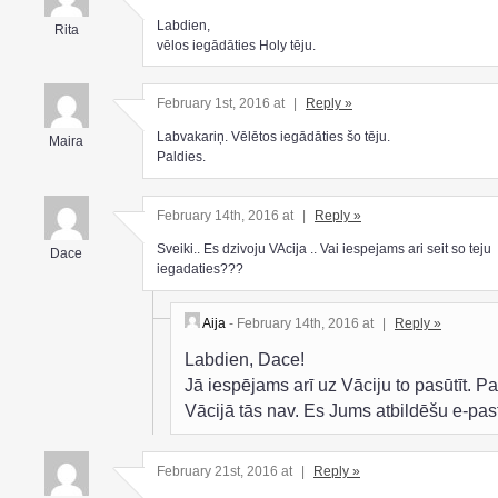
Labdien,
Rita
vēlos iegādāties Holy tēju.
February 1st, 2016 at
|
Reply »
Labvakariņ. Vēlētos iegādāties šo tēju.
Maira
Paldies.
February 14th, 2016 at
|
Reply »
Sveiki.. Es dzivoju VAcija .. Vai iespejams ari seit so teju
Dace
iegadaties???
Aija
- February 14th, 2016 at
|
Reply »
Labdien, Dace!
Jā iespējams arī uz Vāciju to pasūtīt. P
Vācijā tās nav. Es Jums atbildēšu e-pas
February 21st, 2016 at
|
Reply »