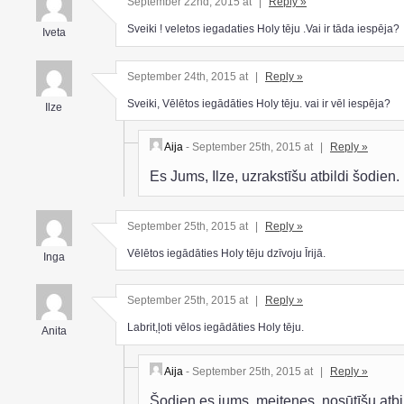
September 22nd, 2015 at
|
Reply »
Sveiki ! veletos iegadaties Holy tēju .Vai ir tāda iespēja?
Iveta
September 24th, 2015 at
|
Reply »
Sveiki, Vēlētos iegādāties Holy tēju. vai ir vēl iespēja?
Ilze
Aija
- September 25th, 2015 at
|
Reply »
Es Jums, Ilze, uzrakstīšu atbildi šodien.
September 25th, 2015 at
|
Reply »
Vēlētos iegādāties Holy tēju dzīvoju Īrijā.
Inga
September 25th, 2015 at
|
Reply »
Labrit,ļoti vēlos iegādāties Holy tēju.
Anita
Aija
- September 25th, 2015 at
|
Reply »
Šodien es jums, meitenes, nosūtīšu atbi