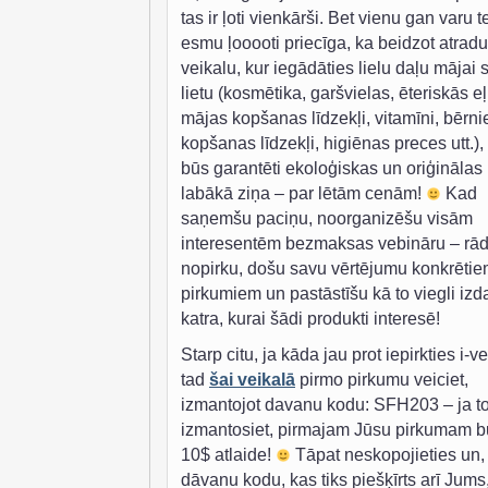
tas ir ļoti vienkārši. Bet vienu gan varu te
esmu ļooooti priecīga, ka beidzot atradu
veikalu, kur iegādāties lielu daļu mājai 
lietu (kosmētika, garšvielas, ēteriskās eļ
mājas kopšanas līdzekļi, vitamīni, bērn
kopšanas līdzekļi, higiēnas preces utt.),
būs garantēti ekoloģiskas un oriģinālas
labākā ziņa – par lētām cenām!
Kad
saņemšu paciņu, noorganizēšu visām
interesentēm bezmaksas vebināru – rād
nopirku, došu savu vērtējumu konkrēti
pirkumiem un pastāstīšu kā to viegli izda
katra, kurai šādi produkti interesē!
Starp citu, ja kāda jau prot iepirkties i-v
tad
šai veikalā
pirmo pirkumu veiciet,
izmantojot davanu kodu: SFH203 – ja t
izmantosiet, pirmajam Jūsu pirkumam b
10$ atlaide!
Tāpat neskopojieties un,
dāvanu kodu, kas tiks piešķīrts arī Jums