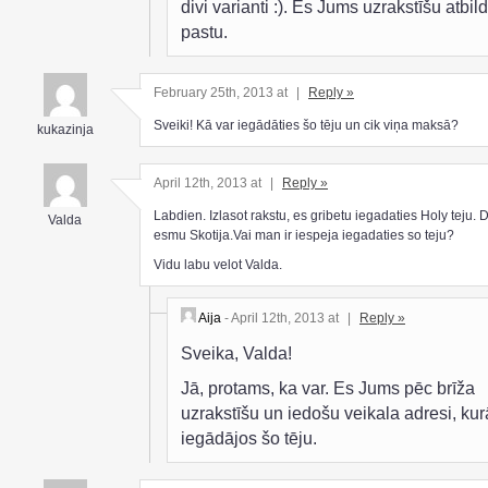
divi varianti :). Es Jums uzrakstīšu atbild
pastu.
February 25th, 2013 at
|
Reply »
Sveiki! Kā var iegādāties šo tēju un cik viņa maksā?
kukazinja
April 12th, 2013 at
|
Reply »
Labdien. Izlasot rakstu, es gribetu iegadaties Holy teju. 
Valda
esmu Skotija.Vai man ir iespeja iegadaties so teju?
Vidu labu velot Valda.
Aija
- April 12th, 2013 at
|
Reply »
Sveika, Valda!
Jā, protams, ka var. Es Jums pēc brīža
uzrakstīšu un iedošu veikala adresi, kur
iegādājos šo tēju.