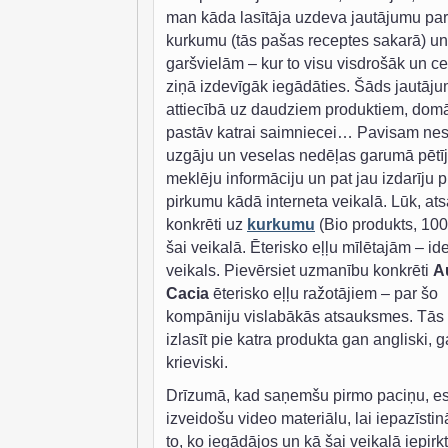
man kāda lasītāja uzdeva jautājumu par
kurkumu (tās pašas receptes sakarā) un
garšvielām – kur to visu visdrošāk un c
ziņā izdevīgāk iegādāties. Šāds jautāj
attiecībā uz daudziem produktiem, domā
pastāv katrai saimniecei… Pavisam ne
uzgāju un veselas nedēļas garumā pētīj
meklēju informāciju un pat jau izdarīju 
pirkumu kādā interneta veikalā. Lūk, at
konkrēti uz
kurkumu
(Bio produkts, 100
šai veikalā. Ēterisko eļļu mīlētajām – id
veikals. Pievērsiet uzmanību konkrēti
A
Cacia
ēterisko eļļu ražotājiem – par šo
kompāniju vislabākās atsauksmes. Tās 
izlasīt pie katra produkta gan angliski, 
krieviski.
Drīzumā, kad saņemšu pirmo paciņu, e
izveidošu video materiālu, lai iepazīstin
to, ko iegādājos un kā šai veikalā iepirk