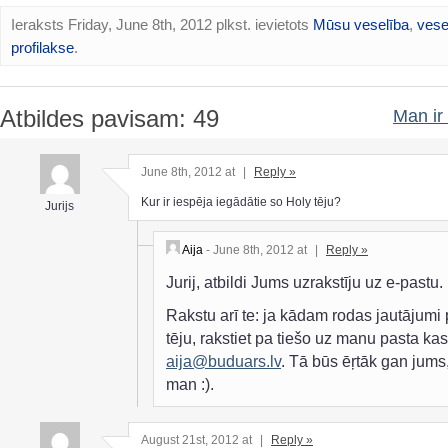
Ieraksts Friday, June 8th, 2012 plkst. ievietots
Mūsu veselība
,
vese
profilakse
.
Atbildes pavisam: 49
Man ir 
June 8th, 2012 at
|
Reply »
Kur ir iespēja iegādātie so Holy tēju?
Jurijs
Aija
- June 8th, 2012 at
|
Reply »
Jurij, atbildi Jums uzrakstīju uz e-pastu.
Rakstu arī te: ja kādam rodas jautājumi 
tēju, rakstiet pa tiešo uz manu pasta kast
aija@buduars.lv
. Tā būs ēŗtāk gan jums
man :).
August 21st, 2012 at
|
Reply »