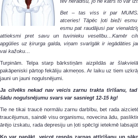
tev nerādīšu, jo ne katrs to var i
Bet – tas viss ir par MUMS
atceries! Tāpēc ļoti bieži esm
esmu pat raudājusi par vienaldzī
attieksmi pret savu un tuvinieku veselību…Kamēr ci
apgūlies uz ķirurga galda, viņam svarīgāk ir iegādāties ja
vai kažoku…
Turpinām. Telpa starp bārkstiņām aizpildās ar
šlakviel
pakāpeniski pārtop fekāliju akmeņos. Ar laiku uz tiem uzkrā
jauni un jauni nogulsnējumi.
Ja cilvēks nekad nav veicis zarnu trakta tīrīšanu, tad
šādu nogulsnējumu svars var sasniegt 12-15 kg!
Tie ne tikai traucē normālu zarnu darbību, bet rada aizcie
traucējumus, saindē visu organismu, novecina ādu, paslikti
ārējo izskatu, rada depresiju un ļoti spēcīgi ietekmē labsajūt
Ko var panākt, veicot resnās zarnas attīrīšanu un sāko