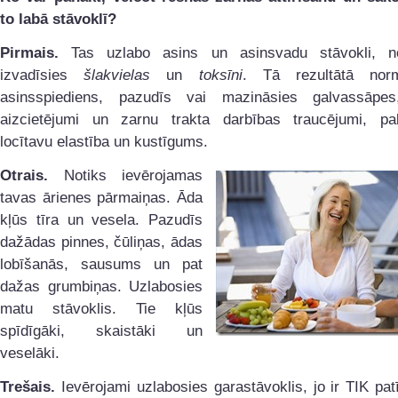
to labā stāvoklī?
Pirmais.
Tas uzlabo asins un asinsvadu stāvokli, n
izvadīsies
šlakvielas
un
toksīni
. Tā rezultātā norm
asinsspiediens, pazudīs vai mazināsies galvassāpe
aizcietējumi un zarnu trakta darbības traucējumi, pali
locītavu elastība un kustīgums.
Otrais.
Notiks ievērojamas
tavas ārienes pārmaiņas. Āda
kļūs tīra un vesela. Pazudīs
dažādas pinnes, čūliņas, ādas
lobīšanās, sausums un pat
dažas grumbiņas. Uzlabosies
matu stāvoklis. Tie kļūs
spīdīgāki, skaistāki un
veselāki.
Trešais.
Ievērojami uzlabosies garastāvoklis, jo ir TIK pat