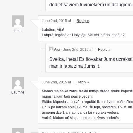
dodiet saviem tuviniekiem un draugiem.
June 2nd, 2015 at
|
Reply »
Labdien, Aija!
Ineta
Labprāt iegādātos Holy tēju. Vai vēl ir tāda iespēja?
Aija
- June 2nd, 2015 at
|
Reply »
Sveika, Ineta! Es šovakar Jums uzrakstī
man ir laba ziņa Jums :).
June 2nd, 2015 at
|
Reply »
Manās mājās kā zarnu trakta tīrītājs strādā skābu kāpost
Laumite
mums laikam tādi īpašie vēderi.
Skābo kāpostu zupu vāru regulāri ik pa diviem mēnešie
Un ik pa laikam apleju kumelīšu tēju, nostādini 1/2 st. u
ģimenei dzert, arī labi palīdz lai vieglāks vēders.
Varbūt kādam arī šis padoms no dzīves noderēs.