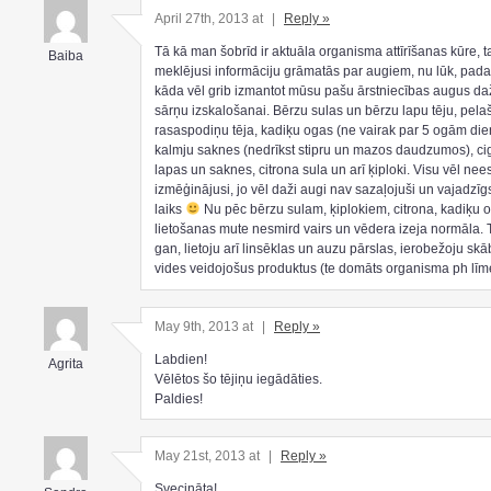
April 27th, 2013 at
|
Reply »
Tā kā man šobrīd ir aktuāla organisma attīrīšanas kūre, 
Baiba
meklējusi informāciju grāmatās par augiem, nu lūk, padal
kāda vēl grib izmantot mūsu pašu ārstniecības augus d
sārņu izskalošanai. Bērzu sulas un bērzu lapu tēju, pelaš
rasaspodiņu tēja, kadiķu ogas (ne vairak par 5 ogām die
kalmju saknes (nedrīkst stipru un mazos daudzumos), ci
lapas un saknes, citrona sula un arī ķiploki. Visu vēl ne
izmēģinājusi, jo vēl daži augi nav sazaļojuši un vajadzīg
laiks
Nu pēc bērzu sulam, ķiplokiem, citrona, kadiķu 
lietošanas mute nesmird vairs un vēdera izeja normāla. 
gan, lietoju arī linsēklas un auzu pārslas, ierobežoju sk
vides veidojošus produktus (te domāts organisma ph līm
May 9th, 2013 at
|
Reply »
Labdien!
Agrita
Vēlētos šo tējiņu iegādāties.
Paldies!
May 21st, 2013 at
|
Reply »
Svecināta!