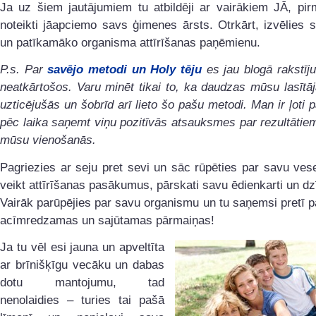
Ja uz šiem jautājumiem tu atbildēji ar vairākiem JĀ, pir
noteikti jāapciemo savs ģimenes ārsts. Otrkārt, izvēlies 
un patīkamāko organisma attīrīšanas paņēmienu.
P.s. Par
savējo metodi un Holy tēju
es jau blogā rakstīj
neatkārtošos. Varu minēt tikai to, ka daudzas mūsu lasītā
uzticējušās un šobrīd arī lieto šo pašu metodi. Man ir ļoti p
pēc laika saņemt viņu pozitīvās atsauksmes par rezultātiem
mūsu vienošanās.
Pagriezies ar seju pret sevi un sāc rūpēties par savu ves
veikt attīrīšanas pasākumus, pārskati savu ēdienkarti un dzī
Vairāk parūpējies par savu organismu un tu saņemsi pretī 
acīmredzamas un sajūtamas pārmaiņas!
Ja tu vēl esi jauna un apveltīta
ar brīnišķīgu vecāku un dabas
dotu mantojumu, tad
nenolaidies – turies tai pašā