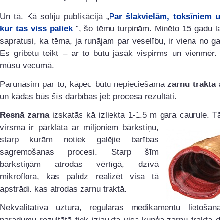
Un tā. Kā solīju publikācijā „
Par šlakvielām, toksīniem u
kur tas viss paliek
”, šo tēmu turpinām. Minēto 15 gadu 
sapratusi, ka tēma, ja runājam par veselību, ir viena no g
Es gribētu teikt – ar to būtu jāsāk vispirms un vienmēr. 
mūsu vecumā.
Parunāsim par to, kāpēc būtu nepieciešama
zarnu trakta 
un kādas būs šīs darbības jeb procesa rezultāti.
Resnā zarna
izskatās kā izliekta 1-1.5 m gara caurule. T
virsma ir pārklāta ar
miljoniem bārkstiņu,
starp kurām notiek galējie barības
sagremošanas procesi. Starp šīm
bārkstiņām atrodas vērtīgā, dzīvā
mikroflora, kas palīdz realizēt visa tā
apstrādi, kas atrodas zarnu traktā.
Nekvalitatīva uztura, regulāras medikamentu lietošana
paradumu rezultātā tiek izjaukta visa kuņģa-zarnu trakta 