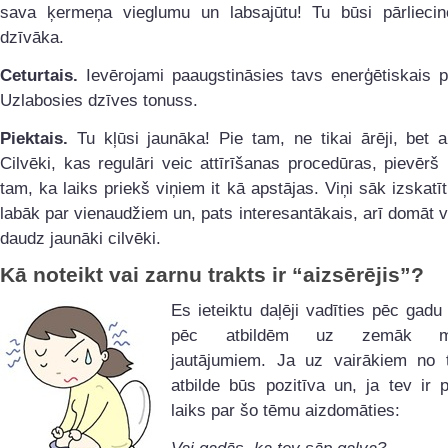
sava ķermeņa vieglumu un labsajūtu! Tu būsi pārlieci
dzīvāka.
Ceturtais.
Ievērojami paaugstināsies tavs enerģētiskais p
Uzlabosies dzīves tonuss.
Piektais.
Tu kļūsi jaunāka! Pie tam, ne tikai ārēji, bet ar
Cilvēki, kas regulāri veic attīrīšanas procedūras, pievēr
tam, ka laiks priekš viņiem it kā apstājas. Viņi sāk izskatī
labāk par vienaudžiem un, pats interesantākais, arī domāt v
daudz jaunāki cilvēki.
Kā noteikt vai zarnu trakts ir “aizsērējis”?
Es ieteiktu daļēji vadīties pēc gadu
pēc atbildēm uz zemāk min
jautājumiem. Ja uz vairākiem no 
atbilde būs pozitīva un, ja tev ir p
laiks par šo tēmu aizdomāties: