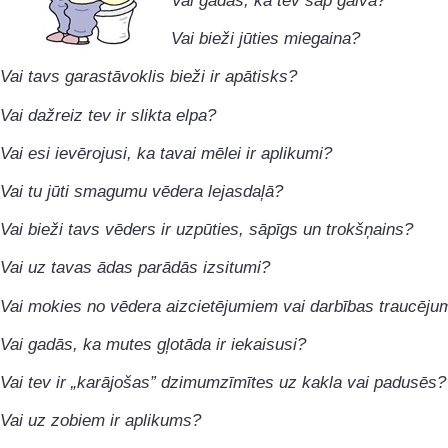
Vai gadās, ka tev sāp galva?
Vai bieži jūties miegaina?
Vai tavs garastāvoklis bieži ir apātisks?
Vai dažreiz tev ir slikta elpa?
Vai esi ievērojusi, ka tavai mēlei ir aplikumi?
Vai tu jūti smagumu vēdera lejasdaļā?
Vai bieži tavs vēders ir uzpūties, sāpīgs un trokšņains?
Vai uz tavas ādas parādās izsitumi?
Vai mokies no vēdera aizcietējumiem vai darbības traucēj
Vai gadās, ka mutes gļotāda ir iekaisusi?
Vai tev ir „karājošas” dzimumzīmītes uz kakla vai padusēs?
Vai uz zobiem ir aplikums?