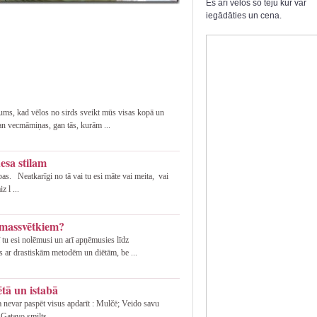
Es arī velos šo tēju kur var
iegādāties un cena.
mums, kad vēlos no sirds sveikt mūs visas kopā un
an vecmāmiņas, gan tās, kurām ...
nesa stilam
as. Neatkarīgi no tā vai tu esi māte vai meita, vai
z l ...
emassvētkiem?
ī tu esi nolēmusi un arī apņēmusies līdz
s ar drastiskām metodēm un diētām, be ...
tā un istabā
a nevar paspēt visus apdarīt : Mulčē; Veido savu
Gatavo smilts ...