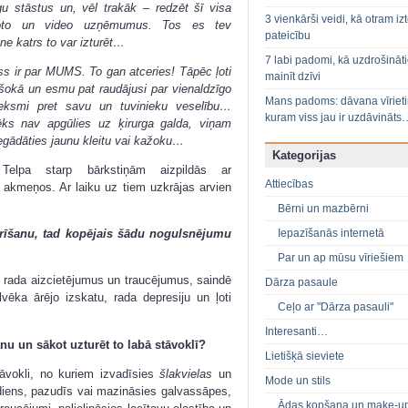
gu stāstus un, vēl trakāk – redzēt šī visa
3 vienkārši veidi, kā otram izt
 foto un video uzņēmumus. Tos es tev
pateicību
 ne katrs to var izturēt…
7 labi padomi, kā uzdrošināt
ss ir par MUMS. To gan atceries! Tāpēc ļoti
mainīt dzīvi
šokā un esmu pat raudājusi par vienaldzīgo
Mans padoms: dāvana vīriet
tieksmi pret savu un tuvinieku veselību…
kuram viss jau ir uzdāvināts
ēks nav apgūlies uz ķirurga galda, viņam
iegādāties jaunu kleitu vai kažoku…
Kategorijas
 Telpa starp bārkstiņām aizpildās ar
Attiecības
u akmeņos. Ar laiku uz tiem uzkrājas arvien
Bērni un mazbērni
Iepazīšanās internetā
tīrīšanu, tad kopējais šādu nogulsnējumu
Par un ap mūsu vīriešiem
t rada aizcietējumus un traucējumus, saindē
Dārza pasaule
lvēka ārējo izskatu, rada depresiju un ļoti
Ceļo ar "Dārza pasauli"
Interesanti…
anu un sākot uzturēt to labā stāvoklī?
Lietišķā sieviete
āvokli, no kuriem izvadīsies
šlakvielas
un
Mode un stils
ediens, pazudīs vai mazināsies galvassāpes,
Ādas kopšana un make-u