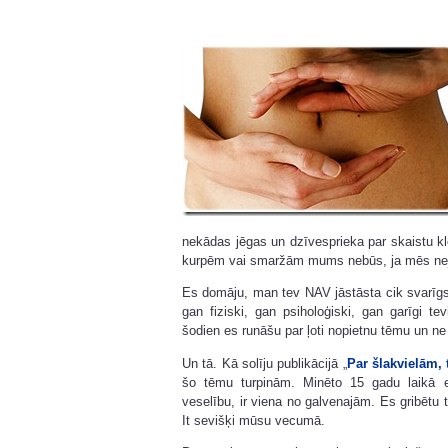
nekādas jēgas un dzīvesprieka par skaistu kle
kurpēm vai smaržām mums nebūs, ja mēs nejutī
Es domāju, man tev NAV jāstāsta cik svarīgs (
gan fiziski, gan psiholoģiski, gan garīgi t
šodien es runāšu par ļoti nopietnu tēmu un n
Un tā. Kā solīju publikācijā „
Par šlakvielām, 
šo tēmu turpinām. Minēto 15 gadu laikā 
veselību, ir viena no galvenajām. Es gribētu t
It sevišķi mūsu vecumā.