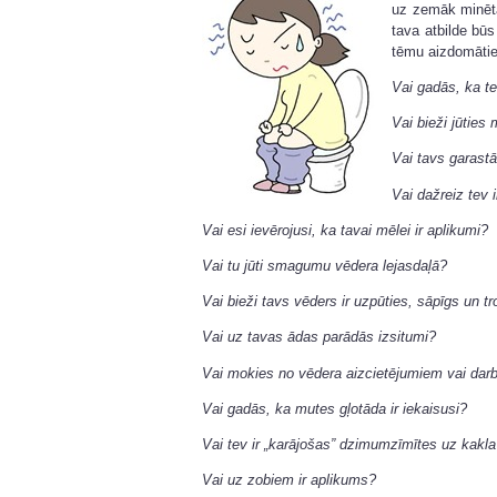
uz zemāk minēta
tava atbilde būs 
tēmu aizdomātie
Vai gadās, ka t
Vai bieži jūties
Vai tavs garastā
Vai dažreiz tev i
Vai esi ievērojusi, ka tavai mēlei ir aplikumi?
Vai tu jūti smagumu vēdera lejasdaļā?
Vai bieži tavs vēders ir uzpūties, sāpīgs un t
Vai uz tavas ādas parādās izsitumi?
Vai mokies no vēdera aizcietējumiem vai dar
Vai gadās, ka mutes gļotāda ir iekaisusi?
Vai tev ir „karājošas” dzimumzīmītes uz kakl
Vai uz zobiem ir aplikums?