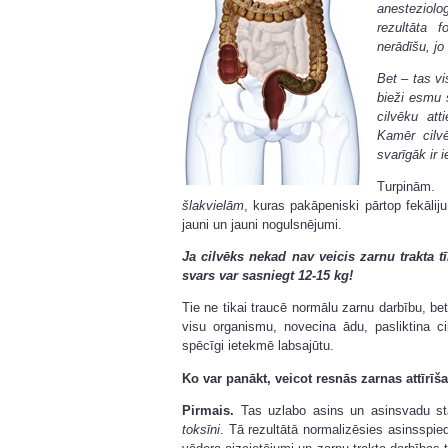
anesteziolo
rezultāta
nerādīšu, jo
Bet – tas vi
bieži esmu 
cilvēku at
Kamēr cilv
svarīgāk ir 
Turpinām.
šlakvielām
, kuras pakāpeniski pārtop fekālij
jauni un jauni nogulsnējumi.
Ja cilvēks nekad nav veicis zarnu trakta 
svars var sasniegt 12-15 kg!
Tie ne tikai traucē normālu zarnu darbību, be
visu organismu, novecina ādu, pasliktina ci
spēcīgi ietekmē labsajūtu.
Ko var panākt, veicot resnās zarnas attīrīš
Pirmais.
Tas uzlabo asins un asinsvadu st
toksīni
. Tā rezultātā normalizēsies asinsspi