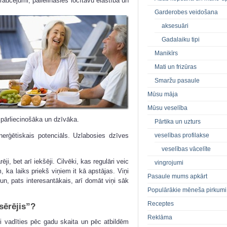
raucējumi, palielināsies locītavu elastība un
Garderobes veidošana
aksesuāri
Gadalaiku tipi
Manikīrs
Mati un frizūras
Smaržu pasaule
Mūsu māja
Mūsu veselība
pārliecinošāka un dzīvāka.
Pārtika un uzturs
veselības profilakse
erģētiskais potenciāls. Uzlabosies dzīves
veselības vācelīte
ēji, bet arī iekšēji. Cilvēki, kas regulāri veic
vingrojumi
 ka laiks priekš viņiem it kā apstājas. Viņi
Pasaule mums apkārt
n, pats interesantākais, arī domāt viņi sāk
Populārākie mēneša pirkumi
Receptes
zsērējis”?
Reklāma
ji vadīties pēc gadu skaita un pēc atbildēm