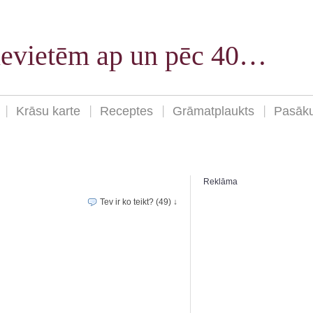
sievietēm ap un pēc 40…
Krāsu karte
Receptes
Grāmatplaukts
Pasāk
Reklāma
Tev ir ko teikt? (49) ↓