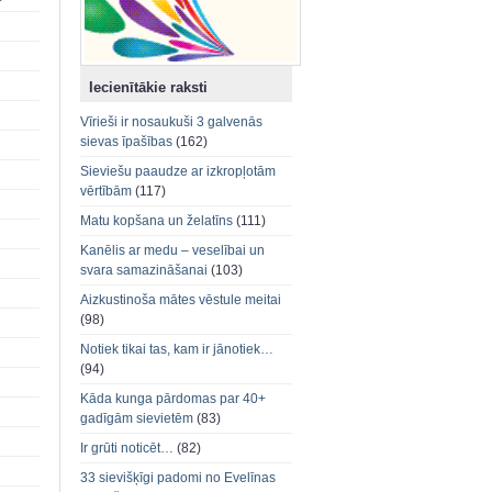
Iecienītākie raksti
Vīrieši ir nosaukuši 3 galvenās
sievas īpašības
(162)
Sieviešu paaudze ar izkropļotām
vērtībām
(117)
Matu kopšana un želatīns
(111)
Kanēlis ar medu – veselībai un
svara samazināšanai
(103)
Aizkustinoša mātes vēstule meitai
(98)
Notiek tikai tas, kam ir jānotiek…
(94)
Kāda kunga pārdomas par 40+
gadīgām sievietēm
(83)
Ir grūti noticēt…
(82)
33 sievišķīgi padomi no Evelīnas