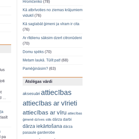
Hromčenko
(78)
Kā atbrīvoties no ziemas krājumiem
viduklī
(76)
Kā saglabāt ģimeni ja vīram ir cita
(76)
Ar rītdienu sāksim dzert citronūdeni
(70)
Domu spēks
(70)
Metam laukā. Tūlīt pat!
(68)
Pamēģināsim?
(63)
dus
oti
Atslēgas vārdi
attiecības
et
aksesuāri
ad …
attiecības ar vīrieti
attiecības ar vīru
aļa
attiecības
zlasīt
dārza darbi
ģimenē
dzīves stils
dārza iekārtošana
dārza
a
pasaule
garderobe
d pa