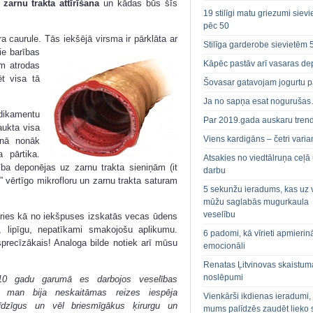
a
zarnu trakta attīrīšana
un kādas būs šīs
19 stilīgi matu griezumi siev
pēc 50
a caurule. Tās iekšējā virsma ir pārklāta ar
Stilīga garderobe sievietēm 
ie barības
Kāpēc pastāv arī vasaras de
m atrodas
ēt visa tā
Šovasar gatavojam jogurtu p
Ja no sapņa esat noguruša
ikamentu
Par 2019.gada auskaru tren
aukta visa
Viens kardigāns – četri varian
rnā nonāk
 pārtika.
Atsakies no viedtālruņa ceļā
ība deponējas uz zarnu trakta sieniņām (it
darbu
t” vērtīgo mikrofloru un zarnu trakta saturam
5 sekunžu ieradums, kas uz 
mūžu saglabās mugurkaula
veselību
ceries kā no iekšpuses izskatās vecas ūdens
u, lipīgu, nepatīkami smakojošu aplikumu.
6 padomi, kā vīrieti apmierin
sprecīzākais! Analoga bilde notiek arī mūsu
emocionāli
Renatas Ļitvinovas skaistum
noslēpumi
10 gadu garumā es darbojos veselības
 , man bija neskaitāmas reizes iespēja
Vienkārši ikdienas ieradumi,
 līdzīgus un vēl briesmīgākus ķirurgu un
mums palīdzēs zaudēt lieko 