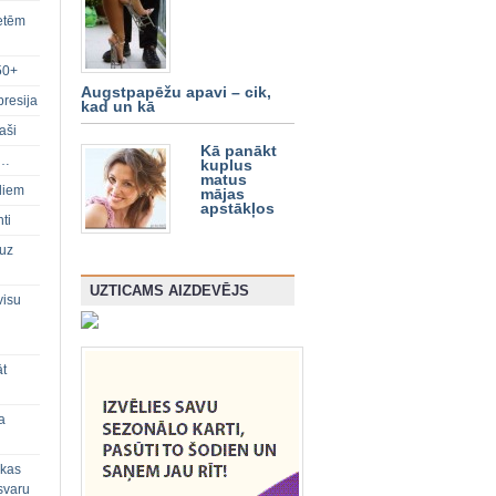
ietēm
50+
Augstpapēžu apavi – cik,
presija
kad un kā
aši
Kā panākt
s…
kuplus
matus
diem
mājas
apstākļos
ti
 uz
UZTICAMS AIZDEVĒJS
visu
āt
a
 kas
svaru