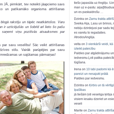
tiešo japasūta uz Angliju. Uzr
em JĀ, pirmkārt, tev noteikti jāapciemo savs
man uz e-pastu: aija@buduar
āko un patīkamāko organisma attīrīšanas
un es paskaidrošu …
Dzintra on
Zarnu trakta attīrī
blogā rakstīju un tāpēc neatkārtošos. Varu
Sveika Aija, Lasu un brinos,
 ir uzticējušās un šobrīd arī lieto šo pašu
nebiju dzirdejusi par sadu te
ka saņemt viņu pozitīvās atsauksmes par
es varetu to iegadaties.
AtrodosAnglija.
velta on
3 vienkārši veidi, kā
s par savu veselību! Sāc veikt attīrīšanas
izteikt pateicību
zīves stilu. Vairāk parūpējies par savu
Paldies par atgādinājumu un
cīmredzamas un sajūtamas pārmaiņas!
iedvesmu.Ļoti patika pateicī
lūgšana.
Irena on
10 labi padomi kā ē
pareizi un nesajukt prātā
Paldies par iedvesmu.
Dzintra on
Ķirbis un tā vērtīg
īpašības
jā tiešām ļoti veseliga ķirbja 
visiem iesaku dzeriet un esie
veseli
Marite on
Zarnu trakta attīrīš