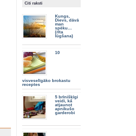
Citi raksti
Kungs,
Dievs, dāvā
man
spēku…
(rīta
lūgšana)
10
visveselīgāko brokastu
receptes
5 brīnišķīgi
veidi, kā
atjaunot
apnikušo
garderobi