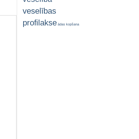
veselības
profilakse
ādas kopšana