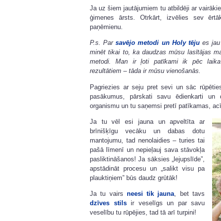
Ja uz šiem jautājumiem tu atbildēji ar vairāki
ģimenes ārsts. Otrkārt, izvēlies sev ērt
paņēmienu.
P.s. Par
savējo metodi un Holy tēju
es jau 
minēt tikai to, ka daudzas mūsu lasītājas man
metodi. Man ir ļoti patīkami ik pēc lai
rezultātiem – tāda ir mūsu vienošanās.
Pagriezies ar seju pret sevi un sāc rūpētie
pasākumus, pārskati savu ēdienkarti un d
organismu un tu saņemsi pretī patīkamas, a
Ja tu vēl esi jauna un apveltīta ar
brīnišķīgu vecāku un dabas dotu
mantojumu, tad nenolaidies – turies tai
pašā līmenī un nepieļauj sava stāvokļa
pasliktināšanos! Ja sāksies „lejupslīde”,
apstādināt procesu un „salikt visu pa
plauktiņiem” būs daudz grūtāk!
Ja tu vairs
neesi tik jauna
, bet tavs
dzīves stils
ir veselīgs un par savu
veselību tu rūpējies, tad tā arī turpini!