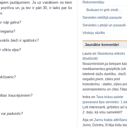
jiem jautājumiem. Ja uz vairākiem no tiem
Rekomendēju
pozitīva un, ja tev ir pāri 30, ir laiks par šo
Buduars.lv grib zināt…
s:
Sievietes iekšējā pasaule
ev sāp galva?
Sievietes Latvijā un pasaulē
 miegaina?
Vēstuļu stūrītis
voklis bieži ir apātisks?
Jaunākie komentāri
r slikta elpa?
Laura on
Skaistuma eliksīrs
90x60x90
Neaizmirsīsim,ja lietojam kā
medikamentus,greipfrūts ļoti
ietekmē dažu darbību...bieži ļ
rokšņains?
negatīvi,piem. zāles pret
holesterīnu - statīni, zāles pr
assinspiedienu un citas.Tāt
bības traucējumiem?
Indra on
Tava krāsu palete
(pavasara tipa sieviete)- 1.d
Ļoti interesanti, gribētos arī i
2. daļu, kā viņu sameklēt?
a vai padusēs?
Aija on
Zarnu trakta attīrīšan
Jums, Dzintra, šī tēja būtu ta