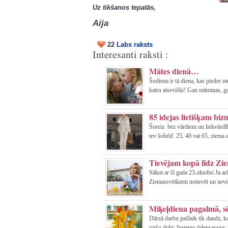
Uz tikšanos tepatās,
Aija
22
Labs raksts
Interesanti raksti :
Mātes dienā…
Šodiena ir tā diena, kas pieder 
katru atsevišķi! Gan māmiņas, g
85 idejas lietišķam biz
Šoreiz bez vārdiem un liekvārdīb
tev šobrīd 25, 40 vai 65, ziema ai
Tievējam kopā līdz Zi
Sākot ar šī gada 23.oktobri Ja ar
Ziemassvētkiem notievēt un nevi
Miķeļdiena pagalmā, sē
Dārzā darbu pašlaik tik daudz, k
viršu dobi; Ieziemo ūdensaugus; 