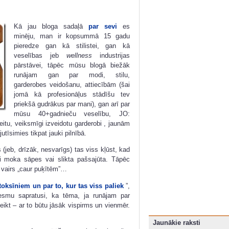
Kā jau bloga sadaļā
par sevi
es
minēju, man ir kopsummā 15 gadu
pieredze gan kā stilistei, gan kā
veselības jeb
wellness
industrijas
pārstāvei, tāpēc mūsu blogā biežāk
runājam gan par modi, stilu,
garderobes veidošanu, attiecībām (šai
jomā kā profesionāļus stādīšu tev
priekšā gudrākus par mani), gan arī par
mūsu 40+gadnieču veselību, JO:
itu, veiksmīgi izveidotu garderobi , jaunām
simies tikpat jauki pilnībā.
jeb, drīzāk, nesvarīgs) tas viss kļūst, kad
evi moka sāpes vai slikta pašsajūta. Tāpēc
e vairs „caur puķītēm”…
toksīniem un par to, kur tas viss paliek
”,
esmu sapratusi, ka tēma, ja runājam par
eikt – ar to būtu jāsāk vispirms un vienmēr.
Jaunākie raksti