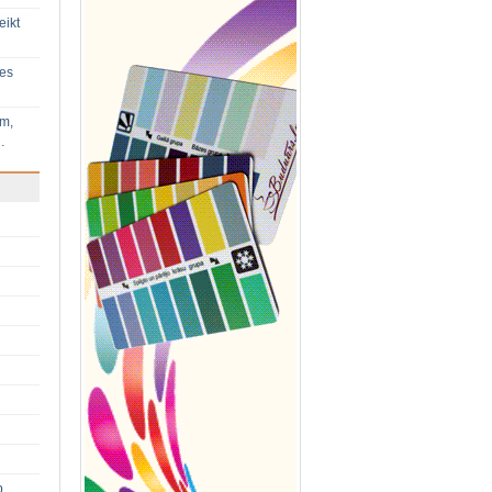
eikt
ies
im,
…
p