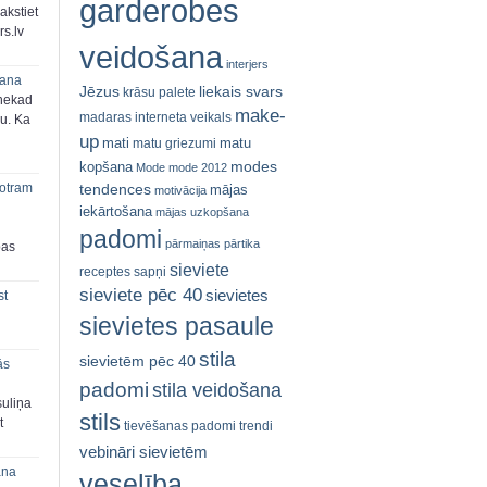
garderobes
akstiet
s.lv
veidošana
interjers
šana
Jēzus
liekais svars
krāsu palete
 nekad
make-
madaras interneta veikals
ju. Ka
up
mati
matu
matu griezumi
modes
kopšana
Mode
mode 2012
tendences
 otram
mājas
motivācija
iekārtošana
mājas uzkopšana
padomi
pārmaiņas
pārtika
bas
sieviete
receptes
sapņi
sieviete pēc 40
sievietes
st
sievietes pasaule
stila
sievietēm pēc 40
ās
padomi
stila veidošana
suliņa
stils
t
tievēšanas padomi
trendi
vebināri sievietēm
ana
veselība