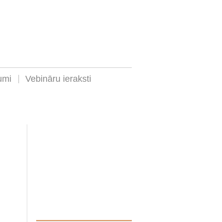
umi
Vebināru ieraksti