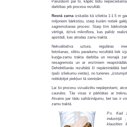
Parunāsim par to, kāpēc būtu nepieciešam
darbības jeb procesa rezultāti.
Resnā zarna
izskatās kā izliekta 1-1.5 m gar
miljoniem bārkstiņu, starp kurām notiek galēj
sagremošanas procesi. Starp šīm bārkstiņā
vērtīgā, dzīvā mikroflora, kas palīdz realiz
apstrādi, kas atrodas zarnu traktā.
Nekvalitatīva uztura, regulāras med
lietošanas, sliktu paradumu rezultātā tiek izj
kuņģa-zarnu trakta darbība un resnajā za
nesagremota un ar enzīmiem neapstrādāta
Dehidrēšanās rezultātā šī nepārstrādātā bar
īpaši izliekumu vietās), no turienes „izstumjo
nobloķējot piekļuvi tā sieniņām.
Lai šo procesu vizualizētu nepārprotami, at
caurules. Tās visas ir pārklātas ar trekn
Atvaino par tādu salīdzinājumu, bet tas ir vi
zarnu traktā.
P.s. Kad 
industrijā
klausīties