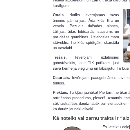
vēdera aizcietējumi un zarnu trakta darbības t
kustīgums.
Otrais.
Notiks ievērojamas tavas
ārienes pārmaiņas. Āda kļūs tīra un
vesela. Pazudīs dažādas pinnes,
čūliņas, ādas lobīšanās, sausums un
pat dažas grumbiņas. Uzlabosies matu
stāvoklis. Tie kļūs spīdīgāki, skaistāki
un veselāki.
Trešais.
Ievērojami uzlabosies
garastāvoklis, jo ir TIK patīkami just
sava ķermeņa vieglumu un labsajūtu! Tu būsi 
Ceturtais.
Ievērojami paaugstināsies tavs en
tonuss.
Piektais.
Tu kļūsi jaunāka! Pie tam, ne tikai ār
attīrīšanas procedūras, pievērš uzmanību tam,
sāk izskatīties daudz labāk par vienaudžiem u
kā daudz jaunāki cilvēki.
Kā noteikt vai zarnu trakts ir “ai
Es ieteiktu daļē