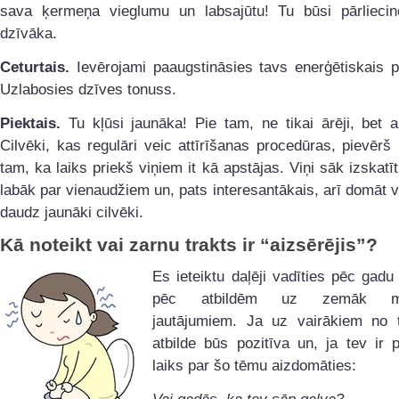
sava ķermeņa vieglumu un labsajūtu! Tu būsi pārlieci
dzīvāka.
Ceturtais.
Ievērojami paaugstināsies tavs enerģētiskais p
Uzlabosies dzīves tonuss.
Piektais.
Tu kļūsi jaunāka! Pie tam, ne tikai ārēji, bet ar
Cilvēki, kas regulāri veic attīrīšanas procedūras, pievēr
tam, ka laiks priekš viņiem it kā apstājas. Viņi sāk izskatī
labāk par vienaudžiem un, pats interesantākais, arī domāt v
daudz jaunāki cilvēki.
Kā noteikt vai zarnu trakts ir “aizsērējis”?
Es ieteiktu daļēji vadīties pēc gadu
pēc atbildēm uz zemāk min
jautājumiem. Ja uz vairākiem no 
atbilde būs pozitīva un, ja tev ir p
laiks par šo tēmu aizdomāties: