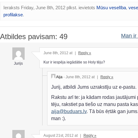
Ieraksts Friday, June 8th, 2012 plkst. ievietots
Mūsu veselība
,
vese
profilakse
.
Atbildes pavisam: 49
Man ir 
June 8th, 2012 at
|
Reply »
Kur ir iespēja iegādātie so Holy tēju?
Jurijs
Aija
- June 8th, 2012 at
|
Reply »
Jurij, atbildi Jums uzrakstīju uz e-pastu.
Rakstu arī te: ja kādam rodas jautājumi 
tēju, rakstiet pa tiešo uz manu pasta kast
aija@buduars.lv
. Tā būs ēŗtāk gan jums
man :).
August 21st, 2012 at
|
Reply »