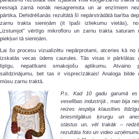
resnajā zarnā nonāk nesagremota un ar enzīmiem nea
pārtika. Dehidrēšanās rezultātā šī nepārstrādātā barība de
zarnu trakta sieniņām (it īpaši izliekumu vietās), no
„izstumjot” vērtīgo mikrofloru un zarnu trakta saturam n
piekļuvi tā sieniņām.
Lai šo procesu vizualizētu nepārprotami, atceries kā no 
izskatās vecas ūdens caurules. Tās visas ir pārklātas a
lipīgu, nepatīkami smakojošu aplikumu. Atvaino 
salīdzinājumu, bet tas ir visprecīzākais! Analoga bilde 
mūsu zarnu traktā.
P.s. Kad 10 gadu garumā es 
veselības industrijā , man bija n
reizes iespēja klausīties līdzī
briesmīgākus ķirurgu un anes
stāstus un, vēl trakāk – redzē
rezultāta foto un video uzņēmum