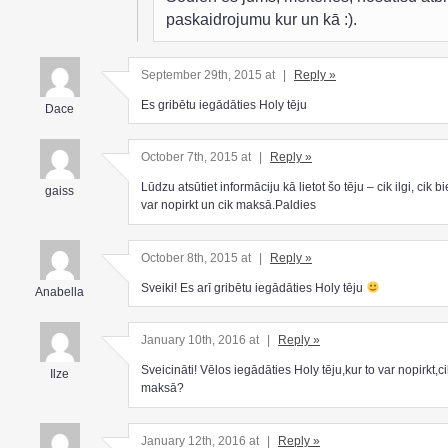
paskaidrojumu kur un kā :).
September 29th, 2015 at
|
Reply »
Es gribētu iegādāties Holy tēju
Dace
October 7th, 2015 at
|
Reply »
Lūdzu atsūtiet informāciju kā lietot šo tēju – cik ilgi, cik bi
gaiss
var nopirkt un cik maksā.Paldies
October 8th, 2015 at
|
Reply »
Sveiki! Es arī gribētu iegādāties Holy tēju
Anabella
January 10th, 2016 at
|
Reply »
Sveicināti! Vēlos iegādāties Holy tēju,kur to var nopirkt,ci
Ilze
maksā?
January 12th, 2016 at
|
Reply »