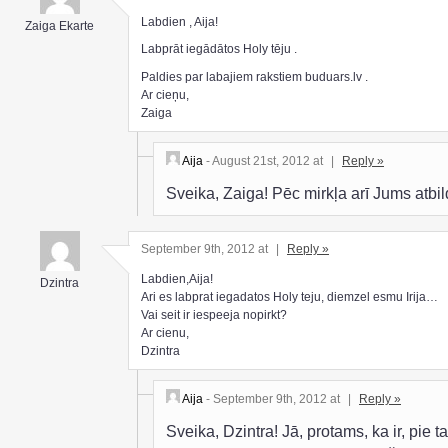
Labdien , Aija!
Zaiga Ekarte
Labprāt iegādātos Holy tēju .
Paldies par labajiem rakstiem buduars.lv .
Ar cieņu,
Zaiga
Aija
- August 21st, 2012 at
|
Reply »
Sveika, Zaiga! Pēc mirkļa arī Jums atbi
September 9th, 2012 at
|
Reply »
Labdien,Aija!
Dzintra
Ari es labprat iegadatos Holy teju, diemzel esmu Irija…
Vai seit ir iespeeja nopirkt?
Ar cienu,
Dzintra
Aija
- September 9th, 2012 at
|
Reply »
Sveika, Dzintra! Jā, protams, ka ir, pie ta