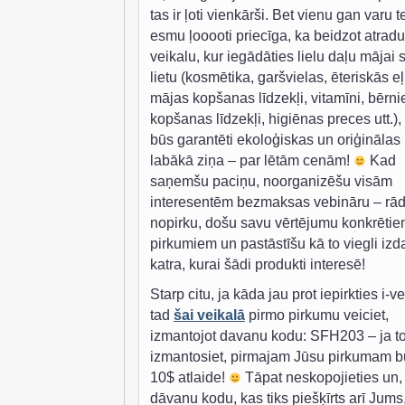
tas ir ļoti vienkārši. Bet vienu gan varu te
esmu ļooooti priecīga, ka beidzot atradu
veikalu, kur iegādāties lielu daļu mājai 
lietu (kosmētika, garšvielas, ēteriskās eļ
mājas kopšanas līdzekļi, vitamīni, bērn
kopšanas līdzekļi, higiēnas preces utt.),
būs garantēti ekoloģiskas un oriģinālas
labākā ziņa – par lētām cenām!
Kad
saņemšu paciņu, noorganizēšu visām
interesentēm bezmaksas vebināru – rād
nopirku, došu savu vērtējumu konkrēti
pirkumiem un pastāstīšu kā to viegli izda
katra, kurai šādi produkti interesē!
Starp citu, ja kāda jau prot iepirkties i-v
tad
šai veikalā
pirmo pirkumu veiciet,
izmantojot davanu kodu: SFH203 – ja t
izmantosiet, pirmajam Jūsu pirkumam b
10$ atlaide!
Tāpat neskopojieties un,
dāvanu kodu, kas tiks piešķīrts arī Jums