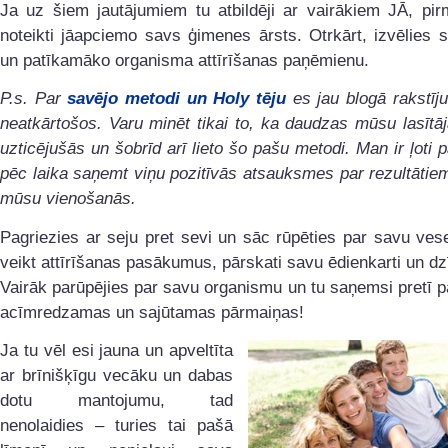
Ja uz šiem jautājumiem tu atbildēji ar vairākiem JĀ, pir
noteikti jāapciemo savs ģimenes ārsts. Otrkārt, izvēlies 
un patīkamāko organisma attīrīšanas paņēmienu.
P.s. Par
savējo metodi un Holy tēju
es jau blogā rakstīj
neatkārtošos. Varu minēt tikai to, ka daudzas mūsu lasītā
uzticējušās un šobrīd arī lieto šo pašu metodi. Man ir ļoti p
pēc laika saņemt viņu pozitīvās atsauksmes par rezultātiem
mūsu vienošanās.
Pagriezies ar seju pret sevi un sāc rūpēties par savu ves
veikt attīrīšanas pasākumus, pārskati savu ēdienkarti un dzī
Vairāk parūpējies par savu organismu un tu saņemsi pretī 
acīmredzamas un sajūtamas pārmaiņas!
Ja tu vēl esi jauna un apveltīta
ar brīnišķīgu vecāku un dabas
dotu mantojumu, tad
nenolaidies – turies tai pašā