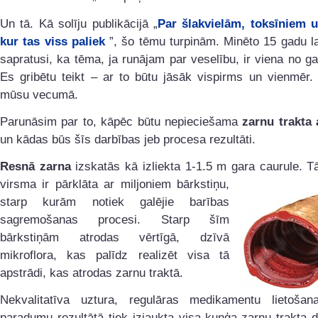
Un tā. Kā solīju publikācijā „
Par šlakvielām, toksīniem u
kur tas viss paliek
”, šo tēmu turpinām. Minēto 15 gadu 
sapratusi, ka tēma, ja runājam par veselību, ir viena no g
Es gribētu teikt – ar to būtu jāsāk vispirms un vienmēr. 
mūsu vecumā.
Parunāsim par to, kāpēc būtu nepieciešama
zarnu trakta 
un kādas būs šīs darbības jeb procesa rezultāti.
Resnā zarna
izskatās kā izliekta 1-1.5 m gara caurule. T
virsma ir pārklāta ar
miljoniem bārkstiņu,
starp kurām notiek galējie barības
sagremošanas procesi. Starp šīm
bārkstiņām atrodas vērtīgā, dzīvā
mikroflora, kas palīdz realizēt visa tā
apstrādi, kas atrodas zarnu traktā.
Nekvalitatīva uztura, regulāras medikamentu lietošana
paradumu rezultātā tiek izjaukta visa kuņģa-zarnu trakta 