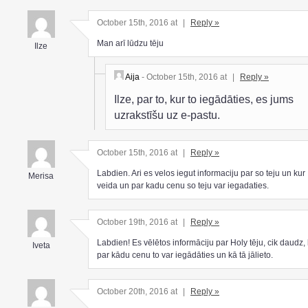
October 15th, 2016 at
|
Reply »
Man arī lūdzu tēju
Ilze
Aija
- October 15th, 2016 at
|
Reply »
Ilze, par to, kur to iegādāties, es jums
uzrakstīšu uz e-pastu.
October 15th, 2016 at
|
Reply »
Labdien. Ari es velos iegut informaciju par so teju un kur
Merisa
veida un par kadu cenu so teju var iegadaties.
October 19th, 2016 at
|
Reply »
Labdien! Es vēlētos informāciju par Holy tēju, cik daudz,
Iveta
par kādu cenu to var iegādāties un kā tā jālieto.
October 20th, 2016 at
|
Reply »