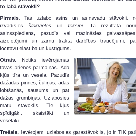
to labā stāvoklī?
Pirmais.
Tas uzlabo asins un asinsvadu stāvokli, n
izvadīsies
šlakvielas
un
toksīni
. Tā rezultātā norm
asinsspiediens, pazudīs vai mazināsies galvassāpe
aizcietējumi un zarnu trakta darbības traucējumi, pali
locītavu elastība un kustīgums.
Otrais.
Notiks ievērojamas
tavas ārienes pārmaiņas. Āda
kļūs tīra un vesela. Pazudīs
dažādas pinnes, čūliņas, ādas
lobīšanās, sausums un pat
dažas grumbiņas. Uzlabosies
matu stāvoklis. Tie kļūs
spīdīgāki, skaistāki un
veselāki.
Trešais.
Ievērojami uzlabosies garastāvoklis, jo ir TIK pat