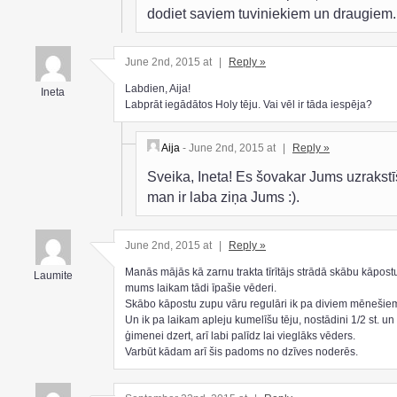
dodiet saviem tuviniekiem un draugiem.
June 2nd, 2015 at
|
Reply »
Labdien, Aija!
Ineta
Labprāt iegādātos Holy tēju. Vai vēl ir tāda iespēja?
Aija
- June 2nd, 2015 at
|
Reply »
Sveika, Ineta! Es šovakar Jums uzrakstī
man ir laba ziņa Jums :).
June 2nd, 2015 at
|
Reply »
Manās mājās kā zarnu trakta tīrītājs strādā skābu kāpost
Laumite
mums laikam tādi īpašie vēderi.
Skābo kāpostu zupu vāru regulāri ik pa diviem mēnešie
Un ik pa laikam apleju kumelīšu tēju, nostādini 1/2 st. u
ģimenei dzert, arī labi palīdz lai vieglāks vēders.
Varbūt kādam arī šis padoms no dzīves noderēs.