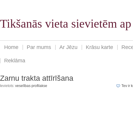
Tikšanās vieta sievietēm a
Home
Par mums
Ar Jēzu
Krāsu karte
Rece
Reklāma
Zarnu trakta attīrīšana
Ievietots:
veselības profilakse
Tev ir k