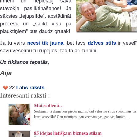
līmenī un nepieļauj sava
stāvokļa pasliktināšanos! Ja
sāksies „lejupslīde”, apstādināt
procesu un „salikt visu pa
plauktiņiem” būs daudz grūtāk!
Ja tu vairs
neesi tik jauna
, bet tavs
dzīves stils
ir vesel
savu veselību tu rūpējies, tad tā arī turpini!
Uz tikšanos tepatās,
Aija
22
Labs raksts
Interesanti raksti :
Mātes dienā…
Šodiena ir tā diena, kas pieder mums, kad vēlos no sirds sveikt mūs vi
katru atsevišķi! Gan māmiņas, gan vecmāmiņas, gan tās, kurām ...
85 idejas lietišķam biznesa stilam