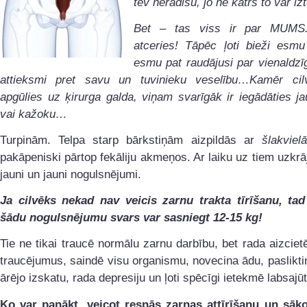
tev nerādīšu, jo ne katrs to var i
Bet – tas viss ir par MUMS
atceries! Tāpēc ļoti bieži esm
esmu pat raudājusi par vienaldzī
attieksmi pret savu un tuvinieku veselību…Kamēr ci
apgūlies uz ķirurga galda, viņam svarīgāk ir iegādāties ja
vai kažoku…
Turpinām. Telpa starp bārkstiņām aizpildās ar
šlakviel
pakāpeniski pārtop fekāliju akmeņos. Ar laiku uz tiem uzkrā
jauni un jauni nogulsnējumi.
Ja cilvēks nekad nav veicis zarnu trakta tīrīšanu, tad
šādu nogulsnējumu svars var sasniegt 12-15 kg!
Tie ne tikai traucē normālu zarnu darbību, bet rada aizcie
traucējumus, saindē visu organismu, novecina ādu, paslikti
ārējo izskatu, rada depresiju un ļoti spēcīgi ietekmē labsajūt
Ko var panākt, veicot resnās zarnas attīrīšanu un sāko