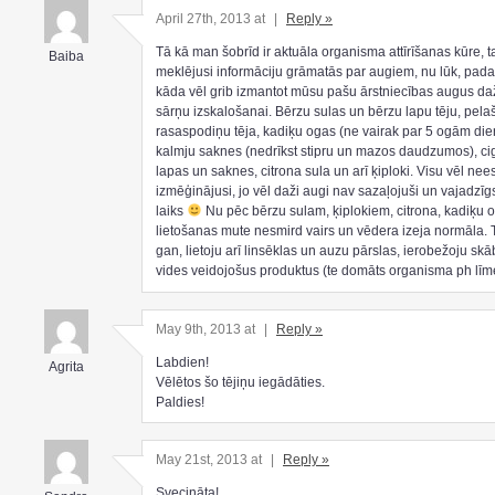
April 27th, 2013 at
|
Reply »
Tā kā man šobrīd ir aktuāla organisma attīrīšanas kūre, 
Baiba
meklējusi informāciju grāmatās par augiem, nu lūk, padal
kāda vēl grib izmantot mūsu pašu ārstniecības augus d
sārņu izskalošanai. Bērzu sulas un bērzu lapu tēju, pelaš
rasaspodiņu tēja, kadiķu ogas (ne vairak par 5 ogām die
kalmju saknes (nedrīkst stipru un mazos daudzumos), ci
lapas un saknes, citrona sula un arī ķiploki. Visu vēl ne
izmēģinājusi, jo vēl daži augi nav sazaļojuši un vajadzīg
laiks
Nu pēc bērzu sulam, ķiplokiem, citrona, kadiķu 
lietošanas mute nesmird vairs un vēdera izeja normāla. 
gan, lietoju arī linsēklas un auzu pārslas, ierobežoju sk
vides veidojošus produktus (te domāts organisma ph līm
May 9th, 2013 at
|
Reply »
Labdien!
Agrita
Vēlētos šo tējiņu iegādāties.
Paldies!
May 21st, 2013 at
|
Reply »
Svecināta!