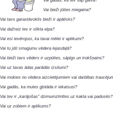
Vai gadās, ka tev sāp galva?
Vai bieži jūties miegaina?
Vai tavs garastāvoklis bieži ir apātisks?
Vai dažreiz tev ir slikta elpa?
Vai esi ievērojusi, ka tavai mēlei ir aplikumi?
Vai tu jūti smagumu vēdera lejasdaļā?
Vai bieži tavs vēders ir uzpūties, sāpīgs un trokšņains?
Vai uz tavas ādas parādās izsitumi?
Vai mokies no vēdera aizcietējumiem vai darbības traucēj
Vai gadās, ka mutes gļotāda ir iekaisusi?
Vai tev ir „karājošas” dzimumzīmītes uz kakla vai padusēs?
Vai uz zobiem ir aplikums?