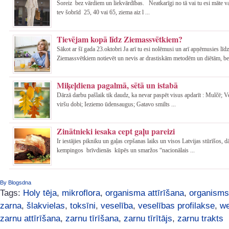
Šoreiz bez vārdiem un liekvārdības. Neatkarīgi no tā vai tu esi māte va
tev šobrīd 25, 40 vai 65, ziema aiz l ...
Tievējam kopā līdz Ziemassvētkiem?
Sākot ar šī gada 23.oktobri Ja arī tu esi nolēmusi un arī apņēmusies līdz
Ziemassvētkiem notievēt un nevis ar drastiskām metodēm un diētām, be 
Miķeļdiena pagalmā, sētā un istabā
Dārzā darbu pašlaik tik daudz, ka nevar paspēt visus apdarīt : Mulčē; 
viršu dobi; Ieziemo ūdensaugus; Gatavo smilts ...
Zinātnieki iesaka cept gaļu pareizi
Ir iestājies pikniku un gaļas cepšanas laiks un visos Latvijas stūrīšos, 
kempingos brīvdienās kūpēs un smaržos “nacionālais ...
By Blogsdna
Tags:
Holy tēja
,
mikroflora
,
organisma attīrīšana
,
organisms
zarna
,
šlakvielas
,
toksīni
,
veselība
,
veselības profilakse
,
we
zarnu attīrīšana
,
zarnu tīrīšana
,
zarnu tīrītājs
,
zarnu trakts