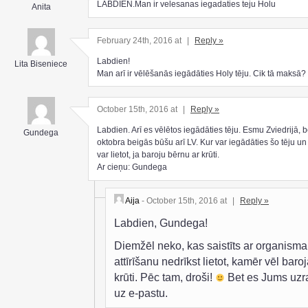
LABDIEN.Man ir velesanas iegadaties teju Holu
Anita
February 24th, 2016 at
|
Reply »
Labdien!
Lita Biseniece
Man arī ir vēlēšanās iegādāties Holy tēju. Cik tā maksā?
October 15th, 2016 at
|
Reply »
Labdien. Arī es vēlētos iegādāties tēju. Esmu Zviedrijā, b
Gundega
oktobra beigās būšu arī LV. Kur var iegādāties šo tēju un 
var lietot, ja baroju bērnu ar krūti.
Ar cieņu: Gundega
Aija
- October 15th, 2016 at
|
Reply »
Labdien, Gundega!
Diemžēl neko, kas saistīts ar organisma
attīrīšanu nedrīkst lietot, kamēr vēl baroj
krūti. Pēc tam, droši!
Bet es Jums uzr
uz e-pastu.