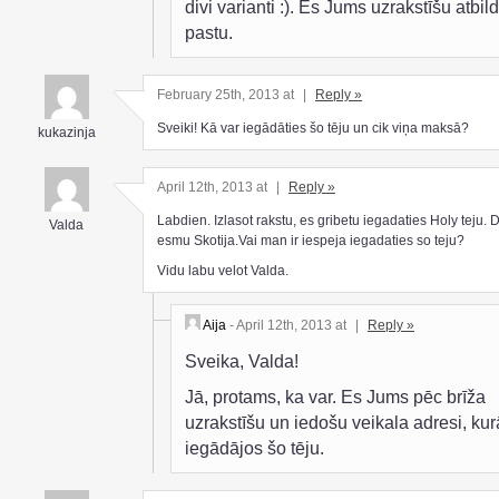
divi varianti :). Es Jums uzrakstīšu atbild
pastu.
February 25th, 2013 at
|
Reply »
Sveiki! Kā var iegādāties šo tēju un cik viņa maksā?
kukazinja
April 12th, 2013 at
|
Reply »
Labdien. Izlasot rakstu, es gribetu iegadaties Holy teju. 
Valda
esmu Skotija.Vai man ir iespeja iegadaties so teju?
Vidu labu velot Valda.
Aija
- April 12th, 2013 at
|
Reply »
Sveika, Valda!
Jā, protams, ka var. Es Jums pēc brīža
uzrakstīšu un iedošu veikala adresi, kur
iegādājos šo tēju.