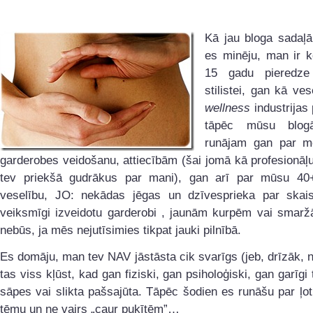
Kā jau bloga sadaļ
es minēju, man ir
15 gadu pieredz
stilistei, gan kā ves
wellness
industrijas 
tāpēc mūsu blog
runājam gan par mod
garderobes veidošanu, attiecībām (šai jomā kā profesionāļ
tev priekšā gudrākus par mani), gan arī par mūsu 40
veselību, JO: nekādas jēgas un dzīvesprieka par skaist
veiksmīgi izveidotu garderobi , jaunām kurpēm vai sma
nebūs, ja mēs nejutīsimies tikpat jauki pilnībā.
Es domāju, man tev NAV jāstāsta cik svarīgs (jeb, drīzāk, 
tas viss kļūst, kad gan fiziski, gan psiholoģiski, gan garīgi
sāpes vai slikta pašsajūta. Tāpēc šodien es runāšu par ļot
tēmu un ne vairs „caur puķītēm”…