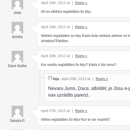
April 16th, 2013 at
|
Reply »
Arī es vēlētos iegādāties šo tēju.
zinta
April 18th, 2013 at
|
Reply »
Veletos iegadaties so teju.Kada butu veikala adrese un t
dzintra
izmaksa?Paldies.
April 20th, 2013 at
|
Reply »
Kur varētu iegādāties šo tēju? Kāda ir tās cena?
Dace Gulbe
Aija
- April 20th, 2013 at
|
Reply »
Nevaru Jums, Dace, atbildēt, jo Jūsu e-
nav uzrādīts pareizi.
April 27th, 2013 at
|
Reply »
Vēllos iegādāties šo tēju! Kur to var nopirkt?
Sandra P.