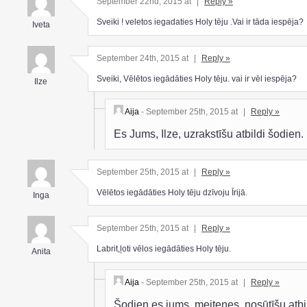
September 22nd, 2015 at
|
Reply »
Sveiki ! veletos iegadaties Holy tēju .Vai ir tāda iespēja?
Iveta
September 24th, 2015 at
|
Reply »
Sveiki, Vēlētos iegādāties Holy tēju. vai ir vēl iespēja?
Ilze
Aija
- September 25th, 2015 at
|
Reply »
Es Jums, Ilze, uzrakstīšu atbildi šodien.
September 25th, 2015 at
|
Reply »
Vēlētos iegādāties Holy tēju dzīvoju Īrijā.
Inga
September 25th, 2015 at
|
Reply »
Labrit,ļoti vēlos iegādāties Holy tēju.
Anita
Aija
- September 25th, 2015 at
|
Reply »
Šodien es jums, meitenes, nosūtīšu atbi