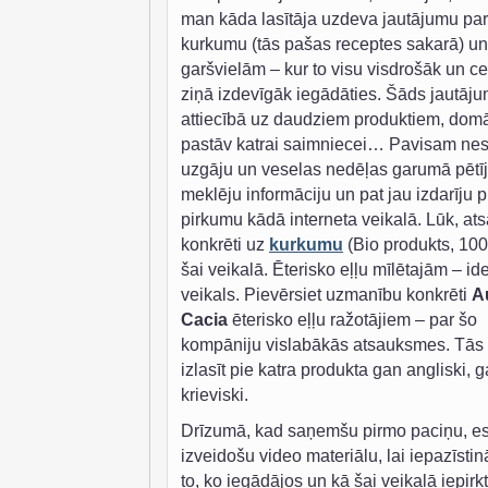
man kāda lasītāja uzdeva jautājumu par
kurkumu (tās pašas receptes sakarā) un
garšvielām – kur to visu visdrošāk un c
ziņā izdevīgāk iegādāties. Šāds jautāj
attiecībā uz daudziem produktiem, domā
pastāv katrai saimniecei… Pavisam ne
uzgāju un veselas nedēļas garumā pētīj
meklēju informāciju un pat jau izdarīju 
pirkumu kādā interneta veikalā. Lūk, at
konkrēti uz
kurkumu
(Bio produkts, 100
šai veikalā. Ēterisko eļļu mīlētajām – id
veikals. Pievērsiet uzmanību konkrēti
A
Cacia
ēterisko eļļu ražotājiem – par šo
kompāniju vislabākās atsauksmes. Tās 
izlasīt pie katra produkta gan angliski, 
krieviski.
Drīzumā, kad saņemšu pirmo paciņu, e
izveidošu video materiālu, lai iepazīstin
to, ko iegādājos un kā šai veikalā iepirk