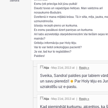
Sandra
Esmu ļoti priecīga būt jūsu pulkā!
Daudz tuvas un vajadzīgas lietiņas. Man valdzina arī
nosaukums-Buduārs.
Dzeltenā ir mana mīļākā krāsa. Tā ir silta, mīļa, jautra, m
uzmundrinoša.
Izlasiju recepti-piens un kurkuma.
Es esmu pasākusi dzert paniņas un kurkuma.
Arī labs aizvietotājs starpēdienreizēm.Vai tiešām sejas k
mainās?
Gribēju informāciju par Holy tēju.
Vai to var lietot onkoloģijas pacienti?
Ja var, tad kur to iegādāties?
Paldies!
Aija
- May 21st, 2013 at
|
Reply »
Sveika, Sandra! paldies par labiem vār
un savu pieredzi!
Par Holy tēju es J
uzrakstīšu uz e-pastu.
Aija
- May 21st, 2013 at
|
Reply »
Kad pieminējāt kurkumu, atcerējos, ka 