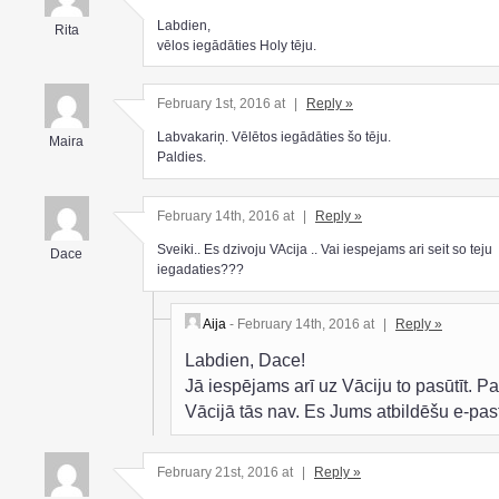
Labdien,
Rita
vēlos iegādāties Holy tēju.
February 1st, 2016 at
|
Reply »
Labvakariņ. Vēlētos iegādāties šo tēju.
Maira
Paldies.
February 14th, 2016 at
|
Reply »
Sveiki.. Es dzivoju VAcija .. Vai iespejams ari seit so teju
Dace
iegadaties???
Aija
- February 14th, 2016 at
|
Reply »
Labdien, Dace!
Jā iespējams arī uz Vāciju to pasūtīt. P
Vācijā tās nav. Es Jums atbildēšu e-pas
February 21st, 2016 at
|
Reply »