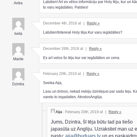
Labdien! Arī es vēlos informāciju par Holy tēju, kur un k
Antra
to varu iegādāties. Paldies!
December 4th, 2016 at
|
Reply »
Labdien!Interesē Holy tēja.Kur varu iegādāties?
Iveta
December 26th, 2018 at
|
Reply »
Es arī velos šo tēju kur var iegādāties un cena.
Marite
February 20th, 2019 at
|
Reply »
Sveika Aija,
Dzintra
Lasu un brinos, nekad nebiju dzirdejusi par sadu teju. K
varetu to iegadaties. AtrodosAnglija.
Aija
- February 20th, 2019 at
|
Reply »
Jums, Dzintra, šī tēja būtu tad pa tiešo
japasūta uz Angliju. Uzrakstiet man uz e
pastu:
aija@buduars.lv
un es paskaidro