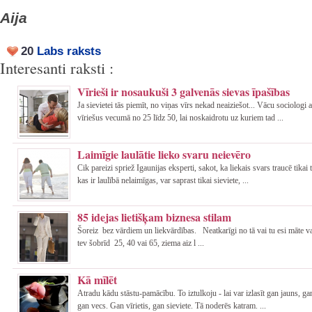
Aija
20
Labs raksts
Interesanti raksti :
Vīrieši ir nosaukuši 3 galvenās sievas īpašības
Ja sievietei tās piemīt, no viņas vīrs nekad neaiziešot... Vācu sociologi 
vīriešus vecumā no 25 līdz 50, lai noskaidrotu uz kuriem tad ...
Laimīgie laulātie lieko svaru neievēro
Cik pareizi spriež Igaunijas eksperti, sakot, ka liekais svars traucē tikai
kas ir laulībā nelaimīgas, var saprast tikai sieviete, ...
85 idejas lietišķam biznesa stilam
Šoreiz bez vārdiem un liekvārdības. Neatkarīgi no tā vai tu esi māte va
tev šobrīd 25, 40 vai 65, ziema aiz l ...
Kā mīlēt
Atradu kādu stāstu-pamācību. To iztulkoju - lai var izlasīt gan jauns, gan
gan vecs. Gan vīrietis, gan sieviete. Tā noderēs katram. ...