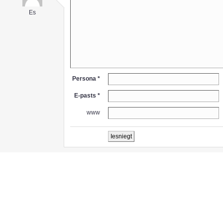
Es
Persona *
E-pasts *
www