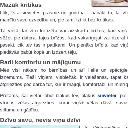
Mazāk kritikas
Lūk, īsta sievietes prasme un gudrība – panākt to, lai vīr
mainītu savu uzvedību un, pie tam, iztikt bez kritikas.
Tā vietā, lai vīru kritizētu vai aizskartu brīžos, kad viņš
sēžot pie datora, tajos brīžos, kad vakariņojat vai dzerat 
pasaki, cik tev tas ir patīkami. Un pienāks brīdis, kad viņ
piedāvās pabūt kopā un izdzert tēju.
Radi komfortu un mājīgumu
Mēs visi nākam no bērnības un arī lielie un spēcīgie
izņēmums. Tieši viņiem, visbiežāk, ir vēlēšanās, tāpat k
atgriezties pēc darba tur, kur ir mājīgi, komfortabli un mierīg
Protams, šai vietai jābūt blakus tev, blakus
sievietei
, pie
vīrietis vēlas atgriezties, kurai viņš+ vēlas dāvāt savu
siltumu un gādību.
Dzīvo savu, nevis viņa dzīvi
Ir jāinteresējas