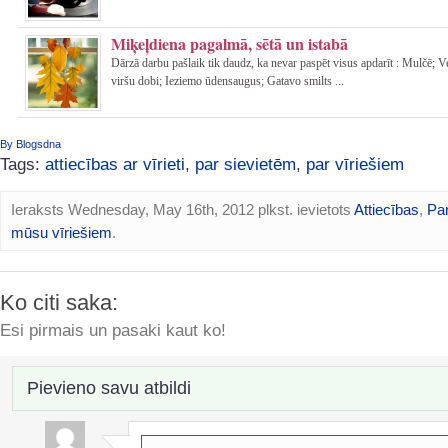
Miķeļdiena pagalmā, sētā un istabā
Dārzā darbu pašlaik tik daudz, ka nevar paspēt visus apdarīt : Mulčē; 
viršu dobi; Ieziemo ūdensaugus; Gatavo smilts ...
By Blogsdna
Tags:
attiecības ar vīrieti
,
par sievietēm
,
par vīriešiem
Ieraksts Wednesday, May 16th, 2012 plkst. ievietots
Attiecības
,
Par
mūsu vīriešiem
.
Ko citi saka:
Esi pirmais un pasaki kaut ko!
Pievieno savu atbildi