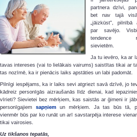
partnera dzīvi, pa
bet nav tajā visā
„jāizkūst”, pilnībā 
par savējo. Visb
tendence rak
sievietēm.
Ja tu ievēro, ka ar l
tavas intereses (vai to lielākais vairums) saistītas tikai ar ta
tas nozīmē, ka ir pienācis laiks apstāties un labi padomāt.
Pilnīgi iespējams, ka ir laiks sevi atgriezt savā dzīvē, jo te
kādreiz personīgās aizraušanās līdz dienai, kad iepazini
vīrieti? Sievietei bez mērķiem, kas saistās ar ģimeni ir jā
personīgajiem
sapņiem
un mērķiem. Ja tas būs tā, pa
vienmēr būs par ko runāt un arī savstarpēja interese viena
tikai vairosies.
Uz tikšanos tepatās,