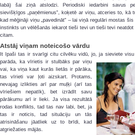
labā) šai ziņā atslodzi. Periodiski iedarbini savus pe
sievišķīgos „paņēmienus”, koķetē ar viņu, atceries to, kā tu
kad mēģināji viņu „pavedināt” – lai viņā regulāri mostas ši
instinkts un vēlēšanās iekarot tieši tevi un tieši tevi neatdo
citam.
Atstāj viņam noteicošo vārdu
It īpaši tas ir svarīgi citu cilvēku vidū, jo, ja sieviete vis
parāda, ka vīrietis ir
stulbāks par viņu
vai, ka viņa kaut kurās lietās ir pārāka,
tas vīrieti var ļoti aizskart. Protams,
nevajag izlikties arī par muļķi (arī tas
vīriešiem nepatīk), bet izrādīt savu
pārākumu arī ir lieki. Ja visa rezultātā
rodas konflikts, tad tas nav labi, bet, ja
tas ir noticis, tad situāciju un tās
atrisināšanu jāatliek uz to brīdi, kad
atgriežaties mājās.