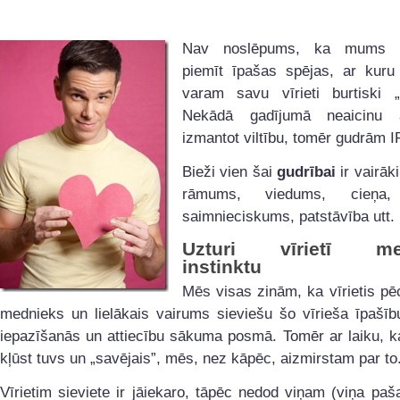
Nav noslēpums, ka mums s
piemīt īpašas spējas, ar kuru 
varam savu vīrieti burtiski „
Nekādā gadījumā neaicinu at
izmantot viltību, tomēr gudrām I
Bieži vien šai
gudrībai
ir vairāki
rāmums, viedums, cieņa, 
saimnieciskums, patstāvība utt.
Uzturi vīrietī me
instinktu
Mēs visas zinām, ka vīrietis pē
mednieks un lielākais vairums sieviešu šo vīrieša īpašīb
iepazīšanās un attiecību sākuma posmā. Tomēr ar laiku, ka
kļūst tuvs un „savējais”, mēs, nez kāpēc, aizmirstam par to
Vīrietim sieviete ir jāiekaro, tāpēc nedod viņam (viņa paš