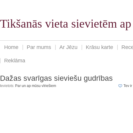
Tikšanās vieta sievietēm a
Home
Par mums
Ar Jēzu
Krāsu karte
Rece
Reklāma
Dažas svarīgas sieviešu gudrības
Ievietots:
Par un ap mūsu vīriešiem
Tev ir