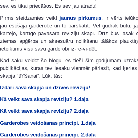
sev, es tikai priecāšos. Es sev jau atradu!
Pirms steidzamies veikt
jaunus pirkumus
, ir vērts ielūk
jau esošajā garderobē un to pārskatīt. Vēl gudrāk būtu, ja
kārtējo, kārtīgo pavasara revīziju skapī. Drīz būs jāsāk
ziemas apģērba un aksesuāru nolikšanu tālākos plaukti
ieteikums visu savu garderobi iz-re-vi-dēt.
Kad sāku veidot šo blogu, es tieši šim gadījumam uzrakst
publikācijas, kuras tev iesaku vienmēr pārlasīt, kad ķeries
skapja “tīrīšanai”. Lūk, tās:
Izdari sava skapja un dzīves revīziju!
Kā veikt sava skapja revīziju? 1.daļa
Kā veikt sava skapja revīziju? 2.daļa
Garderobes veidošanas principi. 1.daļa
Garderobes veidošanas principi. 2.daļa