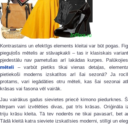
Kontrastains un efektīgs elements kleitai var būt pogas. Figū
pieguļošs mētelis ar stāvapkakli – tas ir klasiskais varia
pjedestālu nav pametušas arī lakādas kurpes. Palūkoji
mēteli
– varbūt pietiks tikai vienas detaļas, elementa
pietiekoši moderns izskatītos arī šai sezonā? Ja rocīb
protams, vari iegādāties otru mēteli, kas šai sezonai at
krāsas vai fasona vēl vairāk.
Jau vairākus gadus sievietes priecē kimono piedurknes. Š
tērpam vari izvēlēties divas, pat trīs krāsas. Oriģināla i
triju krāsu kleita. Tā tev noderēs ne tikai pavasarī, bet a
Tādā kleitā katra sieviete izskatīsies moderni, stilīgi un eleg