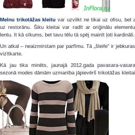
Melnu trikotāžas kleitu
var uzvilkt ne tikai uz ofisu, bet 
uz restorānu. Šiku kleitai var radīt ar oriģinālu element
lentu. It kā sīkums, bet tavu tēlu tā spēj mainīt ļoti kardināli.
Un atkal – neaizmirstam par parfīmu. Tā „šleife” ir jebkuras
vizītkarte.
Kā jau tika minēts, jaunajā 2012.gada pavasara-vasa
sezonā modes dāmām uzmanība jāpievērš trikotāžas kleitai