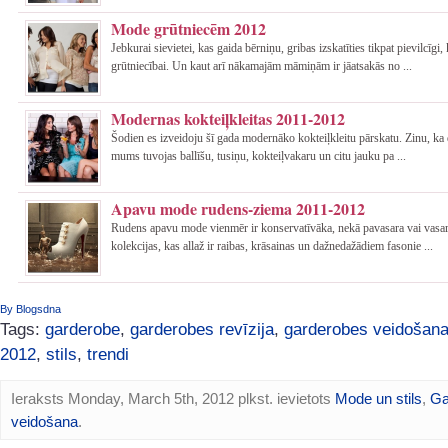
Mode grūtniecēm 2012
Jebkurai sievietei, kas gaida bērniņu, gribas izskatīties tikpat pievilcīgi, 
grūtniecībai. Un kaut arī nākamajām māmiņām ir jāatsakās no ...
Modernas kokteiļkleitas 2011-2012
Šodien es izveidoju šī gada modernāko kokteiļkleitu pārskatu. Zinu, k
mums tuvojas ballīšu, tusiņu, kokteiļvakaru un citu jauku pa ...
Apavu mode rudens-ziema 2011-2012
Rudens apavu mode vienmēr ir konservatīvāka, nekā pavasara vai vasa
kolekcijas, kas allaž ir raibas, krāsainas un dažnedažādiem fasonie ...
By Blogsdna
Tags:
garderobe
,
garderobes revīzija
,
garderobes veidošan
2012
,
stils
,
trendi
Ieraksts Monday, March 5th, 2012 plkst. ievietots
Mode un stils
,
Ga
veidošana
.