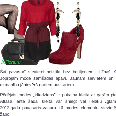
Šai pavasarī sievietei neiztikt bez botiljoniem. It īpaši 
Joprojām modē zamšādas apavi. Jaunām sievietēm un
uzmanība jāpievērš gariem auskariem.
Pēdējais modes „kliedziens” ir puķaina kleita ar garām p
Atlasa lente šādai kleita var sniegt vēl lielāku „glam
2012.gada pavasaris-vasara kā modes elementu sieviet
žabo.