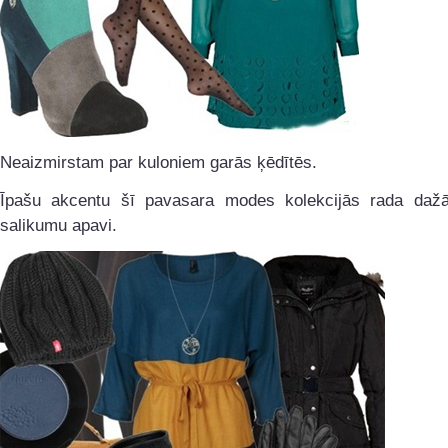
Neaizmirstam par kuloniem garās ķēdītēs.
Īpašu akcentu šī pavasara modes kolekcijās rada daž
salikumu apavi.