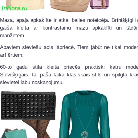
Maza, apaļa apkaklīte ir atkal balles noteicēja. Brīnišķīgi i
gaiša kleita ar kontrastainu mazu apkaklīti un tā
manžetēm.
Apaviem sieviešu acis jāpriecē. Tiem jābūt ne tikai mode
arī ērtiem.
60-to gadu stila kleita priecēs praktiski katru mo
Sievišķīgais, tai paša laikā klasiskais stils un spilgtā kr
sievietei labu noskaņojumu.