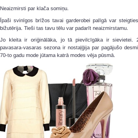
Neaizmirsti par klača somiņu.
Īpaši svinīgos brīžos tavai garderobei palīgā var steigties
bižutērija. Tieši tas tavu tēlu var padarīt neaizmirstamu.
Jo kleita ir oriģinālāka, jo tā pievilcīgāka ir sievietei.
pavasara-vasaras sezona ir nostaļģija par pagājušo desmi
70-to gadu mode jūtama katrā modes vēja pūsmā.