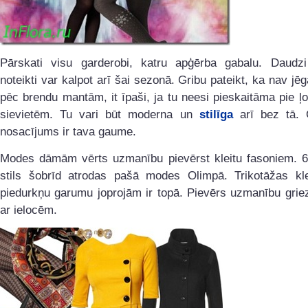
Pārskati visu garderobi, katru apģērba gabalu. Daudz
noteikti var kalpot arī šai sezonā. Gribu pateikt, ka nav jēg
pēc brendu mantām, it īpaši, ja tu neesi pieskaitāma pie ļo
sievietēm. Tu vari būt moderna un
stilīga
arī bez tā. 
nosacījums ir tava gaume.
Modes dāmām vērts uzmanību pievērst kleitu fasoniem. 6
stils šobrīd atrodas pašā modes Olimpā. Trikotāžas kl
piedurkņu garumu joprojām ir topā. Pievērs uzmanību griezt
ar ielocēm.