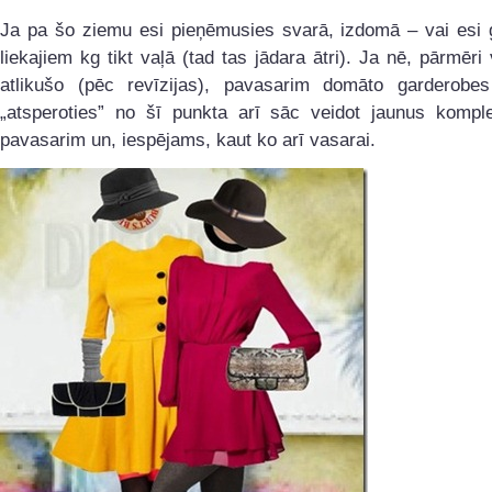
Ja pa šo ziemu esi pieņēmusies svarā, izdomā – vai esi 
liekajiem kg tikt vaļā (tad tas jādara ātri). Ja nē, pārmēri
atlikušo (pēc revīzijas), pavasarim domāto garderobe
„atsperoties” no šī punkta arī sāc veidot jaunus kompl
pavasarim un, iespējams, kaut ko arī vasarai.