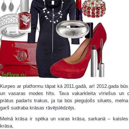
Kurpes ar platformu tāpat kā 2011.gadā, arī 2012.gada bū
un vasaras modes hīts. Tava vakarkleita vīriešus un 
prātus padarīs trakus, ja tai būs pieguļošs siluets, meln
garš sudraba krāsas rāvējslēdzējs.
Melnā krāsa ir spēka un varas krāsa, sarkanā – kaisles
krāsa.