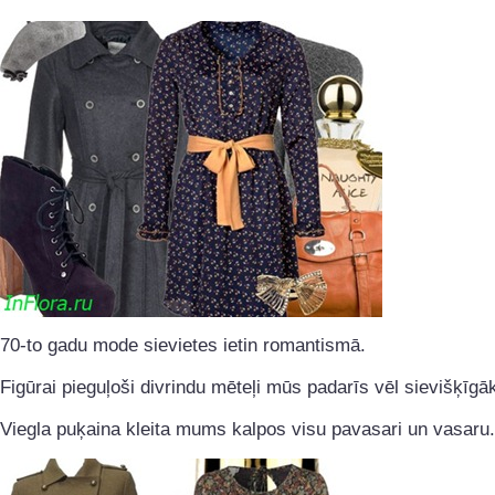
70-to gadu mode sievietes ietin romantismā.
Figūrai pieguļoši divrindu mēteļi mūs padarīs vēl sievišķīgā
Viegla puķaina kleita mums kalpos visu pavasari un vasaru.