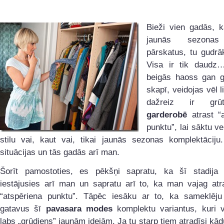
Bieži vien gadās, k
jaunās sezona
pārskatus, tu gudrā
Visa ir tik daudz
beigās haoss gan g
skapī, veidojas vēl l
dažreiz ir grū
garderobē
atrast “
punktu”, lai sāktu ve
stilu vai, kaut vai, tikai jaunās sezonas komplektāciju.
situācijas un tās gadās arī man.
Šorīt pamostoties, es pēkšņi sapratu, ka šī stadija 
iestājusies arī man un sapratu arī to, ka man vajag at
“atspēriena punktu”. Tāpēc iesāku ar to, ka sameklēju 
gatavus šī
pavasara modes
komplektu variantus, kuri v
labs „grūdiens” jaunām idejām. Ja tu starp tiem atradīsi kādu