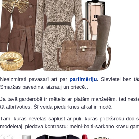
Neaizmirsti pavasarī arī par
parfimēriju
. Sievietei bez tā
Smaržas pavedina, aizrauj un priecē…
Ja tavā garderobē ir mētelis ar platām manžetēm, tad nest
tā atbrīvoties. Šī veida piedurknes atkal ir modē.
Tām, kuras nevēlas saplūst ar pūli, kuras priekšroku dod sta
modelētāji piedāvā kontrastu: melni-balti-sarkano krāsu g