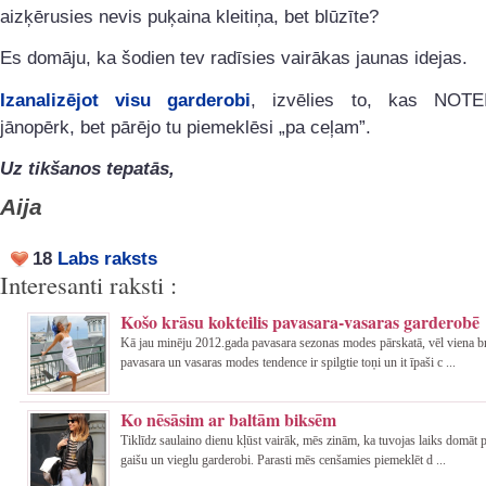
aizķērusies nevis puķaina kleitiņa, bet blūzīte?
Es domāju, ka šodien tev radīsies vairākas jaunas idejas.
Izanalizējot visu garderobi
, izvēlies to, kas NOTEI
jānopērk, bet pārējo tu piemeklēsi „pa ceļam”.
Uz tikšanos tepatās,
Aija
18
Labs raksts
Interesanti raksti :
Košo krāsu kokteilis pavasara-vasaras garderobē
Kā jau minēju 2012.gada pavasara sezonas modes pārskatā, vēl viena br
pavasara un vasaras modes tendence ir spilgtie toņi un it īpaši c ...
Ko nēsāsim ar baltām biksēm
Tiklīdz saulaino dienu kļūst vairāk, mēs zinām, ka tuvojas laiks domāt p
gaišu un vieglu garderobi. Parasti mēs cenšamies piemeklēt d ...