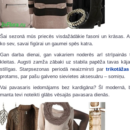
Šai sezonā mūs priecēs visdažādākie fasoni un krāsas. At
ko sev, savai figūrai un gaumei spēs katra.
Gan darba dienai, gan vakariem noderēs arī strīpainās t
kleitas. Augsti zamža zābaki uz stabila papēža tavas kāj
stilīgas. Starpsezonas periodā neaizmirsti par
trikotāžas 
protams, par pašu galveno sievietes aksesuāru – somiņu.
Vai pavasaris iedomājams bez kardigāna? Šī modernā, be
manta tevi noteikti glābs vēsajās pavasara dienās.