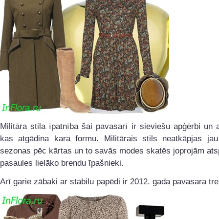
Militāra stila īpatnība šai pavasarī ir sieviešu apģērbi un 
kas atgādina kara formu. Militārais stils neatkāpjas jau
sezonas pēc kārtas un to savās modes skatēs joprojām ats
pasaules lielāko brendu īpašnieki.
Arī garie zābaki ar stabilu papēdi ir 2012. gada pavasara tr