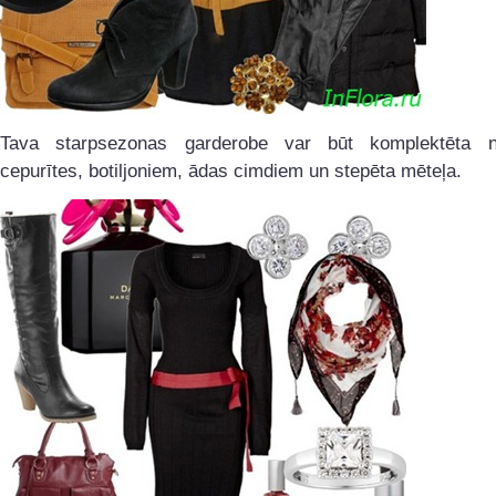
Tava starpsezonas garderobe var būt komplektēta n
cepurītes, botiljoniem, ādas cimdiem un stepēta mēteļa.