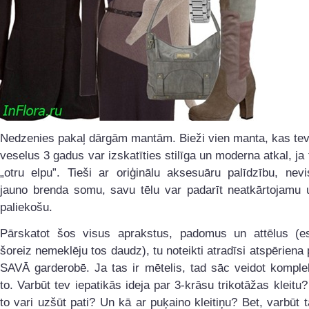
Nedzenies pakaļ dārgām mantām. Bieži vien manta, kas tev
veselus 3 gadus var izskatīties stilīga un moderna atkal, ja t
„otru elpu”. Tieši ar oriģinālu aksesuāru palīdzību, nevi
jauno brenda somu, savu tēlu var padarīt neatkārtojamu 
paliekošu.
Pārskatot šos visus aprakstus, padomus un attēlus (es
šoreiz nemeklēju tos daudz), tu noteikti atradīsi atspēriena 
SAVĀ garderobē. Ja tas ir mētelis, tad sāc veidot komple
to. Varbūt tev iepatikās ideja par 3-krāsu trikotāžas kleitu?
to vari uzšūt pati? Un kā ar puķaino kleitiņu? Bet, varbūt 