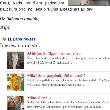
Ceru, kāds no šiem padomiem
kaut kurā brīdī no lieka pirkuma apstādinās arī tevi.
Uz tikšanos tepatās,
Aija
11
Labs raksts
Interesanti raksti :
85 idejas lietišķam biznesa stilam
Šoreiz bez vārdiem un liekvārdības. Neatkarīgi no tā vai tu esi māte va
tev šobrīd 25, 40 vai 65, ziema aiz l ...
Miķeļdiena pagalmā, sētā un istabā
Dārzā darbu pašlaik tik daudz, ka nevar paspēt visus apdarīt : Mulčē; 
viršu dobi; Ieziemo ūdensaugus; Gatavo smilts ...
Mātes dienā…
Šodiena ir tā diena, kas pieder mums, kad vēlos no sirds sveikt mūs vi
katru atsevišķi! Gan māmiņas, gan vecmāmiņas, gan tās, kurām ...