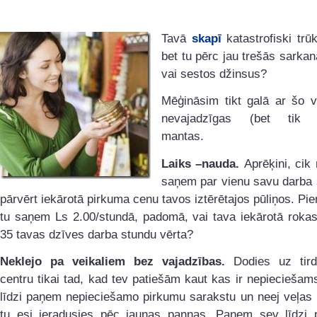
Tavā
skapī
katastrofiski trū
bet tu pērc jau trešās sarka
vai sestos džinsus?
Mēģināsim tikt galā ar šo v
nevajadzīgas (bet tik s
mantas.
Laiks –nauda.
Aprēķini, cik
saņem par vienu savu darba 
pārvērt iekārotā pirkuma cenu tavos iztērētajos pūliņos. Pi
tu saņem Ls 2.00/stundā, padomā, vai tava iekārotā rokas
35 tavas dzīves darba stundu vērta?
Neklejo pa veikaliem bez vajadzības.
Dodies uz tird
centru tikai tad, kad tev patiešām kaut kas ir nepieciešams
līdzi paņem nepieciešamo pirkumu sarakstu un neej veļas 
tu esi ieradusies pēc jaunas pannas. Paņem sev līdzi p