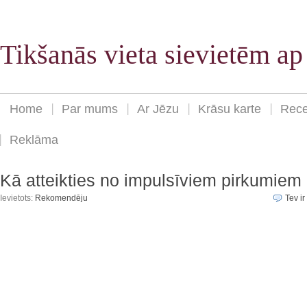
Tikšanās vieta sievietēm a
Home
Par mums
Ar Jēzu
Krāsu karte
Rece
Reklāma
Kā atteikties no impulsīviem pirkumiem
Ievietots:
Rekomendēju
Tev ir