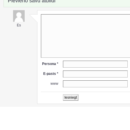
Pievieno savu atbildi
Es
Persona *
E-pasts *
www