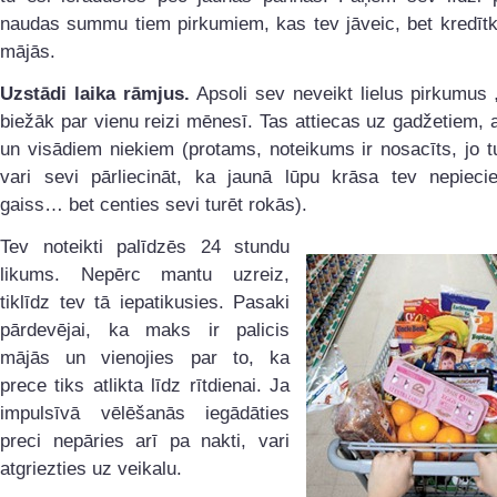
naudas summu tiem pirkumiem, kas tev jāveic, bet kredītka
mājās.
Uzstādi laika rāmjus.
Apsoli sev neveikt lielus pirkumus 
biežāk par vienu reizi mēnesī. Tas attiecas uz gadžetiem,
un visādiem niekiem (protams, noteikums ir nosacīts, jo 
vari sevi pārliecināt, ka jaunā lūpu krāsa tev nepiec
gaiss… bet centies sevi turēt rokās).
Tev noteikti palīdzēs 24 stundu
likums. Nepērc mantu uzreiz,
tiklīdz tev tā iepatikusies. Pasaki
pārdevējai, ka maks ir palicis
mājās un vienojies par to, ka
prece tiks atlikta līdz rītdienai. Ja
impulsīvā vēlēšanās iegādāties
preci nepāries arī pa nakti, vari
atgriezties uz veikalu.