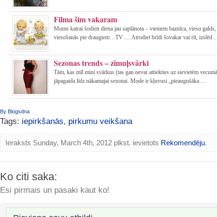
Filma šim vakaram
Mums katrai šodien diena jau saplānota – vieniem baznīca, viesu galds,
viesošanās pie draugiem…TV…. Atrodiet brīdi šovakar vai rīt, izslēd ..
Sezonas trends – zīmuļsvārki
Tām, kas mīl mini svārkus (tas gan nevar attiekties uz sievietēm vecum
jāpagaida līdz nākamajai sezonai. Mode ir kļuvusi „pieaugušāka ...
By Blogsdna
Tags:
iepirkšanās
,
pirkumu veikšana
Ieraksts Sunday, March 4th, 2012 plkst. ievietots
Rekomendēju
.
Ko citi saka:
Esi pirmais un pasaki kaut ko!