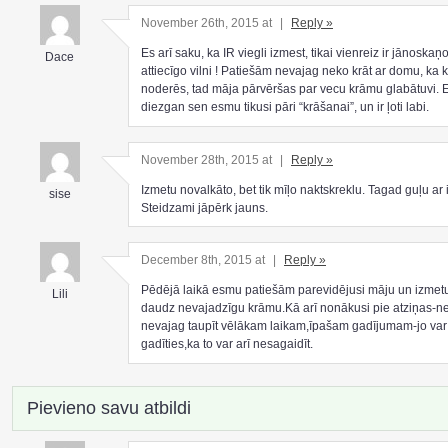
November 26th, 2015 at
|
Reply »
Es arī saku, ka IR viegli izmest, tikai vienreiz ir jānoskaņ
Dace
attiecīgo vilni ! Patiešām nevajag neko krāt ar domu, ka 
noderēs, tad māja pārvēršas par vecu krāmu glabātuvi. 
diezgan sen esmu tikusi pāri “krāšanai”, un ir ļoti labi.
November 28th, 2015 at
|
Reply »
Izmetu novalkāto, bet tik mīļo naktskreklu. Tagad guļu ar
sise
Steidzami jāpērk jauns.
December 8th, 2015 at
|
Reply »
Pēdējā laikā esmu patiešām parevidējusi māju un izmet
Lili
daudz nevajadzīgu krāmu.Kā arī nonākusi pie atziņas-n
nevajag taupīt vēlākam laikam,īpašam gadījumam-jo var
gadīties,ka to var arī nesagaidīt.
Pievieno savu atbildi