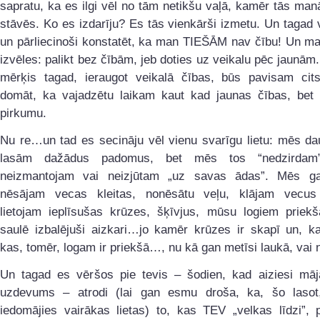
sapratu, ka es ilgi vēl no tām netikšu vaļā, kamēr tās man
stāvēs. Ko es izdarīju? Es tās vienkārši izmetu. Un tagad 
un pārliecinoši konstatēt, ka man TIEŠĀM nav čību! Un ma
izvēles: palikt bez čībām, jeb doties uz veikalu pēc jaunā
mērķis tagad, ieraugot veikalā čības, būs pavisam cit
domāt, ka vajadzētu laikam kaut kad jaunas čības, bet 
pirkumu.
Nu re…un tad es secināju vēl vienu svarīgu lietu: mēs da
lasām dažādus padomus, bet mēs tos “nedzirdam
neizmantojam vai neizjūtam „uz savas ādas”. Mēs ga
nēsājam vecas kleitas, nonēsātu veļu, klājam vecus
lietojam ieplīsušas krūzes, šķīvjus, mūsu logiem priekš
saulē izbalējuši aizkari…jo kamēr krūzes ir skapī un, k
kas, tomēr, logam ir priekšā…, nu kā gan metīsi laukā, vai 
Un tagad es vēršos pie tevis – šodien, kad aiziesi mājā
uzdevums – atrodi (lai gan esmu droša, ka, šo laso
iedomājies vairākas lietas) to, kas TEV „velkas līdzi”,