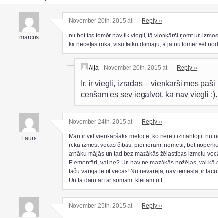
November 20th, 2015 at
|
Reply »
nu bet tas tomēr nav tik viegli, tā vienkārši ņemt un izmes
marcus
kā neceļas roka, visu laiku domāju, a ja nu tomēr vēl no
Aija
- November 20th, 2015 at
|
Reply »
Ir, ir viegli, izrādās – vienkārši mēs paši
cenšamies sev iegalvot, ka nav viegli :).
November 24th, 2015 at
|
Reply »
Man ir vēl vienkāršāka metode, ko nereti izmantoju: nu 
Laura
roka izmest vecās čības, piemēram, nemetu, bet nopērku
atnāku mājās un tad bez mazākās žēlastības izmetu vec
Elementāri, vai ne? Un nav ne mazākās nožēlas, vai kā e
taču varēja letot vecās! Nu nevarēja, nav iemesla, ir tacu
Un tā daru arī ar somām, kleitām utt.
November 25th, 2015 at
|
Reply »