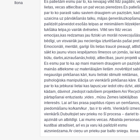
Es patiešām esmu par to, ka nevajag vilkt līdz pagātni, v
Ilona
lietas, vecas attiecības un pat vecas pieredzes.Es pati
par to ko parasti saku saviem draugiem un paziņām, ka
uzaicina uz pārvākšanās talku, mājas ģenerāluzkopšanu
palīdzēt pārveidot esošās telpas ar minimāliem līdzekļie
tukšāka telpa,jo vairāk dvēseles. Vilkt sev līdz vecas
emocijas,kas redzamas jau fiziski un morāli novecojušās l
bēdīgi, un visvairāk jau necienīga izturēšanās pašai pret 
Emocionāli, mentāli, garīgi šīs lietas traucē pieaugt, attīstī
sākt ko jaunu visos iespējamos līmeņos un jomās, lai kas
būtu, darbs,aizraušanās,hobiji, attiecības, jauni projekti 
Es esmu par to ka ap mani maniem draugiem un paziņā
mainās attieksme uz materiālajām lietām .novērtējot sab
negausīgo pirkšanas kāri, kuru lieliski stimulē reklāmas,
psiholoģiska manipulācija un vienkārši pirkšanas kāre.
par to ka jebkurai lietai kas tapusi,var iedot otru dzīvi, at
kādam, dāvinot ,ziedojot radošiem projektiem An/ Recyc
pārtapšanai entuziastu ,vides , mūsu Zemes labklājības
interesēs. Lai arī tas prasa papildus rūpes un ņemšanos,
piedomāšanu ko/kam/kur , tas ir to vērts. Vienkārši izmest
vienkārši.Dubultojiet sev prieku no šī procesa – dariet to 
apzināti un atbildīgi. Lai mums veicas. Atbalsta personas
kustībai atradīsiet, arī es ja varu kā palīdzēt esmu
aizsniedzama.Ar cieņu un prieku par balto sniegu. Ilona