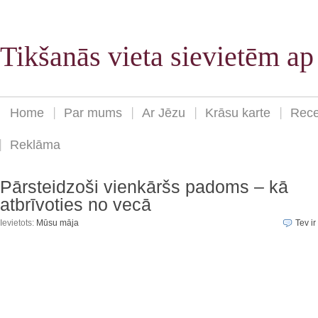
Tikšanās vieta sievietēm a
Home
Par mums
Ar Jēzu
Krāsu karte
Rece
Reklāma
Pārsteidzoši vienkāršs padoms – kā
atbrīvoties no vecā
Ievietots:
Mūsu māja
Tev ir