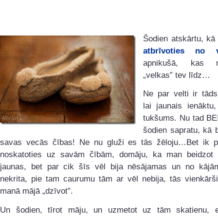
Šodien atskārtu, kā
atbrīvoties no 
apnikušā, kas nea
„velkas” tev līdz…
Ne par velti ir tād
lai jaunais ienāktu,
tukšums. Nu tad B
šodien sapratu, kā b
savas vecās čības! Ne nu gluži es tās žēloju…Bet ik p
noskatoties uz savām čībām, domāju, ka man beidzot 
jaunas, bet par cik šīs vēl bija nēsājamas un no kājā
nekrita, pie tam caurumu tām ar vēl nebija, tās vienkārši
manā mājā „dzīvot”.
Un šodien, tīrot māju, un uzmetot uz tām skatienu, 