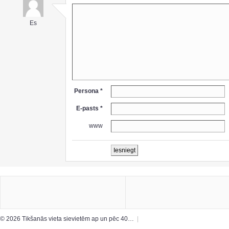
Es
Persona *
E-pasts *
www
© 2026 Tikšanās vieta sievietēm ap un pēc 40…
|