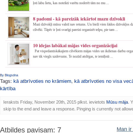
ļoti labu lietu, kas noteikti varētu noderēt tām no mu ...
8 padomi - kā pareizāk iekārtot mazu dzīvokli
Mazi dzīvokļi mūsu valstī nav retums. Un bieži vien šādos dzīvokļos d
cilvēki. Tāpēc ir ļoti svarīgi pareizi organizēt telpu, pie tam ...
10 idejas labākai mājas vides organizācijai
Pat vispedantiskākajiem cilvēkiem mājas vides un ikdienas darbu orga
nav tik viegls uzdevums. Te nozūd atslēgas, te iemīļotā ...
By Blogsdna
Tags:
kā atbrīvoties no krāmiem
,
kā atbrīvoties no visa vec
kārtība
Ieraksts Friday, November 20th, 2015 plkst. ievietots
Mūsu māja
. 
skip to the end and leave a response. Pinging is currently not allow
Atbildes pavisam: 7
Man ir 