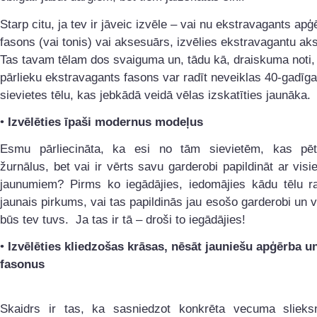
Starp citu, ja tev ir jāveic izvēle – vai nu ekstravagants apģ
fasons (vai tonis) vai aksesuārs, izvēlies ekstravagantu ak
Tas tavam tēlam dos svaiguma un, tādu kā, draiskuma noti, 
pārlieku ekstravagants fasons var radīt neveiklas 40-gadīg
sievietes tēlu, kas jebkādā veidā vēlas izskatīties jaunāka.
•
Izvēlēties īpaši modernus modeļus
Esmu pārliecināta, ka esi no tām sievietēm, kas p
žurnālus, bet vai ir vērts savu garderobi papildināt ar vi
jaunumiem? Pirms ko iegādājies, iedomājies kādu tēlu r
jaunais pirkums, vai tas papildinās jau esošo garderobi un va
būs tev tuvs. Ja tas ir tā – droši to iegādājies!
•
Izvēlēties kliedzošas krāsas, nēsāt jauniešu apģērba u
fasonus
Skaidrs ir tas, ka sasniedzot konkrēta vecuma slieks