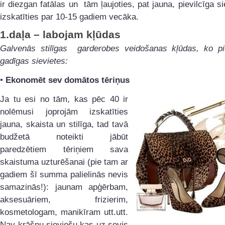
ir diezgan fatālas un tām ļaujoties, pat jauna, pievilcīga si
izskatīties par 10-15 gadiem vecāka.
1.daļa – labojam kļūdas
Galvenās stilīgas garderobes veidošanas kļūdas, ko pi
gadīgas sievietes:
•
Ekonomēt sev domātos tēriņus
Ja tu esi no tām, kas pēc 40 ir
nolēmusi joprojām izskatīties
jauna, skaista un stilīga, tad tavā
budžetā noteikti jābūt
paredzētiem tēriņiem sava
skaistuma uzturēšanai (pie tam ar
gadiem šī summa palielinās nevis
samazinās!): jaunam apģērbam,
aksesuāriem, frizierim,
kosmetologam, manikīram utt.utt.
Nav krāšņu sieviešu,kas uz sevis