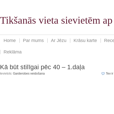
Tikšanās vieta sievietēm a
Home
Par mums
Ar Jēzu
Krāsu karte
Rece
Reklāma
Kā būt stilīgai pēc 40 – 1.daļa
Ievietots:
Garderobes veidošana
Tev ir