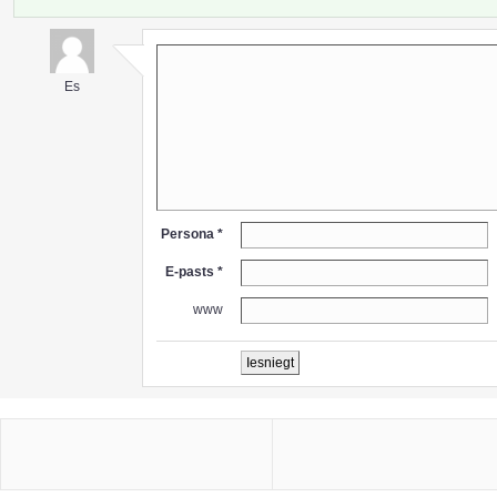
Es
Persona *
E-pasts *
www