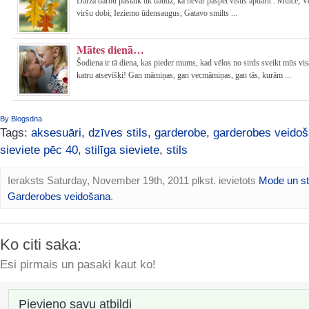
Dārzā darbu pašlaik tik daudz, ka nevar paspēt visus apdarīt : Mulčē; 
viršu dobi; Ieziemo ūdensaugus; Gatavo smilts ...
Mātes dienā…
Šodiena ir tā diena, kas pieder mums, kad vēlos no sirds sveikt mūs vi
katru atsevišķi! Gan māmiņas, gan vecmāmiņas, gan tās, kurām ...
By Blogsdna
Tags:
aksesuāri
,
dzīves stils
,
garderobe
,
garderobes veido
sieviete pēc 40
,
stilīga sieviete
,
stils
Ieraksts Saturday, November 19th, 2011 plkst. ievietots
Mode un st
Garderobes veidošana
.
Ko citi saka:
Esi pirmais un pasaki kaut ko!
Pievieno savu atbildi