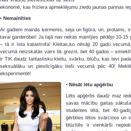
ekonomē, kas friziera apmeklējumu ziedo jaunas pannas ieg
•
Nemainīties
Ar gadiem mainās ķermenis, seja un figūra, un, protams, i
tavai garderobei! Ja tajā nav nekas mainījies pēdējo 10-15 
– tā ir īsta katastrofa! Kleitas,ko nēsāji 20 gadu vecum
vecumā neizskatās vairs tik grezni, bet 40 gados – smieklīg
ir TIK daudz fantastisku kleitu, svārku, blūžu, kas tevi pad
seksuālāku un pievilcīgāku tieši vecumā pēc 40! Meklē
eksperimentē!
•
Nēsāt lētu apģērbu
Lēts apģērbs daudz maz iede
savas mācību gaitas sākuš
studentes tēlā, bet 40-gadī
ģērbties lētos svārciņos un s
blūzītēs ir vienkārši nepiekl