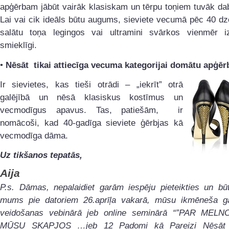
apģērbam jābūt vairāk klasiskam un tērpu toņiem tuvāk da
Lai vai cik ideāls būtu augums, sieviete vecumā pēc 40 dz
salātu toņa legingos vai ultramini svārkos vienmēr iz
smieklīgi.
•
Nēsāt tikai attiecīga vecuma kategorijai domātu apģēr
Ir sievietes, kas tieši otrādi – „iekrīt” otrā
galējībā un nēsā klasiskus kostīmus un
vecmodīgus apavus. Tas, patiešām, ir
nomācoši, kad 40-gadīga sieviete ģērbjas kā
vecmodīga dāma.
Uz tikšanos tepatās,
Aija
P.s. Dāmas, nepalaidiet garām iespēju pieteikties un bū
mums pie datoriem 26.aprīļa vakarā, mūsu ikmēneša g
veidošanas vebinārā jeb online seminārā “”PAR MEL
MŪSU SKAPJOS …jeb 12 Padomi kā Pareizi Nēsā