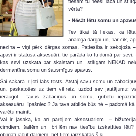
tiešām tu neesi laba un stilī
vērta?
•
Nēsāt lētu somu un apavu
Tev tikai tā liekas, ka lēt
analoga dārgai un, par cik, ap
nezina – viņi pērk dārgas somas. Patiesība ir sekojoša 
apavi ir statusa aksesuāri, tie parāda ko tu domā par sevi. 
kas sevi uzskata par skaistām un stilīgām NEKAD nei
dermantīna somu un šausmīgus apavus.
Šai sakarā ir ļoti labs tests. Atstāj savu somu un zābaciņu
un, paskatoties uz tiem vēlreiz, uzdod sev jautājumu: vai
ieraugot tavus zābaciņus un somu, gribētu iepazīt
aksesuāru īpašnieci? Ja tava atbilde būs nē – padomā kā 
varētu mainīt.
Vai ir jāsaka, ka arī pārējiem aksesuāriem – bižutērijai
cimdiem, šallēm un brillēm nav tiesību izskatīties lēti?
obligāti jābūt dārgiem, bet tiem jāizskatās šiki.