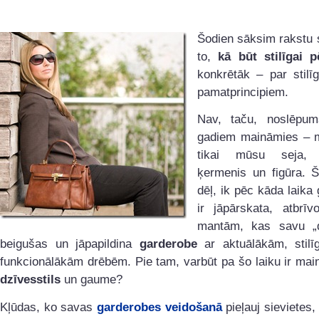
Šodien sāksim rakstu 
to,
kā būt stilīgai 
konkrētāk – par stilī
pamatprincipiem.
Nav, taču, noslēpum
gadiem maināmies – 
tikai mūsu seja,
ķermenis un figūra. Š
dēļ, ik pēc kāda laika
ir jāpārskata, atbrīv
mantām, kas savu „d
beigušas un jāpapildina
garderobe
ar aktuālākām, stil
funkcionālākām drēbēm. Pie tam, varbūt pa šo laiku ir main
dzīvesstils
un gaume?
Kļūdas, ko savas
garderobes veidošanā
pieļauj sievietes,