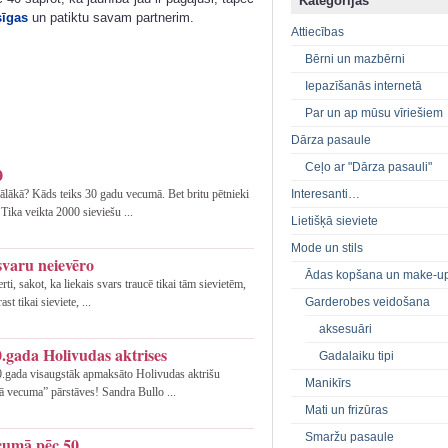
Kategorijas
sīgas
un patiktu savam partnerim.
Attiecības
Bērni un mazbērni
Iepazīšanās internetā
Par un ap mūsu vīriešiem
Dārza pasaule
Ceļo ar "Dārza pasauli"
0
Interesanti…
ālākā? Kāds teiks 30 gadu vecumā. Bet britu pētnieki
 Tika veikta 2000 sieviešu ...
Lietišķā sieviete
Mode un stils
 svaru neievēro
Ādas kopšana un make-u
rti, sakot, ka liekais svars traucē tikai tām sievietēm,
Garderobes veidošana
st tikai sieviete, ...
aksesuāri
.gada Holivudas aktrises
Gadalaiku tipi
10.gada visaugstāk apmaksāto Holivudas aktrišu
Manikīrs
ā vecuma” pārstāves! Sandra Bullo ...
Mati un frizūras
Smaržu pasaule
ecumā pēc 50