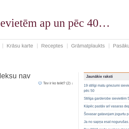
sievietēm ap un pēc 40…
Krāsu karte
Receptes
Grāmatplaukts
Pasāk
leksu nav
Jaunākie raksti
Tev ir ko teikt? (2) ↓
19 stilīgi matu griezumi siev
pēc 50
Stilīga garderobe sievietēm 
Kāpēc pastāv arī vasaras de
Šovasar gatavojam jogurtu p
Ja no sapņa esat noguruša