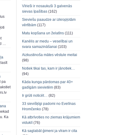
Vīrieši ir nosaukuši 3 galvenās
sievas īpašības
(162)
dus
Sieviešu paaudze ar izkropļotām
vērtībām
(117)
oti
Matu kopšana un želatīns
(111)
et
Kanēlis ar medu – veselībai un
ad …
svara samazināšanai
(103)
Aizkustinoša mātes vēstule meitai
aļa
(98)
zlasīt
Notiek tikai tas, kam ir jānotiek…
(94)
a
d pa
Kāda kunga pārdomas par 40+
akstiet
gadīgām sievietēm
(83)
s.lv
Ir grūti noticēt…
(82)
33 sievišķīgi padomi no Evelīnas
šana
Hromčenko
(78)
 nekad
ju. Ka
Kā atbrīvoties no ziemas krājumiem
viduklī
(76)
Kā saglabāt ģimeni ja vīram ir cita