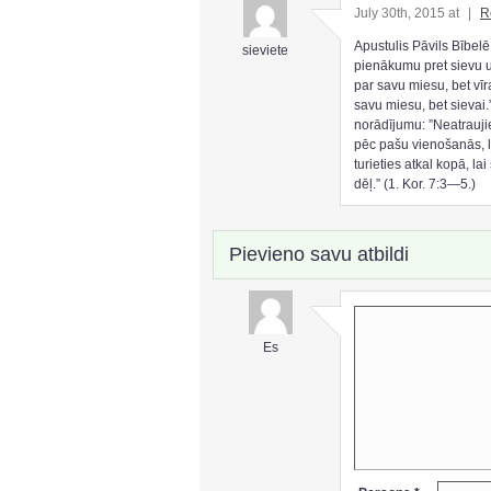
July 30th, 2015 at
|
R
Apustulis Pāvils Bībelē
sieviete
pienākumu pret sievu u
par savu miesu, bet vī
savu miesu, bet sievai.
norādījumu: ”Neatraujie
pēc pašu vienošanās, la
turieties atkal kopā, l
dēļ.” (1. Kor. 7:3—5.)
Pievieno savu atbildi
Es