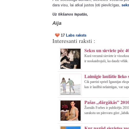
dara visu, lai atkal justos ļoti pievilcīgas,
sek
Uz tikšanos tepatās,
Aija
17
Labs raksts
Interesanti raksti :
Sekss un sieviete pēc 4
Kurā vecumā sieviete ir visseksu
ir noskaidrojuši, ka daudz vēlāk.
Laimīgie laulātie lieko
Cik pareizi spriež Igaunijas ekspe
kas ir laulībā nelaimīgas, var sapra
Pašas „dārgākās” 2010
Žurnāls Forbes ir publicējis 20
sarakstu un pārsvaru gūst „labāk
Kur pazūd sievietes v