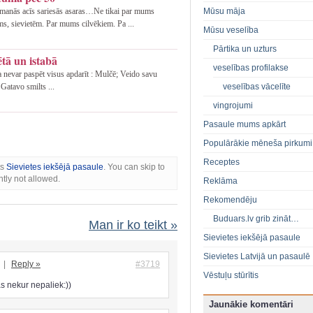
Mūsu māja
o manās acīs sariesās asaras…Ne tikai par mums
s, sievietēm. Par mums cilvēkiem. Pa ...
Mūsu veselība
Pārtika un uzturs
tā un istabā
veselības profilakse
a nevar paspēt visus apdarīt : Mulčē; Veido savu
veselības vācelīte
Gatavo smilts ...
vingrojumi
Pasaule mums apkārt
Populārākie mēneša pirkumi
Receptes
ts
Sievietes iekšējā pasaule
. You can skip to
tly not allowed.
Reklāma
Rekomendēju
Buduars.lv grib zināt…
Man ir ko teikt »
Sievietes iekšējā pasaule
Sievietes Latvijā un pasaulē
|
Reply »
#3719
Vēstuļu stūrītis
ņas nekur nepaliek:))
Jaunākie komentāri