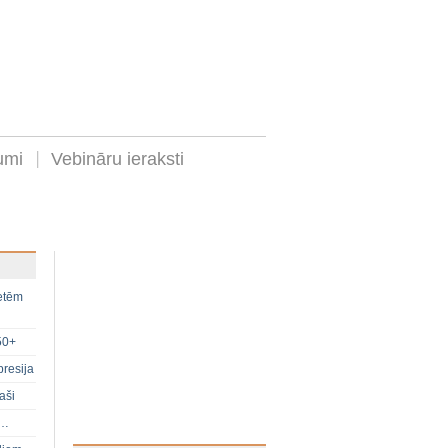
umi
Vebināru ieraksti
ietēm
50+
presija
aši
s…