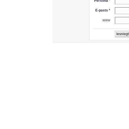
Persona *
E-pasts *
www