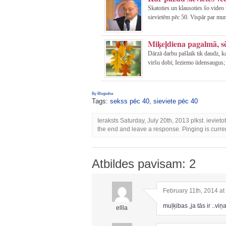
Skatoties un klausoties šo vide
sievietēm pēc 50. Vispār par mum
Miķeļdiena pagalmā, sē
Dārzā darbu pašlaik tik daudz, k
viršu dobi; Ieziemo ūdensaugus; 
By Blogsdna
Tags:
sekss pēc 40
,
sieviete pēc 40
Ieraksts Saturday, July 20th, 2013 plkst. ievieto
the end and leave a response. Pinging is curren
Atbildes pavisam: 2
February 11th, 2014 at
muļķibas ,ja tās ir ..vi
ellla