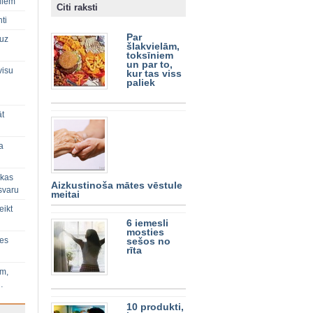
diem
Citi raksti
ti
Par
 uz
šlakvielām,
toksīniem
un par to,
visu
kur tas viss
paliek
āt
a
 kas
Aizkustinoša mātes vēstule
svaru
meitai
eikt
6 iemesli
mosties
ies
sešos no
rīta
im,
…
10 produkti,