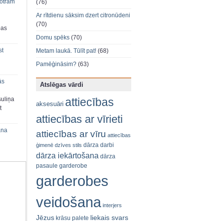
 otram
(76)
Ar rītdienu sāksim dzert citronūdeni
(70)
bas
Domu spēks
(70)
st
Metam laukā. Tūlīt pat!
(68)
Pamēģināsim?
(63)
ās
Atslēgas vārdi
attiecības
suliņa
aksesuāri
t
attiecības ar vīrieti
ana
attiecības ar vīru
attiecības
dārza darbi
ģimenē
dzīves stils
dārza iekārtošana
dārza
pasaule
garderobe
garderobes
veidošana
interjers
Jēzus
liekais svars
krāsu palete