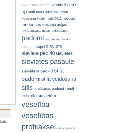
make-
madaras interneta veikals
up
mati
matu
matu griezumi
modes
kopšana
Mode
mode 2012
tendences
mājas
motivācija
iekārtošana
mājas uzkopšana
padomi
pārmaiņas
pārtika
sieviete
receptes
sapņi
sieviete pēc 40
sievietes
sievietes pasaule
stila
sievietēm pēc 40
padomi
stila veidošana
stils
tievēšanas padomi
trendi
vebināri sievietēm
veselība
veselības
šais
profilakse
ādas kopšana