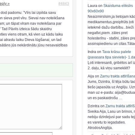
eply »
#4843
Laura on
Skaistuma eliksīrs
90x60x90
 dod padomu: ”Vīrs lai izpilda savu
Neaizmirsīsim,ja lietojam kā
n sieva pret vīru. Sievai nav noteikšana
medikamentus,greipfrūts ļoti
ram; un tāpat vīram nav noteikšana par
ietekmē dažu darbību...bieži ļ
” Tad Pāvils izteica šādu skaidru
negatīvi,piem. zāles pret
ties viens otram, kā vien uz kādu laiku
holesterīnu - statīni, zāles pr
i atrastu laiku Dieva lūgšanai, un tad
assinspiedienu un citas.Tāt
ai sātāns jūs nekārdinātu jūsu nesavaldības
Indra on
Tava krāsu palete
(pavasara tipa sieviete)- 1.d
Ļoti interesanti, gribētos arī i
2. daļu, kā viņu sameklēt?
Aija on
Zarnu trakta attīrīšan
Jums, Dzintra, šī tēja būtu ta
tiešo japasūta uz Angliju. Uzr
man uz e-pastu: aija@buduar
un es paskaidrošu …
Dzintra on
Zarnu trakta attīrī
Sveika Aija, Lasu un brinos,
nebiju dzirdejusi par sadu te
es varetu to iegadaties.
AtrodosAnglija.