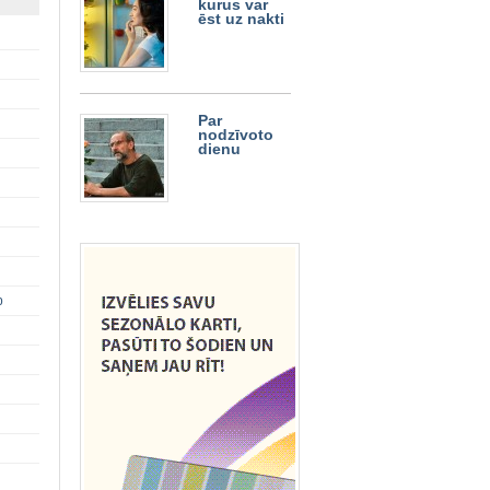
kurus var
ēst uz nakti
Par
nodzīvoto
dienu
p