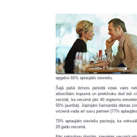
apgalvo 65% aptaujāto sieviešu.
Šajā pašā dzīves periodā viņas vairs nelo
attiecībām kopumā un priekšroku dod būt cik
secināt, ka vecumā pēc 40 orgasmu sieviete
55% jaunībā). Joprojām šarmantās dāmas zina
virzienā vada arī savu partneri (77% aptaujāto
70% aptaujāto sieviešu paziņoja, ka seksuāl
20 gadu vecumā.
Pēc seksologu domām, sievietes vecumā pēc 4