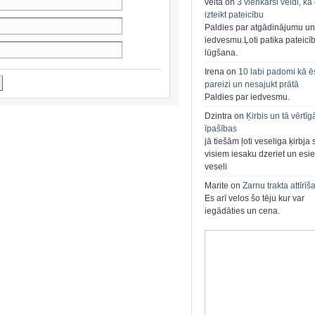
velta on
3 vienkārši veidi, kā
izteikt pateicību
Paldies par atgādinājumu un
iedvesmu.Ļoti patika pateicī
lūgšana.
Irena on
10 labi padomi kā ē
pareizi un nesajukt prātā
Paldies par iedvesmu.
Dzintra on
Ķirbis un tā vērtīg
īpašības
jā tiešām ļoti veseliga ķirbja 
visiem iesaku dzeriet un esie
veseli
Marite on
Zarnu trakta attīrīš
Es arī velos šo tēju kur var
iegādāties un cena.