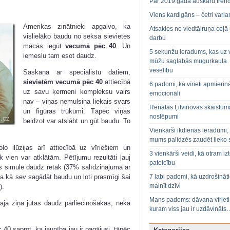
Par 2019.gada auskaru tren
Viens kardigāns – četri varian
Amerikas zinātnieki apgalvo, ka
Atsakies no viedtālruņa ceļā
vislielāko baudu no seksa sievietes
darbu
mācās iegūt
vecumā pēc 40
. Un
5 sekunžu ieradums, kas uz 
iemeslu tam esot daudz.
mūžu saglabās mugurkaula
veselību
Saskaņā ar speciālistu datiem,
sievietēm vecumā pēc 40
attiecībā
6 padomi, kā vīrieti apmierin
uz savu ķermeni kompleksu vairs
emocionāli
nav – viņas nemulsina liekais svars
Renatas Ļitvinovas skaistum
un figūras trūkumi. Tāpēc viņas
noslēpumi
beidzot var atslābt un gūt baudu. To
Vienkārši ikdienas ieradumi,
mums palīdzēs zaudēt lieko 
lo ilūzijas arī attiecībā uz vīriešiem un
3 vienkārši veidi, kā otram izt
 vien var atklātām. Pētījumu rezultāti ļauj
pateicību
s simulē daudz retāk (37% salīdzinājumā ar
 kā sev sagādāt baudu un ļoti prasmīgi šai
7 labi padomi, kā uzdrošināt
mainīt dzīvi
).
Mans padoms: dāvana vīriet
ajā ziņā jūtas daudz pārliecinošākas, nekā
kuram viss jau ir uzdāvināts
0 saprot, ka jaunība jau ir pagājusi, tāpēc