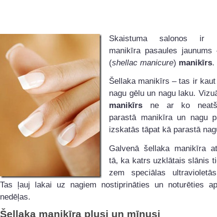
Skaistuma salonos ir pa
manikīra pasaules jaunums
(
shellac manicure
)
manikīrs
.
Šellaka manikīrs – tas ir kaut
nagu gēlu un nagu laku. Vizu
manikīrs
ne ar ko neatš
parastā manikīra un nagu p
izskatās tāpat kā parastā nag
Galvenā šellaka manikīra at
tā, ka katrs uzklātais slānis t
zem speciālas ultravioletā
Tas ļauj lakai uz nagiem nostiprināties un noturēties 
nedēļas.
Šellaka manikīra plusi un mīnusi