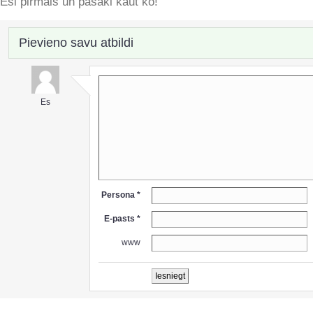
Esi pirmais un pasaki kaut ko!
Pievieno savu atbildi
Es
Persona *
E-pasts *
www