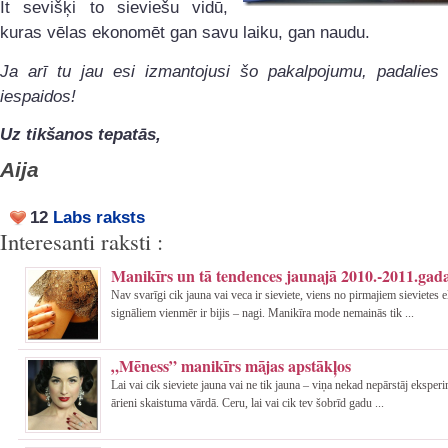
It sevišķi to sieviešu vidū,
kuras vēlas ekonomēt gan savu laiku, gan naudu.
Ja arī tu jau esi izmantojusi šo pakalpojumu, padalie
iespaidos!
Uz tikšanos tepatās,
Aija
12
Labs raksts
Interesanti raksti :
Manikīrs un tā tendences jaunajā 2010.-2011.gad
Nav svarīgi cik jauna vai veca ir sieviete, viens no pirmajiem sievietes 
signāliem vienmēr ir bijis – nagi. Manikīra mode nemainās tik ...
„Mēness” manikīrs mājas apstākļos
Lai vai cik sieviete jauna vai ne tik jauna – viņa nekad nepārstāj eksper
ārieni skaistuma vārdā. Ceru, lai vai cik tev šobrīd gadu ...