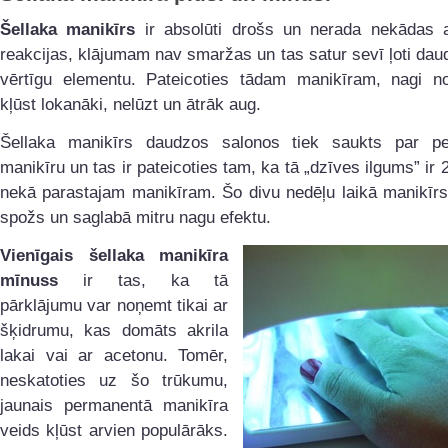
Šellaka manikīrs
ir absolūti drošs un nerada nekādas a
reakcijas, klājumam nav smaržas un tas satur sevī ļoti da
vērtīgu elementu. Pateicoties tādam manikīram, nagi nos
kļūst lokanāki, nelūzt un ātrāk aug.
Šellaka manikīrs daudzos salonos tiek saukts par p
manikīru un tas ir pateicoties tam, ka tā „dzīves ilgums” ir 
nekā parastajam manikīram. Šo divu nedēļu laikā manikīrs 
spožs un saglabā mitru nagu efektu.
Vienīgais šellaka manikīra
mīnuss
ir tas, ka tā
pārklājumu var noņemt tikai ar
šķidrumu, kas domāts akrila
lakai vai ar acetonu. Tomēr,
neskatoties uz šo trūkumu,
jaunais permanentā manikīra
veids kļūst arvien populārāks.