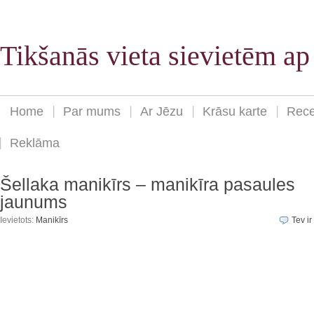
Tikšanās vieta sievietēm a
Home
Par mums
Ar Jēzu
Krāsu karte
Rece
Reklāma
Šellaka manikīrs – manikīra pasaules
jaunums
Ievietots:
Manikīrs
Tev ir