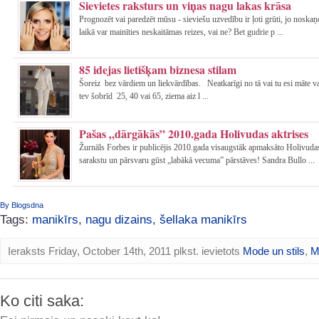
Sievietes raksturs un viņas nagu lakas krāsa
Prognozēt vai paredzēt mūsu - sieviešu uzvedību ir ļoti grūti, jo noska
laikā var mainīties neskaitāmas reizes, vai ne? Bet gudrie p ...
85 idejas lietišķam biznesa stilam
Šoreiz bez vārdiem un liekvārdības. Neatkarīgi no tā vai tu esi māte va
tev šobrīd 25, 40 vai 65, ziema aiz l ...
Pašas „dārgākās” 2010.gada Holivudas aktrises
Žurnāls Forbes ir publicējis 2010.gada visaugstāk apmaksāto Holivudas
sarakstu un pārsvaru gūst „labākā vecuma” pārstāves! Sandra Bullo ...
By Blogsdna
Tags:
manikīrs
,
nagu dizains
,
šellaka manikīrs
Ieraksts Friday, October 14th, 2011 plkst. ievietots
Mode un stils
,
M
Ko citi saka: