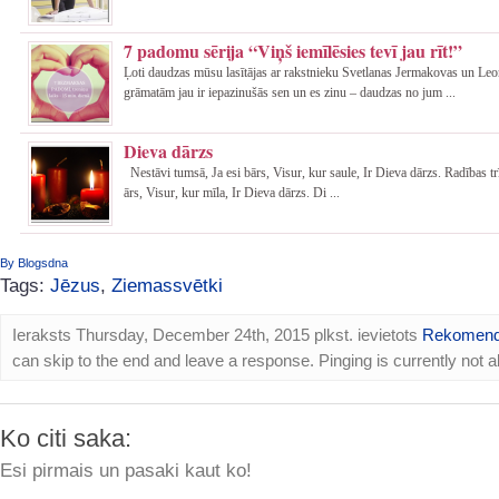
7 padomu sērija “Viņš iemīlēsies tevī jau rīt!”
Ļoti daudzas mūsu lasītājas ar rakstnieku Svetlanas Jermakovas un Leo
grāmatām jau ir iepazinušās sen un es zinu – daudzas no jum ...
Dieva dārzs
Nestāvi tumsā, Ja esi bārs, Visur, kur saule, Ir Dieva dārzs. Radības t
ārs, Visur, kur mīla, Ir Dieva dārzs. Di ...
By Blogsdna
Tags:
Jēzus
,
Ziemassvētki
Ieraksts Thursday, December 24th, 2015 plkst. ievietots
Rekomend
can skip to the end and leave a response. Pinging is currently not a
Ko citi saka:
Esi pirmais un pasaki kaut ko!