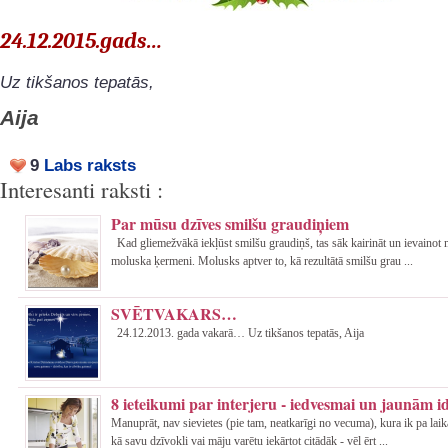
24.12.2015.gads…
Uz tikšanos tepatās,
Aija
9
Labs raksts
Interesanti raksti :
Par mūsu dzīves smilšu graudiņiem
Kad gliemežvākā iekļūst smilšu graudiņš, tas sāk kairināt un ievainot
moluska ķermeni. Molusks aptver to, kā rezultātā smilšu grau ...
SVĒTVAKARS…
24.12.2013. gada vakarā… Uz tikšanos tepatās, Aija
8 ieteikumi par interjeru - iedvesmai un jaunām 
Manuprāt, nav sievietes (pie tam, neatkarīgi no vecuma), kura ik pa la
kā savu dzīvokli vai māju varētu iekārtot citādāk - vēl ērt ...