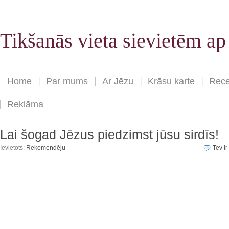
Tikšanās vieta sievietēm a
Home
Par mums
Ar Jēzu
Krāsu karte
Rece
Reklāma
Lai šogad Jēzus piedzimst jūsu sirdīs!
Ievietots:
Rekomendēju
Tev ir