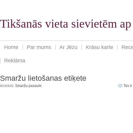
Tikšanās vieta sievietēm a
Home
Par mums
Ar Jēzu
Krāsu karte
Rece
Reklāma
Smaržu lietošanas etiķete
Ievietots:
Smaržu pasaule
Tev ir