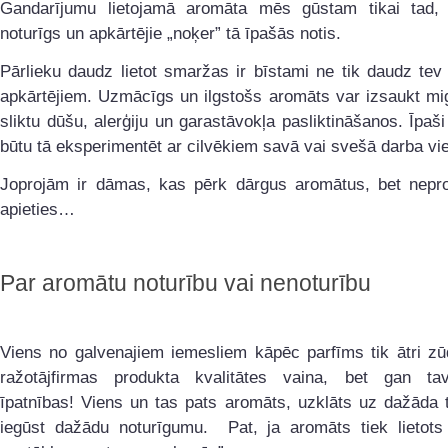
Gandarījumu lietojamā aromāta mēs gūstam tikai tad, 
noturīgs un apkārtējie „noķer” tā īpašās notis.
Pārlieku daudz lietot smaržas ir bīstami ne tik daudz tev
apkārtējiem. Uzmācīgs un ilgstošs aromāts var izsaukt mi
sliktu dūšu, alerģiju un garastāvokļa pasliktināšanos. Īpaši
būtu tā eksperimentēt ar cilvēkiem savā vai svešā darba vie
Joprojām ir dāmas, kas pērk dārgus aromātus, bet nepro
apieties…
Par aromātu noturību vai nenoturību
Viens no galvenajiem iemesliem kāpēc parfīms tik ātri zū
ražotājfirmas produkta kvalitātes vaina, bet gan t
īpatnības! Viens un tas pats aromāts, uzklāts uz dažāda 
iegūst dažādu noturīgumu. Pat, ja aromāts
tiek lietots