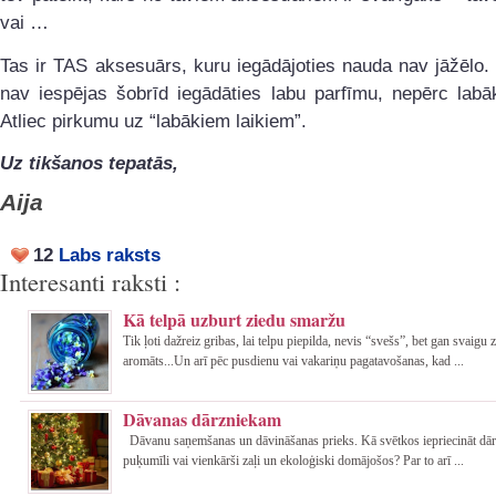
vai …
Tas ir TAS aksesuārs, kuru iegādājoties nauda nav jāžēlo. 
nav iespējas šobrīd iegādāties labu parfīmu, nepērc labā
Atliec pirkumu uz “labākiem laikiem”.
Uz tikšanos tepatās,
Aija
12
Labs raksts
Interesanti raksti :
Kā telpā uzburt ziedu smaržu
Tik ļoti dažreiz gribas, lai telpu piepilda, nevis “svešs”, bet gan svaigu 
aromāts...Un arī pēc pusdienu vai vakariņu pagatavošanas, kad ...
Dāvanas dārzniekam
Dāvanu saņemšanas un dāvināšanas prieks. Kā svētkos iepriecināt dār
puķumīli vai vienkārši zaļi un ekoloģiski domājošos? Par to arī ...