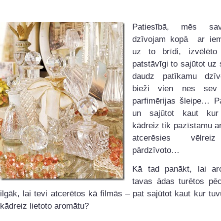
Patiesībā, mēs sa
dzīvojam kopā ar iemī
uz to brīdi, izvēlēto
patstāvīgi to sajūtot uz 
daudz patīkamu dzīv
bieži vien nes sev 
parfimērijas šleipe… Pa
un sajūtot kaut kur
kādreiz tik pazīstamu a
atcerēsies vēlrei
pārdzīvoto…
Kā tad panākt, lai a
tavas ādas turētos pēc
ilgāk, lai tevi atcerētos kā filmās – pat sajūtot kaut kur tu
kādreiz lietoto aromātu?