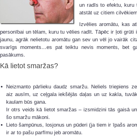
un radīs to efektu, kuru 
atstāt uz citiem cilvēkiem
Izvēlies aromātu, kas atb
personībai un tēlam, kuru tu vēlies radīt. Tāpēc ir ļoti grūti
jaunu, agrāk nelietotu aromātu gan sev un vēl jo vairāk cit
svarīgs moments…es pat teiktu nevis moments, bet g
pasākums.
Kā lietot smaržas?
Neizmanto pārlieku daudz smaržu. Neliels triepiens z
aiz ausīm, uz ceļgala iekšējās daļas un uz kakla, tuvā
kaulam būs gana.
Ir otrs veids kā lietot smaržas – izsmidzini tās gaisā un
šo smaržu mākoni.
Lieto šampūnus, losjonus un pūderi (ja tiem ir īpašs aro
ir ar to pašu parfīmu jeb aromātu.