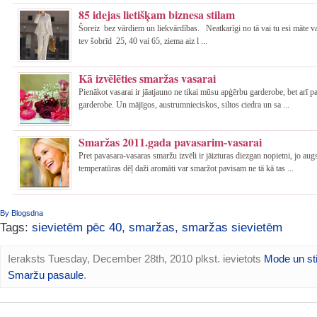
85 idejas lietišķam biznesa stilam
Šoreiz bez vārdiem un liekvārdības. Neatkarīgi no tā vai tu esi māte va
tev šobrīd 25, 40 vai 65, ziema aiz l ...
Kā izvēlēties smaržas vasarai
Pienākot vasarai ir jāatjauno ne tikai mūsu apģērbu garderobe, bet arī pa
garderobe. Un mājīgos, austrumnieciskos, siltos ciedra un sa ...
Smaržas 2011.gada pavasarim-vasarai
Pret pavasara-vasaras smaržu izvēli ir jāizturas diezgan nopietni, jo aug
temperatūras dēļ daži aromāti var smaržot pavisam ne tā kā tas ...
By Blogsdna
Tags:
sievietēm pēc 40
,
smaržas
,
smaržas sievietēm
Ieraksts Tuesday, December 28th, 2010 plkst. ievietots
Mode un sti
Smaržu pasaule
.