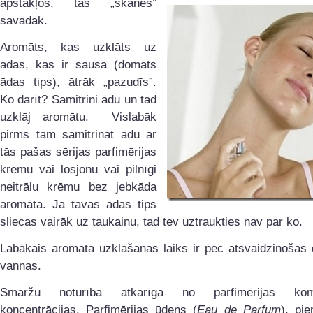
apstākļos, tas „skanēs”
savādāk.
Aromāts, kas uzklāts uz
ādas, kas ir sausa (domāts
ādas tips), ātrāk „pazudīs”.
Ko darīt? Samitrini ādu un tad
uzklāj aromātu. Vislabāk
pirms tam samitrināt ādu ar
tās pašas sērijas parfimērijas
krēmu vai losjonu vai pilnīgi
neitrālu krēmu bez jebkāda
aromāta. Ja tavas ādas tips
sliecas vairāk uz taukainu, tad tev uztraukties nav par ko.
Labākais aromāta uzklāšanas laiks ir pēc atsvaidzinošas 
vannas.
Smaržu noturība atkarīga no parfimērijas komp
koncentrācijas. Parfimērijas ūdens (
Eau de Parfum
), pi