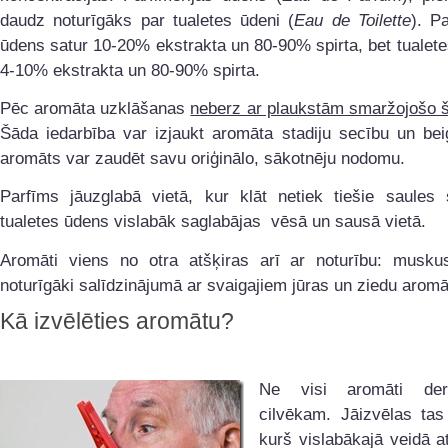
daudz noturīgāks par tualetes ūdeni (
Eau de Toilette
). Pa
ūdens satur 10-20% ekstrakta un 80-90% spirta, bet tualet
4-10% ekstrakta un 80-90% spirta.
Pēc aromāta uzklāšanas
neberz ar plaukstām smaržojošo 
Šāda iedarbība var izjaukt aromāta stadiju secību un bei
aromāts var zaudēt savu oriģinālo, sākotnēju nodomu.
Parfīms jāuzglabā vietā, kur klāt netiek tiešie saules s
tualetes ūdens vislabāk saglabājas vēsā un sausā vietā.
Aromāti viens no otra atšķiras arī ar noturību: muskus
noturīgāki salīdzinājumā ar svaigajiem jūras un ziedu arom
Kā izvēlēties aromātu?
Ne visi aromāti de
cilvēkam. Jāizvēlas tas
kurš vislabākajā veidā at