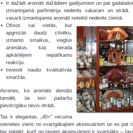
Ir dažādi aromāti dažādiem gadījumiem un pat gadalaik
izmantojamā parfimērija nederēs vakaram un otrādi. 
vasarā izmantojamie aromāti noteikti nederēs ziemā.
Ofisos vai vietās, kur
apgrozās daudz cilvēku,
izmanto smalkus, vieglus
aromātus, kas nerada
apkārtējiem nepatīkamu
reakciju.
Investē naudu kvalitatīvās
smaržās.
Atceries, ka aromāts domāts
tamdēļ, lai tevi padarītu
pievilcīgāku nevis otrādi.
Tas ir elegantas, „40+” vecuma
sievietes viens no svarīgākajiem aksesuāriem un es pat ī
tev pateikt, kurš no taviem aksesuāriem ir svarīgāks – ta