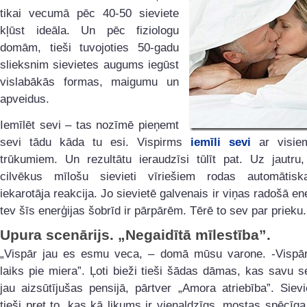
tikai vecumā pēc 40-50 sieviete
kļūst ideāla. Un pēc fiziologu
domām, tieši tuvojoties 50-gadu
slieksnim sievietes augums iegūst
vislabākās formas, maigumu un
apveidus.
Iemīlēt sevi – tas nozīmē pieņemt
sevi tādu kāda tu esi. Vispirms
iemīli sevi
ar visie
trūkumiem. Un rezultātu ieraudzīsi tūlīt pat. Uz jautru,
cilvēkus mīlošu sievieti vīriešiem rodas automātisk
iekarotāja reakcija. Jo sievietē galvenais ir viņas radošā ene
tev šīs enerģijas šobrīd ir pārpārēm. Tērē to sev par prieku.
Upura scenārijs. „Negaidītā mīlestība”.
„Vispār jau es esmu veca, – domā mūsu varone. -Vispā
laiks pie miera”. Ļoti bieži tieši šādas dāmas, kas savu se
jau aizsūtījušas pensijā, pārtver „Amora atriebība”. Sievi
tieši pret to, kas kā likums ir vienaldzīgs, mostas spēcīga,