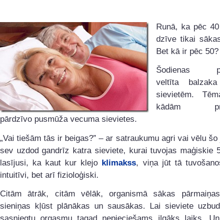
Runā, ka pēc 40 
dzīve tikai sāka
Bet kā ir pēc 50?
Šodienas pub
veltīta balzak
sievietēm. Tē
kādām pro
pārdzīvo pusmūža vecuma sievietes.
„Vai tiešām tās ir beigas?” – ar satraukumu agri vai vēlu šo
sev uzdod gandrīz katra sieviete, kurai tuvojas maģiskie 5
lasījusi, ka kaut kur klejo
klimakss
, viņa jūt tā tuvošano
intuitīvi, bet arī fizioloģiski.
Citām ātrāk, citām vēlāk, organismā sākas pārmaiņa
sieniņas kļūst plānākas un sausākas. Lai sieviete uzbud
sasniegtu orgasmu tagad nepieciešams ilgāks laiks. U