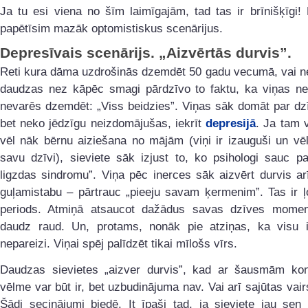
Ja tu esi viena no šīm laimīgajām, tad tas ir brīnišķīgi!
papētīsim mazāk optomistiskus scenārijus.
Depresīvais scenārijs. „Aizvērtās durvis”.
Reti kura dāma uzdrošinās dzemdēt 50 gadu vecumā, vai ne
daudzas nez kāpēc smagi pārdzīvo to faktu, ka viņas ne
nevarēs dzemdēt: „Viss beidzies”. Viņas sāk domāt par dz
bet neko jēdzīgu neizdomājušas, iekrīt
depresijā
. Ja tam 
vēl nāk bērnu aiziešana no mājām (viņi ir izauguši un vē
savu dzīvi), sieviete sāk izjust to, ko psihologi sauc p
ligzdas sindromu”. Viņa pēc inerces sāk aizvērt durvis a
guļamistabu – pārtrauc „pieeju savam ķermenim”. Tas ir ļ
periods. Atmiņā atsaucot dažādus savas dzīves momen
daudz raud. Un, protams, nonāk pie atziņas, ka visu ir
nepareizi. Viņai spēj palīdzēt tikai mīlošs vīrs.
Daudzas sievietes „aizver durvis”, kad ar šausmām kon
vēlme var būt ir, bet uzbudinājuma nav. Vai arī sajūtas vair
Šādi secinājumi biedē. It īpaši tad, ja sieviete jau sen