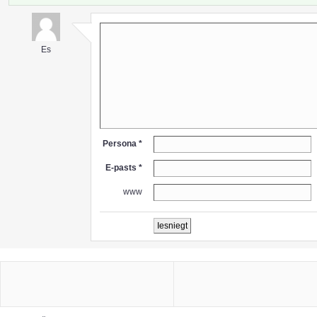
Es
Persona *
E-pasts *
www