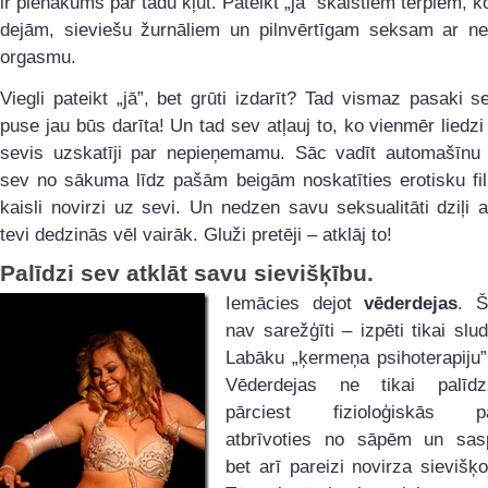
ir pienākums par tādu kļūt. Pateikt „jā” skaistiem tērpiem, k
dejām, sieviešu žurnāliem un pilnvērtīgam seksam ar n
orgasmu.
Viegli pateikt „jā”, bet grūti izdarīt? Tad vismaz pasaki s
puse jau būs darīta! Un tad sev atļauj to, ko vienmēr liedzi
sevis uzskatīji par nepieņemamu. Sāc vadīt automašīnu v
sev no sākuma līdz pašām beigām noskatīties erotisku fi
kaisli novirzi uz sevi. Un nedzen savu seksualitāti dziļi a
tevi dedzinās vēl vairāk. Gluži pretēji – atklāj to!
Palīdzi sev atklāt savu sievišķību.
Iemācies dejot
vēderdejas
. Š
nav sarežģīti – izpēti tikai slu
Labāku „ķermeņa psihoterapiju”
Vēderdejas ne tikai palīdz
pārciest fizioloģiskās pā
atbrīvoties no sāpēm un sas
bet arī pareizi novirza sievišķo