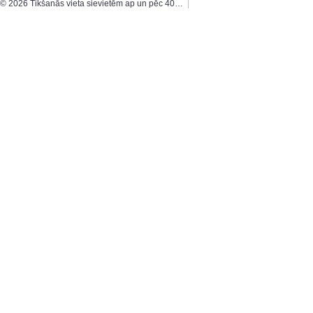
© 2026 Tikšanās vieta sievietēm ap un pēc 40…
|