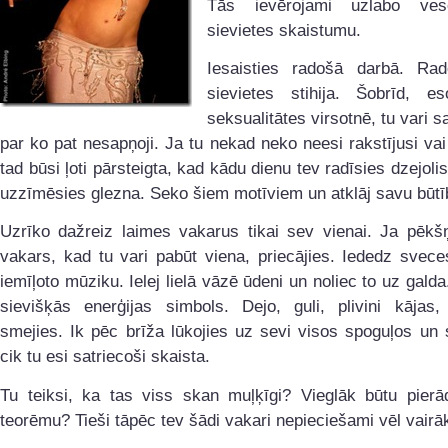
Tās ievērojami uzlabo ves
sievietes skaistumu.
Iesaisties radošā darbā. Ra
sievietes stihija. Šobrīd, e
seksualitātes virsotnē, tu vari s
par ko pat nesapņoji. Ja tu nekad neko neesi rakstījusi vai
tad būsi ļoti pārsteigta, kad kādu dienu tev radīsies dzejolis
uzzīmēsies glezna. Seko šiem motīviem un atklāj savu būtī
Uzrīko dažreiz laimes vakarus tikai sev vienai. Ja pēkšņ
vakars, kad tu vari pabūt viena, priecājies. Iededz svece
iemīļoto mūziku. Ielej lielā vāzē ūdeni un noliec to uz galda
sievišķās enerģijas simbols. Dejo, guli, plivini kājas, 
smejies. Ik pēc brīža lūkojies uz sevi visos spoguļos un 
cik tu esi satriecoši skaista.
Tu teiksi, ka tas viss skan muļķīgi? Vieglāk būtu pierā
teorēmu? Tieši tāpēc tev šādi vakari nepieciešami vēl vairā