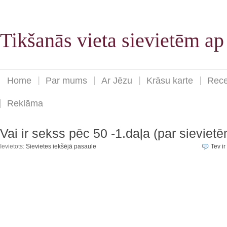
Tikšanās vieta sievietēm a
Home
Par mums
Ar Jēzu
Krāsu karte
Rece
Reklāma
Vai ir sekss pēc 50 -1.daļa (par sieviet
Ievietots:
Sievietes iekšējā pasaule
Tev ir