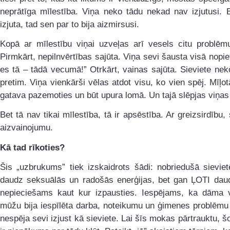
neprātīga mīlestība. Viņa neko tādu nekad nav izjutusi. B
izjuta, tad sen par to bija aizmirsusi.
Kopā ar mīlestību viņai uzveļas arī vesels citu problēm
Pirmkārt, nepilnvērtības sajūta. Viņa sevi šausta visā nopie
es tā – tādā vecumā!” Otrkārt, vainas sajūta. Sieviete ne
pretim. Viņa vienkārši vēlas atdot visu, ko vien spēj. Mīļot
gatava pazemoties un būt upura lomā. Un tajā slēpjas viņas
Bet tā nav tikai mīlestība, tā ir apsēstība. Ar greizsirdību
aizvainojumu.
Kā tad rīkoties?
Šis „uzbrukums” tiek izskaidrots šādi: nobriedušā sieviet
daudz seksuālās un radošās enerģijas, bet gan ĻOTI daud
nepieciešams kaut kur izpausties. Iespējams, ka dāma 
mūžu bija iespīlēta darba, noteikumu un ģimenes problēmu
nespēja sevi izjust kā sieviete. Lai šīs mokas pārtrauktu, šo