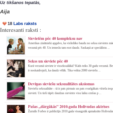
Uz tikšanos tepatās,
Aija
18
Labs raksts
Interesanti raksti :
Sievietēm pēc 40 kompleksu nav
Amerikas zinātnieki apgalvo, ka vislielāko baudu no seksa sievietes mā
vecumā pēc 40. Un iemeslu tam esot daudz. Saskaņā ar speciālistu ...
Sekss un sieviete pēc 40
Kurā vecumā sieviete ir visseksuālākā? Kāds teiks 30 gadu vecumā. Bet 
ir noskaidrojuši, ka daudz vēlāk. Tika veikta 2000 sieviešu ...
Deviņas sieviešu seksualitātes aksiomas
Sieviešu seksualitāte – tā ir pats pirmais un pats svarīgākais vīrieša ies
sievieti. Un tieši tāpēc daudzas sievietes visu laiku cenšas p ...
Pašas „dārgākās” 2010.gada Holivudas aktrises
Žurnāls Forbes ir publicējis 2010.gada visaugstāk apmaksāto Holivudas