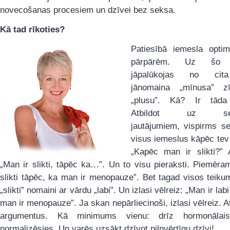
novecošanas procesiem un dzīvei bez seksa.
Kā tad rīkoties?
Patiesībā iemesla opti
pārpārēm. Uz šo si
jāpalūkojas no cit
jānomaina „mīnusa” z
„plusu”. Kā? Ir tāda 
Atbildot uz seko
jautājumiem, vispirms s
visus iemeslus kāpēc tev 
„Kapēc man ir slikti?” A
„Man ir slikti, tāpēc ka…”. Un to visu pieraksti. Piemēra
slikti tāpēc, ka man ir menopauze”. Bet tagad visos teik
„slikti” nomaini ar vārdu „labi”. Un izlasi vēlreiz: „Man ir lab
man ir menopauze”. Ja skan nepārliecinoši, izlasi vēlreiz. At
argumentus. Kā minimums vienu: drīz hormonālais
normalizēsies. Un varēs uzsākt dzīvot pilnvērtīgu dzīvi!