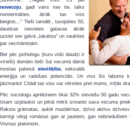
novecoju
, gadi vairs nav tie, laiks
nomierināties, ātrāk tas viss
beigtos…” Tieši tamdēļ , tuvojoties 50,
daudzas sievietes gatavas ātrāk
uzsiet sev galvā „lakatiņu” un saukties
par vecmāmiņām.
Bet pēc psihologu (kuru vidū daudzi ir
vīrieši) domām tieši šai vecumā dāmā
mostas patiesā
sievišķība
, seksuālā
enerģija un radošais potenciāls. Un viss šis labums k
jāizmanto! Citādi tas viss var vērsties pret mums, mīļās dr
Pēc sociologu aprēķiniem tikai 32% sieviešu 50 gadu vec
īstam uzplaukst un pilnā mērā izmanto sava vecuma priek
Raksta grāmatas, auklē mazbērnus, dzīvo aktīvu dzīves
laimīgi vērpj romānus gan ar jauniem, gan nobriedušiem v
Vismaz platoniski.