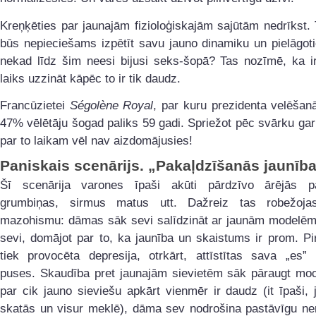
Kreņķēties par jaunajām fizioloģiskajām sajūtām nedrīkst.
būs nepieciešams izpētīt savu jauno dinamiku un pielāgoti
nekad līdz šim neesi bijusi seks-šopā? Tas nozīmē, ka ir
laiks uzzināt kāpēc to ir tik daudz.
Francūzietei
Ségolène Royal
, par kuru prezidenta velēšan
47% vēlētāju šogad paliks 59 gadi. Spriežot pēc svārku ga
par to laikam vēl nav aizdomājusies!
Paniskais scenārijs. „Pakaļdzīšanās jaunība
Šī scenārija varones īpaši akūti pārdzīvo ārējās p
grumbiņas, sirmus matus utt. Dažreiz tas robežoja
mazohismu: dāmas sāk sevi salīdzināt ar jaunām modelē
sevi, domājot par to, ka jaunība un skaistums ir prom. Pi
tiek provocēta depresija, otrkārt, attīstītas sava „es” 
puses. Skaudība pret jaunajām sievietēm sāk pāraugt moc
par cik jauno sieviešu apkārt vienmēr ir daudz (it īpaši,
skatās un visur meklē), dāma sev nodrošina pastāvīgu ner