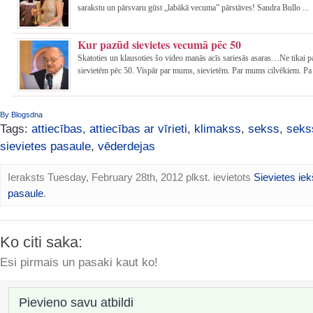
sarakstu un pārsvaru gūst „labākā vecuma” pārstāves! Sandra Bullo ...
Kur pazūd sievietes vecumā pēc 50
Skatoties un klausoties šo video manās acīs sariesās asaras…Ne tikai 
sievietēm pēc 50. Vispār par mums, sievietēm. Par mums cilvēkiem. Pa 
By Blogsdna
Tags:
attiecības
,
attiecības ar vīrieti
,
klimakss
,
sekss
,
seks
sievietes pasaule
,
vēderdejas
Ieraksts Tuesday, February 28th, 2012 plkst. ievietots
Sievietes iek
pasaule
.
Ko citi saka:
Esi pirmais un pasaki kaut ko!
Pievieno savu atbildi