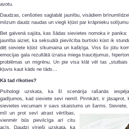
avotu.
Daudzas, cenšoties saglabāt jaunību, visādiem brīnumlīdze
milzum daudz naudas un viegli kļūst par krāpnieku solījumu
Bet galvenā sajūta, kas šādas sievietes nomoka ir panika: 
jaunība aiziet, ka seksuālā pievilcība burtiski kūst ik stund
dēļ sieviete kļūst sīkumaina un kašķīga. Viss šo jūtu ko
emocijas gala rezultātā izraisa miega traucējumus, hiperton
problēmas un migrēnu. Un pie visa klāt vēl tas „stulbais
kļuvis kaut kāds ne tāds…
Kā tad rīkoties?
Psihologi uzskata, ka šī scenārija rašanās iespēj
gadījumos, kad sieviete sevi nemīl. Pirmkārt, ir jāsaprot,
sievietes vecumam ir savs skaistums un šarms. Sieviete, 
mīl un prot sevī
atrast vērtības,
vienmēr būs pievilcīga arī citu
acīs. Daudzi vīrieši uzskata, ka