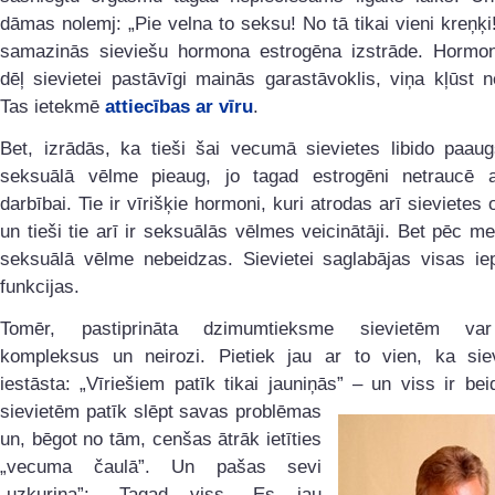
dāmas nolemj: „Pie velna to seksu! No tā tikai vieni kreņķi
samazinās sieviešu hormona estrogēna izstrāde. Hormon
dēļ sievietei pastāvīgi mainās garastāvoklis, viņa kļūst 
Tas ietekmē
attiecības ar vīru
.
Bet, izrādās, ka tieši šai vecumā sievietes libido paaug
seksuālā vēlme pieaug, jo tagad estrogēni netraucē 
darbībai. Tie ir vīrišķie hormoni, kuri atrodas arī sievietes
un tieši tie arī ir seksuālās vēlmes veicinātāji. Bet pēc 
seksuālā vēlme nebeidzas. Sievietei saglabājas visas iep
funkcijas.
Tomēr, pastiprināta dzimumtieksme sievietēm var 
kompleksus un neirozi. Pietiek jau ar to vien, ka sie
iestāsta: „Vīriešiem patīk tikai jauniņās” – un viss ir
bei
sievietēm patīk slēpt savas problēmas
un, bēgot no tām, cenšas ātrāk ietīties
„vecuma čaulā”. Un pašas sevi
„uzkurina”: „Tagad viss. Es jau