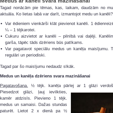
Medus ar kanēli svara mazināšanai
Tagad nonācām pie tēmas, kas, laikam, daudzām no mum
aktuāla. Ko lietas labā var darīt, izmantojot medu un kanēli?
Var ēdieniem vienkārši klāt pievienot kanēli. 1 ēdienreiz
¼ – 1 tējkarotei.
Cukuru aizvietot ar kanēli – pilnībā vai daļēji. Kanēli
garša, tāpēc tāds dzēriens būs patīkams.
Var pagatavot speciālu medus un kanēļa maisījumu. T
regulāri un periodiski.
Tagad par šo maisījumu nedaudz sīkāk.
Medus un kanēļa dzēriens svara mazināšanai
Pagatavošana.
½ tējk. kanēļa pārlej ar 1 glāzi verdo
Piesedzot glāzi, ļauj
ievilkties,
kamēr atdzisīs. Pievieno 1 tējk.
medus un samaisi. Dažas stundas
paturēt. Lietot 2 x dienā pa ½