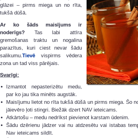
glāzei – pirms miega un no rīta,
tukšā dūšā.
Ar ko šāds maisījums ir
noderīgs?
Tas labi attīra
gremošanas traktu un nogalina
parazītus, kuri ciest nevar šādu
salikumu.
Tievē
vispirms vēdera
zona un tad viss pārējais.
Svarīgi:
Izmantot nepasterizētu medu,
par ko jau tika minēts augstāk.
Maisījumu lietot no rīta tukšā dūšā un pirms miega. Šo 
jāievēro ļoti stingri. Biežāk dzert NAV ieteicams.
Atkārtošu – medu nedrīkst pievienot karstam ūdenim.
Šādu dzērienu jādzer vai nu atdzesētu vai istabas tem
Nav ieteicams sildīt.