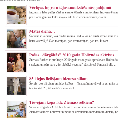
Vērtīgas ingvera tējas saaukstēšanās gadījumā
Ingvers ir labs palīgs cīņā ar saaukstēšanās simptomiem. Ingvera tēja nu
pazīstama gandrīz katrā mājā – citā tā ir iecienīta vairāk, citā m ...
Mātes dienā…
Šodiena ir tā diena, kas pieder mums, kad vēlos no sirds sveikt mūs vi
katru atsevišķi! Gan māmiņas, gan vecmāmiņas, gan tās, kurām ...
Pašas „dārgākās” 2010.gada Holivudas aktrises
Žurnāls Forbes ir publicējis 2010.gada visaugstāk apmaksāto Holivudas
sarakstu un pārsvaru gūst „labākā vecuma” pārstāves! Sandra Bullo ...
85 idejas lietišķam biznesa stilam
Šoreiz bez vārdiem un liekvārdības. Neatkarīgi no tā vai tu esi māte va
tev šobrīd 25, 40 vai 65, ziema aiz l ...
Tievējam kopā līdz Ziemassvētkiem?
Sākot ar šī gada 23.oktobri Ja arī tu esi nolēmusi un arī apņēmusies līdz
Ziemassvētkiem notievēt un nevis ar drastiskām metodēm un diētām, be 