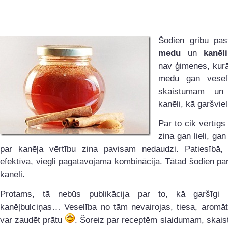
Šodien gribu past
medu
un
kanēli
nav ģimenes, kurā
medu gan veselī
skaistumam un n
kanēli, kā garšviel
Par to cik vērtīgs
zina gan lieli, gan
par kanēļa vērtību zina pavisam nedaudzi. Patiesībā, t
efektīva, viegli pagatavojama kombinācija. Tātad šodien p
kanēli.
Protams, tā nebūs publikācija par to, kā garšīgi 
kanēļbulciņas… Veselība no tām nevairojas, tiesa, aromāt
var zaudēt prātu
. Šoreiz par receptēm slaidumam, skai