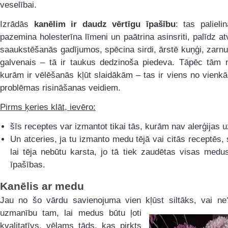
veselībai.
Izrādās
kanēlim ir daudz vērtīgu īpašību
: tas palieli
pazemina holesterīna līmeni un paātrina asinsriti, palīdz at
saaukstēšanās gadījumos, spēcina sirdi, ārstē kuņģi, zarnu
galvenais – tā ir taukus dedzinoša piedeva. Tāpēc tām
kurām ir vēlēšanās kļūt slaidākām – tas ir viens no vienk
problēmas risināšanas veidiem.
Pirms ķeries klāt, ievēro:
šīs receptes var izmantot tikai tās, kurām nav alerģijas 
Un atceries, ja tu izmanto medu tējā vai citās receptēs,
lai tēja nebūtu karsta, jo tā tiek zaudētas visas medu
īpašības.
Kanēlis ar medu
Jau no šo vārdu savienojuma vien kļūst siltāks, vai ne
uzmanību tam, lai medus
būtu ļoti
kvalitatīvs, vēlams tāds, kas pirkts