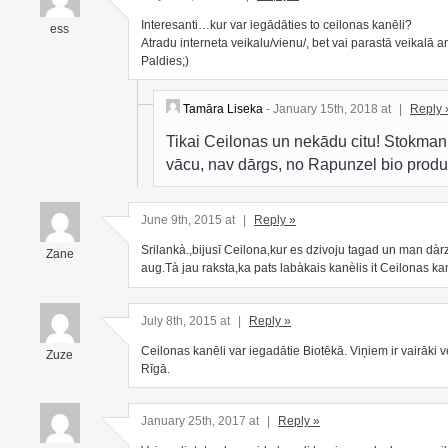
Interesanti…kur var iegādāties to ceilonas kanēli?
ess
Atradu interneta veikalu/vienu/, bet vai parastā veikalā arī
Paldies;)
Tamāra Liseka
- January 15th, 2018 at
|
Reply 
Tikai Ceilonas un nekādu citu! Stokman
vācu, nav dārgs, no Rapunzel bio produ
June 9th, 2015 at
|
Reply »
Srilankà.,bijusī Ceilona,kur es dzivoju tagad un man dàr
Zane
aug.Tà jau raksta,ka pats labàkais kanèlis it Ceilonas kan
July 8th, 2015 at
|
Reply »
Ceilonas kanēli var iegadātie Biotēkā. Viņiem ir vairāki v
Zuze
Rīgā.
January 25th, 2017 at
|
Reply »