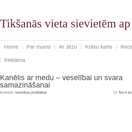
Tikšanās vieta sievietēm a
Home
Par mums
Ar Jēzu
Krāsu karte
Rece
Reklāma
Kanēlis ar medu – veselībai un svara
samazināšanai
Ievietots:
veselības profilakse
Tev ir ko