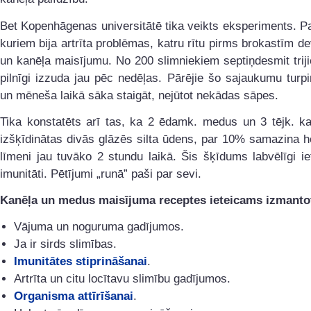
Bet Kopenhāgenas universitātē tika veikts eksperiments. P
kuriem bija artrīta problēmas, katru rītu pirms brokastīm 
un kanēļa maisījumu. No 200 slimniekiem septiņdesmit tri
pilnīgi izzuda jau pēc nedēļas. Pārējie šo sajaukumu turpin
un mēneša laikā sāka staigāt, nejūtot nekādas sāpes.
Tika konstatēts arī tas, ka 2 ēdamk. medus un 3 tējk. ka
izšķīdinātas divās glāzēs silta ūdens, par 10% samazina h
līmeni jau tuvāko 2 stundu laikā. Šis šķīdums labvēlīgi i
imunitāti. Pētījumi „runā” paši par sevi.
Kanēļa un medus maisījuma receptes ieteicams izmanto
Vājuma un noguruma gadījumos.
Ja ir sirds slimības.
Imunitātes stiprināšanai
.
Artrīta un citu locītavu slimību gadījumos.
Organisma attīrīšanai
.