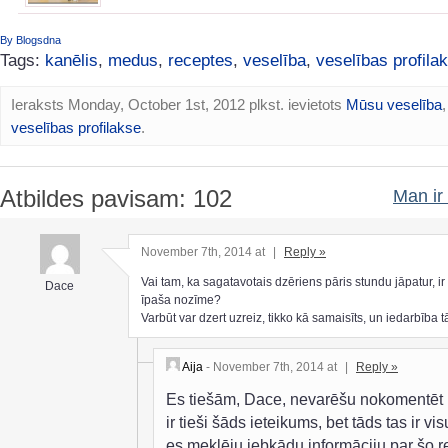
By Blogsdna
Tags:
kanēlis
,
medus
,
receptes
,
veselība
,
veselības profila
Ieraksts Monday, October 1st, 2012 plkst. ievietots
Mūsu veselība
,
veselības profilakse
.
Atbildes pavisam: 102
Man ir 
November 7th, 2014 at
|
Reply »
Vai tam, ka sagatavotais dzēriens pāris stundu jāpatur, i
Dace
īpaša nozīme?
Varbūt var dzert uzreiz, tikko kā samaisīts, un iedarbība 
Aija
- November 7th, 2014 at
|
Reply »
Es tiešām, Dace, nevarēšu nokomentēt
ir tieši šāds ieteikums, bet tāds tas ir vis
es meklēju jebkādu informāciju par šo re