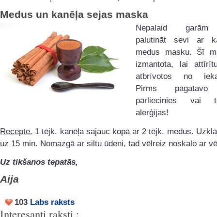
Medus un kanēļa sejas maska
Nepalaid garām 
palutināt sevi ar 
medus masku. Šī mas
izmantota, lai attīrī
atbrīvotos no ieka
Pirms pagatavo m
pārliecinies vai
alerģijas!
Recepte.
1 tējk. kanēļa sajauc kopā ar 2 tējk. medus. Uzklā
uz 15 min. Nomazgā ar siltu ūdeni, tad vēlreiz noskalo ar v
Uz tikšanos tepatās,
Aija
103
Labs raksts
Interesanti raksti :