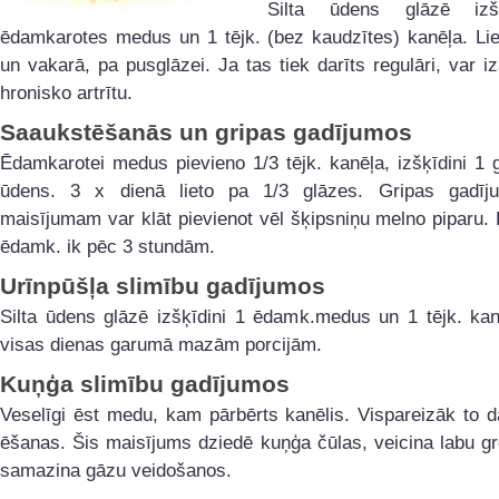
Silta ūdens glāzē izš
ēdamkarotes medus un 1 tējk. (bez kaudzītes) kanēļa. Lie
un vakarā, pa pusglāzei. Ja tas tiek darīts regulāri, var iz
hronisko artrītu.
Saaukstēšanās un gripas gadījumos
Ēdamkarotei medus pievieno 1/3 tējk. kanēļa, izšķīdini 1 g
ūdens. 3 x dienā lieto pa 1/3 glāzes. Gripas gadī
maisījumam var klāt pievienot vēl šķipsniņu melno piparu. 
ēdamk. ik pēc 3 stundām.
Urīnpūšļa slimību gadījumos
Silta ūdens glāzē izšķīdini 1 ēdamk.medus un 1 tējk. kan
visas dienas garumā mazām porcijām.
Kuņģa slimību gadījumos
Veselīgi ēst medu, kam pārbērts kanēlis. Vispareizāk to d
ēšanas. Šis maisījums dziedē kuņģa čūlas, veicina labu g
samazina gāzu veidošanos.