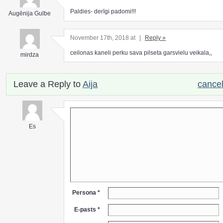
Paldies- derīgi padomi!!!
Augēnija Gulbe
November 17th, 2018 at
|
Reply »
ceilonas kaneli perku sava pilseta garsvielu veikala,,
mirdza
Leave a Reply to
Aija
cancel
Es
Persona *
E-pasts *