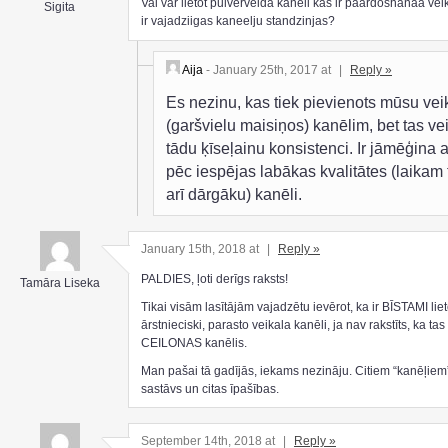
Vai var lietot pulverveida kaneli kas ir paardoshanaa vei
Sigita
ir vajadziigas kaneelju standzinjas?
Aija
- January 25th, 2017 at
|
Reply »
Es nezinu, kas tiek pievienots mūsu vei
(garšvielu maisiņos) kanēlim, bet tas ve
tādu ķīseļainu konsistenci. Ir jāmēģina a
pēc iespējas labākas kvalitātes (laikam 
arī dārgāku) kanēli.
January 15th, 2018 at
|
Reply »
PALDIES, ļoti derīgs raksts!
Tamāra Liseka
Tikai visām lasītājām vajadzētu ievērot, ka ir BĪSTAMI liet
ārstnieciski, parasto veikala kanēli, ja nav rakstīts, ka tas 
CEILONAS kanēlis.
Man pašai tā gadījās, iekams nezināju. Citiem “kanēļiem” 
sastāvs un citas īpašības.
September 14th, 2018 at
|
Reply »