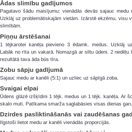
Ādas slimību gadījumos
Pagatavo šādu maisījumu: vienādās devās sajauc medu u
Uzklāj uz problemātiskajām vietām. Izārstē ekzēmu, visu 
slimībām.
Piņņu ārstēšanai
1 tējkarotei kanēļa pievieno 3 ēdamk. medus. Uzklāj u
Labāk no rīta un vakarā. Nomazgā ar siltu ūdeni. 2 nedēļu 
rezultātā tava āda būs tīra.
Zobu sāpju gadījumā
Sajauc medu ar kanēli (5:1) un uzliec uz sāpīgā zoba.
Svaigai elpai
Ūdens glāzē izšķīdini 1 tējk. medus un 1 tējk. kanēļa. Ar 
skalo muti. Patīkama smarža saglabāsies visas dienas gar
Dzirdes pasliktināšanās vai zaudēšanas ga
Ilgstoši lietot medu ar kanēli vienādās proporcijās.