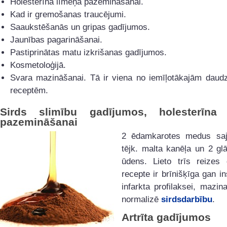
Holesterīna līmeņa pazemināšanai.
Kad ir gremošanas traucējumi.
Saaukstēšanās un gripas gadījumos.
Jaunības pagarināšanai.
Pastiprinātas matu izkrišanas gadījumos.
Kosmetoloģijā.
Svara mazināšanai. Tā ir viena no iemīļotākajām daudz
receptēm.
Sirds slimību gadījumos, holesterīna 
pazemināšanai
2 ēdamkarotes medus saj
tējk. malta kanēļa un 2 gl
ūdens. Lieto trīs reizes 
recepte ir brīnišķīga gan in
infarkta profilaksei, mazin
normalizē
sirdsdarbību
.
Artrīta gadījumos