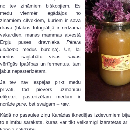
no tev zināmiem biškopjiem. Es
medu vienmēr iegādājos no
zināmiem cilvēkiem, kuriem ir sava
drava (blakus fotogrāfijā ir redzama
vakardien, manas mammas atvestā
Ērgļu puses dravnieka
Pētera
Leiboma
medus burciņa). Un, lai
medus saglabātu visas savas
vērtīgās īpašības un fermentus, tam
jābūt nepasterizētam.
Ja tev nav iespējas pirkt medu
privāti, tad pievērs uzmanību
etiķetei: pasterizētam medum ir
norāde
pure
, bet svaigam –
raw
.
Kādā no pasaules ziņu Kanādas iknedēļas izdevumiem bija 
to slimību saraksts, kuras var tikt veiksmīgi izārstētas a
kanēļa palīdzību.