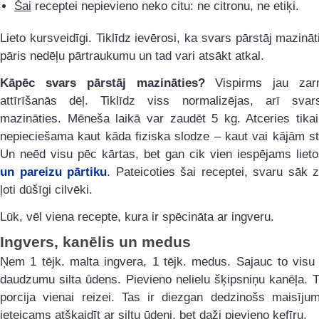
Šai
receptei nepievieno neko citu: ne citronu, ne etiķi.
Lieto kursveidīgi. Tiklīdz ievērosi, ka svars pārstāj mazināti
pāris nedēļu pārtraukumu un tad vari atsākt atkal.
Kāpēc svars pārstāj mazināties?
Vispirms jau zarn
attīrīšanās dēļ. Tiklīdz viss normalizējas, arī svar
mazināties. Mēneša laikā var zaudēt 5 kg. Atceries tikai
nepieciešama kaut kāda fiziska slodze – kaut vai kājām s
Un neēd visu pēc kārtas, bet gan cik vien iespējams liet
un pareizu pārtiku
. Pateicoties šai receptei, svaru sāk 
ļoti dūšīgi cilvēki.
Lūk, vēl viena recepte, kura ir spēcināta ar ingveru.
Ingvers, kanēlis un medus
Ņem 1 tējk. malta ingvera, 1 tējk. medus. Sajauc to visu 
daudzumu silta ūdens. Pievieno nelielu šķipsniņu kanēļa. T
porcija vienai reizei. Tas ir diezgan dedzinošs maisīju
ieteicams atšķaidīt ar siltu ūdeni, bet daži pievieno kefīru.