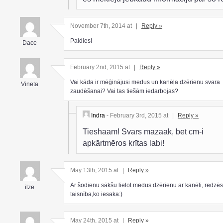
November 7th, 2014 at
|
Reply »
Paldies!
Dace
February 2nd, 2015 at
|
Reply »
Vai kāda ir mēģinājusi medus un kanēļa dzērienu svara
Vineta
zaudēšanai? Vai tas tiešām iedarbojas?
Indra
- February 3rd, 2015 at
|
Reply »
Tieshaam! Svars mazaak, bet cm-i
apkārtmēros krītas labi!
May 13th, 2015 at
|
Reply »
Ar šodienu sākšu lietot medus dzērienu ar kanēli, redzēs
ilze
taisnība,ko iesaka:)
May 24th, 2015 at
|
Reply »