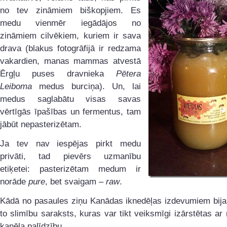
no tev zināmiem biškopjiem. Es
medu vienmēr iegādājos no
zināmiem cilvēkiem, kuriem ir sava
drava (blakus fotogrāfijā ir redzama
vakardien, manas mammas atvestā
Ērgļu puses dravnieka
Pētera
Leiboma
medus burciņa). Un, lai
medus saglabātu visas savas
vērtīgās īpašības un fermentus, tam
jābūt nepasterizētam.
Ja tev nav iespējas pirkt medu
privāti, tad pievērs uzmanību
etiķetei: pasterizētam medum ir
norāde
pure
, bet svaigam –
raw
.
Kādā no pasaules ziņu Kanādas iknedēļas izdevumiem bija 
to slimību saraksts, kuras var tikt veiksmīgi izārstētas a
kanēļa palīdzību.