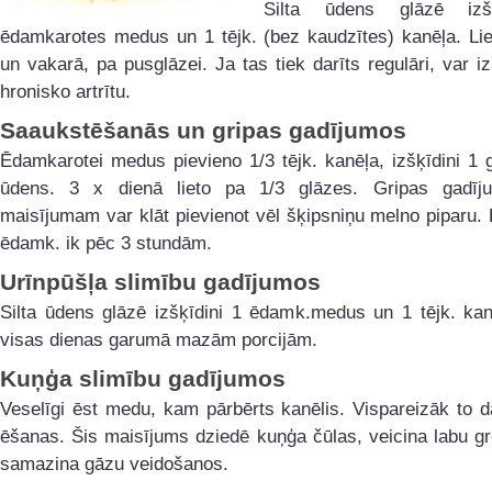
Silta ūdens glāzē izš
ēdamkarotes medus un 1 tējk. (bez kaudzītes) kanēļa. Lie
un vakarā, pa pusglāzei. Ja tas tiek darīts regulāri, var iz
hronisko artrītu.
Saaukstēšanās un gripas gadījumos
Ēdamkarotei medus pievieno 1/3 tējk. kanēļa, izšķīdini 1 g
ūdens. 3 x dienā lieto pa 1/3 glāzes. Gripas gadī
maisījumam var klāt pievienot vēl šķipsniņu melno piparu. 
ēdamk. ik pēc 3 stundām.
Urīnpūšļa slimību gadījumos
Silta ūdens glāzē izšķīdini 1 ēdamk.medus un 1 tējk. kan
visas dienas garumā mazām porcijām.
Kuņģa slimību gadījumos
Veselīgi ēst medu, kam pārbērts kanēlis. Vispareizāk to d
ēšanas. Šis maisījums dziedē kuņģa čūlas, veicina labu g
samazina gāzu veidošanos.