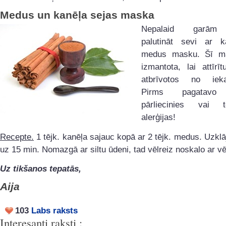
Medus un kanēļa sejas maska
Nepalaid garām 
palutināt sevi ar 
medus masku. Šī mas
izmantota, lai attīrī
atbrīvotos no ieka
Pirms pagatavo m
pārliecinies vai
alerģijas!
Recepte.
1 tējk. kanēļa sajauc kopā ar 2 tējk. medus. Uzklā
uz 15 min. Nomazgā ar siltu ūdeni, tad vēlreiz noskalo ar v
Uz tikšanos tepatās,
Aija
103
Labs raksts
Interesanti raksti :