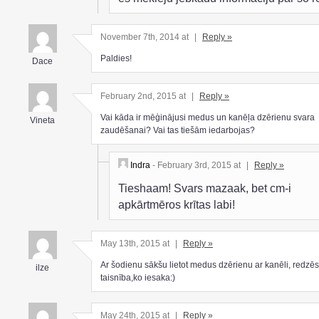
November 7th, 2014 at
|
Reply »
Paldies!
Dace
February 2nd, 2015 at
|
Reply »
Vai kāda ir mēģinājusi medus un kanēļa dzērienu svara
Vineta
zaudēšanai? Vai tas tiešām iedarbojas?
Indra
- February 3rd, 2015 at
|
Reply »
Tieshaam! Svars mazaak, bet cm-i
apkārtmēros krītas labi!
May 13th, 2015 at
|
Reply »
Ar šodienu sākšu lietot medus dzērienu ar kanēli, redzēs
ilze
taisnība,ko iesaka:)
May 24th, 2015 at
|
Reply »