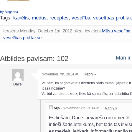
By Blogsdna
Tags:
kanēlis
,
medus
,
receptes
,
veselība
,
veselības profila
Ieraksts Monday, October 1st, 2012 plkst. ievietots
Mūsu veselība
,
veselības profilakse
.
Atbildes pavisam: 102
Man ir 
November 7th, 2014 at
|
Reply »
Vai tam, ka sagatavotais dzēriens pāris stundu jāpatur, i
Dace
īpaša nozīme?
Varbūt var dzert uzreiz, tikko kā samaisīts, un iedarbība 
Aija
- November 7th, 2014 at
|
Reply »
Es tiešām, Dace, nevarēšu nokomentēt
ir tieši šāds ieteikums, bet tāds tas ir vis
es meklēju jebkādu informāciju par šo re