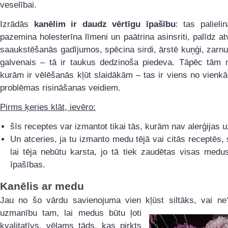
veselībai.
Izrādās
kanēlim ir daudz vērtīgu īpašību
: tas palieli
pazemina holesterīna līmeni un paātrina asinsriti, palīdz at
saaukstēšanās gadījumos, spēcina sirdi, ārstē kuņģi, zarnu
galvenais – tā ir taukus dedzinoša piedeva. Tāpēc tām
kurām ir vēlēšanās kļūt slaidākām – tas ir viens no vienk
problēmas risināšanas veidiem.
Pirms ķeries klāt, ievēro:
šīs receptes var izmantot tikai tās, kurām nav alerģijas 
Un atceries, ja tu izmanto medu tējā vai citās receptēs,
lai tēja nebūtu karsta, jo tā tiek zaudētas visas medu
īpašības.
Kanēlis ar medu
Jau no šo vārdu savienojuma vien kļūst siltāks, vai ne
uzmanību tam, lai medus
būtu ļoti
kvalitatīvs, vēlams tāds, kas pirkts