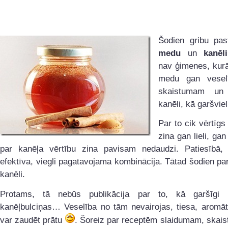
Šodien gribu past
medu
un
kanēli
nav ģimenes, kurā
medu gan veselī
skaistumam un n
kanēli, kā garšviel
Par to cik vērtīgs
zina gan lieli, gan
par kanēļa vērtību zina pavisam nedaudzi. Patiesībā, t
efektīva, viegli pagatavojama kombinācija. Tātad šodien p
kanēli.
Protams, tā nebūs publikācija par to, kā garšīgi 
kanēļbulciņas… Veselība no tām nevairojas, tiesa, aromāt
var zaudēt prātu
. Šoreiz par receptēm slaidumam, skai