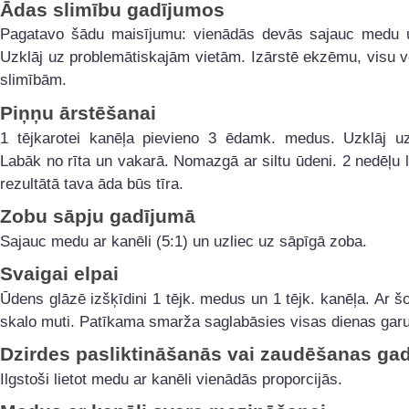
Ādas slimību gadījumos
Pagatavo šādu maisījumu: vienādās devās sajauc medu u
Uzklāj uz problemātiskajām vietām. Izārstē ekzēmu, visu 
slimībām.
Piņņu ārstēšanai
1 tējkarotei kanēļa pievieno 3 ēdamk. medus. Uzklāj u
Labāk no rīta un vakarā. Nomazgā ar siltu ūdeni. 2 nedēļu 
rezultātā tava āda būs tīra.
Zobu sāpju gadījumā
Sajauc medu ar kanēli (5:1) un uzliec uz sāpīgā zoba.
Svaigai elpai
Ūdens glāzē izšķīdini 1 tējk. medus un 1 tējk. kanēļa. Ar 
skalo muti. Patīkama smarža saglabāsies visas dienas gar
Dzirdes pasliktināšanās vai zaudēšanas ga
Ilgstoši lietot medu ar kanēli vienādās proporcijās.