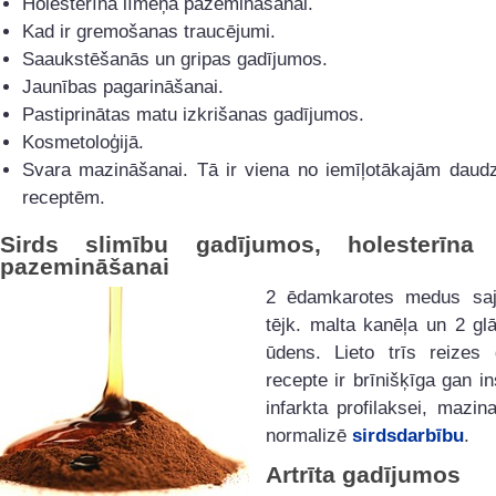
Holesterīna līmeņa pazemināšanai.
Kad ir gremošanas traucējumi.
Saaukstēšanās un gripas gadījumos.
Jaunības pagarināšanai.
Pastiprinātas matu izkrišanas gadījumos.
Kosmetoloģijā.
Svara mazināšanai. Tā ir viena no iemīļotākajām daudz
receptēm.
Sirds slimību gadījumos, holesterīna 
pazemināšanai
2 ēdamkarotes medus saj
tējk. malta kanēļa un 2 gl
ūdens. Lieto trīs reizes 
recepte ir brīnišķīga gan in
infarkta profilaksei, mazin
normalizē
sirdsdarbību
.
Artrīta gadījumos