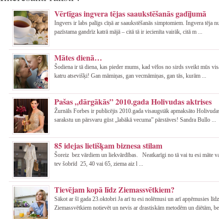
Vērtīgas ingvera tējas saaukstēšanās gadījumā
Ingvers ir labs palīgs cīņā ar saaukstēšanās simptomiem. Ingvera tēja nu
pazīstama gandrīz katrā mājā – citā tā ir iecienīta vairāk, citā m ...
Mātes dienā…
Šodiena ir tā diena, kas pieder mums, kad vēlos no sirds sveikt mūs vi
katru atsevišķi! Gan māmiņas, gan vecmāmiņas, gan tās, kurām ...
Pašas „dārgākās” 2010.gada Holivudas aktrises
Žurnāls Forbes ir publicējis 2010.gada visaugstāk apmaksāto Holivudas
sarakstu un pārsvaru gūst „labākā vecuma” pārstāves! Sandra Bullo ...
85 idejas lietišķam biznesa stilam
Šoreiz bez vārdiem un liekvārdības. Neatkarīgi no tā vai tu esi māte va
tev šobrīd 25, 40 vai 65, ziema aiz l ...
Tievējam kopā līdz Ziemassvētkiem?
Sākot ar šī gada 23.oktobri Ja arī tu esi nolēmusi un arī apņēmusies līdz
Ziemassvētkiem notievēt un nevis ar drastiskām metodēm un diētām, be 