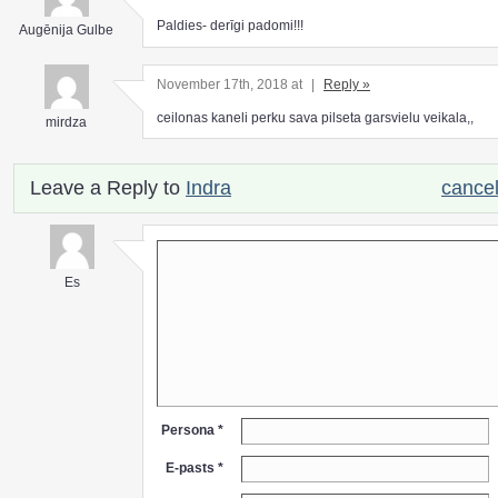
Paldies- derīgi padomi!!!
Augēnija Gulbe
November 17th, 2018 at
|
Reply »
ceilonas kaneli perku sava pilseta garsvielu veikala,,
mirdza
Leave a Reply to
Indra
cancel
Es
Persona *
E-pasts *