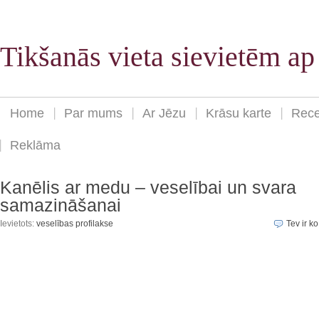
Tikšanās vieta sievietēm a
Home
Par mums
Ar Jēzu
Krāsu karte
Rece
Reklāma
Kanēlis ar medu – veselībai un svara
samazināšanai
Ievietots:
veselības profilakse
Tev ir ko