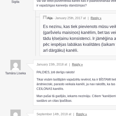
Vai var lietot pulverveida kaneli kas ir paardoshanaa vei
Sigita
ir vajadziigas kaneelju standzinjas?
Aija
- January 25th, 2017 at
|
Reply »
Es nezinu, kas tiek pievienots mūsu vei
(garšvielu maisiņos) kanēlim, bet tas ve
tādu ķīseļainu konsistenci. Ir jāmēģina a
pēc iespējas labākas kvalitātes (laikam 
arī dārgāku) kanēli.
January 15th, 2018 at
|
Reply »
PALDIES, ļoti derīgs raksts!
Tamāra Liseka
Tikai visām lasītājām vajadzētu ievērot, ka ir BĪSTAMI liet
ārstnieciski, parasto veikala kanēli, ja nav rakstīts, ka tas 
CEILONAS kanēlis.
Man pašai tā gadījās, iekams nezināju. Citiem “kanēļiem” 
sastāvs un citas īpašības.
September 14th, 2018 at
|
Reply »