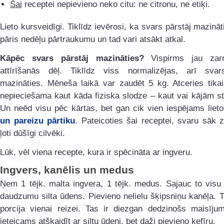
Šai
receptei nepievieno neko citu: ne citronu, ne etiķi.
Lieto kursveidīgi. Tiklīdz ievērosi, ka svars pārstāj mazināti
pāris nedēļu pārtraukumu un tad vari atsākt atkal.
Kāpēc svars pārstāj mazināties?
Vispirms jau zarn
attīrīšanās dēļ. Tiklīdz viss normalizējas, arī svar
mazināties. Mēneša laikā var zaudēt 5 kg. Atceries tikai
nepieciešama kaut kāda fiziska slodze – kaut vai kājām s
Un neēd visu pēc kārtas, bet gan cik vien iespējams liet
un pareizu pārtiku
. Pateicoties šai receptei, svaru sāk 
ļoti dūšīgi cilvēki.
Lūk, vēl viena recepte, kura ir spēcināta ar ingveru.
Ingvers, kanēlis un medus
Ņem 1 tējk. malta ingvera, 1 tējk. medus. Sajauc to visu 
daudzumu silta ūdens. Pievieno nelielu šķipsniņu kanēļa. T
porcija vienai reizei. Tas ir diezgan dedzinošs maisīju
ieteicams atšķaidīt ar siltu ūdeni, bet daži pievieno kefīru.