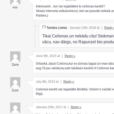
Interesanti…kur var iegādāties to ceilonas kanēli?
ess
Atradu interneta veikalu/vienu/, bet vai parastā veikalā arī
Paldies;)
Tamāra Liseka
- January 15th, 2018 at
|
Reply 
Tikai Ceilonas un nekādu citu! Stokman
vācu, nav dārgs, no Rapunzel bio produ
June 9th, 2015 at
|
Reply »
Srilankà.,bijusī Ceilona,kur es dzivoju tagad un man dàr
Zane
aug.Tà jau raksta,ka pats labàkais kanèlis it Ceilonas kan
July 8th, 2015 at
|
Reply »
Ceilonas kanēli var iegadātie Biotēkā. Viņiem ir vairāki v
Zuze
Rīgā.
January 25th, 2017 at
|
Reply »