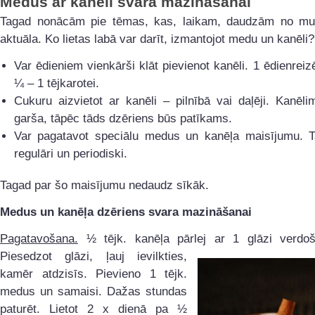
Medus ar kanēli svara mazināšanai
Tagad nonācām pie tēmas, kas, laikam, daudzām no mum
aktuāla. Ko lietas labā var darīt, izmantojot medu un kanēli?
Var ēdieniem vienkārši klāt pievienot kanēli. 1 ēdienreiz
¼ – 1 tējkarotei.
Cukuru aizvietot ar kanēli – pilnībā vai daļēji. Kanēli
garša, tāpēc tāds dzēriens būs patīkams.
Var pagatavot speciālu medus un kanēļa maisījumu. T
regulāri un periodiski.
Tagad par šo maisījumu nedaudz sīkāk.
Medus un kanēļa dzēriens svara mazināšanai
Pagatavošana.
½ tējk. kanēļa pārlej ar 1 glāzi verdo
Piesedzot glāzi, ļauj
ievilkties,
kamēr atdzisīs. Pievieno 1 tējk.
medus un samaisi. Dažas stundas
paturēt. Lietot 2 x dienā pa ½