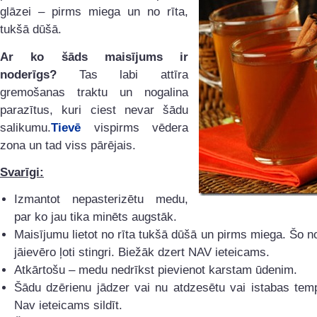
glāzei – pirms miega un no rīta,
tukšā dūšā.
Ar ko šāds maisījums ir
noderīgs?
Tas labi attīra
gremošanas traktu un nogalina
parazītus, kuri ciest nevar šādu
salikumu.
Tievē
vispirms vēdera
zona un tad viss pārējais.
Svarīgi:
Izmantot nepasterizētu medu,
par ko jau tika minēts augstāk.
Maisījumu lietot no rīta tukšā dūšā un pirms miega. Šo 
jāievēro ļoti stingri. Biežāk dzert NAV ieteicams.
Atkārtošu – medu nedrīkst pievienot karstam ūdenim.
Šādu dzērienu jādzer vai nu atdzesētu vai istabas tem
Nav ieteicams sildīt.