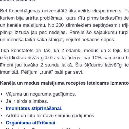
Bet Kopenhāgenas universitātē tika veikts eksperiments. P
kuriem bija artrīta problēmas, katru rītu pirms brokastīm 
un kanēļa maisījumu. No 200 slimniekiem septiņdesmit tri
pilnīgi izzuda jau pēc nedēļas. Pārējie šo sajaukumu turpin
un mēneša laikā sāka staigāt, nejūtot nekādas sāpes.
Tika konstatēts arī tas, ka 2 ēdamk. medus un 3 tējk. ka
izšķīdinātas divās glāzēs silta ūdens, par 10% samazina h
līmeni jau tuvāko 2 stundu laikā. Šis šķīdums labvēlīgi i
imunitāti. Pētījumi „runā” paši par sevi.
Kanēļa un medus maisījuma receptes ieteicams izmanto
Vājuma un noguruma gadījumos.
Ja ir sirds slimības.
Imunitātes stiprināšanai
.
Artrīta un citu locītavu slimību gadījumos.
Organisma attīrīšanai
.