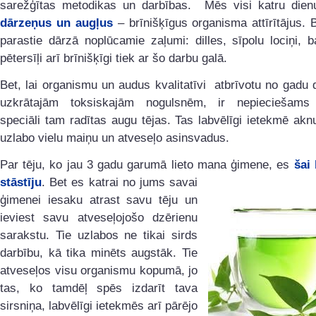
sarežģītas metodikas un darbības. Mēs visi katru dienu
dārzeņus un augļus
– brīnišķīgus organisma attīrītājus.
parastie dārzā noplūcamie zaļumi: dilles, sīpolu lociņi, b
pētersīļi arī brīnišķīgi tiek ar šo darbu galā.
Bet, lai organismu un audus kvalitatīvi atbrīvotu no gadu
uzkrātajām toksiskajām nogulsnēm, ir nepieciešams
speciāli tam radītas augu tējas. Tas labvēlīgi ietekmē akn
uzlabo vielu maiņu un atveseļo asinsvadus.
Par tēju, ko jau 3 gadu garumā lieto mana ģimene, es
šai
stāstīju
. Bet es
katrai no jums savai
ģimenei iesaku atrast savu tēju un
ieviest savu atveseļojošo dzērienu
sarakstu. Tie uzlabos ne tikai sirds
darbību, kā tika minēts augstāk. Tie
atveseļos visu organismu kopumā, jo
tas, ko tamdēļ spēs izdarīt tava
sirsniņa, labvēlīgi ietekmēs arī pārējo