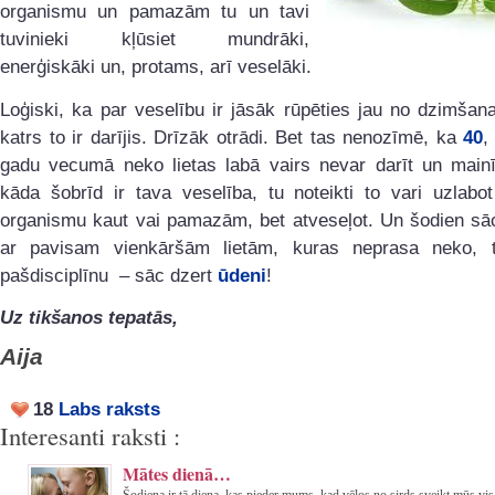
organismu un pamazām tu un tavi
tuvinieki kļūsiet mundrāki,
enerģiskāki un, protams, arī veselāki.
Loģiski, ka par veselību ir jāsāk rūpēties jau no dzimšan
katrs to ir darījis. Drīzāk otrādi. Bet tas nenozīmē, ka
40
,
gadu vecumā neko lietas labā vairs nevar darīt un mainīt
kāda šobrīd ir tava veselība, tu noteikti to vari uzlabo
organismu kaut vai pamazām, bet atveseļot. Un šodien sāc
ar pavisam vienkāršām lietām, kuras neprasa neko, t
pašdisciplīnu – sāc dzert
ūdeni
!
Uz tikšanos tepatās,
Aija
18
Labs raksts
Interesanti raksti :
Mātes dienā…
Šodiena ir tā diena, kas pieder mums, kad vēlos no sirds sveikt mūs vi