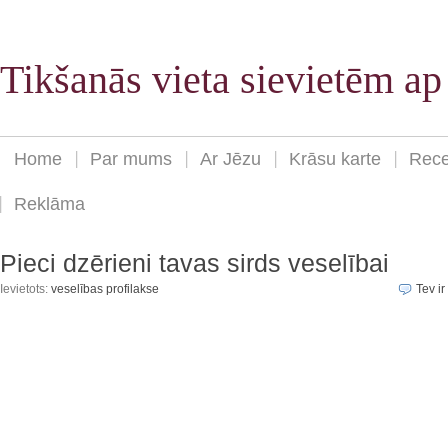
Tikšanās vieta sievietēm a
Home
Par mums
Ar Jēzu
Krāsu karte
Rece
Reklāma
Pieci dzērieni tavas sirds veselībai
Ievietots:
veselības profilakse
Tev ir