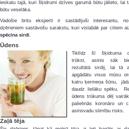
ieskatu tajā, kuri šķidrumi dzīves garumā būtu jālieto, lai
būtu veselāka.
Vadošie britu eksperti ir sastādījuši interesantu, n
dzērieniem sastāvošu sarakstu, kuri vislabāk par citiem a
spēcina sirdi
.
Ūdens
Tiklīdz šī šķidruma o
trūkst, asinis sāk bi
rezultātā sirdij, lai tā
apgādātu visus mūsu or
katru ķermeņa šūnu, jāda
daudz lielāku spēku. Re
ūdens trūkuma dēļ vairāk
palielinās koronāro un c
asinsvadu slimību risks.
Zaļā tēja
Šis dzēriens, tāpat kā melnā tēja, ir ļoti bagāts ar da