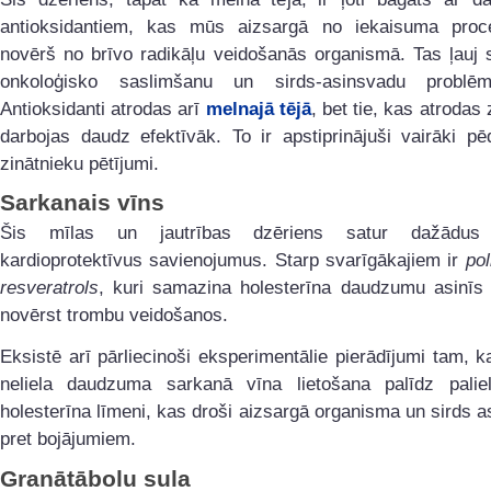
antioksidantiem, kas mūs aizsargā no iekaisuma pro
novērš no brīvo radikāļu veidošanās organismā. Tas ļauj 
onkoloģisko saslimšanu un sirds-asinsvadu problēm
Antioksidanti atrodas arī
melnajā tējā
, bet tie, kas atrodas 
darbojas daudz efektīvāk. To ir apstiprinājuši vairāki p
zinātnieku pētījumi.
Sarkanais vīns
Šis mīlas un jautrības dzēriens satur dažādus 
kardioprotektīvus savienojumus. Starp svarīgākajiem ir
pol
resveratrols
, kuri samazina holesterīna daudzumu asinīs 
novērst trombu veidošanos.
Eksistē arī pārliecinoši eksperimentālie pierādījumi tam, k
neliela daudzuma sarkanā vīna lietošana palīdz paliel
holesterīna līmeni, kas droši aizsargā organisma un sirds 
pret bojājumiem.
Granātābolu sula