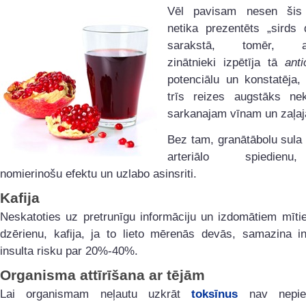
Vēl pavisam nesen šis 
netika prezentēts „sirds 
sarakstā, tomēr, am
zinātnieki izpētīja tā
anti
potenciālu un konstatēja,
trīs reizes augstāks ne
sarkanajam vīnam un zaļajai
Bez tam, granātābolu sula
arteriālo spiedien
nomierinošu efektu un uzlabo asinsriti.
Kafija
Neskatoties uz pretrunīgu informāciju un izdomātiem mīti
dzērienu, kafija, ja to lieto mērenās devās, samazina in
insulta risku par 20%-40%.
Organisma attīrīšana ar tējām
Lai organismam neļautu uzkrāt
toksīnus
nav nepie