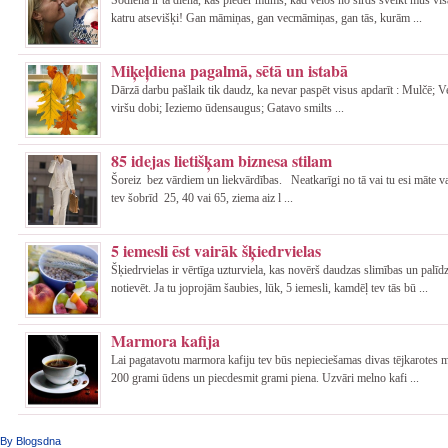
katru atsevišķi! Gan māmiņas, gan vecmāmiņas, gan tās, kurām ...
Miķeļdiena pagalmā, sētā un istabā
Dārzā darbu pašlaik tik daudz, ka nevar paspēt visus apdarīt : Mulčē; 
viršu dobi; Ieziemo ūdensaugus; Gatavo smilts ...
85 idejas lietišķam biznesa stilam
Šoreiz bez vārdiem un liekvārdības. Neatkarīgi no tā vai tu esi māte va
tev šobrīd 25, 40 vai 65, ziema aiz l ...
5 iemesli ēst vairāk šķiedrvielas
Šķiedrvielas ir vērtīga uzturviela, kas novērš daudzas slimības un palī
notievēt. Ja tu joprojām šaubies, lūk, 5 iemesli, kamdēļ tev tās bū ...
Marmora kafija
Lai pagatavotu marmora kafiju tev būs nepieciešamas divas tējkarotes ma
200 grami ūdens un piecdesmit grami piena. Uzvāri melno kafi ...
By Blogsdna