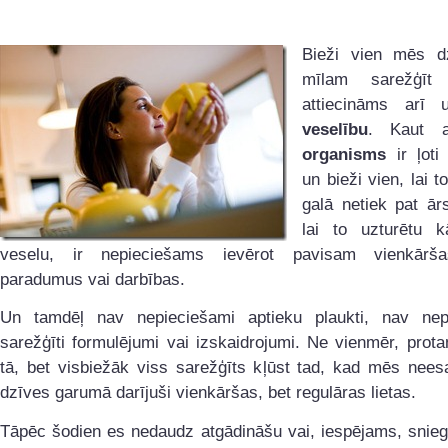
Bieži vien mēs d
mīlam sarežģīt
attiecināms arī
veselību
. Kaut 
organisms
ir ļoti
un bieži vien, lai t
galā netiek pat ārs
lai to uzturētu k
veselu, ir nepieciešams ievērot pavisam vienkārša
paradumus vai darbības.
Un tamdēļ nav nepieciešami aptieku plaukti, nav nep
sarežģīti formulējumi vai izskaidrojumi. Ne vienmēr, prota
tā, bet visbiežāk viss sarežģīts kļūst tad, kad mēs nee
dzīves garumā darījuši vienkāršas, bet regulāras lietas.
Tāpēc šodien es nedaudz atgādināšu vai, iespējams, snieg