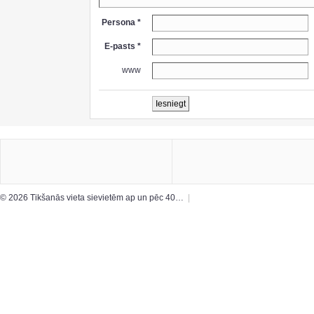
Persona *
E-pasts *
www
© 2026 Tikšanās vieta sievietēm ap un pēc 40…
|