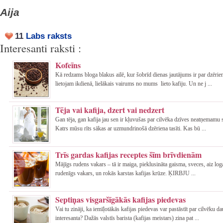
Aija
11
Labs raksts
Interesanti raksti :
Kofeīns
Kā redzams bloga blakus ailē, kur šobrīd dienas jautājums ir par dzērie
lietojam ikdienā, lielākais vairums no mums lieto kafiju. Un ne j ...
Tēja vai kafija, dzert vai nedzert
Gan tēja, gan kafija jau sen ir kļuvušas par cilvēka dzīves neatņemamu 
Katrs mūsu rīts sākas ar uzmundrinošā dzēriena tasīti. Kas bū ...
Trīs gardas kafijas receptes šīm brīvdienām
Mājīgs rudens vakars – tā ir maiga, pieklusināta gaisma, sveces, aiz log
rudenīgs vakars, un rokās karstas kafijas krūze. ĶIRBJU ...
Septiņas visgaršīgākās kafijas piedevas
Vai tu zināji, ka iemīļotākās kafijas piedevas var pastāstīt par cilvēku d
interesanta? Dažās valstīs barista (kafijas meistars) zina pat ...