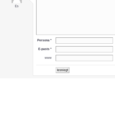
Es
Persona *
E-pasts *
www