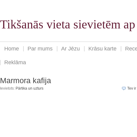
Tikšanās vieta sievietēm a
Home
Par mums
Ar Jēzu
Krāsu karte
Rece
Reklāma
Marmora kafija
Ievietots:
Pārtika un uzturs
Tev ir