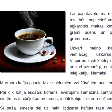
Lai pagatavotu marmo
tev būs nepiecieša
tējkarotes maltas kaf
grami ūdens un pi
grami piena.
Uzvāri melno ka
vienlaicīgi uzkars
Vispirms tasītē ielej s
un tad uzmanīgi, nest
ielej kafiju. Nemaisi.
Marmora kafiju pasniedz ar saldumiem vai žāvētiem augļie
Par cik kafijā esošais kofeīns ievērojami samazina centr
sistēmas inhibējošos procesus, ideāli kafiju ir dzert no rītie
Šī paša iemesla dēļ uz nakti izdzerta kafijas tase var