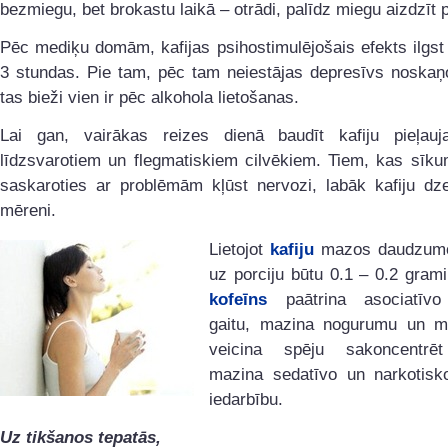
bezmiegu, bet brokastu laikā – otrādi, palīdz miegu aizdzīt 
Pēc mediķu domām, kafijas psihostimulējošais efekts ilgs
3 stundas. Pie tam, pēc tam neiestājas depresīvs noskaņ
tas bieži vien ir pēc alkohola lietošanas.
Lai gan, vairākas reizes dienā baudīt kafiju pieļauj
līdzsvarotiem un flegmatiskiem cilvēkiem. Tiem, kas sīku
saskaroties ar problēmām kļūst nervozi, labāk kafiju dzer
mēreni.
Lietojot
kafiju
mazos daudzumos
uz porciju būtu 0.1 – 0.2 grami
kofeīns
paātrina asociatīvo
gaitu, mazina nogurumu un mi
veicina spēju sakoncentrē
mazina sedatīvo un narkotisko
iedarbību.
Uz tikšanos tepatās,