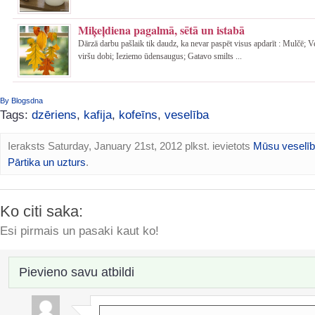
Miķeļdiena pagalmā, sētā un istabā
Dārzā darbu pašlaik tik daudz, ka nevar paspēt visus apdarīt : Mulčē; 
viršu dobi; Ieziemo ūdensaugus; Gatavo smilts ...
By Blogsdna
Tags:
dzēriens
,
kafija
,
kofeīns
,
veselība
Ieraksts Saturday, January 21st, 2012 plkst. ievietots
Mūsu veselī
Pārtika un uzturs
.
Ko citi saka:
Esi pirmais un pasaki kaut ko!
Pievieno savu atbildi