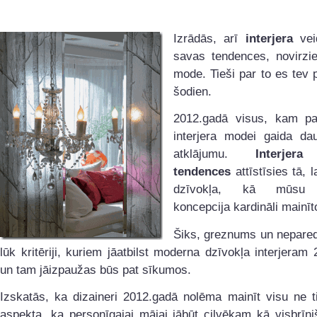
Izrādās, arī
interjera
vei
savas tendences, novirzie
mode. Tieši par to es tev 
šodien.
2012.gadā visus, kam pa
interjera modei gaida da
atklājumu.
Interjer
tendences
attīstīsies tā, l
dzīvokļa, kā mūsu m
koncepcija kardināli mainīt
Šiks, greznums un nepare
lūk kritēriji, kuriem jāatbilst moderna dzīvokļa interjeram
un tam jāizpaužas būs pat sīkumos.
Izskatās, ka dizaineri 2012.gadā nolēma mainīt visu ne t
aspekta, ka personīgajai mājai jābūt cilvēkam kā visbrīni