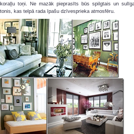
koraļļu toņi. Ne mazāk pieprasīts būs spilgtais un sulīga
tonis, kas telpā rada īpašu dzīvesprieka atmosfēru.