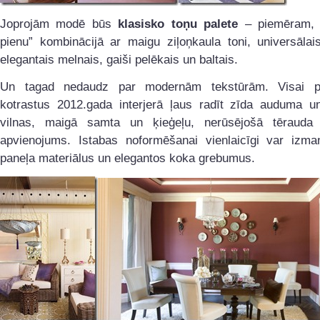
Joprojām modē būs
klasisko toņu palete
– piemēram, „
pienu” kombinācijā ar maigu ziļoņkaula toni, universālai
elegantais melnais, gaiši pelēkais un baltais.
Un tagad nedaudz par modernām tekstūrām. Visai pi
kotrastus 2012.gada interjerā ļaus radīt zīda auduma u
vilnas, maigā samta un ķieģeļu, nerūsējošā tēraud
apvienojums. Istabas noformēšanai vienlaicīgi var izman
paneļa materiālus un elegantos koka grebumus.