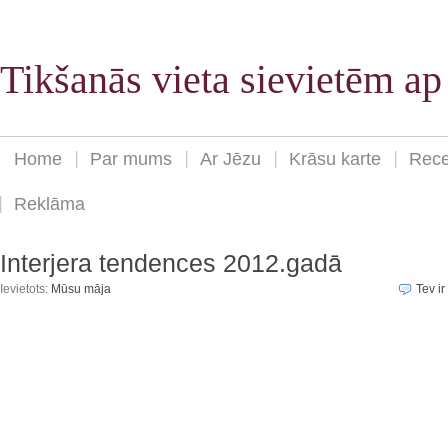
Tikšanās vieta sievietēm a
Home
Par mums
Ar Jēzu
Krāsu karte
Rece
Reklāma
Interjera tendences 2012.gadā
Ievietots:
Mūsu māja
Tev ir