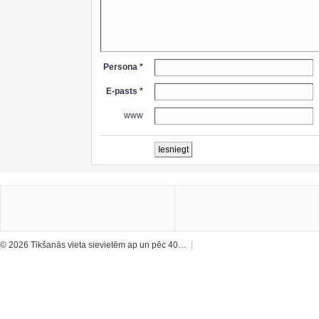
Persona *
E-pasts *
www
© 2026 Tikšanās vieta sievietēm ap un pēc 40…
|