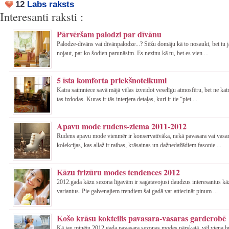
12
Labs raksts
Interesanti raksti :
Pārvēršam palodzi par dīvānu
Palodze-dīvāns vai dīvānpalodze...? Sēžu domāju kā to nosaukt, bet tu j
nojaut, par ko šodien parunāsim. Es nezinu kā tu, bet es vien ...
5 īsta komforta priekšnoteikumi
Katra saimniece savā mājā vēlas izveidot veselīgu atmosfēru, bet ne ka
tas izdodas. Kuras ir tās interjera detaļas, kuri ir tie “piet ...
Apavu mode rudens-ziema 2011-2012
Rudens apavu mode vienmēr ir konservatīvāka, nekā pavasara vai vasa
kolekcijas, kas allaž ir raibas, krāsainas un dažnedažādiem fasonie ...
Kāzu frizūru modes tendences 2012
2012.gada kāzu sezona līgavām ir sagatavojusi daudzus interesantus kā
variantus. Pie galvenajiem trendiem šai gadā var attiecināt pinum ...
Košo krāsu kokteilis pavasara-vasaras garderobē
Kā jau minēju 2012.gada pavasara sezonas modes pārskatā, vēl viena br