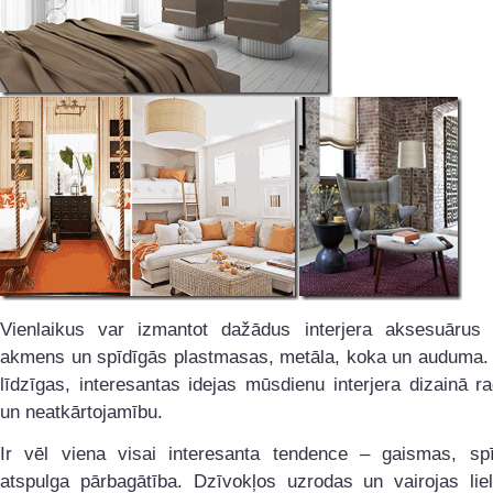
Vienlaikus var izmantot dažādus interjera aksesuārus
akmens un spīdīgās plastmasas, metāla, koka un auduma.
līdzīgas, interesantas idejas mūsdienu interjera dizainā 
un neatkārtojamību.
Ir vēl viena visai interesanta tendence – gaismas, s
atspulga pārbagātība. Dzīvokļos uzrodas un vairojas liel