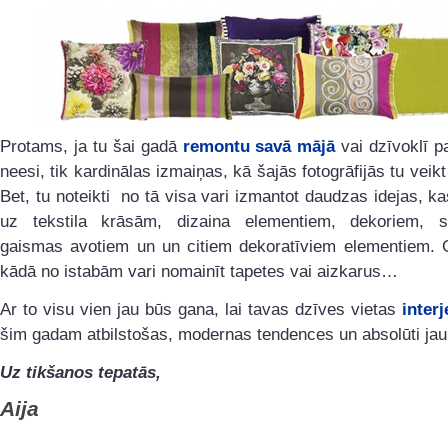
Protams, ja tu šai gadā
remontu savā mājā
vai dzīvoklī p
neesi, tik kardinālas izmaiņas, kā šajās fotogrāfijās tu veikt
Bet, tu noteikti no tā visa vari izmantot daudzas idejas, ka
uz tekstila krāsām, dizaina elementiem, dekoriem, s
gaismas avotiem un un citiem dekoratīviem elementiem. G
kādā no istabām vari nomainīt tapetes vai aizkarus…
Ar to visu vien jau būs gana, lai tavas dzīves vietas
interj
šim gadam atbilstošas, modernas tendences un absolūti jau
Uz tikšanos tepatās,
Aija