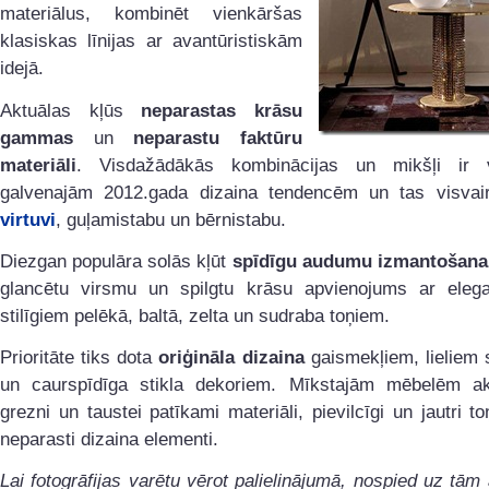
materiālus, kombinēt vienkāršas
klasiskas līnijas ar avantūristiskām
idejā.
Aktuālas kļūs
neparastas krāsu
gammas
un
neparastu faktūru
materiāli
. Visdažādākās kombinācijas un mikšļi ir 
galvenajām 2012.gada dizaina tendencēm un tas visvai
virtuvi
, guļamistabu un bērnistabu.
Diezgan populāra solās kļūt
spīdīgu audumu izmantošana
glancētu virsmu un spilgtu krāsu apvienojums ar eleg
stilīgiem pelēkā, baltā, zelta un sudraba toņiem.
Prioritāte tiks dota
oriģināla dizaina
gaismekļiem, lieliem 
un caurspīdīga stikla dekoriem. Mīkstajām mēbelēm ak
grezni un taustei patīkami materiāli, pievilcīgi un jautri toņ
neparasti dizaina elementi.
Lai fotogrāfijas varētu vērot palielinājumā, nospied uz tām 