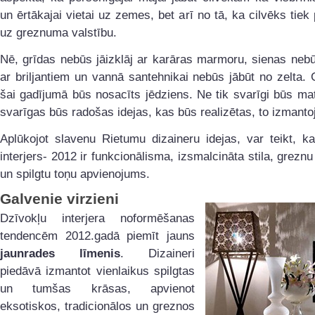
un ērtākajai vietai uz zemes, bet arī no tā, ka cilvēks tiek 
uz greznuma valstību.
Nē, grīdas nebūs jāizklāj ar karāras marmoru, sienas nebū
ar briljantiem un vannā santehnikai nebūs jābūt no zelta
šai gadījumā būs nosacīts jēdziens. Ne tik svarīgi būs mate
svarīgas būs radošas idejas, kas būs realizētas, to izmantoj
Aplūkojot slavenu Rietumu dizaineru idejas, var teikt, k
interjers- 2012 ir funkcionālisma, izsmalcināta stila, greznu
un spilgtu toņu apvienojums.
Galvenie virzieni
Dzīvokļu interjera noformēšanas
tendencēm 2012.gadā piemīt jauns
jaunrades līmenis
. Dizaineri
piedāvā izmantot vienlaikus spilgtas
un tumšas krāsas, apvienot
eksotiskos, tradicionālos un greznos