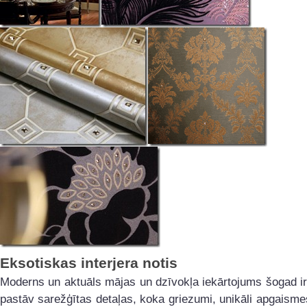
Eksotiskas interjera notis
Moderns un aktuāls mājas un dzīvokļa iekārtojums šogad ir
pastāv sarežģītas detaļas, koka griezumi, unikāli apgaism