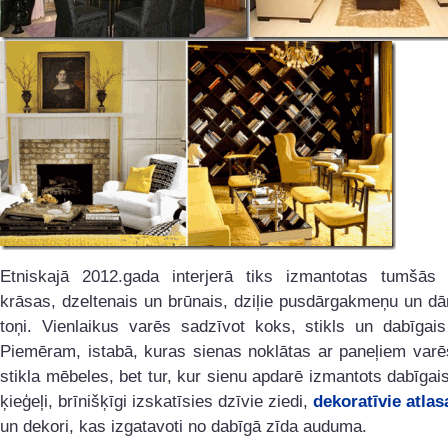
Etniskajā 2012.gada interjerā tiks izmantotas tumšās 
krāsas, dzeltenais un brūnais, dziļie pusdārgakmeņu un d
toņi. Vienlaikus varēs sadzīvot koks, stikls un dabīgai
Piemēram, istabā, kuras sienas noklātas ar paneļiem varē
stikla mēbeles, bet tur, kur sienu apdarē izmantots dabīga
ķieģeļi, brīnišķīgi izskatīsies dzīvie ziedi,
dekoratīvie atlas
un dekori, kas izgatavoti no dabīgā zīda auduma.