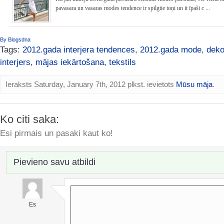
pavasara un vasaras modes tendence ir spilgtie toņi un it īpaši c ...
By Blogsdna
Tags:
2012.gada interjera tendences
,
2012.gada mode
,
deko
interjers
,
mājas iekārtošana
,
tekstils
Ieraksts Saturday, January 7th, 2012 plkst. ievietots
Mūsu māja
.
Ko citi saka:
Esi pirmais un pasaki kaut ko!
Pievieno savu atbildi
Es