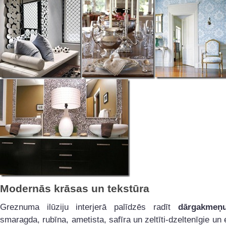
Modernās krāsas un tekstūra
Greznuma ilūziju interjerā palīdzēs radīt
dārgakmeņ
smaragda, rubīna, ametista, safīra un zeltīti-dzeltenīgie un 