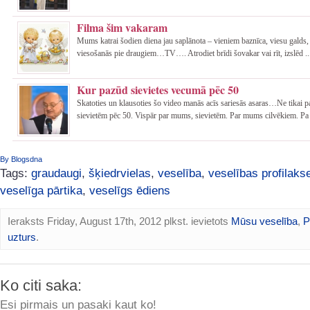
Filma šim vakaram
Mums katrai šodien diena jau saplānota – vieniem baznīca, viesu galds,
viesošanās pie draugiem…TV…. Atrodiet brīdi šovakar vai rīt, izslēd ..
Kur pazūd sievietes vecumā pēc 50
Skatoties un klausoties šo video manās acīs sariesās asaras…Ne tikai 
sievietēm pēc 50. Vispār par mums, sievietēm. Par mums cilvēkiem. Pa 
By Blogsdna
Tags:
graudaugi
,
šķiedrvielas
,
veselība
,
veselības profilaks
veselīga pārtika
,
veselīgs ēdiens
Ieraksts Friday, August 17th, 2012 plkst. ievietots
Mūsu veselība
,
P
uzturs
.
Ko citi saka:
Esi pirmais un pasaki kaut ko!