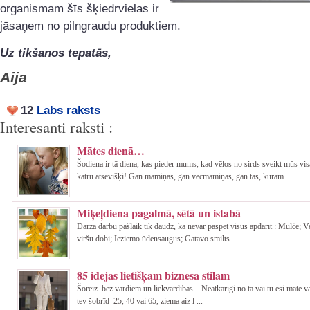
organismam šīs šķiedrvielas ir
jāsaņem no pilngraudu produktiem.
Uz tikšanos tepatās,
Aija
12
Labs raksts
Interesanti raksti :
Mātes dienā…
Šodiena ir tā diena, kas pieder mums, kad vēlos no sirds sveikt mūs vi
katru atsevišķi! Gan māmiņas, gan vecmāmiņas, gan tās, kurām ...
Miķeļdiena pagalmā, sētā un istabā
Dārzā darbu pašlaik tik daudz, ka nevar paspēt visus apdarīt : Mulčē; 
viršu dobi; Ieziemo ūdensaugus; Gatavo smilts ...
85 idejas lietišķam biznesa stilam
Šoreiz bez vārdiem un liekvārdības. Neatkarīgi no tā vai tu esi māte va
tev šobrīd 25, 40 vai 65, ziema aiz l ...