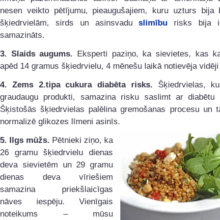
nesen veikto pētījumu, pieaugušajiem, kuru uzturs bija 
šķiedrvielām, sirds un asinsvadu
slimību
risks bija i
samazināts.
3. Slaids augums.
Eksperti paziņo, ka sievietes, kas ka
apēd 14 gramus šķiedrvielu, 4 mēnešu laikā notievēja vidēji
4. Zems 2.tipa cukura diabēta risks.
Šķiedrvielas, ku
graudaugu produkti, samazina risku saslimt ar diabētu
Šķistošās šķiedrvielas palēlina gremošanas procesu un t
normalizē glikozes līmeni asinīs.
5. Ilgs mūžs.
Pētnieki ziņo, ka
26 gramu šķiedrvielu dienas
deva sievietēm un 29 gramu
dienas deva vīriešiem
samazina priekšlaicīgas
nāves iespēju. Vienīgais
noteikums – mūsu