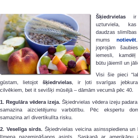
Šķiedrvielas
ir 
uzturviela, ka
daudzas slimības 
mums
notievēt
joprojām šaubie
iemesli, kamdēļ
būtu jāiemīl un jāli
Visi šie pieci “l
gūstam, lietojot
šķiedrvielas
, ir ļoti svarīgas jebku
cilvēkiem, bet it sevišķi mūsējā – dāmām vecumā pēc 40.
1. Regulāra vēdera izeja.
Šķiedrvielas vēdera izeju padar
samazina aizcietējumu varbūtību. Pēc ekspertu do
samazina arī divertikulīta risku.
2. Veselīga sirds.
Šķiedrvielas veicina asinsspiediena un 
līmeņa pazemināšanos asinīs. Saskaņā ar amerikāņu z