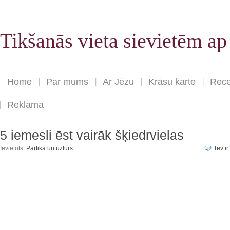
Tikšanās vieta sievietēm a
Home
Par mums
Ar Jēzu
Krāsu karte
Rece
Reklāma
5 iemesli ēst vairāk šķiedrvielas
Ievietots:
Pārtika un uzturs
Tev ir