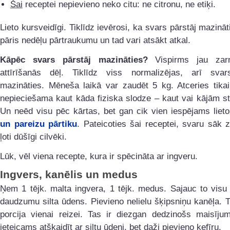
Šai
receptei nepievieno neko citu: ne citronu, ne etiķi.
Lieto kursveidīgi. Tiklīdz ievērosi, ka svars pārstāj mazināti
pāris nedēļu pārtraukumu un tad vari atsākt atkal.
Kāpēc svars pārstāj mazināties?
Vispirms jau zarn
attīrīšanās dēļ. Tiklīdz viss normalizējas, arī svar
mazināties. Mēneša laikā var zaudēt 5 kg. Atceries tikai
nepieciešama kaut kāda fiziska slodze – kaut vai kājām s
Un neēd visu pēc kārtas, bet gan cik vien iespējams liet
un pareizu pārtiku
. Pateicoties šai receptei, svaru sāk 
ļoti dūšīgi cilvēki.
Lūk, vēl viena recepte, kura ir spēcināta ar ingveru.
Ingvers, kanēlis un medus
Ņem 1 tējk. malta ingvera, 1 tējk. medus. Sajauc to visu 
daudzumu silta ūdens. Pievieno nelielu šķipsniņu kanēļa. T
porcija vienai reizei. Tas ir diezgan dedzinošs maisīju
ieteicams atšķaidīt ar siltu ūdeni, bet daži pievieno kefīru.