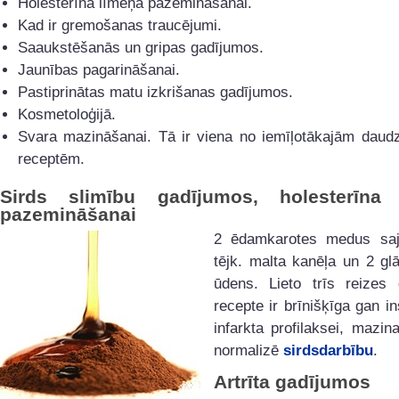
Holesterīna līmeņa pazemināšanai.
Kad ir gremošanas traucējumi.
Saaukstēšanās un gripas gadījumos.
Jaunības pagarināšanai.
Pastiprinātas matu izkrišanas gadījumos.
Kosmetoloģijā.
Svara mazināšanai. Tā ir viena no iemīļotākajām daudz
receptēm.
Sirds slimību gadījumos, holesterīna 
pazemināšanai
2 ēdamkarotes medus saj
tējk. malta kanēļa un 2 gl
ūdens. Lieto trīs reizes 
recepte ir brīnišķīga gan in
infarkta profilaksei, mazin
normalizē
sirdsdarbību
.
Artrīta gadījumos