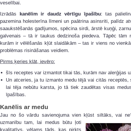
veselībai.
Izrādās
kanēlim ir daudz vērtīgu īpašību
: tas palieli
pazemina holesterīna līmeni un paātrina asinsriti, palīdz at
saaukstēšanās gadījumos, spēcina sirdi, ārstē kuņģi, zarnu
galvenais – tā ir taukus dedzinoša piedeva. Tāpēc tām
kurām ir vēlēšanās kļūt slaidākām – tas ir viens no vienk
problēmas risināšanas veidiem.
Pirms ķeries klāt, ievēro:
šīs receptes var izmantot tikai tās, kurām nav alerģijas 
Un atceries, ja tu izmanto medu tējā vai citās receptēs,
lai tēja nebūtu karsta, jo tā tiek zaudētas visas medu
īpašības.
Kanēlis ar medu
Jau no šo vārdu savienojuma vien kļūst siltāks, vai ne
uzmanību tam, lai medus
būtu ļoti
kvalitatīvs, vēlams tāds, kas pirkts