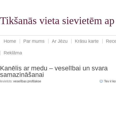
Tikšanās vieta sievietēm a
Home
Par mums
Ar Jēzu
Krāsu karte
Rece
Reklāma
Kanēlis ar medu – veselībai un svara
samazināšanai
Ievietots:
veselības profilakse
Tev ir ko