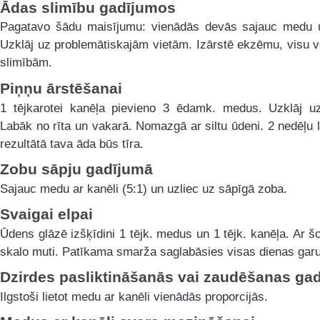
Ādas slimību gadījumos
Pagatavo šādu maisījumu: vienādās devās sajauc medu u
Uzklāj uz problemātiskajām vietām. Izārstē ekzēmu, visu 
slimībām.
Piņņu ārstēšanai
1 tējkarotei kanēļa pievieno 3 ēdamk. medus. Uzklāj u
Labāk no rīta un vakarā. Nomazgā ar siltu ūdeni. 2 nedēļu 
rezultātā tava āda būs tīra.
Zobu sāpju gadījumā
Sajauc medu ar kanēli (5:1) un uzliec uz sāpīgā zoba.
Svaigai elpai
Ūdens glāzē izšķīdini 1 tējk. medus un 1 tējk. kanēļa. Ar 
skalo muti. Patīkama smarža saglabāsies visas dienas gar
Dzirdes pasliktināšanās vai zaudēšanas ga
Ilgstoši lietot medu ar kanēli vienādās proporcijās.