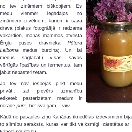
no tev zināmiem biškopjiem. Es
medu vienmēr iegādājos no
zināmiem cilvēkiem, kuriem ir sava
drava (blakus fotogrāfijā ir redzama
vakardien, manas mammas atvestā
Ērgļu puses dravnieka
Pētera
Leiboma
medus burciņa). Un, lai
medus saglabātu visas savas
vērtīgās īpašības un fermentus, tam
jābūt nepasterizētam.
Ja tev nav iespējas pirkt medu
privāti, tad pievērs uzmanību
etiķetei: pasterizētam medum ir
norāde
pure
, bet svaigam –
raw
.
Kādā no pasaules ziņu Kanādas iknedēļas izdevumiem bija 
to slimību saraksts, kuras var tikt veiksmīgi izārstētas a
kanēļa palīdzību.