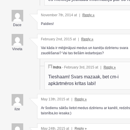
November 7th, 2014 at
|
Reply »
Paldies!
Dace
February 2nd, 2015 at
|
Reply »
Vai kāda ir mēģinājusi medus un kanēļa dzērienu svara
Vineta
zaudēšanai? Vai tas tiešām iedarbojas?
Indra
- February 3rd, 2015 at
|
Reply »
Tieshaam! Svars mazaak, bet cm-i
apkārtmēros krītas labi!
May 13th, 2015 at
|
Reply »
Ar šodienu sākšu lietot medus dzērienu ar kanēli, redzēs
ilze
taisnība,ko iesaka:)
May 24th, 2015 at
|
Reply »