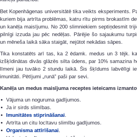
Bet Kopenhāgenas universitātē tika veikts eksperiments. P
kuriem bija artrīta problēmas, katru rītu pirms brokastīm 
un kanēļa maisījumu. No 200 slimniekiem septiņdesmit tri
pilnīgi izzuda jau pēc nedēļas. Pārējie šo sajaukumu turpin
un mēneša laikā sāka staigāt, nejūtot nekādas sāpes.
Tika konstatēts arī tas, ka 2 ēdamk. medus un 3 tējk. ka
izšķīdinātas divās glāzēs silta ūdens, par 10% samazina h
līmeni jau tuvāko 2 stundu laikā. Šis šķīdums labvēlīgi i
imunitāti. Pētījumi „runā” paši par sevi.
Kanēļa un medus maisījuma receptes ieteicams izmanto
Vājuma un noguruma gadījumos.
Ja ir sirds slimības.
Imunitātes stiprināšanai
.
Artrīta un citu locītavu slimību gadījumos.
Organisma attīrīšanai
.