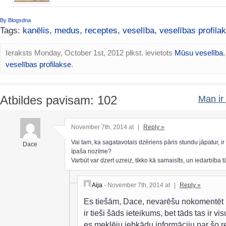
By Blogsdna
Tags:
kanēlis
,
medus
,
receptes
,
veselība
,
veselības profila
Ieraksts Monday, October 1st, 2012 plkst. ievietots
Mūsu veselība
,
veselības profilakse
.
Atbildes pavisam: 102
Man ir 
November 7th, 2014 at
|
Reply »
Vai tam, ka sagatavotais dzēriens pāris stundu jāpatur, i
Dace
īpaša nozīme?
Varbūt var dzert uzreiz, tikko kā samaisīts, un iedarbība 
Aija
- November 7th, 2014 at
|
Reply »
Es tiešām, Dace, nevarēšu nokomentēt
ir tieši šāds ieteikums, bet tāds tas ir vis
es meklēju jebkādu informāciju par šo re