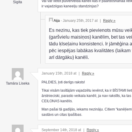
Vai var lietot pulverveida kaneli kas ir paardoshanaa vei
Sigita
ir vajadziigas kaneelju standzinjas?
Aija
- January 25th, 2017 at
|
Reply »
Es nezinu, kas tiek pievienots mūsu vei
(garšvielu maisiņos) kanēlim, bet tas ve
tādu ķīseļainu konsistenci. Ir jāmēģina a
pēc iespējas labākas kvalitātes (laikam 
arī dārgāku) kanēli.
January 15th, 2018 at
|
Reply »
PALDIES, ļoti derīgs raksts!
Tamāra Liseka
Tikai visām lasītājām vajadzētu ievērot, ka ir BĪSTAMI liet
ārstnieciski, parasto veikala kanēli, ja nav rakstīts, ka tas 
CEILONAS kanēlis.
Man pašai tā gadījās, iekams nezināju. Citiem “kanēļiem” 
sastāvs un citas īpašības.
September 14th, 2018 at
|
Reply »