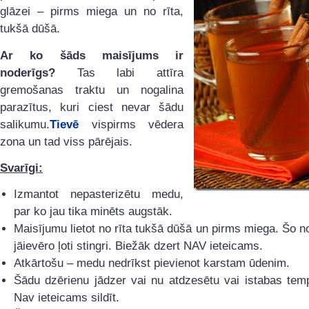
glāzei – pirms miega un no rīta,
tukšā dūšā.
Ar ko šāds maisījums ir
noderīgs?
Tas labi attīra
gremošanas traktu un nogalina
parazītus, kuri ciest nevar šādu
salikumu.
Tievē
vispirms vēdera
zona un tad viss pārējais.
Svarīgi:
Izmantot nepasterizētu medu,
par ko jau tika minēts augstāk.
Maisījumu lietot no rīta tukšā dūšā un pirms miega. Šo 
jāievēro ļoti stingri. Biežāk dzert NAV ieteicams.
Atkārtošu – medu nedrīkst pievienot karstam ūdenim.
Šādu dzērienu jādzer vai nu atdzesētu vai istabas tem
Nav ieteicams sildīt.