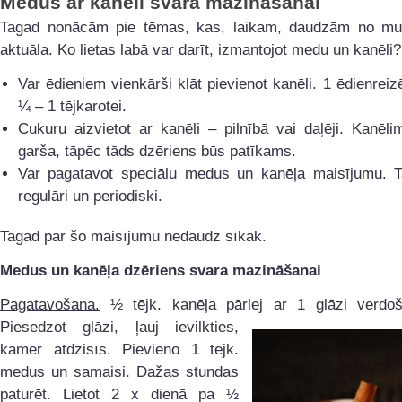
Medus ar kanēli svara mazināšanai
Tagad nonācām pie tēmas, kas, laikam, daudzām no mum
aktuāla. Ko lietas labā var darīt, izmantojot medu un kanēli?
Var ēdieniem vienkārši klāt pievienot kanēli. 1 ēdienreiz
¼ – 1 tējkarotei.
Cukuru aizvietot ar kanēli – pilnībā vai daļēji. Kanēli
garša, tāpēc tāds dzēriens būs patīkams.
Var pagatavot speciālu medus un kanēļa maisījumu. T
regulāri un periodiski.
Tagad par šo maisījumu nedaudz sīkāk.
Medus un kanēļa dzēriens svara mazināšanai
Pagatavošana.
½ tējk. kanēļa pārlej ar 1 glāzi verdo
Piesedzot glāzi, ļauj
ievilkties,
kamēr atdzisīs. Pievieno 1 tējk.
medus un samaisi. Dažas stundas
paturēt. Lietot 2 x dienā pa ½