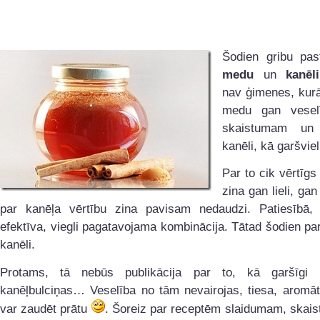
Šodien gribu past
medu
un
kanēli
nav ģimenes, kurā
medu gan veselī
skaistumam un n
kanēli, kā garšviel
Par to cik vērtīgs
zina gan lieli, gan
par kanēļa vērtību zina pavisam nedaudzi. Patiesībā, t
efektīva, viegli pagatavojama kombinācija. Tātad šodien p
kanēli.
Protams, tā nebūs publikācija par to, kā garšīgi 
kanēļbulciņas… Veselība no tām nevairojas, tiesa, aromāt
var zaudēt prātu
. Šoreiz par receptēm slaidumam, skai