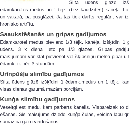
Silta ūdens glāzē izš
ēdamkarotes medus un 1 tējk. (bez kaudzītes) kanēļa. Lie
un vakarā, pa pusglāzei. Ja tas tiek darīts regulāri, var iz
hronisko artrītu.
Saaukstēšanās un gripas gadījumos
Ēdamkarotei medus pievieno 1/3 tējk. kanēļa, izšķīdini 1 g
ūdens. 3 x dienā lieto pa 1/3 glāzes. Gripas gadī
maisījumam var klāt pievienot vēl šķipsniņu melno piparu. 
ēdamk. ik pēc 3 stundām.
Urīnpūšļa slimību gadījumos
Silta ūdens glāzē izšķīdini 1 ēdamk.medus un 1 tējk. kan
visas dienas garumā mazām porcijām.
Kuņģa slimību gadījumos
Veselīgi ēst medu, kam pārbērts kanēlis. Vispareizāk to d
ēšanas. Šis maisījums dziedē kuņģa čūlas, veicina labu g
samazina gāzu veidošanos.