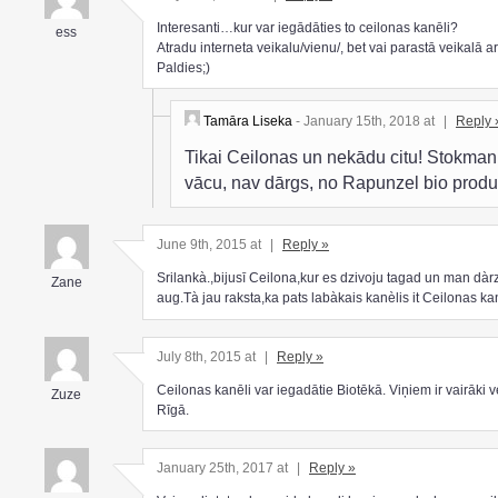
Interesanti…kur var iegādāties to ceilonas kanēli?
ess
Atradu interneta veikalu/vienu/, bet vai parastā veikalā arī
Paldies;)
Tamāra Liseka
- January 15th, 2018 at
|
Reply 
Tikai Ceilonas un nekādu citu! Stokman
vācu, nav dārgs, no Rapunzel bio produ
June 9th, 2015 at
|
Reply »
Srilankà.,bijusī Ceilona,kur es dzivoju tagad un man dàr
Zane
aug.Tà jau raksta,ka pats labàkais kanèlis it Ceilonas kan
July 8th, 2015 at
|
Reply »
Ceilonas kanēli var iegadātie Biotēkā. Viņiem ir vairāki v
Zuze
Rīgā.
January 25th, 2017 at
|
Reply »