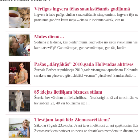
Vērtīgas ingvera tējas saaukstēšanās gadījumā
Ingvers ir labs palīgs cīņā ar saaukstēšanās simptomiem. Ingvera tēja nu
pazīstama gandrīz katrā mājā – citā tā ir iecienīta vairāk, citā m ...
Mātes dienā…
Šodiena ir tā diena, kas pieder mums, kad vēlos no sirds sveikt mūs vi
katru atsevišķi! Gan māmiņas, gan vecmāmiņas, gan tās, kurām ...
Pašas „dārgākās” 2010.gada Holivudas aktrises
Žurnāls Forbes ir publicējis 2010.gada visaugstāk apmaksāto Holivudas
sarakstu un pārsvaru gūst „labākā vecuma” pārstāves! Sandra Bullo ...
85 idejas lietišķam biznesa stilam
Šoreiz bez vārdiem un liekvārdības. Neatkarīgi no tā vai tu esi māte va
tev šobrīd 25, 40 vai 65, ziema aiz l ...
Tievējam kopā līdz Ziemassvētkiem?
Sākot ar šī gada 23.oktobri Ja arī tu esi nolēmusi un arī apņēmusies līdz
Ziemassvētkiem notievēt un nevis ar drastiskām metodēm un diētām, be 