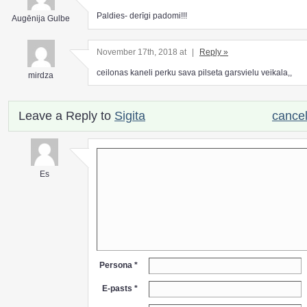
Paldies- derīgi padomi!!!
Augēnija Gulbe
November 17th, 2018 at
|
Reply »
ceilonas kaneli perku sava pilseta garsvielu veikala,,
mirdza
Leave a Reply to
Sigita
cancel
Es
Persona *
E-pasts *