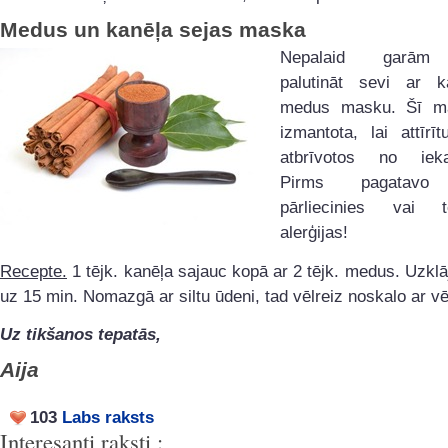
Medus un kanēļa sejas maska
Nepalaid garām 
palutināt sevi ar 
medus masku. Šī mas
izmantota, lai attīrī
atbrīvotos no ieka
Pirms pagatavo m
pārliecinies vai
alerģijas!
Recepte.
1 tējk. kanēļa sajauc kopā ar 2 tējk. medus. Uzklā
uz 15 min. Nomazgā ar siltu ūdeni, tad vēlreiz noskalo ar v
Uz tikšanos tepatās,
Aija
103
Labs raksts
Interesanti raksti :