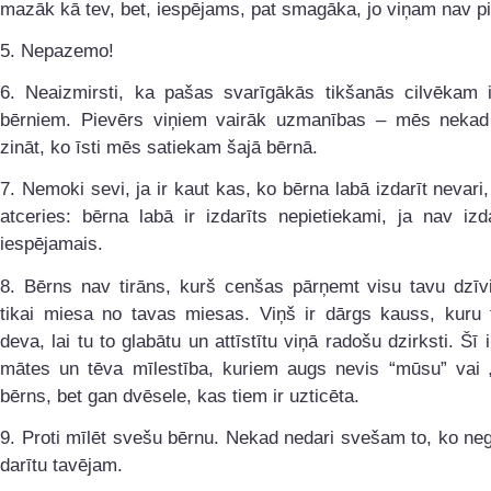
mazāk kā tev, bet, iespējams, pat smagāka, jo viņam nav p
5. Nepazemo!
6. Neaizmirsti, ka pašas svarīgākās tikšanās cilvēkam i
bērniem. Pievērs viņiem vairāk uzmanības – mēs neka
zināt, ko īsti mēs satiekam šajā bērnā.
7. Nemoki sevi, ja ir kaut kas, ko bērna labā izdarīt nevari,
atceries: bērna labā ir izdarīts nepietiekami, ja nav izd
iespējamais.
8. Bērns nav tirāns, kurš cenšas pārņemt visu tavu dzīvi
tikai miesa no tavas miesas. Viņš ir dārgs kauss, kuru 
deva, lai tu to glabātu un attīstītu viņā radošu dzirksti. Šī i
mātes un tēva mīlestība, kuriem augs nevis “mūsu” vai „
bērns, bet gan dvēsele, kas tiem ir uzticēta.
9. Proti mīlēt svešu bērnu. Nekad nedari svešam to, ko negr
darītu tavējam.