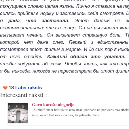
тянущиеся словно целая жизнь. Лично я ставила на пау
силясь прийти в норму и заставить себя смотреть 
я рада, что заставила.
Этот фильм не вы
сентиментальных слез в конце. Он не вызывает жал
вызывает печали. Он вызывает страшную боль. Т
которой нет даже слез. Первый и единственны
посмотрела этот фильм в марте. И до сих пор я ника
от него отойти.
Каждый обязан это увидеть.
чтобы подумать об этом. Чтобы знать, как это стр
я бы никогда, никогда не пересмотрела бы этот фильм
18
Labs raksts
Interesanti raksti :
Garo karošu alegorija
Šī multfilma ir balstīta uz seno stāstu par badu un par viens otra atbal
mūs, ka tad, kad mēs cīnāmies, lai pabarotu tikai s ...