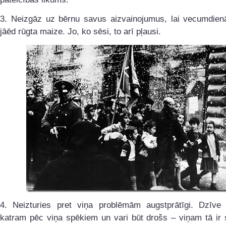
3. Neizgāz uz bērnu savus aizvainojumus, lai vecumdien
jāēd rūgta maize. Jo, ko sēsi, to arī pļausi.
4. Neizturies pret viņa problēmām augstprātīgi. Dzīve 
katram pēc viņa spēkiem un vari būt drošs – viņam tā ir