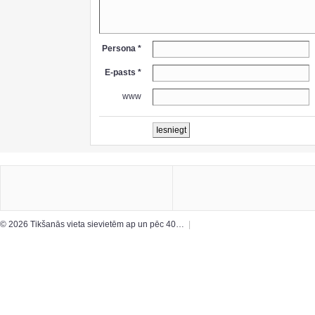
Persona *
E-pasts *
www
© 2026 Tikšanās vieta sievietēm ap un pēc 40…
|