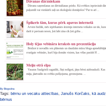
Dāvanas dārzniekam
Dāvanu saņemšanas un dāvināšanas prieks. Kā svētkos iepriecināt dār
puķumīli vai vienkārši zaļi un ekoloģiski domājošos? Par to arī ...
Špikeris tām, kuras pērk apavus internetā
Arvien biežāk, mēs iepērkamies ārzemju interneta veikalos un tās, kur
darīt ir pavisam nesen, ļoti labi zina cik ļoti griba ...
Holy tējas vebināra ieraksts un prezentācija
Beidzot ir novadīts sen plānotais un daudzām mūsu bloga apmeklētājā
svarīgais vebinārs, kurš bija domāts visiem, kas vēlas pasūtīt H ...
Meiju otrā elpa
Vasaras Saulgrieži sagaidīti, Jāņi nolīgoti, jāņu bērni aizbraukuši. Kas 
māja, jāatvadās no svētku pušķojuma, greznojuma. ...
By Blogsdna
Tags:
bērnu un vecaku attiecības
,
Janušs Korčaks
,
kā audz
bērnus