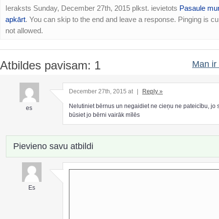
Ieraksts Sunday, December 27th, 2015 plkst. ievietots
Pasaule m
apkārt
. You can skip to the end and leave a response. Pinging is cu
not allowed.
Atbildes pavisam: 1
Man ir 
December 27th, 2015 at
|
Reply »
Nelutiniet bērnus un negaidiet ne cieņu ne pateicību, jo s
es
būsiet jo bērni vairāk mīlēs
Pievieno savu atbildi
Es