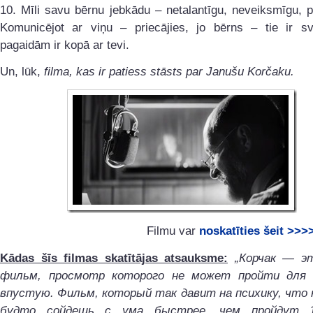
10. Mīli savu bērnu jebkādu – netalantīgu, neveiksmīgu, 
Komunicējot ar viņu – priecājies, jo bērns – tie ir svē
pagaidām ir kopā ar tevi.
Un, lūk,
filma, kas ir patiess stāsts par Janušu Korčaku.
Filmu var
noskatīties šeit >>>
Kādas šīs filmas skatītājas atsauksme:
„Корчак — э
фильм, просмотр которого не может пройти для 
впустую. Фильм, который так давит на психику, что
будто сойдешь с ума быстрее, чем пройдут 1