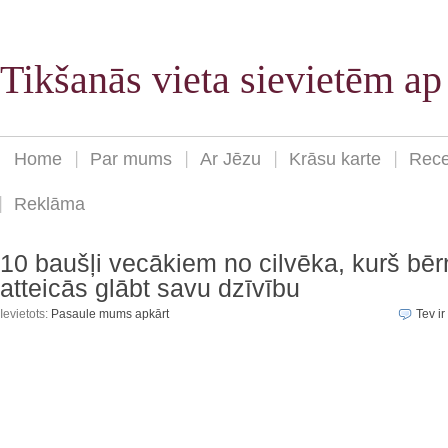
Tikšanās vieta sievietēm a
Home
Par mums
Ar Jēzu
Krāsu karte
Rece
Reklāma
10 baušļi vecākiem no cilvēka, kurš bēr
atteicās glābt savu dzīvību
Ievietots:
Pasaule mums apkārt
Tev ir