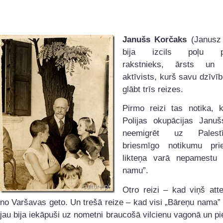
Janušs Korčaks
(Janusz 
bija izcils poļu pe
rakstnieks, ārsts un s
aktīvists, kurš savu dzīvīb
glābt trīs reizes.
Pirmo reizi tas notika, 
Polijas okupācijas Janu
neemigrēt uz Palest
briesmīgo notikumu pri
likteņa varā nepamestu
namu”.
Otro reizi – kad viņš att
no Varšavas geto. Un trešā reize – kad visi „Bāreņu nama” 
jau bija iekāpuši uz nometni braucošā vilcienu vagonā un p