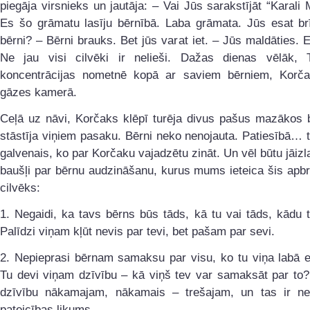
piegāja virsnieks un jautāja: – Vai Jūs sarakstījāt “Karali
Es šo grāmatu lasīju bērnībā. Laba grāmata. Jūs esat br
bērni? – Bērni brauks. Bet jūs varat iet. – Jūs maldāties. 
Ne jau visi cilvēki ir nelieši. Dažas dienas vēlāk, T
koncentrācijas nometnē kopā ar saviem bērniem, Korča
gāzes kamerā.
Ceļā uz nāvi, Korčaks klēpī turēja divus pašus mazākos 
stāstīja viņiem pasaku. Bērni neko nenojauta. Patiesībā… t
galvenais, ko par Korčaku vajadzētu zināt. Un vēl būtu jāizl
baušļi par bērnu audzināšanu, kurus mums ieteica šis apb
cilvēks:
1. Negaidi, ka tavs bērns būs tāds, kā tu vai tāds, kādu t
Palīdzi viņam kļūt nevis par tevi, bet pašam par sevi.
2. Nepieprasi bērnam samaksu par visu, ko tu viņa labā es
Tu devi viņam dzīvību – kā viņš tev var samaksāt par to?
dzīvību nākamajam, nākamais – trešajam, un tas ir n
pateicības likums.