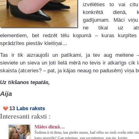
izvēlēties to vai cit
konkrētā dienā, k
gadījumam. Māci viņu 
ne tikai uz atse
elementiem, bet redzēt tēlu kopumā – kuras kurpīte
sprādzītes piestāv kleitiņai…
Tas ir tik aizraujoši un patīkami, ja tev aug meitene
sieviete un sieva un ļoti lielā mērā no tevis ir atkarīgs cik 
skaista (atceries? – pat, ja kājas neaug no padusēm) viņa b
Uz tikšanos tepatās,
Aija
13
Labs raksts
Interesanti raksti :
Mātes dienā…
Šodiena ir tā diena, kas pieder mums, kad vēlos no sirds sveikt mūs vi
katru atsevišķi! Gan māmiņas, gan vecmāmiņas, gan tās, kurām ...