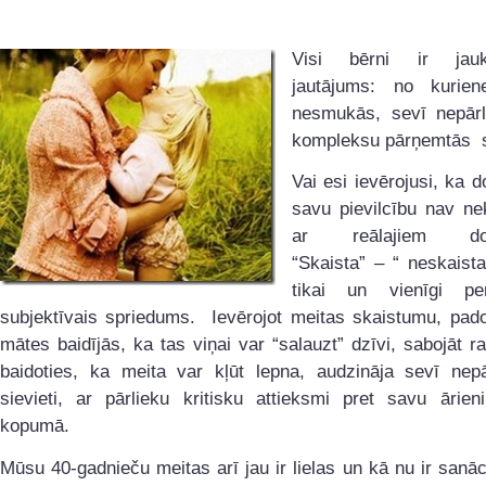
Visi bērni ir jauk
jautājums: no kurie
nesmukās, sevī nepārli
kompleksu pārņemtās s
Vai esi ievērojusi, ka
savu pievilcību nav ne
ar reālajiem do
“Skaista” – “ neskaista
tikai un vienīgi per
subjektīvais spriedums. Ievērojot meitas skaistumu, pado
mātes baidījās, ka tas viņai var “salauzt” dzīvi, sabojāt r
baidoties, ka meita var kļūt lepna, audzināja sevī nepār
sievieti, ar pārlieku kritisku attieksmi pret savu ārien
kopumā.
Mūsu 40-gadnieču meitas arī jau ir lielas un kā nu ir sanāc