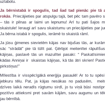
uzlabotu.
Ja bērnistabā ir spogulis, tad šad tad pienāc pie tā 
rokās.
Priecājieties par atspulgu tajā, bet pēc tam pavēro 
– tās ir pilnas ar laimi un lepnumu! Arī tu pati šajos m
skaistule! Ieraugi arī savu skaistumu un priecājieties par 
Ja bērna istabā ir spogulis, ierāmē to skaistā rāmī.
Ja jūsu ģimenes sievietēm kājas nav bijušas tās, ar kurām
sāc “strādāt” pie tā tūlīt pat. Ģērbjot meitenītei rāpulīšus
kājiņas, paslavē tās un mazulītei pasaki: “ Paskatīsimie
kādas Anniņai ir skaistas kājiņas, kā tās ātri skrien! Pasti
pirkstiņus!”
Mīlestība ir visspēcīgākā enerģija pasaulē! Ar to tu spēs
jebkuru tēlu. Pat, ja kājas nesākas no padusēm, meite
dzīves laikā neradīs rūgtumu sirdī, jo tu viņā būsi nostipr
pozitīvo attieksmi pret savām kājām, savu augumu un tē
jau bērnībā.