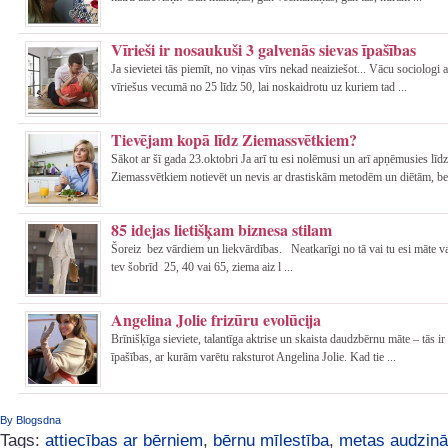
Vīrieši ir nosaukuši 3 galvenās sievas īpašības
Ja sievietei tās piemīt, no viņas vīrs nekad neaiziešot... Vācu sociologi 
vīriešus vecumā no 25 līdz 50, lai noskaidrotu uz kuriem tad ...
Tievējam kopā līdz Ziemassvētkiem?
Sākot ar šī gada 23.oktobri Ja arī tu esi nolēmusi un arī apņēmusies līdz
Ziemassvētkiem notievēt un nevis ar drastiskām metodēm un diētām, be 
85 idejas lietišķam biznesa stilam
Šoreiz bez vārdiem un liekvārdības. Neatkarīgi no tā vai tu esi māte va
tev šobrīd 25, 40 vai 65, ziema aiz l ...
Angelina Jolie frizūru evolūcija
Brīnišķīga sieviete, talantīga aktrise un skaista daudzbērnu māte – tās ir 
īpašības, ar kurām varētu raksturot Angelina Jolie. Kad tie ...
By Blogsdna
Tags:
attiecības ar bērniem
,
bērnu mīlestība
,
metas audzin