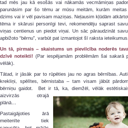
tad mēs jau kā esošās vai nākamās vecmāmiņas pado
parunāsim par šo tēmu ar mūsu meitām, kurām meitas 
dzims vai ir vēl pavisam maziņas. Neļausim kļūdām atkārtot
tēma ir skārusi personīgi tevi, rekomendēju saprast sa
viņas centienus un piedot viņai. Un sāc pāraudzināt savu
apbižoto “bērnu”, varbūt pat izmantojot šī raksta ieteikumus
Un tā, pirmais – skaistums un pievilcība noderēs tav
dzīvē noteikti!
(Par iespējamām problēmām šai sakarā 
vēlāk).
Tātad, ir jāsāk par to rūpēties jau no agras bērnības. Auti
krekliņi, spēlītes, bērnistaba – tam visam jābūt pārdo
bērniņu gaidot. Bet ir tā, ka, diemžēl, vēlāk estētiskais
aizvirzās
otrajā
plānā…
Pastaigājoties ārā
meitenīte tiek
sapucēta, bet mājās