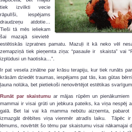
tiek izvilkti vecie
rāpulīši, iespējams
draudzeņu atdotie…
Tieši tā mēs ieliekam
šai mazajā sievietē
estētiskās izpratnes pamatu. Mazuļi it kā neko vēl nesa
zemapziņā tiek pieņemta ziņa: “pasaule ir skaista” vai “
izplūdusi un haotiska…”.
Ir pat vesela zinātne par krāsu terapiju, kur tiek runāts par
krāsām dziedēt traumas, iespējams pat tās, kas gūtas bērn
ļauna nolūka, bet pietiekoši nenovērtējot estētikas svarīgum
Runāt par skaistumu
ar mājas rūpēm un pienākumiem 
mammai ir visai grūti un jebkura pateiks, ka viņa nespēj ar
galā. Bet lai vai kā mamma nebūtu aizņemta, pabarot
izmazgāt drēbītes viņa vienmēr atradīs laiku. Tāpēc ir
lēmums, novērtēt šo tēmu par skaistumu visai nākamajai d