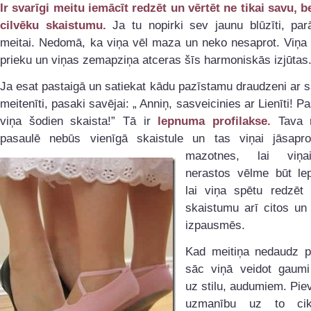
Ir svarīgi meitu iemācīt redzēt un vērtēt ne tikai savu, be
cilvēku skaistumu.
Ja tu nopirki sev jaunu blūzīti, par
meitai. Nedomā, ka viņa vēl maza un neko nesaprot. Viņa 
prieku un viņas zemapziņa atceras šīs harmoniskās izjūtas
Ja esat pastaigā un satiekat kādu pazīstamu draudzeni ar
meitenīti, pasaki savējai: „ Anniņ, sasveicinies ar Lienīti! P
viņa šodien skaista!” Tā ir
lepnuma profilakse.
Tava m
pasaulē nebūs vienīgā skaistule un tas viņai
jāsapr
mazotnes, lai viņ
nerastos vēlme būt lep
lai viņa spētu redzēt 
skaistumu arī citos un
izpausmēs.
Kad meitiņa nedaudz p
sāc viņā veidot gaumi 
uz stilu, audumiem. Pie
uzmanību uz to cik