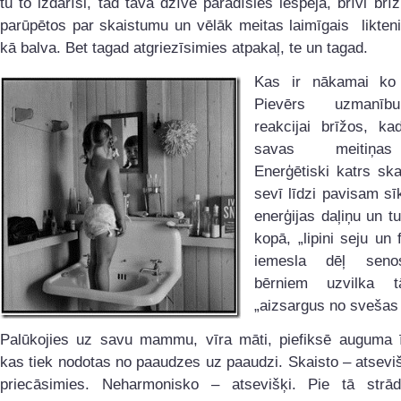
tu to izdarīsi, tad tavā dzīvē parādīsies iespēja, brīvi brīž
parūpētos par skaistumu un vēlāk meitas laimīgais likten
kā balva. Bet tagad atgriezīsimies atpakaļ, te un tagad.
Kas ir nākamai ko 
Pievērs uzmanīb
reakcijai brīžos, ka
savas meitiņa
Enerģētiski katrs sk
sevī līdzi pavisam sīk
enerģijas daļiņu un tu
kopā, „lipini seju un 
iemesla dēļ seno
bērniem uzvilka 
„aizsargus no svešas 
Palūkojies uz savu mammu, vīra māti, piefiksē auguma ī
kas tiek nodotas no paaudzes uz paaudzi. Skaisto – atseviš
priecāsimies. Neharmonisko – atsevišķi. Pie tā strād