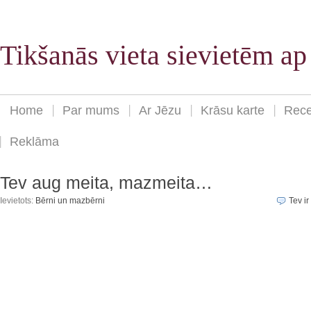
Tikšanās vieta sievietēm a
Home
Par mums
Ar Jēzu
Krāsu karte
Rece
Reklāma
Tev aug meita, mazmeita…
Ievietots:
Bērni un mazbērni
Tev ir