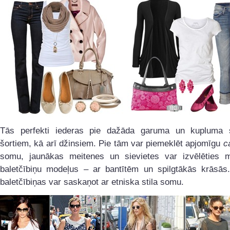
Tās perfekti iederas pie dažāda garuma un kupluma 
šortiem, kā arī džinsiem. Pie tām var piemeklēt apjomīgu
c
somu, jaunākas meitenes un sievietes var izvēlēties m
baletčībiņu modeļus – ar bantītēm un spilgtākās krāsās. 
baletčībiņas var saskaņot ar etniska stila somu.