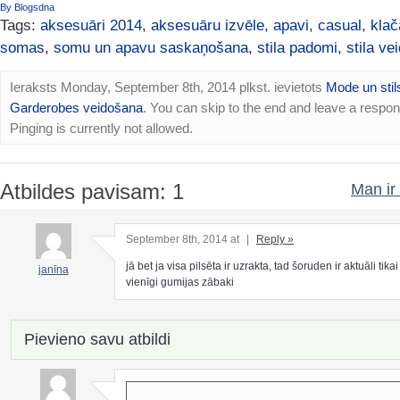
By Blogsdna
Tags:
aksesuāri 2014
,
aksesuāru izvēle
,
apavi
,
casual
,
kla
somas
,
somu un apavu saskaņošana
,
stila padomi
,
stila ve
Ieraksts Monday, September 8th, 2014 plkst. ievietots
Mode un stil
Garderobes veidošana
. You can skip to the end and leave a respo
Pinging is currently not allowed.
Atbildes pavisam: 1
Man ir 
September 8th, 2014 at
|
Reply »
jā bet ja visa pilsēta ir uzrakta, tad šoruden ir aktuāli tika
janīna
vienīgi gumijas zābaki
Pievieno savu atbildi