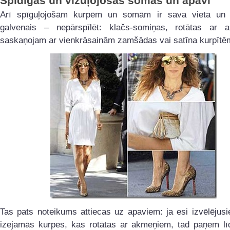
Spīdīgas un vizuļojošas somas un apavi
Arī spīguļojošām kurpēm un somām ir sava vieta un 
galvenais – nepārspīlēt: klačs-somiņas, rotātas ar 
saskaņojam ar vienkrāsainām zamšādas vai satīna kurpītē
Tas pats noteikums attiecas uz apaviem: ja esi izvēlējus
izejamās kurpes, kas rotātas ar akmeņiem, tad paņem lī