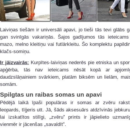
Laiviņas tiešām ir universāli apavi, jo tieši tās tevi glābs g
gan svinīgās vakariņās. Šajos gadījumos tās ieteicams
mazo, melno kleitiņu vai futlārkleitu. Šo komplektu papildin
klačs-somiņu.
Ir jāizvairās:
Kurpītes-laiviņas nederēs pie etniska un sport
apģērba, tās nav ieteicams nēsāt kopā ar apjomī
daudzslāņainiem svārkiem, platām biksēm un lielām, mai
somām.
Spilgtas un raibas somas un apavi
Pēdējā laikā īpaši populāras ir somas ar zvēru rakst
leopards, tīģeris utt. Jā, šāds aksesuārs atdzīvinās jebkuru 
lai izskatītos stilīgi, „zvēru” prints ir jāpielieto uzman
vienmēr ir jācenšas „savaldīt”.