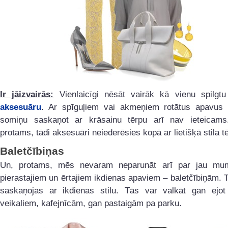
Ir jāizvairās:
Vienlaicīgi nēsāt vairāk kā vienu spilgtu
aksesuāru
. Ar spīguļiem vai akmeņiem rotātus apavus 
somiņu saskaņot ar krāsainu tērpu arī nav ieteicam
protams, tādi aksesuāri neiederēsies kopā ar lietišķā stila t
Baletčībiņas
Un, protams, mēs nevaram neparunāt arī par jau mu
pierastajiem un ērtajiem ikdienas apaviem – baletčībiņām. Tā
saskaņojas ar ikdienas stilu. Tās var valkāt gan ejot
veikaliem, kafejnīcām, gan pastaigām pa parku.