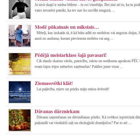
Ja tavā skapī ir melna bītlene – tu esi vinnētāja. Bet zini arī to, ka tu pr
vairs nevarēsi pateikt, ka tev nav ko uzvilkt mugurā, ...
Modē pūkainais un mīkstais…
Mēteļi, kas izskatās tā, it kā būtu adīti no mohēras vai angoras dzijas, b
austi no auduma, kuram pievienota mohēra vai ang ...
Pēdējā meistarklase šajā pavasarī!
Cik daudz skaistu vārdu, pateicību, stāstu un notikumu aprakstu PĒC 
esam šajos trijos mēnešos saņēmušas! Paldies jums visas ...
Ziemassvētki klāt!
Lai paļāvība, miers un prieks mājo mūsu dvēselē!
Dāvanas dārzniekam
Dāvanu saņemšanas un dāvināšanas prieks. Kā svētkos iepriecināt dār
puķumīli vai vienkārši zaļi un ekoloģiski domājošos? Par to arī ...