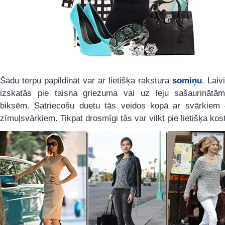
Šādu tērpu papildināt var ar lietišķa rakstura
somiņu
. Laiv
izskatās pie taisna griezuma vai uz leju sašaurinātā
biksēm. Satriecošu duetu tās veidos kopā ar svārkiem –
zīmuļsvārkiem. Tikpat drosmīgi tās var vilkt pie lietišķa kos