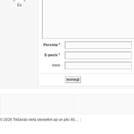
Es
Persona *
E-pasts *
www
© 2026 Tikšanās vieta sievietēm ap un pēc 40…
|