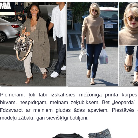
Piemēram, ļoti labi izskatīsies mežonīgā printa kurpe
blīvām, nespīdīgām, melnām zeķubiksēm. Bet „leoparda”
līdzsvarot ar melniem gludas ādas apaviem. Piestāvēs 
modeļu zābaki, gan sievišķīgi botiljoni.