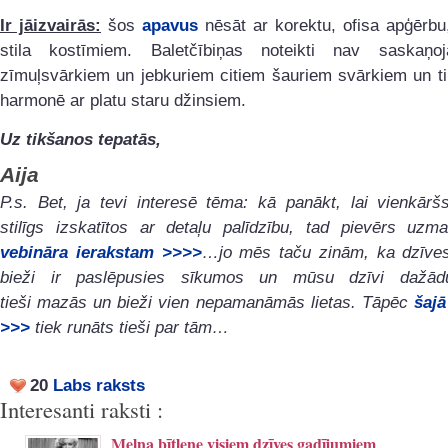
Ir jāizvairās:
šos
apavus
nēsāt ar korektu, ofisa apģērbu
stila kostīmiem. Baletčībiņas noteikti nav saskaņ
zīmuļsvārkiem un jebkuriem citiem šauriem svārkiem un tik
harmonē ar platu staru džinsiem.
Uz tikšanos tepatās,
Aija
P.s. Bet, ja tevi interesē tēma: kā panākt, lai vienkārš
stilīgs izskatītos ar detaļu palīdzību, tad pievērs uz
vebināra ierakstam >>>>
…jo mēs taču zinām, ka dzīves 
bieži ir paslēpusies sīkumos un mūsu dzīvi dažād
tieši mazās un bieži vien nepamanāmās lietas. Tāpēc
šajā
>>>
tiek runāts tieši par tām…
20
Labs raksts
Interesanti raksti :
Melna bītlene visiem dzīves gadījumiem