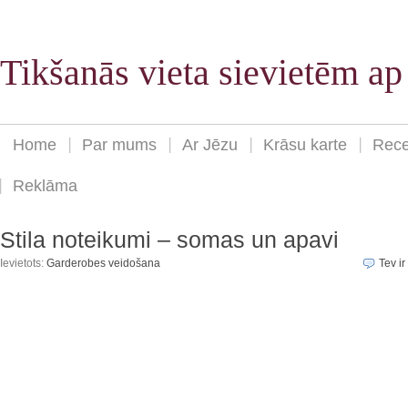
Tikšanās vieta sievietēm a
Home
Par mums
Ar Jēzu
Krāsu karte
Rece
Reklāma
Stila noteikumi – somas un apavi
Ievietots:
Garderobes veidošana
Tev ir