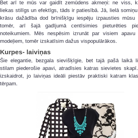
Bet arī te mūs var gaidīt zemūdens akmeņi: ne viss,
liekas stilīgs un efektīgs, tāds ir patiesībā. Jā, lielā somiņ
krāsu dažādība dod brīnišķīgu iespēju izpausties mūsu fa
tomēr, arī šajā gadījumā centīsimies pieturēties p
noteikumiem. Mēs nespēsim izrunāt par visiem apav
modeļiem, tomēr izskatīsim dažus vispopulārākos.
Kurpes- laiviņas
Šie elegantie, bezgala sievišķīgie, bet tajā pašā laikā l
stilam piederošie apavi, atradīsies katras sievietes skapī.
izskaidrot, jo laiviņas ideāli piestāv praktiski katram klas
tērpam.