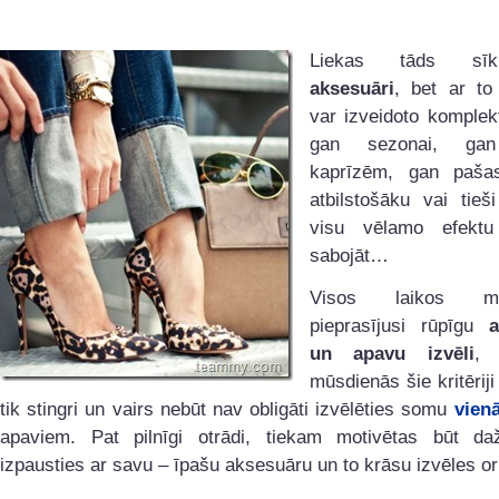
Liekas tāds sī
aksesuāri
, bet ar to
var izveidoto komplek
gan sezonai, ga
kaprīzēm, gan paša
atbilstošāku vai tieš
visu vēlamo efektu
sabojāt…
Visos laikos m
pieprasījusi rūpīgu
a
un apavu izvēli
, 
mūsdienās šie kritēriji
tik stingri un vairs nebūt nav obligāti izvēlēties somu
vien
apaviem. Pat pilnīgi otrādi, tiekam motivētas būt d
izpausties ar savu – īpašu aksesuāru un to krāsu izvēles oriģ