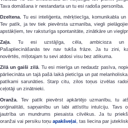
Tava domāšana ir nestandarta un tu esi radoša personība.
Dzeltena.
Tu esi inteliģenta, mērķtiecīga, komunikabla un
Tev patīk, ja tev tiek pievērsta uzmanība, viegli pielāgoji
apstākļiem, tev raksturīga spontanitāte, zinātkāre un vieglpr
Zaļa.
Tu esi uzstājīga, cēla, ambicioza un p
Pašapliecināšanās tev nav tukša frāze. Ja tu zini, k
novērtēs, mīļotajam tu sevi atdosi visu bez atlikuma.
Zilā un gaiši zilā
. Tu esi mierīga un nedaudz pasīva, nopi
pārliecināta un tajā pašā laikā pieticīga un pat melanholiska.
patīkami sarunāties. Starp citu, zilos toņus izvēlas radoš
ceļotāji un zinātnieki.
Oranža.
Tev patīk pievērst apkārtējo uzmanību, tu atš
oriģinalitāti, sapņainību un labi attīstītu intuīciju. Tavs 
jautrība un mundrums piesaista cilvēkus. Ja tu priek
oranžai vai persiku toņu
apakšveļai
,
tas liecina par jutekli