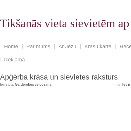
Tikšanās vieta sievietēm a
Home
Par mums
Ar Jēzu
Krāsu karte
Rece
Reklāma
Apģērba krāsa un sievietes raksturs
Ievietots:
Garderobes veidošana
Tev ir