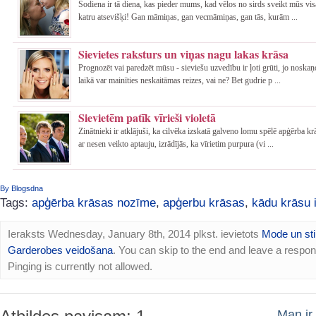
Šodiena ir tā diena, kas pieder mums, kad vēlos no sirds sveikt mūs vi
katru atsevišķi! Gan māmiņas, gan vecmāmiņas, gan tās, kurām ...
Sievietes raksturs un viņas nagu lakas krāsa
Prognozēt vai paredzēt mūsu - sieviešu uzvedību ir ļoti grūti, jo noska
laikā var mainīties neskaitāmas reizes, vai ne? Bet gudrie p ...
Sievietēm patīk vīrieši violetā
Zinātnieki ir atklājuši, ka cilvēka izskatā galveno lomu spēlē apģērba k
ar nesen veikto aptauju, izrādījās, ka vīrietim purpura (vi ...
By Blogsdna
Tags:
apģērba krāsas nozīme
,
apģerbu krāsas
,
kādu krāsu i
Ieraksts Wednesday, January 8th, 2014 plkst. ievietots
Mode un sti
Garderobes veidošana
. You can skip to the end and leave a respo
Pinging is currently not allowed.
Man ir 