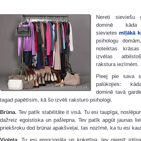
Nereti sieviešu 
dominē kāda
sievietes
mīļākā k
psihologu domām,
noteiktas krāsa
izvēlas atbilst
rakstura iezīmēm.
Pieej pie sava 
palūkojies: kā
dominē tavā gard
tagad papētīsim, kā šo izvēli raksturo psihologi.
Brūna.
Tev patīk stabilitāte it visā. Tu esi taupīga, noslēpu
dažreiz egoistiska un pašlepna. Tev patīk apgūt jaunas lie
priekšroku dod brūnai apakšveļai, tas nozīmē, ka tu esi kaut
Violeta.
Tu esi emocionāla un koķetīga, tev piemīt jūtīga