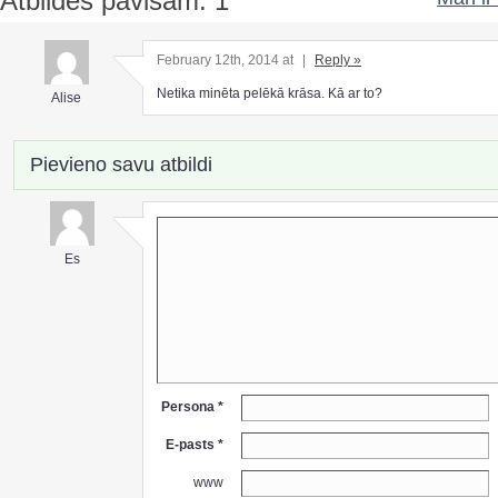
Atbildes pavisam: 1
February 12th, 2014 at
|
Reply »
Netika minēta pelēkā krāsa. Kā ar to?
Alise
Pievieno savu atbildi
Es
Persona *
E-pasts *
www