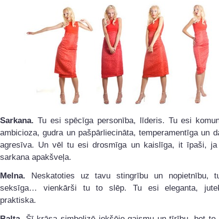
Sarkana.
Tu esi spēcīga personība, līderis. Tu esi komun
ambicioza, gudra un pašpārliecināta, temperamentīga un d
agresīva. Un vēl tu esi drosmīga un kaislīga, it īpaši, ja
sarkana apakšveļa.
Melna.
Neskatoties uz tavu stingrību un nopietnību, tu
seksīga… vienkārši tu to slēp. Tu esi eleganta, jute
praktiska.
Balta.
Šī krāsa simbolizē iekšējo gaismu un tīrību, bet to 