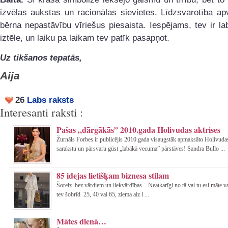
izvēlas aukstas un racionālas sievietes. Līdzsvarotība ap
bērna nepastāvību vīriešus piesaista. Iespējams, tev ir labi
iztēle, un laiku pa laikam tev patīk pasapņot.
Uz tikšanos tepatās,
Aija
26
Labs raksts
Interesanti raksti :
Pašas „dārgākās” 2010.gada Holivudas aktrises
Žurnāls Forbes ir publicējis 2010.gada visaugstāk apmaksāto Holivudas
sarakstu un pārsvaru gūst „labākā vecuma” pārstāves! Sandra Bullo ...
85 idejas lietišķam biznesa stilam
Šoreiz bez vārdiem un liekvārdības. Neatkarīgi no tā vai tu esi māte va
tev šobrīd 25, 40 vai 65, ziema aiz l ...
Mātes dienā…