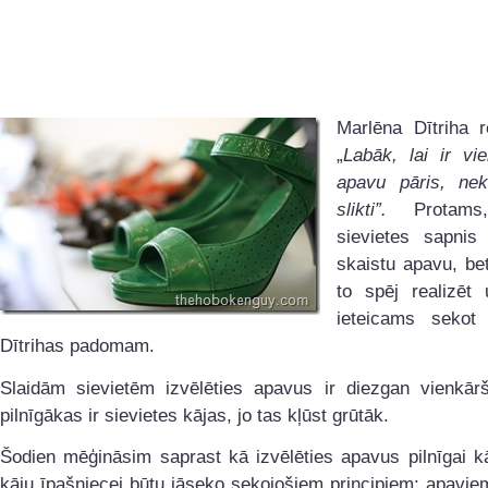
Marlēna Dītriha r
„
Labāk, lai ir vi
apavu pāris, nek
slikti”.
Protams,
sievietes sapnis
skaistu apavu, be
to spēj realizēt 
ieteicams sekot
Dītrihas padomam.
Slaidām sievietēm izvēlēties apavus ir diezgan vienkārši
pilnīgākas ir sievietes kājas, jo tas kļūst grūtāk.
Šodien mēģināsim saprast kā izvēlēties apavus pilnīgai k
kāju īpašniecei būtu jāseko sekojošiem principiem: apavie