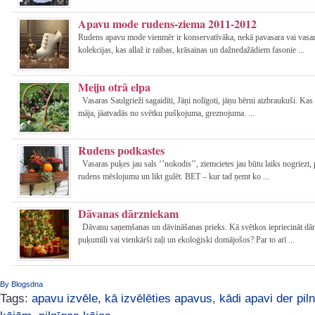
Apavu mode rudens-ziema 2011-2012
Rudens apavu mode vienmēr ir konservatīvāka, nekā pavasara vai vasa
kolekcijas, kas allaž ir raibas, krāsainas un dažnedažādiem fasonie ...
Meiju otrā elpa
Vasaras Saulgrieži sagaidīti, Jāņi nolīgoti, jāņu bērni aizbraukuši. Kas 
māja, jāatvadās no svētku pušķojuma, greznojuma. ...
Rudens podkastes
Vasaras puķes jau sals ‘’nokodis’’, ziemcietes jau būtu laiks nogriezt, 
rudens mēslojumu un likt gulēt. BET – kur tad ņemt ko ...
Dāvanas dārzniekam
Dāvanu saņemšanas un dāvināšanas prieks. Kā svētkos iepriecināt dār
puķumīli vai vienkārši zaļi un ekoloģiski domājošos? Par to arī ...
By Blogsdna
Tags:
apavu izvēle
,
kā izvēlēties apavus
,
kādi apavi der pil