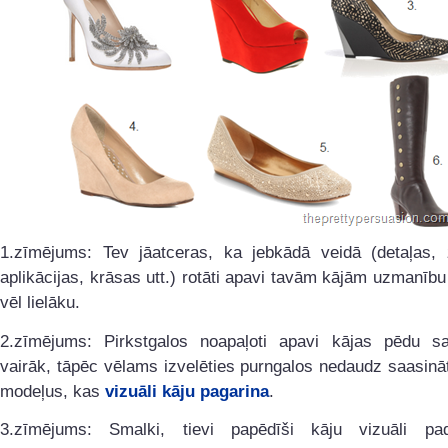
1.zīmējums: Tev jāatceras, ka jebkādā veidā (detaļas, 
aplikācijas, krāsas utt.) rotāti apavi tavām kājām uzmanību
vēl lielāku.
2.zīmējums: Pirkstgalos noapaļoti apavi kājas pēdu sa
vairāk, tāpēc vēlams izvelēties purngalos nedaudz saasin
modeļus, kas
vizuāli kāju pagarina
.
3.zīmējums: Smalki, tievi papēdīši kāju vizuāli pa