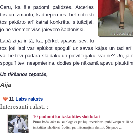
Ceru, ka šie padomi palīdzēs. Atceries
tos un izmanto, kad iepērcies, bet noteikti
tos pakārto arī katrai konkrētai situācijai,
jo ne vienmēr viss jāievēro šabloniski.
Labā ziņa ir tā, ka, pērkot apavus sev, tu
tos ļoti labi var aplūkot spogulī uz savas kājas un tad arī
vai tie tevi padara slaidāku un pievilcīgāku, vai nē? Un, ja
spogulī tevi neapmierina, dodies pie nākamā apavu plauktiņ
Uz tikšanos tepatās,
Aija
11
Labs raksts
Interesanti raksti :
10 padomi kā izskatīties slaidākai
Pirms kāda laika mūsu blogā es jau biju izveidojusi publikāciju ar 10 
izskatīties slaidākai. Šodien par nākamajiem desmit. Šie pado ...