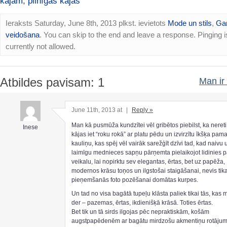
kājām
,
pilnīgas kājas
Ieraksts Saturday, June 8th, 2013 plkst. ievietots
Mode un stils
,
Ga
veidošana
. You can skip to the end and leave a response. Pinging i
currently not allowed.
Atbildes pavisam: 1
Man ir 
June 11th, 2013 at
|
Reply »
Man kā pusmūža kundzītei vēl gribētos piebilst, ka nereti
Inese
kājas iet “roku rokā” ar platu pēdu un izvirzītu īkšķa pam
kauliņu, kas spēj vēl vairāk sarežģīt dzīvi tad, kad naivu 
laimīgu mednieces sapņu pārņemta pielaikojot lidinies 
veikalu, lai nopirktu sev elegantas, ērtas, bet uz papēža,
modernos krāsu toņos un ilgstošai staigāšanai, nevis tika
pieņemšanās foto pozēšanai domātas kurpes.
Un tad no visa bagātā tupeļu klāsta paliek tikai tās, kas 
der – pazemas, ērtas, ikdienišķā krāsā. Toties ērtas.
Bet tik un tā sirds ilgojas pēc nepraktiskām, košām
augstpapēdenēm ar bagātu mirdzošu akmentiņu rotāju