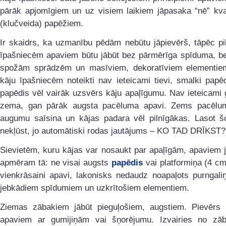
pārāk apjomīgiem un uz visiem laikiem jāpasaka “nē” kva
(klučveida) papēžiem.
Ir skaidrs, ka uzmanību pēdām nebūtu jāpievērš, tāpēc pi
īpašniecēm apaviem būtu jābūt bez pārmērīga spīduma, be
spožām sprādzēm un masīviem, dekoratīviem elementiem
kāju īpašniecēm noteikti nav ieteicami tievi, smalki papē
papēdis vēl vairāk uzsvērs kāju apaļīgumu. Nav ieteicami
zema, gan pārāk augsta pacēluma apavi. Zems pacēlum
augumu saīsina un kājas padara vēl pilnīgākas. Lasot šo
nekļūst, jo automātiski rodas jautājums – KO TAD DRĪKST?
Sievietēm, kuru kājas var nosaukt par apaļīgām, apaviem 
apmēram tā: ne visai augsts
papēdis
vai platformiņa (4 c
vienkrāsaini apavi, lakonisks nedaudz noapaļots purngali
jebkādiem spīdumiem un uzkrītošiem elementiem.
Ziemas zābakiem jābūt pieguļošiem, augstiem. Pievērs
apaviem ar gumijiņām vai šņorējumu. Izvairies no zā