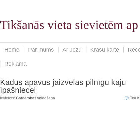
Tikšanās vieta sievietēm a
Home
Par mums
Ar Jēzu
Krāsu karte
Rece
Reklāma
Kādus apavus jāizvēlas pilnīgu kāju
īpašniecei
Ievietots:
Garderobes veidošana
Tev ir