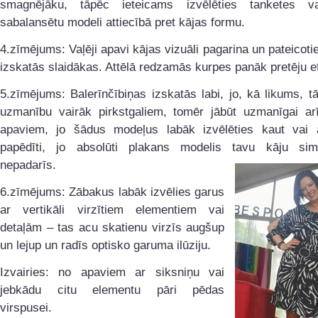
smagnējāku, tāpēc ieteicams izvēlēties tanketes v
sabalansētu modeli attiecībā pret kājas formu.
4.zīmējums: Vaļēji apavi kājas vizuāli pagarina un pateicoti
izskatās slaidākas. Attēlā redzamās kurpes panāk pretēju e
5.zīmējums: Balerīnčībiņas izskatās labi, jo, kā likums, t
uzmanību vairāk pirkstgaliem, tomēr jābūt uzmanīgai ar
apaviem, jo šādus modeļus labāk izvēlēties kaut vai a
papēdīti, jo absolūti plakans modelis tavu kāju sim
nepadarīs.
6.zīmējums: Zābakus labāk izvēlies garus
ar vertikāli virzītiem elementiem vai
detaļām – tas acu skatienu virzīs augšup
un lejup un radīs optisko garuma ilūziju.
Izvairies: no apaviem ar siksniņu vai
jebkādu citu elementu pāri pēdas
virspusei.