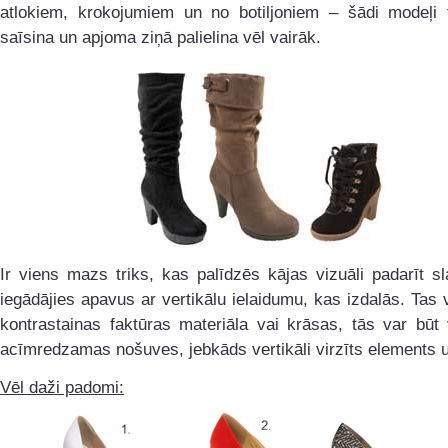
atlokiem, krokojumiem un no botiljoniem – šādi modeļi 
saīsina un apjoma ziņā palielina vēl vairāk.
Ir viens mazs triks, kas palīdzēs kājas vizuāli padarīt s
iegādājies apavus ar vertikālu ielaidumu, kas izdalās. Tas 
kontrastainas faktūras materiāla vai krāsas, tās var būt 
acīmredzamas nošuves, jebkāds vertikāli virzīts elements u
Vēl daži padomi: