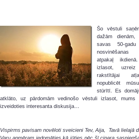
Šo vēstuli saņē
dažām dienām,
savas 50-gadu j
nosvinēšanas a
atpakaļ ikdien
izlasot, uzreiz
rakstītājai at
nopublicēt mūsu
stūrītī. Es domāj
atklāto, uz pārdomām vedinošo vēstuli izlasot, mums 
izveidoties interesanta diskusija…
Vispirms pavisam novēloti sveicieni Tev, Aija, Tavā lielajā d
Varu apmēram iedomāties kā jūties pēc šī cipara sasnieg