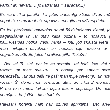
varbūt arī nevaru…, jo katrai tas ir savādāk..:)
Es varu tikai pateikt, ka jutos briesmīgi kādus divus m
nupat tik esmu kaut cik atguvusi enerģiju un dzīvesprieku…
Es ļoti pārdomāti gatavojos savai 50.dzimšanas dienai, j
sagaidīšanai un lai būtu kāda odziņa – to nosaucu
balli.Viesības notika viesu namā – ļoti, ļoti skaistā vietā
man mīļajiem cilvēkiem un neuzaicināju nevienu ar
negribētos būt. Es jutos karaliene pilī…Tiešām!
…Bet vai Tu zini, par ko es domāju…tai brīdī, kad visi s
rozēm, lai mani sveiktu?
Es domāju par savām bērē
neredzēšu. Tur būs tieši tie paši man mīļie cilvēciņi…un notei
rozēm. Šī doma man uzmācās atkal un atkal 2 mēneš
Pirmo reizi mūžā laikam izjutu kas ir depresija. Un nek
domājusi, ka jutīšos tik iztukšota.
Pavisam noteikti man nav dzīves apnikums. Bet arvi