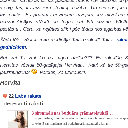
apzinos, ka nekas uz šīs pasaules mums nav apsolīts un g
vienīgi tas, ka aiziesim atpakaļ mūžībā…Un neviens jau n
tas notiks. Es protams nevienam tuvajam sev cilvēkam 
neuzdrošinājos stāstīt un tagad pat īsti nezinu, kāpēc
pastāstu…Ceru, ka nejūties slikti pēc tādas nostaļģiskas vē
Šādu lūk vēstuli man mudināja Tev uzrakstīt Tavs
rakst
gadniekiem
.
Bet vai Tu zini ko es tagad darīšu??? Es rakstīšu 8
Hervitas vēstuli 50-gadīgajai Hervitai… Kaut kā tie 50-ga
jāuzmundrina!
Paldies, ka uzklausīji.
Hervita
22
Labs raksts
Interesanti raksti :
3 sirsniņdienas buduāra grāmatplauktā…
Es jau otrdien, mūsu iknedēļas jaunumu vēstulē visām mūsu sekotājām
tuvojas 3 sirsniņdienas arī buduāra grāmatplauktā . Un n ...