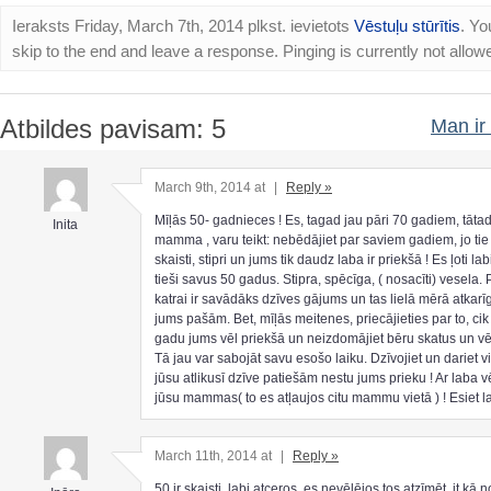
Ieraksts Friday, March 7th, 2014 plkst. ievietots
Vēstuļu stūrītis
. Yo
skip to the end and leave a response. Pinging is currently not allow
Atbildes pavisam: 5
Man ir 
March 9th, 2014 at
|
Reply »
Mīļās 50- gadnieces ! Es, tagad jau pāri 70 gadiem, tāta
Inita
mamma , varu teikt: nebēdājiet par saviem gadiem, jo tie i
skaisti, stipri un jums tik daudz laba ir priekšā ! Es ļoti la
tieši savus 50 gadus. Stipra, spēcīga, ( nosacīti) vesela.
katrai ir savādāks dzīves gājums un tas lielā mērā atkarī
jums pašām. Bet, mīļās meitenes, priecājieties par to, ci
gadu jums vēl priekšā un neizdomājiet bēru skatus un vē
Tā jau var sabojāt savu esošo laiku. Dzīvojiet un dariet vi
jūsu atlikusī dzīve patiešām nestu jums prieku ! Ar laba 
jūsu mammas( to es atļaujos citu mammu vietā ) ! Esiet l
March 11th, 2014 at
|
Reply »
50 ir skaisti, labi atceros, es nevēlējos tos atzīmēt, it kā 