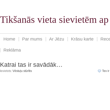
Tikšanās vieta sievietēm a
Home
Par mums
Ar Jēzu
Krāsu karte
Rece
Reklāma
Katrai tas ir savādāk…
Ievietots:
Vēstuļu stūrītis
Tev ir