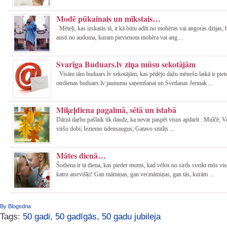
Modē pūkainais un mīkstais…
Mēteļi, kas izskatās tā, it kā būtu adīti no mohēras vai angoras dzijas, b
austi no auduma, kuram pievienota mohēra vai ang ...
Svarīga Buduars.lv ziņa mūsu sekotājām
Visām tām buduars.lv sekotājām, kas pēdējo dažu mēnešu laikā ir piet
otrdienas buduars.lv jaunumu saņemšanai un Svetlanas Jermak ...
Miķeļdiena pagalmā, sētā un istabā
Dārzā darbu pašlaik tik daudz, ka nevar paspēt visus apdarīt : Mulčē; 
viršu dobi; Ieziemo ūdensaugus; Gatavo smilts ...
Mātes dienā…
Šodiena ir tā diena, kas pieder mums, kad vēlos no sirds sveikt mūs vi
katru atsevišķi! Gan māmiņas, gan vecmāmiņas, gan tās, kurām ...
By Blogsdna
Tags:
50 gadi
,
50 gadīgās
,
50 gadu jubileja