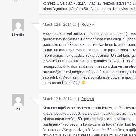
konfekti… Saldu? Rūgtu?…. tad jau redzēs. Iedvesmo vīr
pirms 3 gadiem pārkāpa 50 : Nekas nebeidzas, viss tikai
March 12th, 2014 at
|
Reply »
Visskaistākais vēl priekšā..Tas ir pavisam noteikti..:)…Vi
Hervita
gadiem nav ne vainas..Bet mēs tiekam mākslīgi ieliktas 
gadnieku rāmītī.Ēst un dzert drīkt tikai to un to,apģērbam
tādam un tādam,jāuzvedas tā un tā..Un jāprot skaisti no
informācijas ir tik daudz,un tik pretrunīga..Un tad tāds jūt
cilvēciņš to visu saklausās(jo izglītoties tak vajag)..un vai
nesaprot,ko drīkt domāt ,darīt,un nesaprot,kur vispār atr
pazaudējam sevi,mēģinot būt par tām,ko no mums gaida
sabiedrība..Mēģināsim nedzīvot citu izveidotos rāmjos,m
katra esam tik unikāla!!
March 13th, 2014 at
|
Reply »
Man nav bijušas ne trīsdesmit gadu krīzes, ne četrdesmi
Ina
krīzes, bet sagaidot 50, jutos dīvaini. Laikam jau zemapz
atausa mūsu vecāku 50 gadu jubilejas ar apsveikuma
pantiņiem-” kad vecums kā dadži sirdi bada” stilā, kad li
šausmas, dzīve gandrīz galā. Nu neko. 50 atnāca, pagāj
dzīvojam tālāk jau bez stresa. Galu galā mūsu dzīvi jau