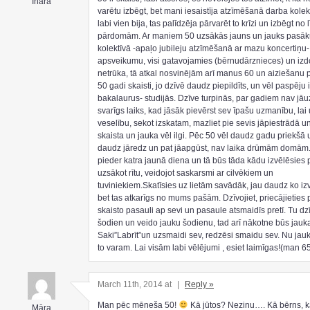
Ināra
varētu izbēgt, bet mani iesaistīja atzīmēšanā darba kolek
labi vien bija, tas palīdzēja pārvarēt to krīzi un izbēgt no
pārdomām. Ar maniem 50 uzsākās jauns un jauks pasā
kolektīvā -apaļo jubileju atzīmēšanā ar mazu koncertiņu-
apsveikumu, visi gatavojamies (bērnudārznieces) un iz
netrūka, tā atkal nosvinējām arī manus 60 un aiziešanu p
50 gadi skaisti, jo dzīvē daudz piepildīts, un vēl paspēju
bakalaurus- studijās. Dzīve turpinās, par gadiem nav jāu
svarīgs laiks, kad jāsāk pievērst sev īpašu uzmanību, lai 
veselību, sekot izskatam, mazliet pie sevis jāpiestrādā u
skaista un jauka vēl ilgi. Pēc 50 vēl daudz gadu priekšā un
daudz jāredz un pat jāapgūst, nav laika drūmām domām.
pieder katra jaunā diena un tā būs tāda kādu izvēlēsies p
uzsākot rītu, veidojot saskarsmi ar cilvēkiem un
tuviniekiem.Skatīsies uz lietām savādāk, jau daudz ko izv
bet tas atkarīgs no mums pašām. Dzīvojiet, priecājieties 
skaisto pasauli ap sevi un pasaule atsmaidīs pretī. Tu dz
šodien un veido jauku šodienu, tad arī nākotne būs jauk
Saki”Labrīt”un uzsmaidi sev, redzēsi smaidu sev. Nu jauki
to varam. Lai visām labi vēlējumi , esiet laimīgas!(man 6
March 11th, 2014 at
|
Reply »
Man pēc mēneša 50!
Kā jūtos? Nezinu…. Kā bērns, k
Māra