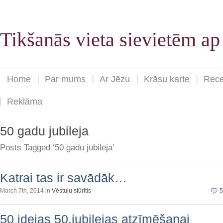
Tikšanās vieta sievietēm a
Home
Par mums
Ar Jēzu
Krāsu karte
Rece
Reklāma
50 gadu jubileja
Posts Tagged ‘50 gadu jubileja’
Katrai tas ir savādāk…
March 7th, 2014 in
Vēstuļu stūrītis
5
50 idejas 50.jubilejas atzīmēšanai