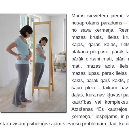
Mums sievietēm piemīt v
nesaprotams paradums – k
no sava ķermeņa. Resni
mazas krūtis, lielas krū
kājas, garas kājas, liel
plakana pēcpuse, pārāk ta
pārāk cirtaini mati, plāni 
mati, mazas acis, liel
mazas lūpas, pārāk lielas 
kakls, pārāk garš kakls, pl
šauri pleci… laikam na
daļas, kura nav kļuvusi pa
kautrības vai kompleksu
Atzīšanās “Es kautrējo
ķermeņa,” iespējams, ir p
starp visām psiholoģiskajām sieviešu problēmām. Tad, ko d