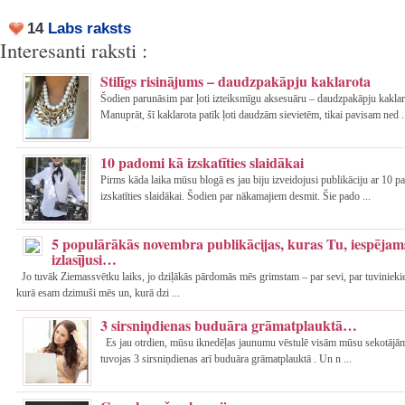
14
Labs raksts
Interesanti raksti :
Stilīgs risinājums – daudzpakāpju kaklarota
Šodien parunāsim par ļoti izteiksmīgu aksesuāru – daudzpakāpju kaklar
Manuprāt, šī kaklarota patīk ļoti daudzām sievietēm, tikai pavisam ned .
10 padomi kā izskatīties slaidākai
Pirms kāda laika mūsu blogā es jau biju izveidojusi publikāciju ar 10 
izskatīties slaidākai. Šodien par nākamajiem desmit. Šie pado ...
5 populārākās novembra publikācijas, kuras Tu, iespējams
izlasījusi…
Jo tuvāk Ziemassvētku laiks, jo dziļākās pārdomās mēs grimstam – par sevi, par tuvinieki
kurā esam dzimuši mēs un, kurā dzi ...
3 sirsniņdienas buduāra grāmatplauktā…
Es jau otrdien, mūsu iknedēļas jaunumu vēstulē visām mūsu sekotājām
tuvojas 3 sirsniņdienas arī buduāra grāmatplauktā . Un n ...