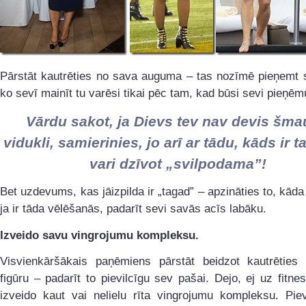
Pārstāt kautrēties no sava auguma – tas nozīmē pieņemt s
ko sevī mainīt tu varēsi tikai pēc tam, kad būsi sevi pieņēm
Vārdu sakot, ja Dievs tev nav devis šm
vidukli, samierinies, jo arī ar tādu, kāds ir t
vari dzīvot „svilpodama”!
Bet uzdevums, kas jāizpilda ir „tagad” – apzināties to, kāda 
ja ir tāda vēlēšanās, padarīt sevi savās acīs labāku.
Izveido savu vingrojumu kompleksu.
Visvienkāršākais paņēmiens pārstāt beidzot kautrēties
figūru – padarīt to pievilcīgu sev pašai. Dejo, ej uz fitnes
izveido kaut vai nelielu rīta vingrojumu kompleksu. Pie