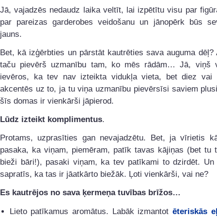
Jā, vajadzēs nedaudz laika veltīt, lai izpētītu visu par figūr
par pareizas garderobes veidošanu un jānopērk būs se
jauns.
Bet, kā izģērbties un pārstāt kautrēties sava auguma dēļ? A
taču pievērš uzmanību tam, ko mēs rādām… Jā, viņš v
ievēros, ka tev nav izteikta vidukļa vieta, bet diez vai
akcentēs uz to, ja tu viņa uzmanību pievērsīsi saviem plus
šīs domas ir vienkārši jāpierod.
Lūdz izteikt komplimentus
.
Protams, uzprasīties gan nevajadzētu. Bet, ja vīrietis k
pasaka, ka viņam, piemēram, patīk tavas kājiņas (bet tu tā
bieži bāri!), pasaki viņam, ka tev patīkami to dzirdēt. Un
sapratīs, ka tas ir jāatkārto biežāk. Ļoti vienkārši, vai ne?
Es kautrējos no sava ķermeņa tuvības brīžos…
Lieto patīkamus aromātus. Labāk izmantot
ēteriskās e