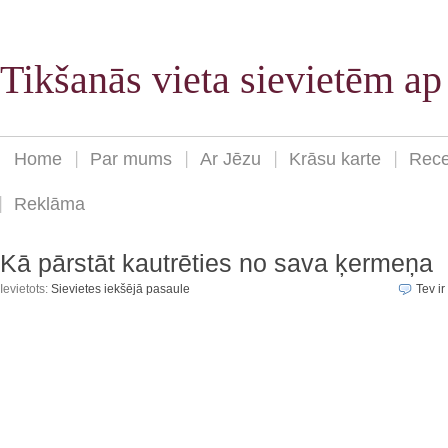
Tikšanās vieta sievietēm a
Home
Par mums
Ar Jēzu
Krāsu karte
Rece
Reklāma
Kā pārstāt kautrēties no sava ķermeņa
Ievietots:
Sievietes iekšējā pasaule
Tev ir