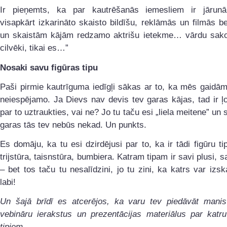
Ir pieņemts, ka par kautrēšanās iemesliem ir jārunā
visapkārt izkarināto skaisto bildīšu, reklāmās un filmās be
un skaistām kājām redzamo aktrišu ietekme… vārdu sakot
cilvēki, tikai es…”
Nosaki savu figūras tipu
Paši pirmie kautrīguma iedīgļi sākas ar to, ka mēs gaidā
neiespējamo. Ja Dievs nav devis tev garas kājas, tad ir ļo
par to uztraukties, vai ne? Jo tu taču esi „liela meitene” un 
garas tās tev nebūs nekad. Un punkts.
Es domāju, ka tu esi dzirdējusi par to, ka ir tādi figūru tip
trijstūra, taisnstūra, bumbiera. Katram tipam ir savi plusi, s
– bet tos taču tu nesalīdzini, jo tu zini, ka katrs var izskat
labi!
Un šajā brīdī es atcerējos, ka varu tev piedāvāt manis
vebināru ierakstus un prezentācijas materiālus par katr
tipiem.