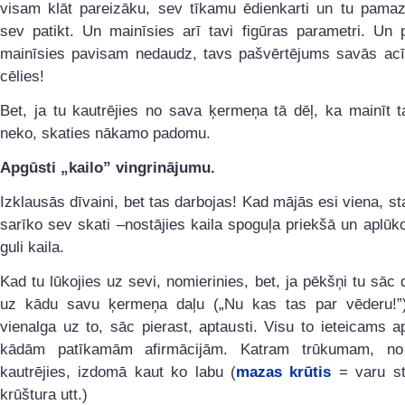
visam klāt pareizāku, sev tīkamu ēdienkarti un tu pama
sev patikt. Un mainīsies arī tavi figūras parametri. Un p
mainīsies pavisam nedaudz, tavs pašvērtējums savās acīs
cēlies!
Bet, ja tu kautrējies no sava ķermeņa tā dēļ, ka mainīt t
neko, skaties nākamo padomu.
Apgūsti „kailo” vingrinājumu.
Izklausās dīvaini, bet tas darbojas! Kad mājās esi viena, sta
sarīko sev skati –nostājies kaila spoguļa priekšā un aplūko
guli kaila.
Kad tu lūkojies uz sevi, nomierinies, bet, ja pēkšņi tu sāc
uz kādu savu ķermeņa daļu („Nu kas tas par vēderu!”)
vienalga uz to, sāc pierast, aptausti. Visu to ieteicams a
kādām patīkamām afirmācijām. Katram trūkumam, no
kautrējies, izdomā kaut ko labu (
mazas krūtis
= varu st
krūštura utt.)