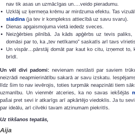
nav tik asas un uzmācīgas un….veido pieradumu.
Uzklāj uz ķermeņa krēmu ar mirdzuma efektu. Tas vizuā
slaidina
(ja tev ir komplekss attiecībā uz savu svaru).
Dienas apgaismojuma vietā iededz sveces.
Neizģērbies pilnībā. Ja kāds apģērbs uz tevis paliks,
domāsi par to, ka „tev netīkamo” saskatīs arī tavs vīrieti
Un vispār…pārstāj domāt par kaut ko citu, izņemot to, k
brīdī.
Un vēl divi padomi:
nevienam nestāsti par saviem trū
neizrādi neapmierinātību sakarā ar savu izskatu. Iespējam
līdz šim to nav ievērojis, toties turpmāk neapzināti tiem sāk
uzmanību. Un vienmēr atceries, ka no savas iekšējās
m
pašai pret sevi ir atkarīgs arī apkārtējo viedoklis. Ja tu sev
par ideālu, arī cilvēki tavam atzinumam piekritīs.
Uz tikšanos tepatās,
Aija