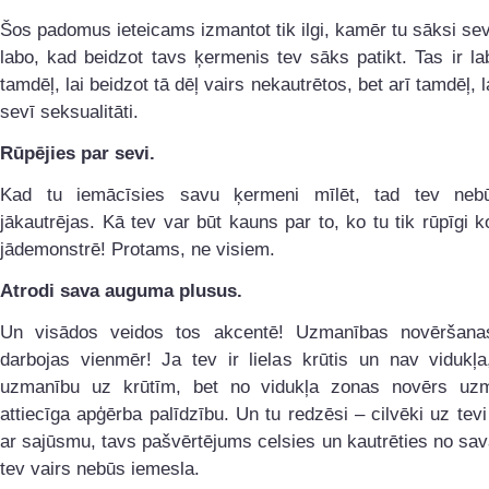
Šos padomus ieteicams izmantot tik ilgi, kamēr tu sāksi sev
labo, kad beidzot tavs ķermenis tev sāks patikt. Tas ir lab
tamdēļ, lai beidzot tā dēļ vairs nekautrētos, bet arī tamdēļ, la
sevī seksualitāti.
Rūpējies par sevi.
Kad tu iemācīsies savu ķermeni mīlēt, tad tev neb
jākautrējas. Kā tev var būt kauns par to, ko tu tik rūpīgi k
jādemonstrē! Protams, ne visiem.
Atrodi sava auguma plusus.
Un visādos veidos tos akcentē! Uzmanības novēršan
darbojas vienmēr! Ja tev ir lielas krūtis un nav vidukļa
uzmanību uz krūtīm, bet no vidukļa zonas novērs uz
attiecīga apģērba palīdzību. Un tu redzēsi – cilvēki uz tevi
ar sajūsmu, tavs pašvērtējums celsies un kautrēties no s
tev vairs nebūs iemesla.