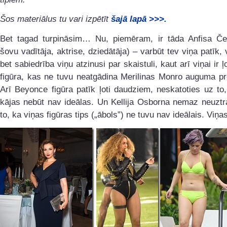
Šos materiālus tu vari izpētīt
šajā lapā >>>.
Bet tagad turpināsim… Nu, piemēram, ir tāda Anfisa Č
šovu vadītāja, aktrise, dziedātāja) – varbūt tev viņa patīk, 
bet sabiedrība viņu atzinusi par skaistuli, kaut arī viņai ir ļ
figūra, kas ne tuvu neatgādina Merilinas Monro auguma pr
Arī Beyonce figūra patīk ļoti daudziem, neskatoties uz to
kājas nebūt nav ideālas. Un Kellija Osborna nemaz neuztr
to, ka viņas figūras tips („ābols”) ne tuvu nav ideālais. Viņa