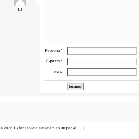
Es
Persona *
E-pasts *
www
© 2026 Tikšanās vieta sievietēm ap un pēc 40…
|