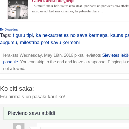
Garo karošu alegorija
Šī multfilma ir balstīta uz seno stāstu par badu un par viens otra atbal
mūs, ka tad, kad mēs cīnāmies, lai pabarotu tikai s ...
By Blogsdna
Tags:
figūru tipi
,
ka nekautrēties no sava ķermeņa
,
kauns p
augumu
,
milestība pret savu ķermeni
Ieraksts Wednesday, May 18th, 2016 plkst. ievietots
Sievietes iekš
pasaule
. You can skip to the end and leave a response. Pinging is c
not allowed.
Ko citi saka:
Esi pirmais un pasaki kaut ko!
Pievieno savu atbildi