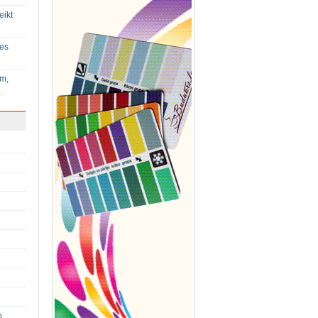
eikt
ies
im,
…
p