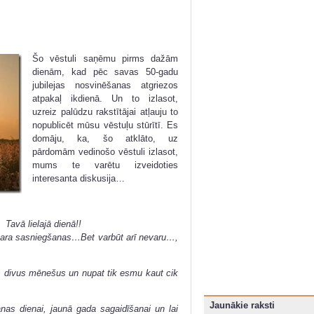
Šo vēstuli saņēmu pirms dažām
dienām, kad pēc savas 50-gadu
jubilejas nosvinēšanas atgriezos
atpakaļ ikdienā. Un to izlasot,
uzreiz palūdzu rakstītājai atļauju to
nopublicēt mūsu vēstuļu stūrītī. Es
domāju, ka, šo atklāto, uz
pārdomām vedinošo vēstuli izlasot,
mums te varētu izveidoties
interesanta diskusija…
 Tavā lielajā dienā!!
ipara sasniegšanas…Bet varbūt arī nevaru…,
us divus mēnešus un nupat tik esmu kaut cik
Jaunākie raksti
nas dienai, jaunā gada sagaidīšanai un lai