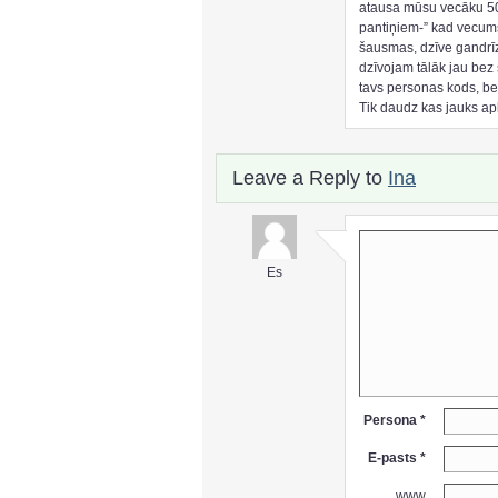
atausa mūsu vecāku 50
pantiņiem-” kad vecums 
šausmas, dzīve gandrīz
dzīvojam tālāk jau bez
tavs personas kods, bet
Tik daudz kas jauks apk
Leave a Reply to
Ina
Es
Persona *
E-pasts *
www