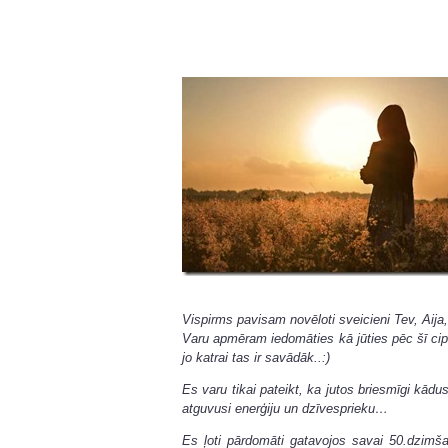
Vispirms pavisam novēloti sveicieni Tev, Aija,
Varu apmēram iedomāties kā jūties pēc šī c
jo katrai tas ir savādāk..:)
Es varu tikai pateikt, ka jutos briesmīgi kād
atguvusi enerģiju un dzīvesprieku…
Es ļoti pārdomāti gatavojos savai 50.dzimša