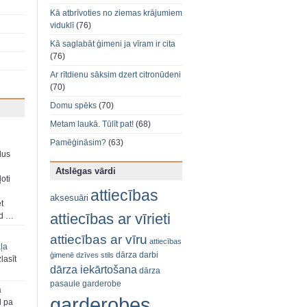
Kā atbrīvoties no ziemas krājumiem
viduklī
(76)
Kā saglabāt ģimeni ja vīram ir cita
(76)
Ar rītdienu sāksim dzert citronūdeni
(70)
Domu spēks
(70)
Metam laukā. Tūlīt pat!
(68)
Pamēģināsim?
(63)
dus
Atslēgas vārdi
oti
attiecības
aksesuāri
et
attiecības ar vīrieti
ad …
attiecības ar vīru
attiecības
aļa
dārza darbi
ģimenē
dzīves stils
zlasīt
dārza iekārtošana
dārza
pasaule
garderobe
a
garderobes
d pa