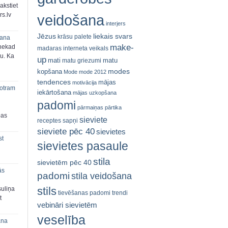
akstiet
s.lv
veidošana
interjers
Jēzus
liekais svars
krāsu palete
šana
make-
 nekad
madaras interneta veikals
ju. Ka
up
mati
matu
matu griezumi
modes
kopšana
Mode
mode 2012
tendences
mājas
motivācija
 otram
iekārtošana
mājas uzkopšana
padomi
pārmaiņas
pārtika
bas
sieviete
receptes
sapņi
sieviete pēc 40
sievietes
st
sievietes pasaule
stila
sievietēm pēc 40
ās
padomi
stila veidošana
stils
suliņa
tievēšanas padomi
trendi
t
vebināri sievietēm
veselība
ana