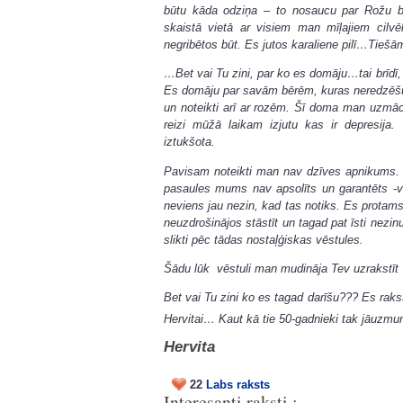
būtu kāda odziņa – to nosaucu par Rožu bal
skaistā vietā ar visiem man mīļajiem cilv
negribētos būt. Es jutos karaliene pilī…Tiešā
…Bet vai Tu zini, par ko es domāju…tai brīdī, 
Es domāju par savām bērēm, kuras neredzēšu. 
un noteikti arī ar rozēm. Šī doma man uzmā
reizi mūžā laikam izjutu kas ir depresija.
iztukšota.
Pavisam noteikti man nav dzīves apnikums. 
pasaules mums nav apsolīts un garantēts -v
neviens jau nezin, kad tas notiks. Es prota
neuzdrošinājos stāstīt un tagad pat īsti nezin
slikti pēc tādas nostaļģiskas vēstules.
Šādu lūk vēstuli man mudināja Tev uzrakstī
Bet vai Tu zini ko es tagad darīšu??? Es rakst
Hervitai… Kaut kā tie 50-gadnieki tak jāuzmu
Hervita
22
Labs raksts
Interesanti raksti :