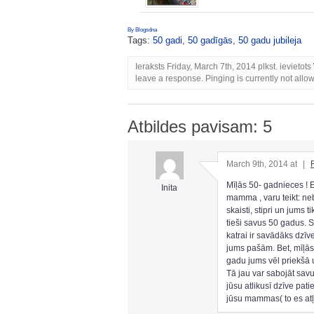
By Blogsdna
Tags:
50 gadi
,
50 gadīgās
,
50 gadu jubileja
Ieraksts Friday, March 7th, 2014 plkst. ievietots
leave a response. Pinging is currently not allo
Atbildes pavisam: 5
March 9th, 2014 at
|
Mīļās 50- gadnieces ! E
Inita
mamma , varu teikt: neb
skaisti, stipri un jums t
tieši savus 50 gadus. S
katrai ir savādāks dzīv
jums pašām. Bet, mīļās 
gadu jums vēl priekšā 
Tā jau var sabojāt savu 
jūsu atlikusī dzīve pat
jūsu mammas( to es atļa