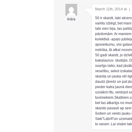
March 11th, 2014 at
|
50 ir skaisti, labi atcer
Ināra
varētu izbēgt, bet mani
labi vien bija, tas palī
pārdomām. Ar maniem 
kolektīvā -apaļo jubil
apsveikumu, visi gata
netrūka, tā atkal nosv
50 gadi skaisti, jo dzī
bakalaurus- studijās. 
svarīgs laiks, kad jāsā
veselību, sekot izskata
skaista un jauka vēl ilg
daudz jāredz un pat j
pieder katra jaunā dien
uzsākot rītu, veidojot 
tuviniekiem.Skatīsies u
bet tas atkarīgs no mum
skaisto pasauli ap sevi
šodien un veido jauku 
Saki”Labrīt”un uzsmaidi
to varam. Lai visām lab