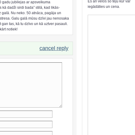
Es arī velos šo tēju kur var
 gadu jubilejas ar apsveikuma
iegādāties un cena.
kā dadži sirdi bada” stilā, kad likās-
 galā. Nu neko. 50 atnāca, pagāja un
 stresa. Galu galā mūsu dzīvi jau nenosaka
 gan tas, kā tu dzīvo un kā uztver pasauli.
ārt notiek!
cancel reply