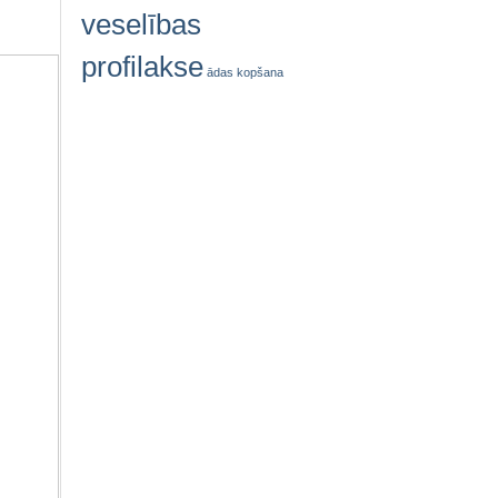
veselības
profilakse
ādas kopšana