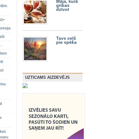
Māja, kurā
gribas
ietēm
dzīvot
50+
presija
aši
Tavs ceļš
pie spēka
s…
diem
ti
 uz
UZTICAMS AIZDEVĒJS
visu
āt
a
 kas
svaru