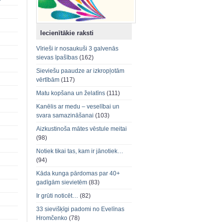
Iecienītākie raksti
Vīrieši ir nosaukuši 3 galvenās
sievas īpašības
(162)
Sieviešu paaudze ar izkropļotām
vērtībām
(117)
Matu kopšana un želatīns
(111)
Kanēlis ar medu – veselībai un
svara samazināšanai
(103)
Aizkustinoša mātes vēstule meitai
(98)
Notiek tikai tas, kam ir jānotiek…
(94)
Kāda kunga pārdomas par 40+
gadīgām sievietēm
(83)
Ir grūti noticēt…
(82)
33 sievišķīgi padomi no Evelīnas
Hromčenko
(78)