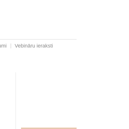
umi
Vebināru ieraksti