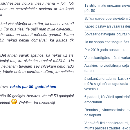
li.Viesības notika viesu namā – ļoti, ļoti
19 stilīgi matu griezumi siev
ēkiem un neuzaicināju nevienu ar ko kopā
pēc 50
m!
Stilīga garderobe sievietēm 
kad visi stāvēja ar rozēm, lai mani sveiktu?
Kāpēc pastāv arī vasaras de
Tur būs tieši tie paši man mīļie cilvēciņi…
Šovasar gatavojam jogurtu p
cās atkal un atkal 2 mēnešu garumā. Pirmo
 Un nekad nebiju domājusi, ka jutīšos tik
Ja no sapņa esat noguruša
Par 2019.gada auskaru tren
Bet arvien vairāk apzinos, ka nekas uz šīs
Viens kardigāns – četri varian
ienīgi tas, ka aiziesim atpakaļ mūžībā…Un
Atsakies no viedtālruņa ceļā
ms nevienam tuvajam sev cilvēkam neko tādu
darbu
u, kāpēc tieši to pastāstu…Ceru, ka nejūties
5 sekunžu ieradums, kas uz 
mūžu saglabās mugurkaula
t Tavs
raksts par 50- gadniekiem
.
veselību
īšu 80-gadīgās Hervitas vēstuli 50-gadīgajai
6 padomi, kā vīrieti apmierin
emocionāli
ndrina!
Paldies, ka uzklausīji.
Renatas Ļitvinovas skaistum
noslēpumi
Vienkārši ikdienas ieradumi,
mums palīdzēs zaudēt lieko 