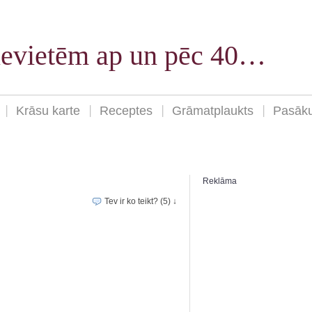
sievietēm ap un pēc 40…
Krāsu karte
Receptes
Grāmatplaukts
Pasāk
Reklāma
Tev ir ko teikt? (5) ↓