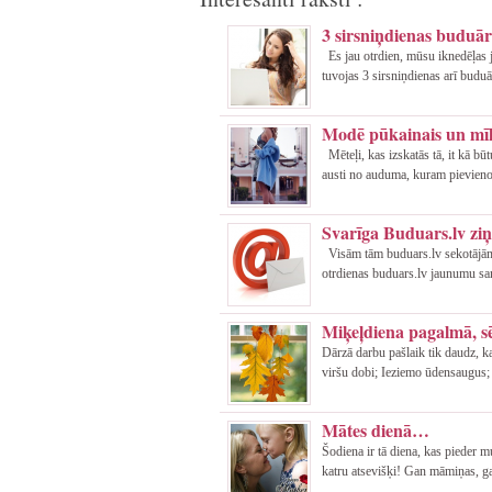
3 sirsniņdienas budu
Es jau otrdien, mūsu iknedēļas 
tuvojas 3 sirsniņdienas arī buduā
Modē pūkainais un mī
Mēteļi, kas izskatās tā, it kā būt
austi no auduma, kuram pievienot
Svarīga Buduars.lv zi
Visām tām buduars.lv sekotājām,
otrdienas buduars.lv jaunumu sa
Miķeļdiena pagalmā, sē
Dārzā darbu pašlaik tik daudz, k
viršu dobi; Ieziemo ūdensaugus; 
Mātes dienā…
Šodiena ir tā diena, kas pieder 
katru atsevišķi! Gan māmiņas, g