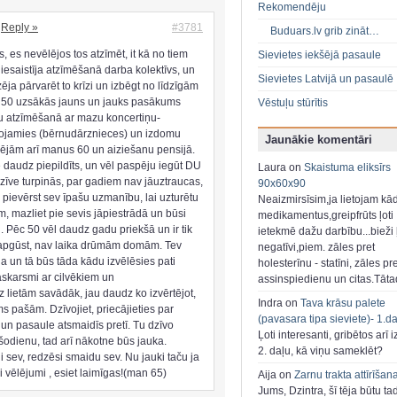
Rekomendēju
Reply »
#3781
Buduars.lv grib zināt…
os, es nevēlējos tos atzīmēt, it kā no tiem
Sievietes iekšējā pasaule
 iesaistīja atzīmēšanā darba kolektīvs, un
Sievietes Latvijā un pasaulē
dzēja pārvarēt to krīzi un izbēgt no līdzīgām
50 uzsākās jauns un jauks pasākums
Vēstuļu stūrītis
eju atzīmēšanā ar mazu koncertiņu-
vojamies (bērnudārznieces) un izdomu
Jaunākie komentāri
inējām arī manus 60 un aiziešanu pensijā.
vē daudz piepildīts, un vēl paspēju iegūt DU
Laura on
Skaistuma eliksīrs
Dzīve turpinās, par gadiem nav jāuztraucas,
90x60x90
k pievērst sev īpašu uzmanību, lai uzturētu
Neaizmirsīsim,ja lietojam kā
m, mazliet pie sevis jāpiestrādā un būsi
medikamentus,greipfrūts ļoti
i. Pēc 50 vēl daudz gadu priekšā un ir tik
ietekmē dažu darbību...bieži ļ
āapgūst, nav laika drūmām domām. Tev
negatīvi,piem. zāles pret
a un tā būs tāda kādu izvēlēsies pati
holesterīnu - statīni, zāles pr
saskarsmi ar cilvēkiem un
assinspiedienu un citas.Tāt
z lietām savādāk, jau daudz ko izvērtējot,
Indra on
Tava krāsu palete
s pašām. Dzīvojiet, priecājieties par
(pavasara tipa sieviete)- 1.d
 un pasaule atsmaidīs pretī. Tu dzīvo
Ļoti interesanti, gribētos arī i
šodienu, tad arī nākotne būs jauka.
2. daļu, kā viņu sameklēt?
 sev, redzēsi smaidu sev. Nu jauki taču ja
i vēlējumi , esiet laimīgas!(man 65)
Aija on
Zarnu trakta attīrīšan
Jums, Dzintra, šī tēja būtu ta