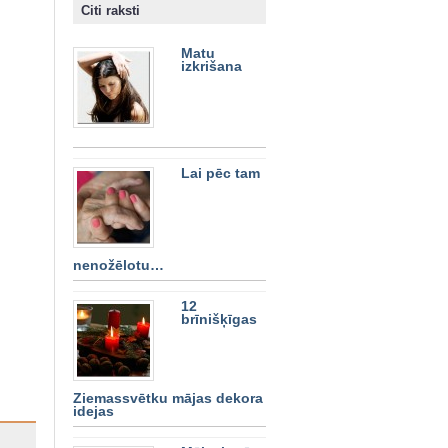
Citi raksti
Matu
izkrišana
Lai pēc tam
nenožēlotu…
12
brīnišķīgas
Ziemassvētku mājas dekora
idejas