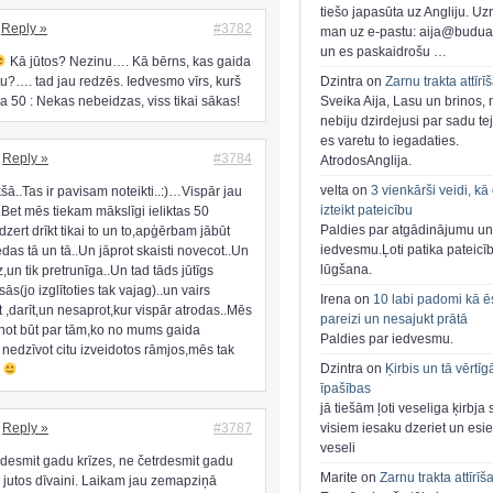
tiešo japasūta uz Angliju. Uzr
Reply »
#3782
man uz e-pastu: aija@buduar
un es paskaidrošu …
Kā jūtos? Nezinu…. Kā bērns, kas gaida
?…. tad jau redzēs. Iedvesmo vīrs, kurš
Dzintra on
Zarnu trakta attīrī
 50 : Nekas nebeidzas, viss tikai sākas!
Sveika Aija, Lasu un brinos,
nebiju dzirdejusi par sadu te
es varetu to iegadaties.
Reply »
#3784
AtrodosAnglija.
velta on
3 vienkārši veidi, kā
kšā..Tas ir pavisam noteikti..:)…Vispār jau
izteikt pateicību
Bet mēs tiekam mākslīgi ieliktas 50
Paldies par atgādinājumu un
dzert drīkt tikai to un to,apģērbam jābūt
iedvesmu.Ļoti patika pateicī
as tā un tā..Un jāprot skaisti novecot..Un
lūgšana.
z,un tik pretrunīga..Un tad tāds jūtīgs
sās(jo izglītoties tak vajag)..un vairs
Irena on
10 labi padomi kā ē
 ,darīt,un nesaprot,kur vispār atrodas..Mēs
pareizi un nesajukt prātā
ot būt par tām,ko no mums gaida
Paldies par iedvesmu.
nedzīvot citu izveidotos rāmjos,mēs tak
Dzintra on
Ķirbis un tā vērtīg
!
īpašības
jā tiešām ļoti veseliga ķirbja 
Reply »
#3787
visiem iesaku dzeriet un esie
veseli
sdesmit gadu krīzes, ne četrdesmit gadu
Marite on
Zarnu trakta attīrīš
, jutos dīvaini. Laikam jau zemapziņā