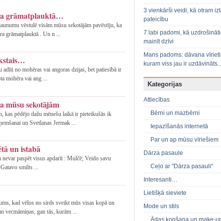
3 vienkārši veidi, kā otram izt
āra grāmatplauktā…
pateicību
jaunumu vēstulē visām mūsu sekotājām pavēstīju, ka
7 labi padomi, kā uzdrošināt
ra grāmatplauktā . Un n ...
mainīt dzīvi
Mans padoms: dāvana vīriet
kstais…
kuram viss jau ir uzdāvināts
u adīti no mohēras vai angoras dzijas, bet patiesībā ir
a mohēra vai ang ...
Kategorijas
Attiecības
ņa mūsu sekotājām
Bērni un mazbērni
 kas pēdējo dažu mēnešu laikā ir pieteikušās ik
ņemšanai un Svetlanas Jermak ...
Iepazīšanās internetā
Par un ap mūsu vīriešiem
tā un istabā
Dārza pasaule
a nevar paspēt visus apdarīt : Mulčē; Veido savu
Ceļo ar "Dārza pasauli"
Gatavo smilts ...
Interesanti…
Lietišķā sieviete
mums, kad vēlos no sirds sveikt mūs visas kopā un
Mode un stils
an vecmāmiņas, gan tās, kurām ...
Ādas kopšana un make-u