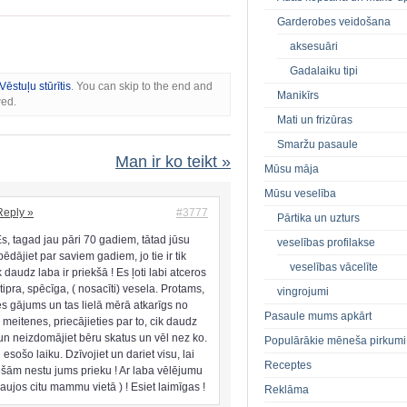
Garderobes veidošana
aksesuāri
Gadalaiku tipi
Vēstuļu stūrītis
. You can skip to the end and
Manikīrs
wed.
Mati un frizūras
Smaržu pasaule
Man ir ko teikt »
Mūsu māja
Mūsu veselība
Reply »
#3777
Pārtika un uzturs
s, tagad jau pāri 70 gadiem, tātad jūsu
veselības profilakse
ēdājiet par saviem gadiem, jo tie ir tik
veselības vācelīte
ik daudz laba ir priekšā ! Es ļoti labi atceros
tipra, spēcīga, ( nosacīti) vesela. Protams,
vingrojumi
es gājums un tas lielā mērā atkarīgs no
Pasaule mums apkārt
meitenes, priecājieties par to, cik daudz
un neizdomājiet bēru skatus un vēl nez ko.
Populārākie mēneša pirkumi
esošo laiku. Dzīvojiet un dariet visu, lai
Receptes
iešām nestu jums prieku ! Ar laba vēlējumu
ujos citu mammu vietā ) ! Esiet laimīgas !
Reklāma