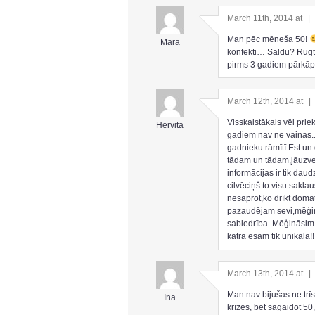
March 11th, 2014 at
|
Man pēc mēneša 50!
Māra
konfekti… Saldu? Rūgtu
pirms 3 gadiem pārkāpa
March 12th, 2014 at
|
Visskaistākais vēl prie
Hervita
gadiem nav ne vainas..
gadnieku rāmītī.Ēst un 
tādam un tādam,jāuzved
informācijas ir tik daud
cilvēciņš to visu saklau
nesaprot,ko drīkt domāt
pazaudējam sevi,mēģin
sabiedrība..Mēģināsim 
katra esam tik unikāla!
March 13th, 2014 at
|
Man nav bijušas ne trī
Ina
krīzes, bet sagaidot 50