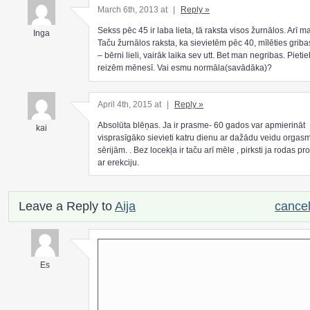
March 6th, 2013 at
|
Reply »
Sekss pēc 45 ir laba lieta, tā raksta visos žurnālos. Arī m
Inga
Taču žurnālos raksta, ka sievietēm pēc 40, mīlēties griba
– bērni lieli, vairāk laika sev utt. Bet man negribas. Pietie
reizēm mēnesī. Vai esmu normāla(savādāka)?
April 4th, 2015 at
|
Reply »
Absolūta blēņas. Ja ir prasme- 60 gados var apmierināt
kai
visprasīgāko sievieti katru dienu ar dažādu veidu orgas
sērijām. . Bez locekļa ir taču arī mēle , pirksti ja rodas p
ar erekciju.
Leave a Reply to
Aija
cancel
Es