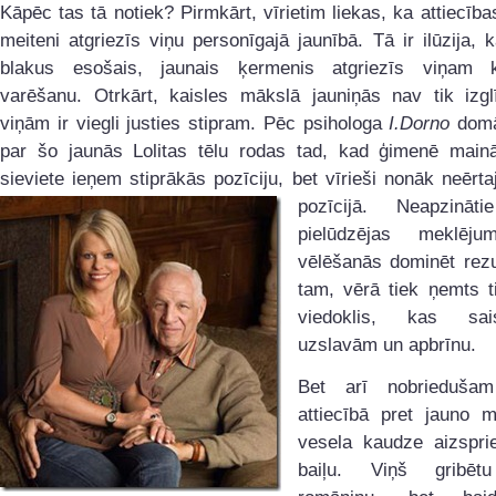
Kāpēc tas tā notiek? Pirmkārt, vīrietim liekas, ka attiecība
meiteni atgriezīs viņu personīgajā jaunībā. Tā ir ilūzija, k
blakus esošais, jaunais ķermenis atgriezīs viņam k
varēšanu. Otrkārt, kaisles mākslā jauniņās nav tik izglī
viņām ir viegli justies stipram. Pēc psihologa
I.Dorno
domā
par šo jaunās Lolitas tēlu rodas tad, kad ģimenē main
sieviete ieņem stiprākās pozīciju, bet vīrieši nonāk
neērta
pozīcijā. Neapzināt
pielūdzējas meklēju
vēlēšanās dominēt rezu
tam, vērā tiek ņemts t
viedoklis, kas sa
uzslavām un apbrīnu.
Bet arī nobriedušam
attiecībā pret jauno me
vesela kaudze aizspr
baiļu. Viņš gribēt