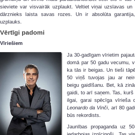
sieviete var visvairāk uzplaukt. Veltiet viņai uzslavas un
dārznieks laista savas rozes. Un ir absolūta garantija
uzplauks.
Vērtīgi padomi
Vīriešiem
Ja 30-gadīgam vīrietim pajaut
domā par 50 gadu vecumu, viņ
ka tās ir beigas. Un tieši tā
50 viņš tuvojas jau ar neir
beigu gaidīšanu. Bet, kā zin
gaidi, to arī saņem. Tas, kurš
ilgai, garai spēcīga vīrieša 
Leonardo da Vinči
, arī 80 ga
būs rekordists.
Jaunības propaganda uz 50
iedarbojas iznīcinoši. „Tas vi