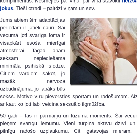
komplimentus. Nesmejies par viņu, par viņa stāvokli
neizsa
jokus
. Tieši otrādi – palīdzi viņam un sev.
Jums abiem šim adaptācijas
periodam ir jātiek cauri. Šai
vecumā ļoti svarīga loma ir
visapkārt esošai mierīgai
atmosfērai. Tagad labam
seksam nepieciešama
minimāla psihiskā slodze.
Citiem vārdiem sakot, jo
mazāk nervoza
uzbudinājuma, jo labāks būs
sekss. Motivē vīru pievērsties sportam un radošumam. Ai
ar kaut ko ļoti labi veicina seksuālo ilgmūžība.
50 gadi – tas ir pārmaiņu un lūzuma moments. Šai vecum
pieņem svarīgu lēmumu. Vieni turpina aktīvu dzīvi un
pilnīgu radošo uzplaukumu. Citi gatavojas mieram. 