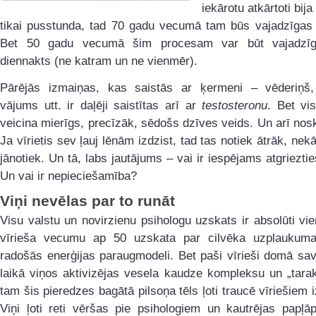
iekārotu atkārtoti bij
tikai pusstunda, tad 70 gadu vecumā tam būs vajadzīgas 
Bet 50 gadu vecumā šim procesam var būt vajadzīg
diennakts (ne katram un ne vienmēr).
Pārējās izmaiņas, kas saistās ar ķermeni – vēderiņš
vājums utt. ir daļēji saistītas arī ar
testosteronu
. Bet vi
veicina mierīgs, precīzāk, sēdošs dzīves veids. Un arī no
Ja vīrietis sev ļauj lēnām izdzist, tad tas notiek ātrāk, nek
jānotiek. Un tā, labs jautājums – vai ir iespējams atgrieztie
Un vai ir nepieciešamība?
Viņi nevēlas par to runāt
Visu valstu un novirzienu psihologu uzskats ir absolūti vie
vīrieša vecumu ap 50 uzskata par cilvēka uzplaukuma 
radošās enerģijas paraugmodeli. Bet paši vīrieši domā sa
laikā viņos aktivizējas vesela kaudze kompleksu un „tara
tam šis pieredzes bagātā pilsoņa tēls ļoti traucē vīriešiem i
Viņi ļoti reti vēršas pie psihologiem un kautrējas papļā