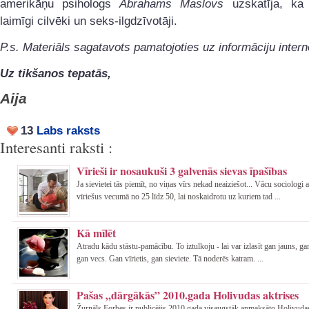
amerikāņu psihologs
Abrahams Maslovs
uzskatīja, ka 
laimīgi cilvēki un seks-ilgdzīvotāji.
P.s. Materiāls sagatavots pamatojoties uz informāciju intern
Uz tikšanos tepatās,
Aija
13
Labs raksts
Interesanti raksti :
Vīrieši ir nosaukuši 3 galvenās sievas īpašības
Ja sievietei tās piemīt, no viņas vīrs nekad neaiziešot... Vācu sociologi 
vīriešus vecumā no 25 līdz 50, lai noskaidrotu uz kuriem tad ...
Kā mīlēt
Atradu kādu stāstu-pamācību. To iztulkoju - lai var izlasīt gan jauns, gan
gan vecs. Gan vīrietis, gan sieviete. Tā noderēs katram. ...
Pašas „dārgākās” 2010.gada Holivudas aktrises
Žurnāls Forbes ir publicējis 2010.gada visaugstāk apmaksāto Holivudas