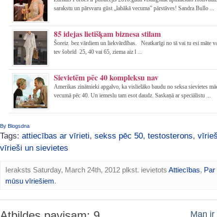
sarakstu un pārsvaru gūst „labākā vecuma” pārstāves! Sandra Bullo ...
85 idejas lietišķam biznesa stilam
Šoreiz bez vārdiem un liekvārdības. Neatkarīgi no tā vai tu esi māte va
tev šobrīd 25, 40 vai 65, ziema aiz l ...
Sievietēm pēc 40 kompleksu nav
Amerikas zinātnieki apgalvo, ka vislielāko baudu no seksa sievietes mā
vecumā pēc 40. Un iemeslu tam esot daudz. Saskaņā ar speciālistu ...
By Blogsdna
Tags:
attiecības ar vīrieti
,
sekss pēc 50
,
testosterons
,
vīrie
vīrieši un sievietes
Ieraksts Saturday, March 24th, 2012 plkst. ievietots
Attiecības
,
Par
mūsu vīriešiem
.
Atbildes pavisam: 9
Man ir 