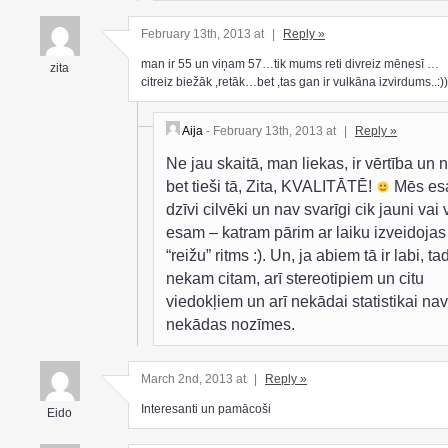
February 13th, 2013 at
|
Reply »
man ir 55 un viņam 57…tik mums reti divreiz mēnesī …
zita
citreiz biežāk ,retāk…bet ,tas gan ir vulkāna izvirdums..:))
Aija
- February 13th, 2013 at
|
Reply »
Ne jau skaitā, man liekas, ir vērtība un 
bet tieši tā, Zita, KVALITĀTĒ!
Mēs es
dzīvi cilvēki un nav svarīgi cik jauni vai 
esam – katram pārim ar laiku izveidojas
“reižu” ritms :). Un, ja abiem tā ir labi, ta
nekam citam, arī stereotipiem un citu
viedokļiem un arī nekādai statistikai nav
nekādas nozīmes.
March 2nd, 2013 at
|
Reply »
Interesanti un pamācoši
Eido