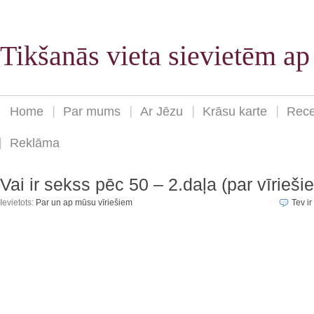
Tikšanās vieta sievietēm a
Home
Par mums
Ar Jēzu
Krāsu karte
Rece
Reklāma
Vai ir sekss pēc 50 – 2.daļa (par vīrieši
Ievietots:
Par un ap mūsu vīriešiem
Tev ir