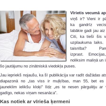
Vīrietis vecumā ap
viņš ir? Vieni ir pā
ka gandrīz veci
labākie gadi jau ai
Citi, ka tieši šis
uzplaukuma laiks. 
taisnība? Pamē
izprast. Emocijas
noliksim maliņā un 
šo jautājumu no zinātniskā viedokļa puses.
Jau iepriekš nojaušu, ka šī publikācija var radīt dažādas 
diapazonā no „tas viss ir muļķības, man 55, bet es
jauneklim ielikšu kloķi” līdz „es te nesen pārgulēju ar 
gadīgo, nekas viņam nesanāca”.
Kas notiek ar vīrieša ķermeni