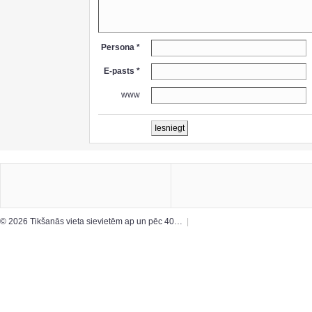
Persona *
E-pasts *
www
© 2026 Tikšanās vieta sievietēm ap un pēc 40…
|