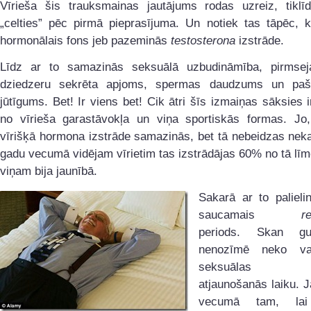
Vīrieša šis trauksmainas jautājums rodas uzreiz, tiklīd
„celties” pēc pirmā pieprasījuma. Un notiek tas tāpēc, 
hormonālais fons jeb pazeminās
testosterona
izstrāde.
Līdz ar to samazinās seksuālā uzbudināmība, pirmseja
dziedzeru sekrēta apjoms, spermas daudzums un paš
jūtīgums. Bet! Ir viens bet! Cik ātri šīs izmaiņas sāksies i
no vīrieša garastāvokļa un viņa sportiskās formas. Jo,
vīrišķā hormona izstrāde samazinās, bet tā nebeidzas nek
gadu vecumā vidējam vīrietim tas izstrādājas 60% no tā lī
viņam bija jaunībā.
Sakarā ar to palieli
saucamais
r
periods. Skan gu
nenozīmē neko va
seksuālas i
atjaunošanās laiku. 
vecumā tam, lai 