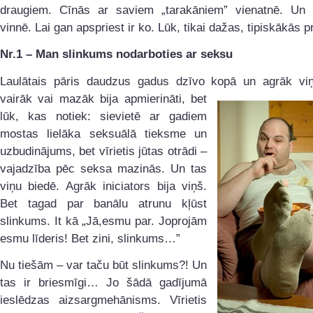
draugiem. Cīnās ar saviem „tarakāniem” vienatnē. Un „
vinnē. Lai gan apspriest ir ko. Lūk, tikai dažas, tipiskākās 
Nr.1 – Man slinkums nodarboties ar seksu
Laulātais pāris daudzus gadus dzīvo kopā un agrāk viņ
vairāk vai mazāk bija
apmierināti, bet
lūk, kas notiek: sievietē ar gadiem
mostas lielāka seksuālā tieksme un
uzbudinājums, bet vīrietis jūtas otrādi –
vajadzība pēc seksa mazinās. Un tas
viņu biedē. Agrāk iniciators bija viņš.
Bet tagad par banālu atrunu kļūst
slinkums. It kā „Jā,esmu par. Joprojām
esmu līderis! Bet zini, slinkums…”
Nu tiešām – var taču būt slinkums?! Un
tas ir briesmīgi… Jo šādā gadījumā
ieslēdzas aizsargmehānisms. Vīrietis