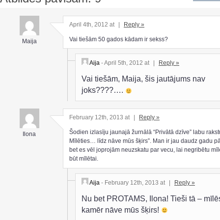
April 4th, 2012 at
|
Reply »
Vai tiešām 50 gados kādam ir sekss?
Maija
Aija
- April 5th, 2012 at
|
Reply »
Vai tiešām, Maija, šis jautājums nav
joks????….
February 12th, 2013 at
|
Reply »
Šodien izlasīju jaunajā žurnālā “Privātā dzīve” labu rakst
Ilona
Mīlēties… līdz nāve mūs šķirs”. Man ir jau daudz gadu pā
bet es vēl joprojām neuzskatu par vecu, lai negribētu mīl
būt mīlētai.
Aija
- February 12th, 2013 at
|
Reply »
Nu bet PROTAMS, Ilona! Tieši tā – mīlē
kamēr nāve mūs šķirs!