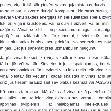
puses, viņa it kā sāk pievērt savas guļamistabas durvis…
to sauc par „aizvērto durvju” kompleksu. No otras puses, t
sievai varētu sākties enerģijas un seksualitātes spēka izvi
lūk, arī viņa ir krustcelēs. Vai nu durvis aizvērt, vai arī min
uzģērbt…Viņai šobrīd ir nepieciešams maigs, uzmanīgs
aprūpēt un uzklausīt vīrs. To saņemot, sieviete kūst no 
kļūst skaistāka burtiski acu priekšā. No nervozitātes na
miņas. Bet jūs saņemat pretī uzmanību un maigumu.
Ja jūs viņai teiksiet, ka viņa vizuāli ir kļuvusi nesmukāka
tāda kļūs vēl vairāk. Sievietes ir ļoti iespaidojamas, bet 
arī emocionālākas. Ja sievietei visu laiku teikt, cik viņa ir 
viņai piestāv šis vecums, kādas skaistas ir viņas acis utt.
drīz jūs tiešām ieraudzīsiet sev blakus bezmaz vai
Moniku B
Kā bonuss tam visam klāt nāks arī viņas dziļā pateicība. J
tas laiks, kad uz ielas viņa dzirdēja sev vērstus kompli
apbrīnas svilpienus. Pat nelabojamas intelektuāles
grumbiņu un sirmo matu parādīšanos.Bet tieši šis ir tas 