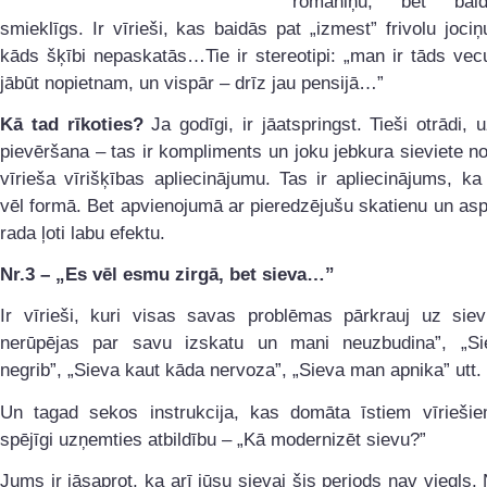
romāniņu, bet bai
smieklīgs. Ir vīrieši, kas baidās pat „izmest” frivolu jociņu
kāds šķībi nepaskatās…Tie ir stereotipi: „man ir tāds ve
jābūt nopietnam, un vispār – drīz jau pensijā…”
Kā tad rīkoties?
Ja godīgi, ir jāatspringst. Tieši otrādi,
pievēršana – tas ir kompliments un joku jebkura sieviete n
vīrieša vīrišķības apliecinājumu. Tas ir apliecinājums, ka v
vēl formā. Bet apvienojumā ar pieredzējušu skatienu un asp
rada ļoti labu efektu.
Nr.3 – „Es vēl esmu zirgā, bet sieva…”
Ir vīrieši, kuri visas savas problēmas pārkrauj uz siev
nerūpējas par savu izskatu un mani neuzbudina”, „S
negrib”, „Sieva kaut kāda nervoza”, „Sieva man apnika” utt.
Un tagad sekos instrukcija, kas domāta īstiem vīriešie
spējīgi uzņemties atbildību – „Kā modernizēt sievu?”
Jums ir jāsaprot, ka arī jūsu sievai šis periods nav viegls.