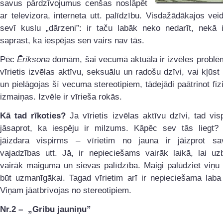
savus pārdzīvojumus cenšas noslāpēt
ar televizora, interneta utt. palīdzību. Visdažādākajos ve
sevī kuslu „dārzeni”: ir taču labāk neko nedarīt, nekā i
saprast, ka iespējas sen vairs nav tās.
Pēc
Ēriksona
domām, šai vecumā aktuāla ir izvēles problē
vīrietis izvēlas aktīvu, seksuālu un radošu dzīvi, vai kļūst 
un pielāgojas šī vecuma stereotipiem, tādejādi paātrinot fiz
izmaiņas. Izvēle ir vīrieša rokās.
Kā tad rīkoties?
Ja vīrietis izvēlas aktīvu dzīvi, tad vi
jāsaprot, ka iespēju ir milzums. Kāpēc sev tās liegt?
jāizdara vispirms – vīrietim no jauna ir jāizprot sa
vajadzības utt. Jā, ir nepieciešams vairāk laikā, lai uz
vairāk maiguma un sievas palīdzība. Maigi palūdziet viņu
būt uzmanīgākai. Tagad vīrietim arī ir nepieciešama laba 
Viņam jāatbrīvojas no stereotipiem.
Nr.2 – „Gribu jauniņu”