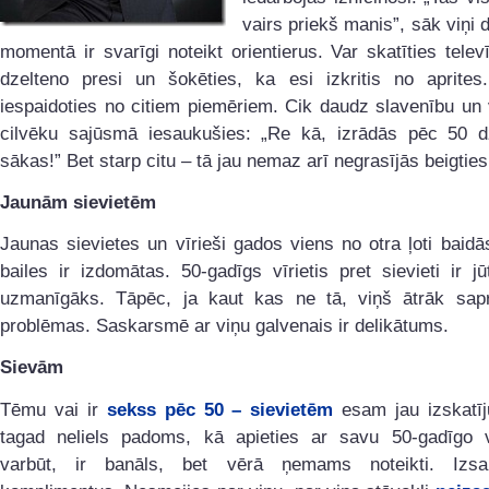
vairs priekš manis”, sāk viņi 
momentā ir svarīgi noteikt orientierus. Var skatīties televīz
dzelteno presi un šokēties, ka esi izkritis no aprites
iespaidoties no citiem piemēriem. Cik daudz slavenību un
cilvēku sajūsmā iesaukušies: „Re kā, izrādās pēc 50 dz
sākas!” Bet starp citu – tā jau nemaz arī negrasījās beigti
Jaunām sievietēm
Jaunas sievietes un vīrieši gados viens no otra ļoti baidā
bailes ir izdomātas. 50-gadīgs vīrietis pret sievieti ir j
uzmanīgāks. Tāpēc, ja kaut kas ne tā, viņš ātrāk sapr
problēmas. Saskarsmē ar viņu galvenais ir delikātums.
Sievām
Tēmu vai ir
sekss pēc 50 – sievietēm
esam jau izskatīj
tagad neliels padoms, kā apieties ar savu 50-gadīgo v
varbūt, ir banāls, bet vērā ņemams noteikti. Izsa