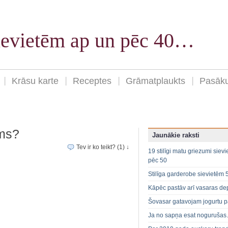
sievietēm ap un pēc 40…
Krāsu karte
Receptes
Grāmatplaukts
Pasāk
ums?
Jaunākie raksti
Tev ir ko teikt? (1) ↓
19 stilīgi matu griezumi siev
pēc 50
Stilīga garderobe sievietēm 
Kāpēc pastāv arī vasaras de
Šovasar gatavojam jogurtu p
Ja no sapņa esat noguruša