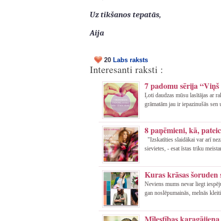
Uz tikšanos tepatās,
Aija
20
Labs raksts
Interesanti raksti :
7 padomu sērija “Viņš i
Ļoti daudzas mūsu lasītājas ar 
grāmatām jau ir iepazinušās sen 
8 paņēmieni, kā, pateic
"Izskatīties slaidākai var arī ne
sievietes, - esat īstas triku meist
Kuras krāsas šoruden 
Neviens mums nevar liegt iespēju
gan noslēpumainās, melnās kleitiņ
Mīlestības karagājie