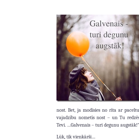
nost. Bet, ja modīsies no rīta ar pace
vajadzību nometīs nost – un Tu redzēs
Tevi. …Galvenais – turi degunu augstāk!
Lūk, tik vienkārši…