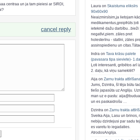
aa centraa un ja tam pieiesi ar SIRDI,
Laura on
Skaistuma eliksīrs
mi?
90x60x90
Neaizmirsīsim,ja lietojam kā
medikamentus,greipfrūts ļoti
ietekmē dažu darbību...bieži ļ
cancel reply
negatīvi,piem. zāles pret
holesterīnu - statīni, zāles pr
assinspiedienu un citas.Tāt
Indra on
Tava krāsu palete
(pavasara tipa sieviete)- 1.d
Ļoti interesanti, gribētos arī i
2. daļu, kā viņu sameklēt?
Aija on
Zarnu trakta attīrīšan
Jums, Dzintra, šī tēja būtu ta
tiešo japasūta uz Angliju. Uzr
man uz e-pastu: aija@buduar
un es paskaidrošu …
Dzintra on
Zarnu trakta attīrī
Sveika Aija, Lasu un brinos,
nebiju dzirdejusi par sadu te
es varetu to iegadaties.
AtrodosAnglija.