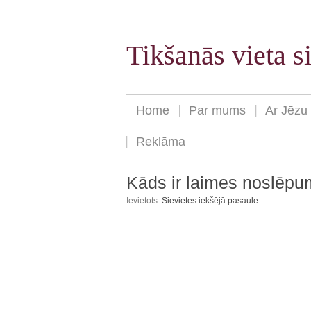
Tikšanās vieta 
Home
Par mums
Ar Jēzu
Reklāma
Kāds ir laimes noslēp
Ievietots:
Sievietes iekšējā pasaule