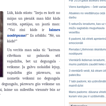
Par 2019.gada auskaru tren
Viens kardigāns – četri varian
Lūk, kāds stāsts: “Izeju es šorīt no
Atsakies no viedtālruņa ceļā
darbu
mājas un pienāk man klāt kāds
vecītis, apstājas, un jautā man:
5 sekunžu ieradums, kas uz 
mūžu saglabās mugurkaula
-“Vai zini kāds ir
laimes
veselību
noslēpums
?” Es atbildu: “Nē, un
6 padomi, kā vīrieti apmierin
kāds?”
emocionāli
Renatas Ļitvinovas skaistum
Un vecītis man saka tā: “katram
noslēpumi
cilvēkam uz pakauša sēž
Vienkārši ikdienas ieradumi,
vajadzība, bet uz degungala -
mums palīdzēs zaudēt lieko 
veiksme. Ja galvu nolaidīsi lejup,
3 vienkārši veidi, kā otram izt
vajadzība gūs pārsvaru, un
pateicību
nometīs veiksmi no degungala
7 labi padomi, kā uzdrošināt
ltu degungalu, pārsvaru gūs veiksme un
mainīt dzīvi
i, laime un mīlestība vienmēr būs ar
Mans padoms: dāvana vīriet
”
kuram viss jau ir uzdāvināts