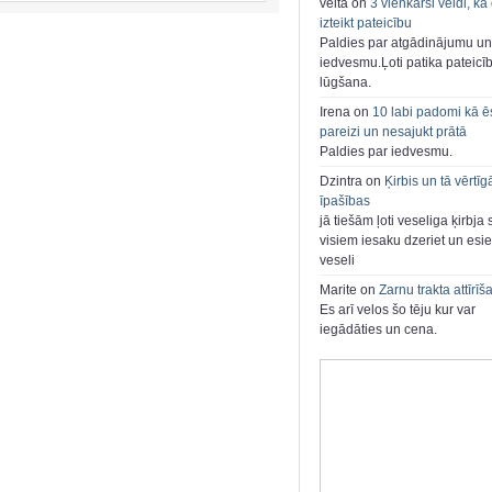
velta on
3 vienkārši veidi, kā
izteikt pateicību
Paldies par atgādinājumu un
iedvesmu.Ļoti patika pateicī
lūgšana.
Irena on
10 labi padomi kā ē
pareizi un nesajukt prātā
Paldies par iedvesmu.
Dzintra on
Ķirbis un tā vērtīg
īpašības
jā tiešām ļoti veseliga ķirbja 
visiem iesaku dzeriet un esie
veseli
Marite on
Zarnu trakta attīrīš
Es arī velos šo tēju kur var
iegādāties un cena.