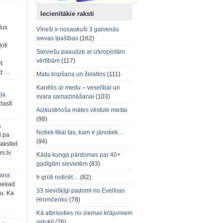
Iecienītākie raksti
dus
Vīrieši ir nosaukuši 3 galvenās
sievas īpašības
(162)
oti
Sieviešu paaudze ar izkropļotām
vērtībām
(117)
et
ad …
Matu kopšana un želatīns
(111)
Kanēlis ar medu – veselībai un
aļa
svara samazināšanai
(103)
zlasīt
Aizkustinoša mātes vēstule meitai
(98)
a
Notiek tikai tas, kam ir jānotiek…
d pa
(94)
akstiet
s.lv
Kāda kunga pārdomas par 40+
gadīgām sievietēm
(83)
šana
Ir grūti noticēt…
(82)
 nekad
33 sievišķīgi padomi no Evelīnas
ju. Ka
Hromčenko
(78)
Kā atbrīvoties no ziemas krājumiem
viduklī
(76)