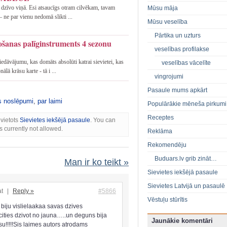
s dzīvo viņā. Esi atsaucīgs otram cilvēkam, tavam
Mūsu māja
 ne par vienu nedomā slikti ...
Mūsu veselība
Pārtika un uzturs
ošanas palīginstruments 4 sezonu
veselības profilakse
piedāvājumu, kas domāts absolūti katrai sievietei, kas
veselības vācelīte
ālā krāsu karte - tā i ...
vingrojumi
Pasaule mums apkārt
s noslēpumi
,
par laimi
Populārākie mēneša pirkumi
Receptes
evietots
Sievietes iekšējā pasaule
. You can
s currently not allowed.
Reklāma
Rekomendēju
Buduars.lv grib zināt…
Man ir ko teikt »
Sievietes iekšējā pasaule
Sievietes Latvijā un pasaulē
at
|
Reply »
#5866
Vēstuļu stūrītis
d biju vislielaakaa savas dzives
ties dzivot no jauna…..un deguns bija
Jaunākie komentāri
gsu!!!!!Sis laimes autors atrodams