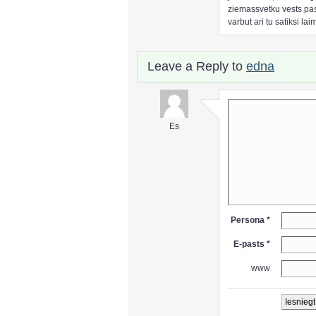
ziemassvetku vests pas
varbut ari tu satiksi lai
Leave a Reply to
edna
Es
Persona *
E-pasts *
www