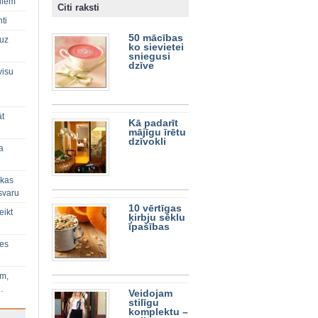
diem
Citi raksti
ti
50 mācības
 uz
ko sievietei
sniegusi
dzīve
visu
āt
Kā padarīt
mājīgu īrētu
dzīvokli
a
 kas
svaru
10 vērtīgas
eikt
ķirbju sēklu
īpašības
ies
im,
…
Veidojam
stilīgu
komplektu –