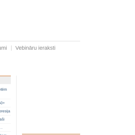
umi
Vebināru ieraksti
ietēm
50+
presija
aši
s…