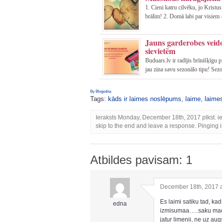
1. Cieni katru cilvēku, jo Kristu
brālim! 2. Domā labi par visiem –
Jauns garderobes veid
sievietēm
Buduars.lv ir radījis brīnišķīgu 
jau zina savu sezonālo tipu! Sezon
By Blogsdna
Tags:
kāds ir laimes noslēpums
,
laime
,
laime
Ieraksts Monday, December 18th, 2017 plkst. i
skip to the end and leave a response. Pinging i
Atbildes pavisam: 1
December 18th, 2017 
Es laimi satiku tad, ka
edna
izmisumaa…..saku maci
jatur limenii, ne uz au