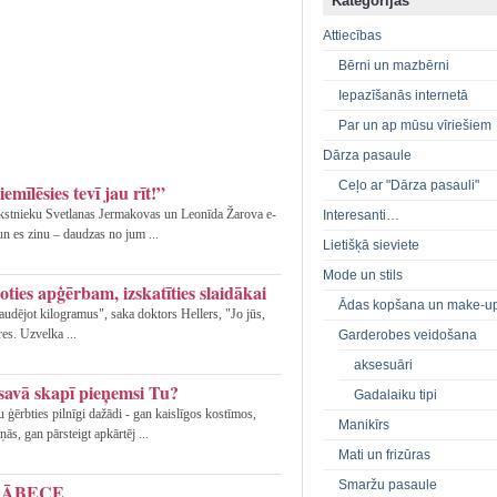
Kategorijas
Attiecības
Bērni un mazbērni
Iepazīšanās internetā
Par un ap mūsu vīriešiem
Dārza pasaule
Ceļo ar "Dārza pasauli"
emīlēsies tevī jau rīt!”
rakstnieku Svetlanas Jermakovas un Leonīda Žarova e-
Interesanti…
un es zinu – daudzas no jum ...
Lietišķā sieviete
Mode un stils
oties apģērbam, izskatīties slaidākai
Ādas kopšana un make-u
zaudējot kilogramus", saka doktors Hellers, "Jo jūs,
ares. Uzvelka ...
Garderobes veidošana
aksesuāri
savā skapī pieņemsi Tu?
Gadalaiku tipi
 ģērbties pilnīgi dažādi - gan kaislīgos kostīmos,
Manikīrs
ās, gan pārsteigt apkārtēj ...
Mati un frizūras
Smaržu pasaule
na ĀBECE