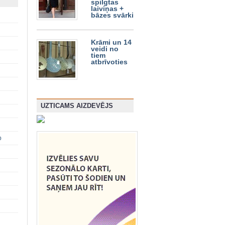
spilgtas
laiviņas +
bāzes svārki
Krāmi un 14
veidi no
tiem
atbrīvoties
UZTICAMS AIZDEVĒJS
p