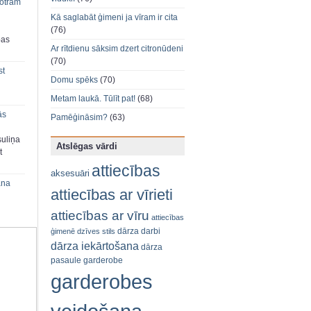
 otram
Kā saglabāt ģimeni ja vīram ir cita
(76)
bas
Ar rītdienu sāksim dzert citronūdeni
(70)
st
Domu spēks
(70)
Metam laukā. Tūlīt pat!
(68)
ās
Pamēģināsim?
(63)
suliņa
Atslēgas vārdi
t
attiecības
aksesuāri
ana
attiecības ar vīrieti
attiecības ar vīru
attiecības
dārza darbi
ģimenē
dzīves stils
dārza iekārtošana
dārza
pasaule
garderobe
garderobes