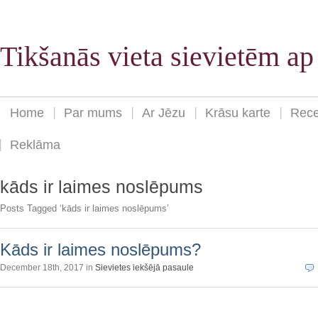
Tikšanās vieta sievietēm a
Home
Par mums
Ar Jēzu
Krāsu karte
Rece
Reklāma
kāds ir laimes noslēpums
Posts Tagged ‘kāds ir laimes noslēpums’
Kāds ir laimes noslēpums?
December 18th, 2017 in
Sievietes iekšējā pasaule