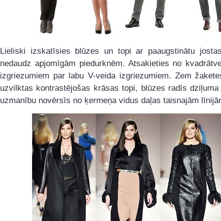
Lieliski izskatīsies blūzes un topi ar paaugstinātu josta
nedaudz apjomīgām piedurknēm. Atsakieties no kvadrātve
izgriezumiem par labu V-veida izgriezumiem. Zem žaketes
uzvilktas kontrastējošas krāsas topi, blūzes radīs dziļuma
uzmanību novērsīs no ķermeņa vidus daļas taisnajām līnijā