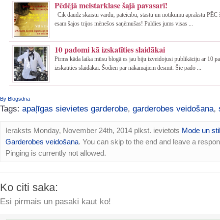
Pēdējā meistarklase šajā pavasarī!
Cik daudz skaistu vārdu, pateicību, stāstu un notikumu aprakstu PĒC 
esam šajos trijos mēnešos saņēmušas! Paldies jums visas ...
10 padomi kā izskatīties slaidākai
Pirms kāda laika mūsu blogā es jau biju izveidojusi publikāciju ar 10 
izskatīties slaidākai. Šodien par nākamajiem desmit. Šie pado ...
By Blogsdna
Tags:
apaļīgas sievietes garderobe
,
garderobes veidošana
,
Ieraksts Monday, November 24th, 2014 plkst. ievietots
Mode un sti
Garderobes veidošana
. You can skip to the end and leave a respo
Pinging is currently not allowed.
Ko citi saka:
Esi pirmais un pasaki kaut ko!