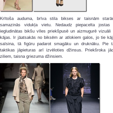
Krītoša auduma, brīva stila bikses ar taisnām starā
samazinās vidukļa vietu. Nedaudz piepacelta jostas
iegludinātas bikšu vīles priekšpusē un aizmugurē vizuāli
kājas. Ir jāatsakās no biksēm ar atlokiem galos, jo tie kāj
saīsina, tā figūru padarot smagāku un druknāku. Pie 
taktikas jāpieturas arī izvēloties džinsus. Priekšroka j
ziliem, taisna griezuma džinsiem.