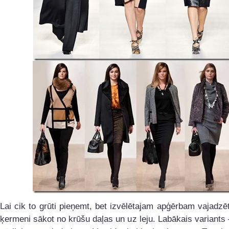
Lai cik to grūti pieņemt, bet izvēlētajam apģērbam vajadz
ķermeni sākot no krūšu daļas un uz leju. Labākais variants 