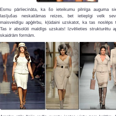
Esmu pārliecināta, ka šo ieteikumu pilnīga auguma sie
lasījušas neskaitāmas reizes, bet ietiepīgi velk s
maisveidīgu apģērbu, kļūdaini uzskatot, ka tas noslēps 
Tas ir absolūti maldīgs uzskats! Izvēlieties strukturētu 
skaidrām formām.