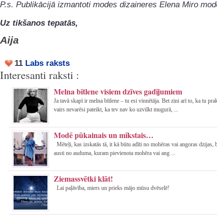
P.s. Publikācijā izmantoti modes dizaineres Elena Miro mode
Uz tikšanos tepatās,
Aija
11
Labs raksts
Interesanti raksti :
Melna bītlene visiem dzīves gadījumiem
Ja tavā skapī ir melna bītlene – tu esi vinnētāja. Bet zini arī to, ka tu pr
vairs nevarēsi pateikt, ka tev nav ko uzvilkt mugurā, ...
Modē pūkainais un mīkstais…
Mēteļi, kas izskatās tā, it kā būtu adīti no mohēras vai angoras dzijas, b
austi no auduma, kuram pievienota mohēra vai ang ...
Ziemassvētki klāt!
Lai paļāvība, miers un prieks mājo mūsu dvēselē!