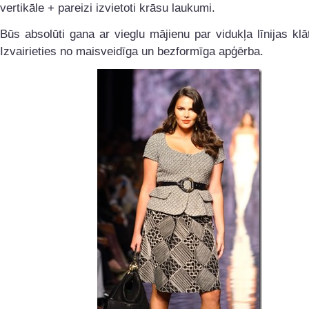
vertikāle + pareizi izvietoti krāsu laukumi.
Būs absolūti gana ar vieglu mājienu par vidukļa līnijas kl
Izvairieties no maisveidīga un bezformīga apģērba.