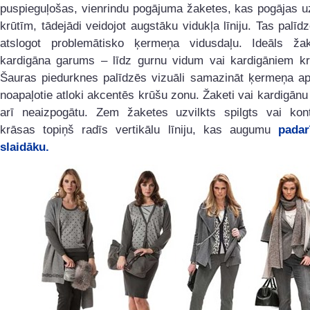
puspieguļošas, vienrindu pogājuma žaketes, kas pogājas u
krūtīm, tādejādi veidojot augstāku vidukļa līniju. Tas palīdz
atslogot problemātisko ķermeņa vidusdaļu. Ideāls ža
kardigāna garums – līdz gurnu vidum vai kardigāniem krie
Šauras piedurknes palīdzēs vizuāli samazināt ķermeņa ap
noapaļotie atloki akcentēs krūšu zonu. Žaketi vai kardigānu
arī neaizpogātu. Zem žaketes uzvilkts spilgts vai kont
krāsas topiņš radīs vertikālu līniju, kas augumu
padar
slaidāku.