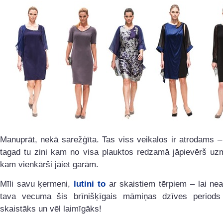
Manuprāt, nekā sarežģīta. Tas viss veikalos ir atrodams –
tagad tu zini kam no visa plauktos redzamā jāpievērš uz
kam vienkārši jāiet garām.
Mīli savu ķermeni,
lutini to
ar skaistiem tērpiem – lai nea
tava vecuma šis brīnišķīgais māmiņas dzīves periods
skaistāks un vēl laimīgāks!