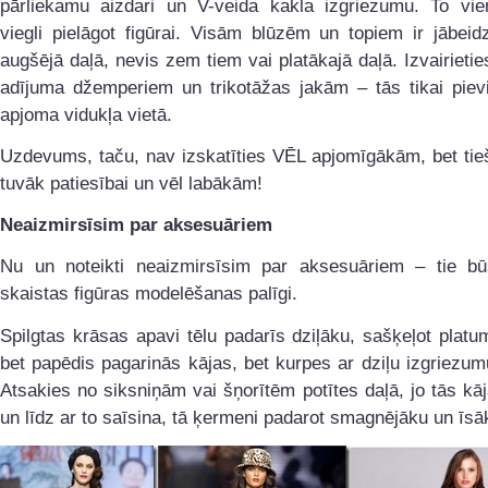
pārliekamu aizdari un V-veida kakla izgriezumu. To vi
viegli pielāgot figūrai. Visām blūzēm un topiem ir jābei
augšējā daļā, nevis zem tiem vai platākajā daļā. Izvairietie
adījuma džemperiem un trikotāžas jakām – tās tikai pievi
apjoma vidukļa vietā.
Uzdevums, taču, nav izskatīties VĒL apjomīgākām, bet tieš
tuvāk patiesībai un vēl labākām!
Neaizmirsīsim par aksesuāriem
Nu un noteikti neaizmirsīsim par aksesuāriem – tie bū
skaistas figūras modelēšanas palīgi.
Spilgtas krāsas apavi tēlu padarīs dziļāku, sašķeļot platu
bet papēdis pagarinās kājas, bet kurpes ar dziļu izgriezumu
Atsakies no siksniņām vai šņorītēm potītes daļā, jo tās kā
un līdz ar to saīsina, tā ķermeni padarot smagnējāku un īsā