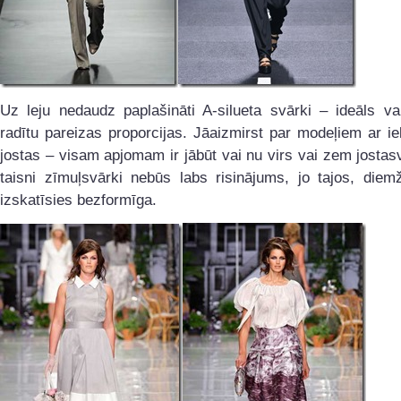
Uz leju nedaudz paplašināti A-silueta svārki – ideāls var
radītu pareizas proporcijas. Jāaizmirst par modeļiem ar i
jostas – visam apjomam ir jābūt vai nu virs vai zem jostasv
taisni zīmuļsvārki nebūs labs risinājums, jo tajos, diemž
izskatīsies bezformīga.