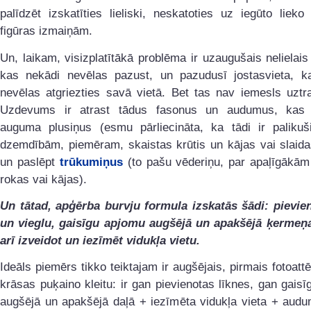
palīdzēt izskatīties lieliski, neskatoties uz iegūto liek
figūras izmaiņām.
Un, laikam, visizplatītākā problēma ir uzaugušais nelielais
kas nekādi nevēlas pazust, un pazudusī jostasvieta, k
nevēlas atgriezties savā vietā. Bet tas nav iemesls uzt
Uzdevums ir atrast tādus fasonus un audumus, kas 
auguma plusiņus (esmu pārliecināta, ka tādi ir palikuš
dzemdībām, piemēram, skaistas krūtis un kājas vai slaida
un paslēpt
trūkumiņus
(to pašu vēderiņu, par apaļīgākām
rokas vai kājas).
Un tātad, apģērba burvju formula izskatās šādi: pievien
un vieglu, gaisīgu apjomu augšējā un apakšējā ķermeņa
arī izveidot un iezīmēt vidukļa vietu.
Ideāls piemērs tikko teiktajam ir augšējais, pirmais fotoattē
krāsas puķaino kleitu: ir gan pievienotas līknes, gan gais
augšējā un apakšējā daļā + iezīmēta vidukļa vieta + audu