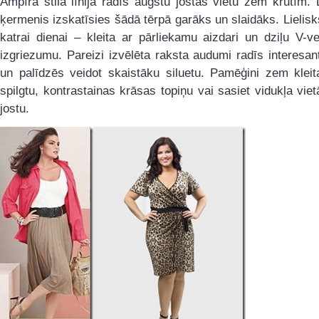
Ampīra stila līnija radīs augstu jostas vietu zem krūtīm. 
ķermenis izskatīsies šādā tērpā garāks un slaidāks. Lielisk
katrai dienai – kleita ar pārliekamu aizdari un dziļu V-v
izgriezumu. Pareizi izvēlēta raksta audumi radīs interesant
un palīdzēs veidot skaistāku siluetu. Pamēģini zem kleit
spilgtu, kontrastainas krāsas topiņu vai sasiet vidukļa viet
jostu.