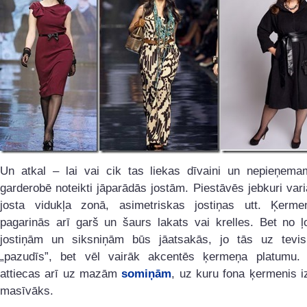
Un atkal – lai vai cik tas liekas dīvaini un nepieņema
garderobē noteikti jāparādās jostām. Piestāvēs jebkuri varia
josta vidukļa zonā, asimetriskas jostiņas utt. Ķermen
pagarinās arī garš un šaurs lakats vai krelles. Bet no ļ
jostiņām un siksniņām būs jāatsakās, jo tās uz tevis
„pazudīs”, bet vēl vairāk akcentēs ķermeņa platumu.
attiecas arī uz mazām
somiņām
, uz kuru fona ķermenis i
masīvāks.