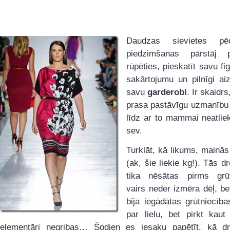
Daudzas sievietes p
piedzimšanas pārstāj 
rūpēties, pieskatīt savu fi
sakārtojumu un pilnīgi ai
savu
garderobi
. Ir skaidr
prasa pastāvīgu uzmanību 
līdz ar to mammai neatliek
sev.
Turklāt, kā likums, mainās 
(ak, šie liekie kg!). Tās d
tika nēsātas pirms grūt
vairs neder izmēra dēļ, be
bija iegādātas grūtniecības
par lielu, bet pirkt kaut
elementāri negribas… Šodien es iesaku papētīt, kā d