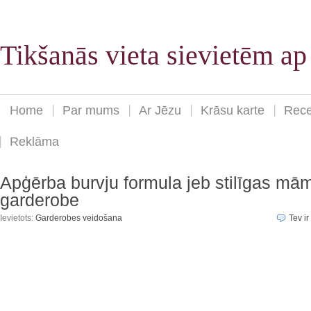
Tikšanās vieta sievietēm a
Home
Par mums
Ar Jēzu
Krāsu karte
Rece
Reklāma
Apģērba burvju formula jeb stilīgas mā
garderobe
Ievietots:
Garderobes veidošana
Tev ir